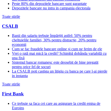
Peste 80% din depozitele bancare sunt garantate
Depozitele bancare nu intra in campania electorala
Toate stirile
CSALB
Banii din salariu trebuie împărțiți astfel: 50% pentru
cheltuielile familiei, 30% pentru distracție, 20% pentru
economii
Cum se fac fraudele bancare online și cum ne ferim de ele
Vrei o rată mai mică la credit? Schimbă dobânda variabilă cu
una fixă
Sistemul bancar romanesc este deosebit de bine pregatit
pentru orice fel de socuri
La CSALB poti castiga un litigiu cu banca pe care l-ai pierde
in instanta
Toate stirile
First Bank
Ce trebuie sa faca cei care au asigurare la credit emisa de
Euroins