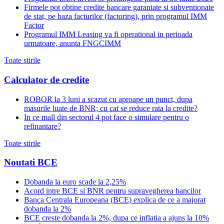
Firmele pot obtine credite bancare garantate si subventionate
de stat, pe baza facturilor (factoring), prin programul IMM
Factor
Programul IMM Leasing va fi operational in perioada
urmatoare, anunta FNGCIMM
Toate stirile
Calculator de credite
ROBOR la 3 luni a scazut cu aproape un punct, dupa
masurile luate de BNR; cu cat se reduce rata la credite?
In ce mall din sectorul 4 pot face o simulare pentru o
refinantare?
Toate stirile
Noutati BCE
Dobanda la euro scade la 2,25%
Acord intre BCE si BNR pentru supravegherea bancilor
Banca Centrala Europeana (BCE) explica de ce a majorat
dobanda la 2%
BCE creste dobanda la 2%, dupa ce inflatia a ajuns la 10%