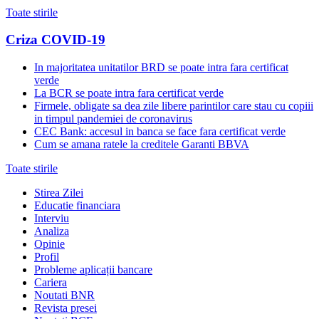
Toate stirile
Criza COVID-19
In majoritatea unitatilor BRD se poate intra fara certificat
verde
La BCR se poate intra fara certificat verde
Firmele, obligate sa dea zile libere parintilor care stau cu copiii
in timpul pandemiei de coronavirus
CEC Bank: accesul in banca se face fara certificat verde
Cum se amana ratele la creditele Garanti BBVA
Toate stirile
Stirea Zilei
Educatie financiara
Interviu
Analiza
Opinie
Profil
Probleme aplicații bancare
Cariera
Noutati BNR
Revista presei