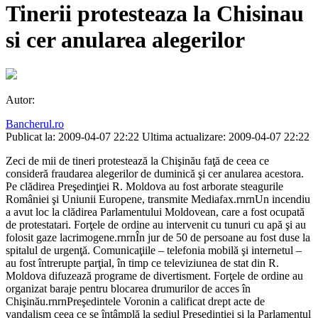
Tinerii protesteaza la Chisinau
si cer anularea alegerilor
Autor:
Bancherul.ro
Publicat la: 2009-04-07 22:22
Ultima actualizare: 2009-04-07 22:22
Zeci de mii de tineri protestează la Chişinău faţă de ceea ce
consideră fraudarea alegerilor de duminică şi cer anularea acestora.
Pe clădirea Preşedinţiei R. Moldova au fost arborate steagurile
României şi Uniunii Europene, transmite Mediafax.rnrnUn incendiu
a avut loc la clădirea Parlamentului Moldovean, care a fost ocupată
de protestatari. Forţele de ordine au intervenit cu tunuri cu apă şi au
folosit gaze lacrimogene.rnrnÎn jur de 50 de persoane au fost duse la
spitalul de urgenţă. Comunicaţiile – telefonia mobilă şi internetul –
au fost întrerupte parţial, în timp ce televiziunea de stat din R.
Moldova difuzează programe de divertisment. Forţele de ordine au
organizat baraje pentru blocarea drumurilor de acces în
Chişinău.rnrnPreşedintele Voronin a calificat drept acte de
vandalism ceea ce se întâmplă la sediul Preşedinţiei şi la Parlamentul