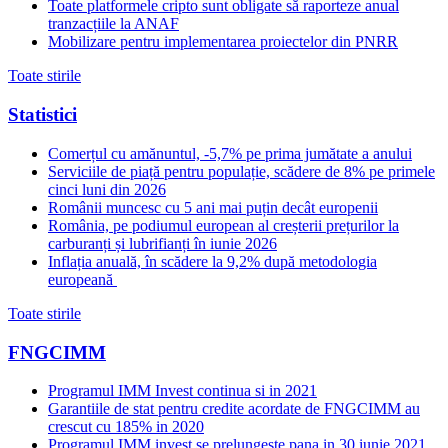
Toate platformele cripto sunt obligate să raporteze anual
tranzacțiile la ANAF
Mobilizare pentru implementarea proiectelor din PNRR
Toate stirile
Statistici
Comerțul cu amănuntul, -5,7% pe prima jumătate a anului
Serviciile de piață pentru populație, scădere de 8% pe primele
cinci luni din 2026
Românii muncesc cu 5 ani mai puțin decât europenii
România, pe podiumul european al creșterii prețurilor la
carburanți și lubrifianți în iunie 2026
Inflația anuală, în scădere la 9,2% după metodologia
europeană
Toate stirile
FNGCIMM
Programul IMM Invest continua si in 2021
Garantiile de stat pentru credite acordate de FNGCIMM au
crescut cu 185% in 2020
Programul IMM invest se prelungeste pana in 30 iunie 2021