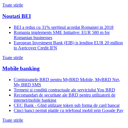
Toate stirile
Noutati BEI
BEI a redus cu 31% sprijinul acordat Romaniei in 2018
Romania implements SME Initiative: EUR 580 m for
Romanian businesses
European Investment Bank (EIB) is lending EUR 20 million
to Agricover Credit IFN
Toate stirile
Mobile banking
Comisioanele BRD pentru MyBRD Mobile, MyBRD Net,
My BRD SMS
Termeni si conditii contractuale ale serviciului You BRD
Recomandari de securitate ale BRD pentru utilizatorii de
internet/mobile banking
CEC Bank - Ghid utilizare token sub forma de card bancar
Cinci banci permit platile cu telefonul mobil prin Google Pay
Toate stirile