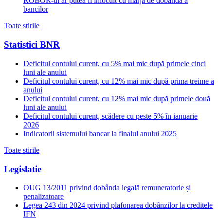
ROBOR-ul ar putea fi inlocuit cu marja de dobanda a
bancilor
Toate stirile
Statistici BNR
Deficitul contului curent, cu 5% mai mic după primele cinci
luni ale anului
Deficitul contului curent, cu 12% mai mic după prima treime a
anului
Deficitul contului curent, cu 12% mai mic după primele două
luni ale anului
Deficitul contului curent, scădere cu peste 5% în ianuarie
2026
Indicatorii sistemului bancar la finalul anului 2025
Toate stirile
Legislatie
OUG 13/2011 privind dobânda legală remuneratorie și
penalizatoare
Legea 243 din 2024 privind plafonarea dobânzilor la creditele
IFN