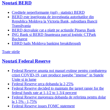
Noutati BERD
Creditele neperformante (npl) - statistici BERD
BERD este ingrijorata de investigatia autoritatilor din
Republica Moldova la Victoria Bank, subsidiara Bancii
Transilvania
BERD dezvaluie cat a platit pe actiunile Piraeus Bank
ING Bank si BERD finanteaza parcul logistic CTPark
Bucharest
EBRD hails Moldova banking breakthrough
Toate stirile
Noutati Federal Reserve
Federal Reserve anunta noi masuri extinse pentru combaterea
crizei COVID-19, care produce pagube "imense" in Statele
Unite si in lume
Federal Reserve urca dobanda la 2,25%
Federal Reserve decided to maintain the target range for the
federal funds rate at 1-1/2 to 1-3/4 percent
Federal Reserve majoreaza dobanda de referinta pentru dolar
la 1,5% - 1,75%
Federal Reserve issues FOMC statement