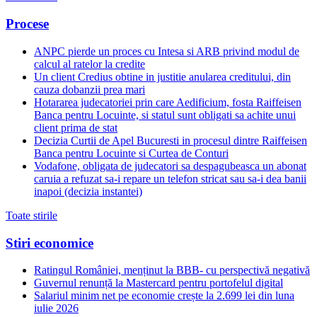
Procese
ANPC pierde un proces cu Intesa si ARB privind modul de
calcul al ratelor la credite
Un client Credius obtine in justitie anularea creditului, din
cauza dobanzii prea mari
Hotararea judecatoriei prin care Aedificium, fosta Raiffeisen
Banca pentru Locuinte, si statul sunt obligati sa achite unui
client prima de stat
Decizia Curtii de Apel Bucuresti in procesul dintre Raiffeisen
Banca pentru Locuinte si Curtea de Conturi
Vodafone, obligata de judecatori sa despagubeasca un abonat
caruia a refuzat sa-i repare un telefon stricat sau sa-i dea banii
inapoi (decizia instantei)
Toate stirile
Stiri economice
Ratingul României, menținut la BBB- cu perspectivă negativă
Guvernul renunță la Mastercard pentru portofelul digital
Salariul minim net pe economie crește la 2.699 lei din luna
iulie 2026