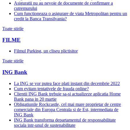
Asiguratii nu au nevoie de documente de confirmare a
cutremurului
Cum functioneaza o asigurare de viata Metropolitan pentru un
credit la Banca Transilvania?
Toate stirile
FILME
Filmul Parking, un cliseu plictisitor
Toate stirile
ING Bank
La ING se vor putea face plati instant din decembrie 2022
Cum evitam tentativele de frauda online?
Clientii ING Bank trebuie sa-si actualizeze aplicatia Home
Bank pana in 20 martie
Obligatiunile Rockcastle, cel mai mare proprietar de centre
comerciale din Europa Centrala si de Est, intermediata de
ING Bank
ING Bank transforma departamentul de responsabilitate
sociala intr-unul de sustenabilitate