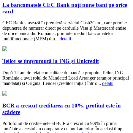
La bancomatele CEC Bank poți pune bani pe orice
card
CEC Bank lansează în premieră serviciul Cash2Card, care permite
depunerea de numerar direct pe cardurile Visa și Mastercard emise
de orice bancă din România, prin intermediul bancomatelor
multifuncționale (MFM) din...
detalii
Teilor se împrumută la ING și Unicredit
După 12 ani de relație în calitate de bancă a grupului Teilor, ING
România a avut rolul de Mandated Lead Arranger (aranjor principal
mandatat) și Original Lender (creditor inițial) într-o...
detalii
BCR a crescut creditarea cu 10%, profitul este în
scădere
Portofoliul de credite nete al BCR a crescut cu 9,9% în prima
jumătate a acestui an comparativ cu anul anterior. În același timp,