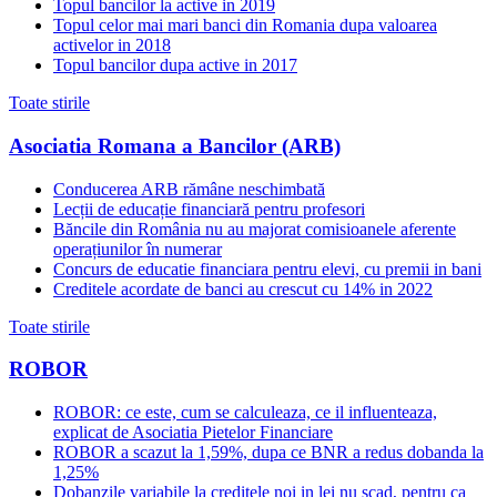
Topul bancilor la active in 2019
Topul celor mai mari banci din Romania dupa valoarea
activelor in 2018
Topul bancilor dupa active in 2017
Toate stirile
Asociatia Romana a Bancilor (ARB)
Conducerea ARB rămâne neschimbată
Lecții de educație financiară pentru profesori
Băncile din România nu au majorat comisioanele aferente
operațiunilor în numerar
Concurs de educatie financiara pentru elevi, cu premii in bani
Creditele acordate de banci au crescut cu 14% in 2022
Toate stirile
ROBOR
ROBOR: ce este, cum se calculeaza, ce il influenteaza,
explicat de Asociatia Pietelor Financiare
ROBOR a scazut la 1,59%, dupa ce BNR a redus dobanda la
1,25%
Dobanzile variabile la creditele noi in lei nu scad, pentru ca