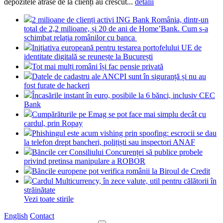
depozitele atrase de la clienți au crescut...
detalii
2 milioane de clienți activi ING Bank România, dintr-un
total de 2,2 milioane, și 20 de ani de Home’Bank. Cum s-a
schimbat relația românilor cu banca
Inițiativa europeană pentru testarea portofelului UE de
identitate digitală se reunește la București
Tot mai mulți români își fac pensie privată
Datele de cadastru ale ANCPI sunt în siguranță și nu au
fost furate de hackeri
Încasările instant în euro, posibile la 6 bănci, inclusiv CEC
Bank
Cumpărăturile pe Emag se pot face mai simplu decât cu
cardul, prin Ropay
Phishingul este acum vishing prin spoofing: escrocii se dau
la telefon drept bancheri, polițiști sau inspectori ANAF
Băncile cer Consiliului Concurenței să publice probele
privind pretinsa manipulare a ROBOR
Băncile europene pot verifica românii la Biroul de Credit
Cardul Multicurrency, în zece valute, util pentru călătorii în
străinătate
Vezi toate stirile
English
Contact