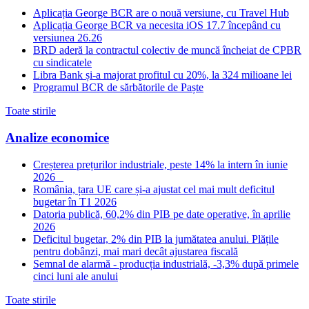
Aplicația George BCR are o nouă versiune, cu Travel Hub
Aplicația George BCR va necesita iOS 17.7 începând cu
versiunea 26.26
BRD aderă la contractul colectiv de muncă încheiat de CPBR
cu sindicatele
Libra Bank și-a majorat profitul cu 20%, la 324 milioane lei
Programul BCR de sărbătorile de Paște
Toate stirile
Analize economice
Creșterea prețurilor industriale, peste 14% la intern în iunie
2026
România, țara UE care și-a ajustat cel mai mult deficitul
bugetar în T1 2026
Datoria publică, 60,2% din PIB pe date operative, în aprilie
2026
Deficitul bugetar, 2% din PIB la jumătatea anului. Plățile
pentru dobânzi, mai mari decât ajustarea fiscală
Semnal de alarmă - producția industrială, -3,3% după primele
cinci luni ale anului
Toate stirile