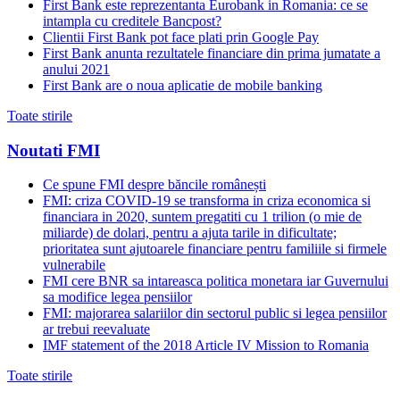
First Bank este reprezentanta Eurobank in Romania: ce se
intampla cu creditele Bancpost?
Clientii First Bank pot face plati prin Google Pay
First Bank anunta rezultatele financiare din prima jumatate a
anului 2021
First Bank are o noua aplicatie de mobile banking
Toate stirile
Noutati FMI
Ce spune FMI despre băncile românești
FMI: criza COVID-19 se transforma in criza economica si
financiara in 2020, suntem pregatiti cu 1 trilion (o mie de
miliarde) de dolari, pentru a ajuta tarile in dificultate;
prioritatea sunt ajutoarele financiare pentru familiile si firmele
vulnerabile
FMI cere BNR sa intareasca politica monetara iar Guvernului
sa modifice legea pensiilor
FMI: majorarea salariilor din sectorul public si legea pensiilor
ar trebui reevaluate
IMF statement of the 2018 Article IV Mission to Romania
Toate stirile