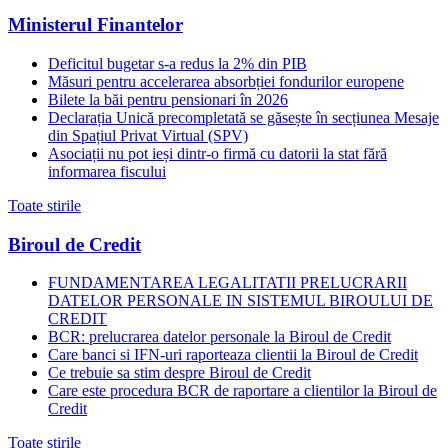
Ministerul Finantelor
Deficitul bugetar s-a redus la 2% din PIB
Măsuri pentru accelerarea absorbției fondurilor europene
Bilete la băi pentru pensionari în 2026
Declarația Unică precompletată se găsește în secțiunea Mesaje
din Spațiul Privat Virtual (SPV)
Asociații nu pot ieși dintr-o firmă cu datorii la stat fără
informarea fiscului
Toate stirile
Biroul de Credit
FUNDAMENTAREA LEGALITATII PRELUCRARII
DATELOR PERSONALE IN SISTEMUL BIROULUI DE
CREDIT
BCR: prelucrarea datelor personale la Biroul de Credit
Care banci si IFN-uri raporteaza clientii la Biroul de Credit
Ce trebuie sa stim despre Biroul de Credit
Care este procedura BCR de raportare a clientilor la Biroul de
Credit
Toate stirile