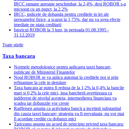
IRCC ramane aproape neschimbat, la 2,4%, desi ROBOR s-a
micsorat cu un punct, la 2,2%
IRCC, indicele de dobanda pentru creditele in lei ale
persoanelor fizice, a scazut la 1,75%, dar nu va avea efecte
imediate pe piata creditarii
Istoricul ROBOR la 3 luni, in perioada 01.08.1995 -
31.12.2019
Toate stirile
Taxa bancara
Normele metodologice pentru aplicarea taxei bancare,
publicate de Ministerul Finantelor
Noul ROBOR se va aplica automat la creditele noi si prin
refinantare la cele in derulare
Taxa bancara ar putea fi redusa de la 1,2% la 0,4% la bancile
mari si 0,2% la cele mici, insa bancherii avertizeaza ca
indiferent de nivelul acesteia, intermedierea financiara va
scadea iar dobanzile vor creste
Raiffeisen anunta ca activitatea bancii a incetinit substantial
din cauza taxei bancare; strategia va fi reevaluata, nu vor mai
fi acordate credite cu dobanzi mici
Tariceanu anunta un acord de principiu privind taxa bancara: