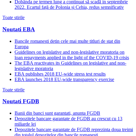
Dobânda pe termen lung a continuat să scadă in septembrie
2022. Ecartul față de Polonia și Cehia, redus semnificativ
Toate stirile
Noutati EBA
Bancile romanesti detin cele mai multe titluri de stat din
Europa
Guidelines on legislative and non-legislative moratoria on
loan repayments applied in the light of the COVID-19 crisis
The EBA reactivates its Guidelines on legislative and non-
legislative moratoria
EBA publishes 2018 EU-wide stress test results
EBA launches 2018 EU-wide transparency exercise
Toate stirile
Noutati FGDB
Banii din banci sunt garantati, anunta FGDB
Depozitele bancare garantate de FGDB au crescut cu 13
miliarde lei
Depozitele bancare garantate de FGDB reprezinta doua treimi
din totalul depozitelor din bancile romanesti