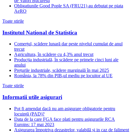
de Valori Bucuresti
Obligatiunile Good Pople SA (FRU21) au debutat pe piata
AeRO
Toate stirile
Institutul National de Statistica
Comerțul, scădere lunară dar peste nivelul cumulat de anul
trecut
Agricultura, în scădere cu 4,3% anul trecut
Producția industrială, în scădere pe primele cinci luni ale
anului
Prețurile industriale, scădere marginală în mai 2025
România, la 78% din PIB-ul mediu pe locuitor al UE
Toate stirile
Informatii utile asigurari
Pot fi amendat dacă nu am asigurare obligatorie pentru
locuință (PAD)?
Data de la care FGA face plati pentru asigurarile RCA
Euroins: 17 mai 2023
Asigurarea împotriva dezastrelor, valabilă și in caz de faliment