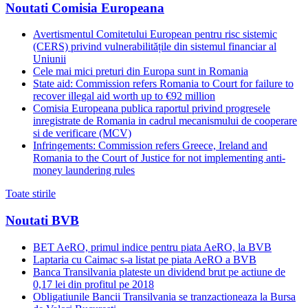
Noutati Comisia Europeana
Avertismentul Comitetului European pentru risc sistemic
(CERS) privind vulnerabilitățile din sistemul financiar al
Uniunii
Cele mai mici preturi din Europa sunt in Romania
State aid: Commission refers Romania to Court for failure to
recover illegal aid worth up to €92 million
Comisia Europeana publica raportul privind progresele
inregistrate de Romania in cadrul mecanismului de cooperare
si de verificare (MCV)
Infringements: Commission refers Greece, Ireland and
Romania to the Court of Justice for not implementing anti-
money laundering rules
Toate stirile
Noutati BVB
BET AeRO, primul indice pentru piata AeRO, la BVB
Laptaria cu Caimac s-a listat pe piata AeRO a BVB
Banca Transilvania plateste un dividend brut pe actiune de
0,17 lei din profitul pe 2018
Obligatiunile Bancii Transilvania se tranzactioneaza la Bursa