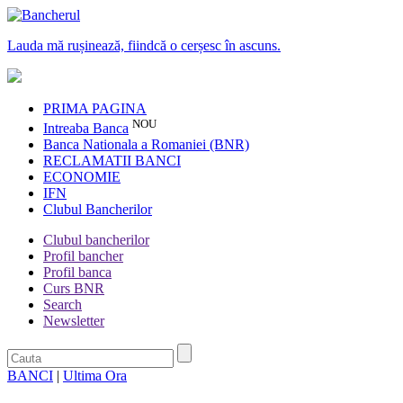
Lauda mă rușinează, fiindcă o cerșesc în ascuns.
PRIMA PAGINA
NOU
Intreaba Banca
Banca Nationala a Romaniei (BNR)
RECLAMATII BANCI
ECONOMIE
IFN
Clubul Bancherilor
Clubul bancherilor
Profil bancher
Profil banca
Curs BNR
Search
Newsletter
BANCI
|
Ultima Ora