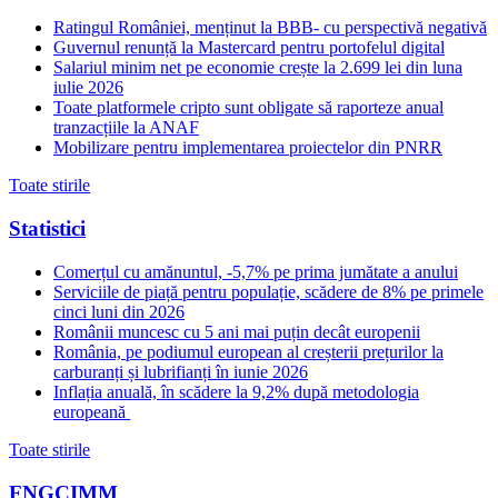
Ratingul României, menținut la BBB- cu perspectivă negativă
Guvernul renunță la Mastercard pentru portofelul digital
Salariul minim net pe economie crește la 2.699 lei din luna
iulie 2026
Toate platformele cripto sunt obligate să raporteze anual
tranzacțiile la ANAF
Mobilizare pentru implementarea proiectelor din PNRR
Toate stirile
Statistici
Comerțul cu amănuntul, -5,7% pe prima jumătate a anului
Serviciile de piață pentru populație, scădere de 8% pe primele
cinci luni din 2026
Românii muncesc cu 5 ani mai puțin decât europenii
România, pe podiumul european al creșterii prețurilor la
carburanți și lubrifianți în iunie 2026
Inflația anuală, în scădere la 9,2% după metodologia
europeană
Toate stirile
FNGCIMM