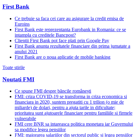
First Bank
Ce trebuie sa faca cei care au asigurare la credit emisa de
Euroins
First Bank este reprezentanta Eurobank in Romania: ce se
intampla cu creditele Bancpost?
Clientii First Bank pot face plati prin Google Pay
First Bank anunta rezultatele financiare din prima jumatate a
anului 2021
First Bank are o noua aplicatie de mobile banking
Toate stirile
Noutati FMI
Ce spune FMI despre băncile românești
FMI: criza COVID-19 se transforma in criza economica si
financiara in 2020, suntem pregatiti cu 1 trilion (o mie de
miliarde) de dolari, pentru a ajuta tarile in dificultate;
prioritatea sunt ajutoarele financiare pentru familiile si firmele
vulnerabile
FMI cere BNR sa intareasca politica monetara iar Guvernului
sa modifice legea pensiilor
FMI: majorarea salariilor din sectorul public si legea pensiilor