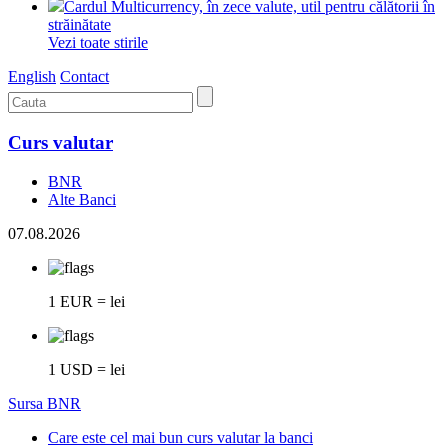
Cardul Multicurrency, în zece valute, util pentru călătorii în
străinătate
Vezi toate stirile
English
Contact
Curs valutar
BNR
Alte Banci
07.08.2026
1 EUR = lei
1 USD = lei
Sursa BNR
Care este cel mai bun curs valutar la banci