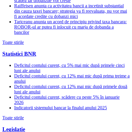
scadea iar dobanzile vor creste
Raiffeisen anunta ca activitatea bancii a incetinit substantial
din cauza taxei bancare; strategia va fi reevaluata, nu vor mai
fi acordate credite cu dobanzi mici
Tariceanu anunta un acord de principiu privind taxa bancara:
ROBOR-ul ar putea fi inlocuit cu marja de dobanda a
bancilor
Toate stirile
Statistici BNR
Deficitul contului curent, cu 5% mai mic după primele cinci
luni ale anului
Deficitul contului curent, cu 12% mai mic după prima treime a
anului
Deficitul contului curent, cu 12% mai mic după primele două
luni ale anului
Deficitul contului curent, scădere cu peste 5% în ianuarie
2026
Indicatorii sistemului bancar la finalul anului 2025
Toate stirile
Legislatie