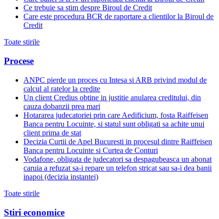
Ce trebuie sa stim despre Biroul de Credit
Care este procedura BCR de raportare a clientilor la Biroul de
Credit
Toate stirile
Procese
ANPC pierde un proces cu Intesa si ARB privind modul de
calcul al ratelor la credite
Un client Credius obtine in justitie anularea creditului, din
cauza dobanzii prea mari
Hotararea judecatoriei prin care Aedificium, fosta Raiffeisen
Banca pentru Locuinte, si statul sunt obligati sa achite unui
client prima de stat
Decizia Curtii de Apel Bucuresti in procesul dintre Raiffeisen
Banca pentru Locuinte si Curtea de Conturi
Vodafone, obligata de judecatori sa despagubeasca un abonat
caruia a refuzat sa-i repare un telefon stricat sau sa-i dea banii
inapoi (decizia instantei)
Toate stirile
Stiri economice