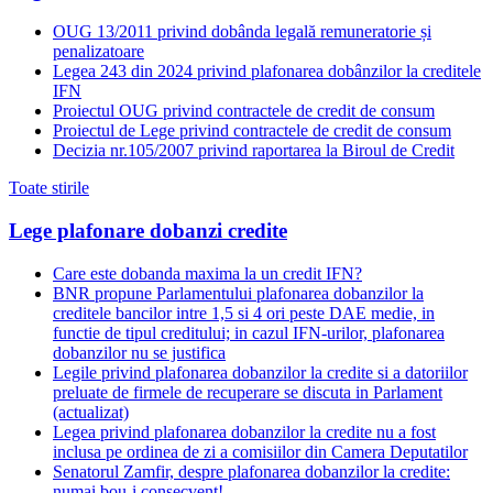
OUG 13/2011 privind dobânda legală remuneratorie și
penalizatoare
Legea 243 din 2024 privind plafonarea dobânzilor la creditele
IFN
Proiectul OUG privind contractele de credit de consum
Proiectul de Lege privind contractele de credit de consum
Decizia nr.105/2007 privind raportarea la Biroul de Credit
Toate stirile
Lege plafonare dobanzi credite
Care este dobanda maxima la un credit IFN?
BNR propune Parlamentului plafonarea dobanzilor la
creditele bancilor intre 1,5 si 4 ori peste DAE medie, in
functie de tipul creditului; in cazul IFN-urilor, plafonarea
dobanzilor nu se justifica
Legile privind plafonarea dobanzilor la credite si a datoriilor
preluate de firmele de recuperare se discuta in Parlament
(actualizat)
Legea privind plafonarea dobanzilor la credite nu a fost
inclusa pe ordinea de zi a comisiilor din Camera Deputatilor
Senatorul Zamfir, despre plafonarea dobanzilor la credite:
numai bou-i consecvent!