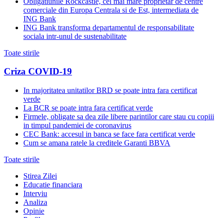
Obligatiunile Rockcastle, cel mai mare proprietar de centre
comerciale din Europa Centrala si de Est, intermediata de
ING Bank
ING Bank transforma departamentul de responsabilitate
sociala intr-unul de sustenabilitate
Toate stirile
Criza COVID-19
In majoritatea unitatilor BRD se poate intra fara certificat
verde
La BCR se poate intra fara certificat verde
Firmele, obligate sa dea zile libere parintilor care stau cu copiii
in timpul pandemiei de coronavirus
CEC Bank: accesul in banca se face fara certificat verde
Cum se amana ratele la creditele Garanti BBVA
Toate stirile
Stirea Zilei
Educatie financiara
Interviu
Analiza
Opinie