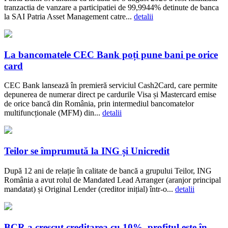
tranzactia de vanzare a participatiei de 99,9944% detinute de banca
la SAI Patria Asset Management catre...
detalii
La bancomatele CEC Bank poți pune bani pe orice
card
CEC Bank lansează în premieră serviciul Cash2Card, care permite
depunerea de numerar direct pe cardurile Visa și Mastercard emise
de orice bancă din România, prin intermediul bancomatelor
multifuncționale (MFM) din...
detalii
Teilor se împrumută la ING și Unicredit
După 12 ani de relație în calitate de bancă a grupului Teilor, ING
România a avut rolul de Mandated Lead Arranger (aranjor principal
mandatat) și Original Lender (creditor inițial) într-o...
detalii
BCR a crescut creditarea cu 10%, profitul este în