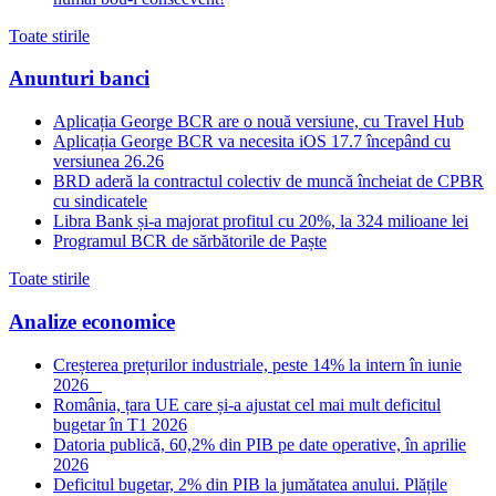
Toate stirile
Anunturi banci
Aplicația George BCR are o nouă versiune, cu Travel Hub
Aplicația George BCR va necesita iOS 17.7 începând cu
versiunea 26.26
BRD aderă la contractul colectiv de muncă încheiat de CPBR
cu sindicatele
Libra Bank și-a majorat profitul cu 20%, la 324 milioane lei
Programul BCR de sărbătorile de Paște
Toate stirile
Analize economice
Creșterea prețurilor industriale, peste 14% la intern în iunie
2026
România, țara UE care și-a ajustat cel mai mult deficitul
bugetar în T1 2026
Datoria publică, 60,2% din PIB pe date operative, în aprilie
2026
Deficitul bugetar, 2% din PIB la jumătatea anului. Plățile