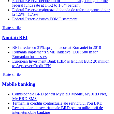
Federal Reserve decided to maintain the target range for the
federal funds rate at 1-1/2 to 1-3/4 percent
Federal Reserve majoreaza dobanda de referinta pentru dolar
la 1,5% - 1,75%
Federal Reserve issues FOMC statement
Toate stirile
Noutati BEI
BEI a redus cu 31% sprijinul acordat Romaniei in 2018
Romania implements SME Initiative: EUR 580 m for
Romanian businesses
European Investment Bank (EIB) is lending EUR 20 million
to Agricover Credit IFN
Toate stirile
Mobile banking
Comisioanele BRD pentru MyBRD Mobile, MyBRD Net,
My BRD SMS
Termeni si conditii contractuale ale serviciului You BRD
Recomandari de securitate ale BRD pentru utilizatorii de
internet/mobile banking