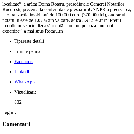
localitate”, a arãtat Doina Rotaru, presedintele Camerei Notarilor
Bucuresti, prezentã la conferinta de presã.rnrnUNNPR a precizat cã,
la o tranzactie imobiliarã de 100.000 euro (370.000 lei), onorariul
notarului este de 1,07% din valoare, adicã 3.942 lei.rnrn”Pretul
imobilelor se actualizeazã o datã la un an, pe baza unor noi
expertize”, a mai spus Rotaru.rn
Tipareste detalii
Trimite pe mail
Facebook
LinkedIn
WhatsApp
Vizualizari:
832
Taguri:
Comentarii