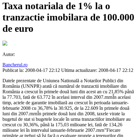
Taxa notariala de 1% la o
tranzactie imobilara de 100.000
de euro
Autor:
Bancherul.ro
Publicat la: 2008-04-17 22:12
Ultima actualizare: 2008-04-17 22:12
Datele prezentate de Uniunea Nationalã a Notarilor Publici din
România (UNNPR) aratã cã numãrul de tranzactii imobiliare din
România a crescut în primele douã luni din acest an cu 21,85% pânã
la 77.703, fatã de 63.772 în acelasi interval din 2007.rnrnÎn acelasi
timp, actele de garantie imobiliarã au crescut în perioada ianuarie-
februarie 2008 cu 36,78% la 30.925, de la 22.609 în primele douã
luni din 2007.rnrnÎn primele douã luni din 2008, taxele virate la
bugetul de stat si bugetele locale în urma tranzactiilor imobiliare au
crescut cu 30,36%, pânã la 175,03 milioane lei, fatã de 134,26
milioane lei în intervalul ianuarie-februarie 2007.rnrn”Fiecare
primãrie ar trebui sã îsi facã o evaluare proprie a terenurilor din