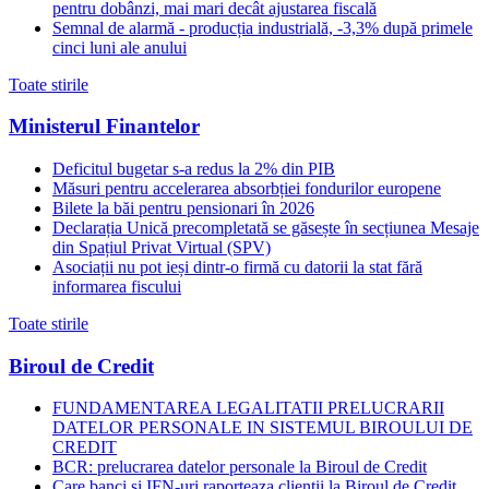
pentru dobânzi, mai mari decât ajustarea fiscală
Semnal de alarmă - producția industrială, -3,3% după primele
cinci luni ale anului
Toate stirile
Ministerul Finantelor
Deficitul bugetar s-a redus la 2% din PIB
Măsuri pentru accelerarea absorbției fondurilor europene
Bilete la băi pentru pensionari în 2026
Declarația Unică precompletată se găsește în secțiunea Mesaje
din Spațiul Privat Virtual (SPV)
Asociații nu pot ieși dintr-o firmă cu datorii la stat fără
informarea fiscului
Toate stirile
Biroul de Credit
FUNDAMENTAREA LEGALITATII PRELUCRARII
DATELOR PERSONALE IN SISTEMUL BIROULUI DE
CREDIT
BCR: prelucrarea datelor personale la Biroul de Credit
Care banci si IFN-uri raporteaza clientii la Biroul de Credit