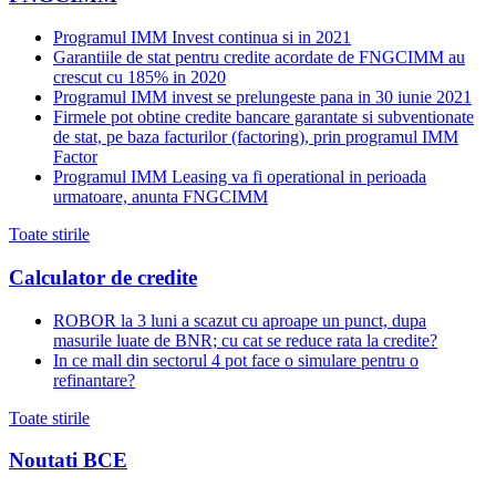
Programul IMM Invest continua si in 2021
Garantiile de stat pentru credite acordate de FNGCIMM au
crescut cu 185% in 2020
Programul IMM invest se prelungeste pana in 30 iunie 2021
Firmele pot obtine credite bancare garantate si subventionate
de stat, pe baza facturilor (factoring), prin programul IMM
Factor
Programul IMM Leasing va fi operational in perioada
urmatoare, anunta FNGCIMM
Toate stirile
Calculator de credite
ROBOR la 3 luni a scazut cu aproape un punct, dupa
masurile luate de BNR; cu cat se reduce rata la credite?
In ce mall din sectorul 4 pot face o simulare pentru o
refinantare?
Toate stirile
Noutati BCE