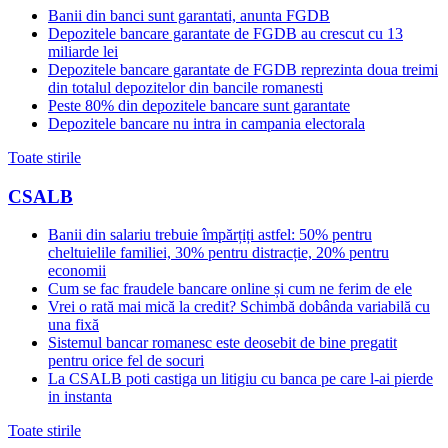
Banii din banci sunt garantati, anunta FGDB
Depozitele bancare garantate de FGDB au crescut cu 13
miliarde lei
Depozitele bancare garantate de FGDB reprezinta doua treimi
din totalul depozitelor din bancile romanesti
Peste 80% din depozitele bancare sunt garantate
Depozitele bancare nu intra in campania electorala
Toate stirile
CSALB
Banii din salariu trebuie împărțiți astfel: 50% pentru
cheltuielile familiei, 30% pentru distracție, 20% pentru
economii
Cum se fac fraudele bancare online și cum ne ferim de ele
Vrei o rată mai mică la credit? Schimbă dobânda variabilă cu
una fixă
Sistemul bancar romanesc este deosebit de bine pregatit
pentru orice fel de socuri
La CSALB poti castiga un litigiu cu banca pe care l-ai pierde
in instanta
Toate stirile