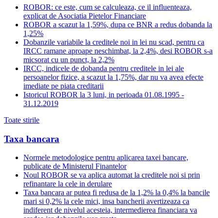
ROBOR: ce este, cum se calculeaza, ce il influenteaza,
explicat de Asociatia Pietelor Financiare
ROBOR a scazut la 1,59%, dupa ce BNR a redus dobanda la
1,25%
Dobanzile variabile la creditele noi in lei nu scad, pentru ca
IRCC ramane aproape neschimbat, la 2,4%, desi ROBOR s-a
micsorat cu un punct, la 2,2%
IRCC, indicele de dobanda pentru creditele in lei ale
persoanelor fizice, a scazut la 1,75%, dar nu va avea efecte
imediate pe piata creditarii
Istoricul ROBOR la 3 luni, in perioada 01.08.1995 -
31.12.2019
Toate stirile
Taxa bancara
Normele metodologice pentru aplicarea taxei bancare,
publicate de Ministerul Finantelor
Noul ROBOR se va aplica automat la creditele noi si prin
refinantare la cele in derulare
Taxa bancara ar putea fi redusa de la 1,2% la 0,4% la bancile
mari si 0,2% la cele mici, insa bancherii avertizeaza ca
indiferent de nivelul acesteia, intermedierea financiara va