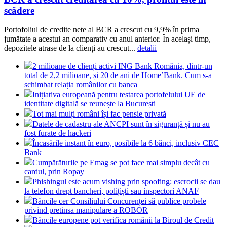
scădere
Portofoliul de credite nete al BCR a crescut cu 9,9% în prima
jumătate a acestui an comparativ cu anul anterior. În același timp,
depozitele atrase de la clienți au crescut...
detalii
2 milioane de clienți activi ING Bank România, dintr-un
total de 2,2 milioane, și 20 de ani de Home’Bank. Cum s-a
schimbat relația românilor cu banca
Inițiativa europeană pentru testarea portofelului UE de
identitate digitală se reunește la București
Tot mai mulți români își fac pensie privată
Datele de cadastru ale ANCPI sunt în siguranță și nu au
fost furate de hackeri
Încasările instant în euro, posibile la 6 bănci, inclusiv CEC
Bank
Cumpărăturile pe Emag se pot face mai simplu decât cu
cardul, prin Ropay
Phishingul este acum vishing prin spoofing: escrocii se dau
la telefon drept bancheri, polițiști sau inspectori ANAF
Băncile cer Consiliului Concurenței să publice probele
privind pretinsa manipulare a ROBOR
Băncile europene pot verifica românii la Biroul de Credit