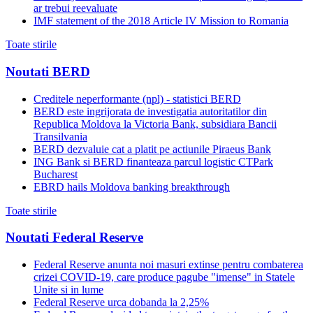
ar trebui reevaluate
IMF statement of the 2018 Article IV Mission to Romania
Toate stirile
Noutati BERD
Creditele neperformante (npl) - statistici BERD
BERD este ingrijorata de investigatia autoritatilor din
Republica Moldova la Victoria Bank, subsidiara Bancii
Transilvania
BERD dezvaluie cat a platit pe actiunile Piraeus Bank
ING Bank si BERD finanteaza parcul logistic CTPark
Bucharest
EBRD hails Moldova banking breakthrough
Toate stirile
Noutati Federal Reserve
Federal Reserve anunta noi masuri extinse pentru combaterea
crizei COVID-19, care produce pagube "imense" in Statele
Unite si in lume
Federal Reserve urca dobanda la 2,25%