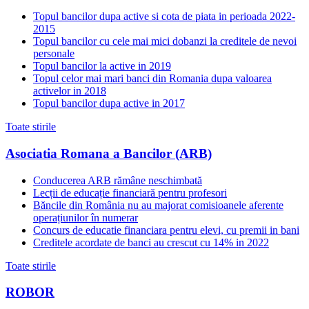
Topul bancilor dupa active si cota de piata in perioada 2022-
2015
Topul bancilor cu cele mai mici dobanzi la creditele de nevoi
personale
Topul bancilor la active in 2019
Topul celor mai mari banci din Romania dupa valoarea
activelor in 2018
Topul bancilor dupa active in 2017
Toate stirile
Asociatia Romana a Bancilor (ARB)
Conducerea ARB rămâne neschimbată
Lecții de educație financiară pentru profesori
Băncile din România nu au majorat comisioanele aferente
operațiunilor în numerar
Concurs de educatie financiara pentru elevi, cu premii in bani
Creditele acordate de banci au crescut cu 14% in 2022
Toate stirile
ROBOR