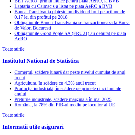
BET AeRO, primul indice pentru piata AeRO, la BVB
Laptaria cu Caimac s-a listat pe piata AeRO a BVB
Banca Transilvania plateste un dividend brut pe actiune de
0,17 lei din profitul pe 2018
Obligatiunile Bancii Transilvania se tranzactioneaza la Bursa
de Valori Bucuresti
Obligatiunile Good Pople SA (FRU21) au debutat pe piata
AeRO
Toate stirile
Institutul National de Statistica
Comerțul, scădere lunară dar peste nivelul cumulat de anul
trecut
Agricultura, în scădere cu 4,3% anul trecut
Producția industrială, în scădere pe primele cinci luni ale
anului
Prețurile industriale, scădere marginală în mai 2025
România, la 78% din PIB-ul mediu pe locuitor al UE
Toate stirile
Informatii utile asigurari