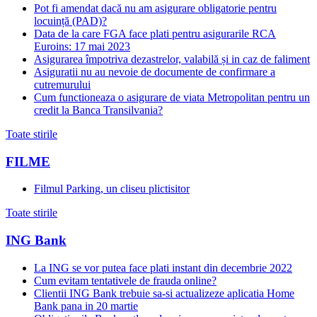
Pot fi amendat dacă nu am asigurare obligatorie pentru
locuință (PAD)?
Data de la care FGA face plati pentru asigurarile RCA
Euroins: 17 mai 2023
Asigurarea împotriva dezastrelor, valabilă și in caz de faliment
Asiguratii nu au nevoie de documente de confirmare a
cutremurului
Cum functioneaza o asigurare de viata Metropolitan pentru un
credit la Banca Transilvania?
Toate stirile
FILME
Filmul Parking, un cliseu plictisitor
Toate stirile
ING Bank
La ING se vor putea face plati instant din decembrie 2022
Cum evitam tentativele de frauda online?
Clientii ING Bank trebuie sa-si actualizeze aplicatia Home
Bank pana in 20 martie