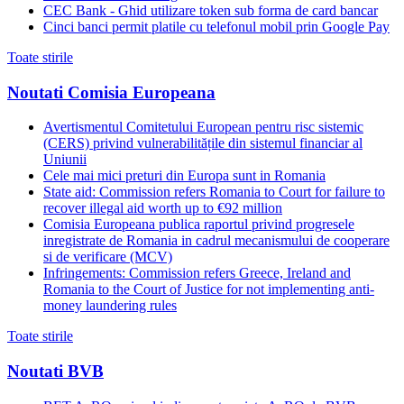
CEC Bank - Ghid utilizare token sub forma de card bancar
Cinci banci permit platile cu telefonul mobil prin Google Pay
Toate stirile
Noutati Comisia Europeana
Avertismentul Comitetului European pentru risc sistemic
(CERS) privind vulnerabilitățile din sistemul financiar al
Uniunii
Cele mai mici preturi din Europa sunt in Romania
State aid: Commission refers Romania to Court for failure to
recover illegal aid worth up to €92 million
Comisia Europeana publica raportul privind progresele
inregistrate de Romania in cadrul mecanismului de cooperare
si de verificare (MCV)
Infringements: Commission refers Greece, Ireland and
Romania to the Court of Justice for not implementing anti-
money laundering rules
Toate stirile
Noutati BVB