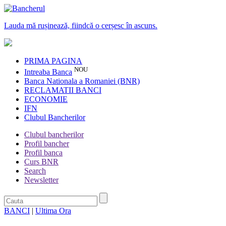
Lauda mă rușinează, fiindcă o cerșesc în ascuns.
PRIMA PAGINA
NOU
Intreaba Banca
Banca Nationala a Romaniei (BNR)
RECLAMATII BANCI
ECONOMIE
IFN
Clubul Bancherilor
Clubul bancherilor
Profil bancher
Profil banca
Curs BNR
Search
Newsletter
BANCI
|
Ultima Ora