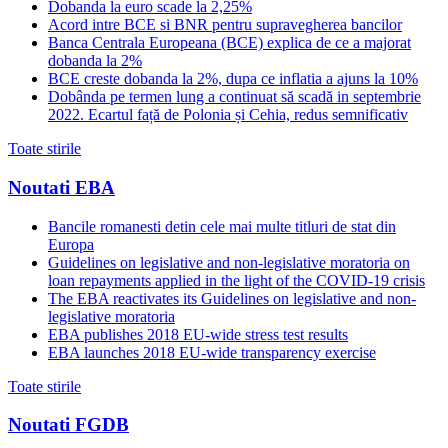
Dobanda la euro scade la 2,25%
Acord intre BCE si BNR pentru supravegherea bancilor
Banca Centrala Europeana (BCE) explica de ce a majorat
dobanda la 2%
BCE creste dobanda la 2%, dupa ce inflatia a ajuns la 10%
Dobânda pe termen lung a continuat să scadă in septembrie
2022. Ecartul față de Polonia și Cehia, redus semnificativ
Toate stirile
Noutati EBA
Bancile romanesti detin cele mai multe titluri de stat din
Europa
Guidelines on legislative and non-legislative moratoria on
loan repayments applied in the light of the COVID-19 crisis
The EBA reactivates its Guidelines on legislative and non-
legislative moratoria
EBA publishes 2018 EU-wide stress test results
EBA launches 2018 EU-wide transparency exercise
Toate stirile
Noutati FGDB