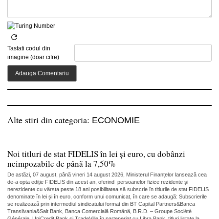
Tastati codul din
imagine (doar cifre)
Alte stiri din categoria:
ECONOMIE
Noi titluri de stat FIDELIS în lei și euro, cu dobânzi
neimpozabile de pânã la 7,50%
De astãzi, 07 august, pânã vineri 14 august 2026, Ministerul Finanțelor lanseazã cea
de-a opta ediție FIDELIS din acest an, oferind persoanelor fizice rezidente și
nerezidente cu vârsta peste 18 ani posibilitatea sã subscrie în titlurile de stat FIDELIS
denominate în lei și în euro, conform unui comunicat, în care se adaugă: Subscrierile
se realizeazã prin intermediul sindicatului format din BT Capital Partners&Banca
Transilvania&Salt Bank, Banca Comercialã Românã, B.R.D. – Groupe Société
Générale, UniCredit Bank și TradeVille în parteneriat cu Libra Bank, titluri listate la