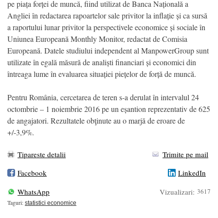
pe piața forței de muncă, fiind utilizat de Banca Națională a
Angliei în redactarea rapoartelor sale privitor la inflație și ca sursă
a raportului lunar privitor la perspectivele economice și sociale în
Uniunea Europeană Monthly Monitor, redactat de Comisia
Europeană. Datele studiului independent al ManpowerGroup sunt
utilizate în egală măsură de analiști financiari și economici din
întreaga lume în evaluarea situației piețelor de forță de muncă.
Pentru România, cercetarea de teren s-a derulat în intervalul 24
octombrie – 1 noiembrie 2016 pe un eșantion reprezentativ de 625
de angajatori. Rezultatele obţinute au o marjă de eroare de
+/-3,9%.
Tipareste detalii
Trimite pe mail
Facebook
LinkedIn
WhatsApp
Vizualizari:
3617
Taguri:
statistici economice