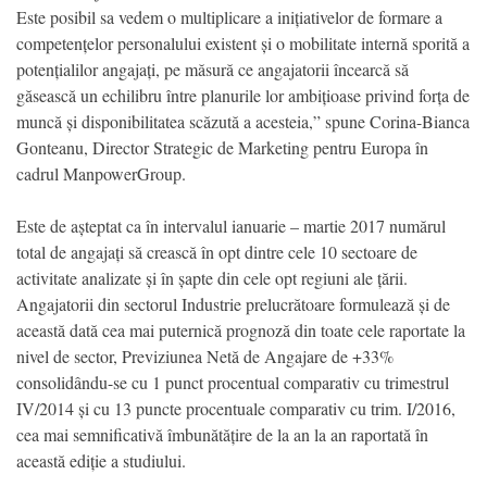
Este posibil sa vedem o multiplicare a inițiativelor de formare a
competențelor personalului existent și o mobilitate internă sporită a
potențialilor angajați, pe măsură ce angajatorii încearcă să
găsească un echilibru între planurile lor ambițioase privind forța de
muncă și disponibilitatea scăzută a acesteia,” spune Corina-Bianca
Gonteanu, Director Strategic de Marketing pentru Europa în
cadrul ManpowerGroup.
Este de așteptat ca în intervalul ianuarie – martie 2017 numărul
total de angajați să crească în opt dintre cele 10 sectoare de
activitate analizate și în șapte din cele opt regiuni ale țării.
Angajatorii din sectorul Industrie prelucrătoare formulează și de
această dată cea mai puternică prognoză din toate cele raportate la
nivel de sector, Previziunea Netă de Angajare de +33%
consolidându-se cu 1 punct procentual comparativ cu trimestrul
IV/2014 și cu 13 puncte procentuale comparativ cu trim. I/2016,
cea mai semnificativă îmbunătățire de la an la an raportată în
această ediție a studiului.