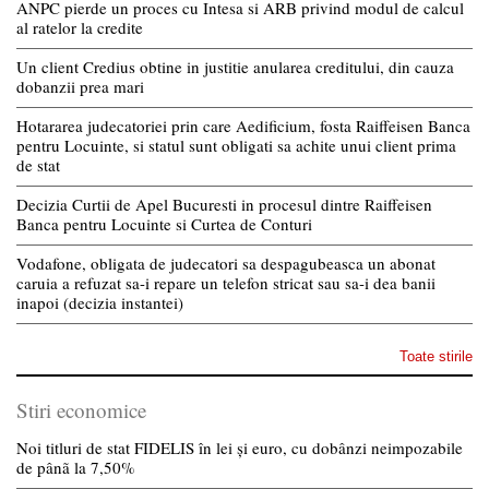
ANPC pierde un proces cu Intesa si ARB privind modul de calcul
al ratelor la credite
Un client Credius obtine in justitie anularea creditului, din cauza
dobanzii prea mari
Hotararea judecatoriei prin care Aedificium, fosta Raiffeisen Banca
pentru Locuinte, si statul sunt obligati sa achite unui client prima
de stat
Decizia Curtii de Apel Bucuresti in procesul dintre Raiffeisen
Banca pentru Locuinte si Curtea de Conturi
Vodafone, obligata de judecatori sa despagubeasca un abonat
caruia a refuzat sa-i repare un telefon stricat sau sa-i dea banii
inapoi (decizia instantei)
Toate stirile
Stiri economice
Noi titluri de stat FIDELIS în lei și euro, cu dobânzi neimpozabile
de pânã la 7,50%