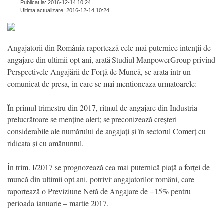
Publicat la: 2016-12-14 10:24
Ultima actualizare: 2016-12-14 10:24
Angajatorii din România raportează cele mai puternice intenții de
angajare din ultimii opt ani, arată Studiul ManpowerGroup privind
Perspectivele Angajării de Forță de Muncă, se arata intr-un
comunicat de presa, in care se mai mentioneaza urmatoarele:
În primul trimestru din 2017, ritmul de angajare din Industria
prelucrătoare se menține alert; se preconizează creșteri
considerabile ale numărului de angajați și în sectorul Comerț cu
ridicata și cu amănuntul.
În trim. I/2017 se prognozează cea mai puternică piață a forței de
muncă din ultimii opt ani, potrivit angajatorilor români, care
raportează o Previziune Netă de Angajare de +15% pentru
perioada ianuarie – martie 2017.