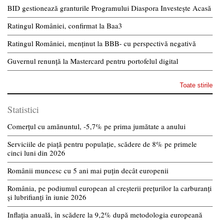
BID gestionează granturile Programului Diaspora Investește Acasă
Ratingul României, confirmat la Baa3
Ratingul României, menținut la BBB- cu perspectivă negativă
Guvernul renunță la Mastercard pentru portofelul digital
Toate stirile
Statistici
Comerțul cu amănuntul, -5,7% pe prima jumătate a anului
Serviciile de piață pentru populație, scădere de 8% pe primele
cinci luni din 2026
Românii muncesc cu 5 ani mai puțin decât europenii
România, pe podiumul european al creșterii prețurilor la carburanți
și lubrifianți în iunie 2026
Inflația anuală, în scădere la 9,2% după metodologia europeană