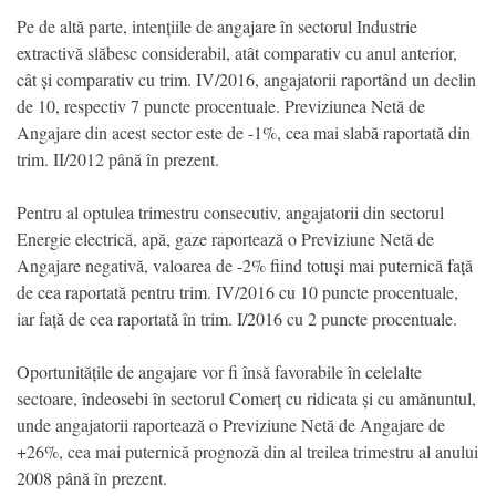
Pe de altă parte, intențiile de angajare în sectorul Industrie
extractivă slăbesc considerabil, atât comparativ cu anul anterior,
cât și comparativ cu trim. IV/2016, angajatorii raportând un declin
de 10, respectiv 7 puncte procentuale. Previziunea Netă de
Angajare din acest sector este de -1%, cea mai slabă raportată din
trim. II/2012 până în prezent.
Pentru al optulea trimestru consecutiv, angajatorii din sectorul
Energie electrică, apă, gaze raportează o Previziune Netă de
Angajare negativă, valoarea de -2% fiind totuși mai puternică față
de cea raportată pentru trim. IV/2016 cu 10 puncte procentuale,
iar față de cea raportată în trim. I/2016 cu 2 puncte procentuale.
Oportunitățile de angajare vor fi însă favorabile în celelalte
sectoare, îndeosebi în sectorul Comerț cu ridicata și cu amănuntul,
unde angajatorii raportează o Previziune Netă de Angajare de
+26%, cea mai puternică prognoză din al treilea trimestru al anului
2008 până în prezent.