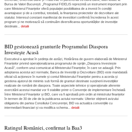
Bursa de Valori București. „Programul FIDELIS reprezintã un instrument important prin
care Ministerul Finanțelor oferã populației posibilitatea de a investi în condiții
avantajoase și de a contribui, totodatã, la finanțarea proiectelor de dezvoltare ale
statului. Interesul constant manifestat de investitori confirmã încrederea în acest
program și ne motiveazã sã continuãm diversificarea oportunitãților de investiție
destinate...
detalii
BID gestionează granturile Programului Diaspora
Investește Acasă
​Executivul a aprobat în ședința de astãzi, Hotãrârea de guvern elaboratã de Ministerul
Finanțelor privind operaționalizarea programului de sprijin „Diaspora Investește
Acasã", conform unui comunicat al Ministerului Finanțelor, în care se adaugă: Prin
adoptarea acestui act normativ, Banca de Investiții și Dezvoltare (BID) este mandatatã
oficial sã acționeze în numele și contul Ministerului Finanțelor pentru a acorda și
gestiona ajutorul de minimis sub formã de granturi destinate susținerii investițiilor
realizate de românii din diaspora. Toate aspectele tehnice și operaționale aferente
exercitãrii acestui mandat vor fi stabilite printr-o Convenție de implementare încheiatã
între Ministerul Finanțelor și BID, care va fi aprobatã prin ordin al ministrului finanțelor
în termen de 30 de zile de la publicarea actului normativ. Ulterior obținerii avizului
obligatoriu din partea Consiliului Concurenței, BID va actualiza convențiile cu
intermediarii financiari și va modifica schema...
detalii
Ratingul României, confirmat la Baa3