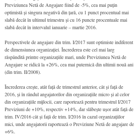
Previziunea Netă de Angajare fiind de -5%, cea mai puțin
optimistă și singura negativă din țară, cu 1 punct procentual mai
slabă decât în ultimul trimestru și cu 16 puncte procentuale mai
slabă decât în intervalul ianuarie – martie 2016.
Perspectivele de angajare din trim. I/2017 sunt optimiste indiferent
de dimensiunea organizației. Încrederea este cel mai larg
răspândită printre organizațiile mari, unde Previziunea Netă de
Angajare se ridică la +26%, cea mai puternică din ultimii nouă ani
(din trim. II/2008).
Încrederea crește, atât față de trimestrul anterior, cât și față de
2016, și în rândul angajatorilor din organizațiile micro și al celor
din organizațiile mijlocii, care raportează pentru trimestrul I/2017
Previziuni de +10%, respectiv +14%, dar slăbește ușor atât față de
trim. IV/2016 cât și față de trim. I/2016 în cazul organizațiilor
mici, unde angajatorii raportează o Previziune Netă de angajare de
+6%.