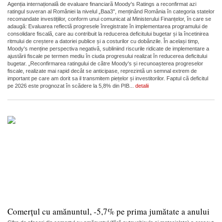
Agenția internaționalã de evaluare financiarã Moody's Ratings a reconfirmat azi
ratingul suveran al României la nivelul „Baa3", menținând România în categoria statelor
recomandate investițiilor, conform unui comunicat al Ministerului Finanțelor, în care se
adaugă: Evaluarea reflectã progresele înregistrate în implementarea programului de
consolidare fiscalã, care au contribuit la reducerea deficitului bugetar și la încetinirea
ritmului de creștere a datoriei publice și a costurilor cu dobânzile. În același timp,
Moody's menține perspectiva negativã, subliniind riscurile ridicate de implementare a
ajustãrii fiscale pe termen mediu în ciuda progresului realizat în reducerea deficitului
bugetar. „Reconfirmarea ratingului de cãtre Moody's și recunoașterea progreselor
fiscale, realizate mai rapid decât se anticipase, reprezintã un semnal extrem de
important pe care am dorit sa il transmitem piețelor și investitorilor. Faptul cã deficitul
pe 2026 este prognozat în scãdere la 5,8% din PIB...
detalii
Comerțul cu amănuntul, -5,7% pe prima jumătate a anului