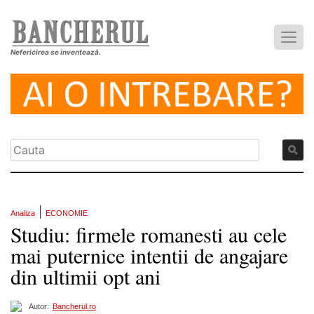
Nefericirea se inventează.
|
Analiza
ECONOMIE
Studiu: firmele romanesti au cele
mai puternice intentii de angajare
din ultimii opt ani
Autor:
Bancherul.ro