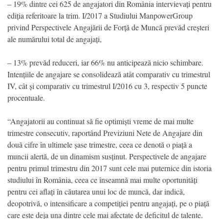
– 19% dintre cei 625 de angajatori din România intervievați pentru
ediția referitoare la trim. I/2017 a Studiului ManpowerGroup
privind Perspectivele Angajării de Forță de Muncă prevăd creșteri
ale numărului total de angajați,
– 13% prevăd reduceri, iar 66% nu anticipează nicio schimbare.
Intențiile de angajare se consolidează atât comparativ cu trimestrul
IV, cât și comparativ cu trimestrul I/2016 cu 3, respectiv 5 puncte
procentuale.
“Angajatorii au continuat să fie optimiști vreme de mai multe
trimestre consecutiv, raportând Previziuni Nete de Angajare din
două cifre în ultimele șase trimestre, ceea ce denotă o piață a
muncii alertă, de un dinamism susținut. Perspectivele de angajare
pentru primul trimestru din 2017 sunt cele mai puternice din istoria
studiului în România, ceea ce înseamnă mai multe oportunități
pentru cei aflați în căutarea unui loc de muncă, dar indică,
deopotrivă, o intensificare a competiției pentru angajați, pe o piață
care este deja una dintre cele mai afectate de deficitul de talente.