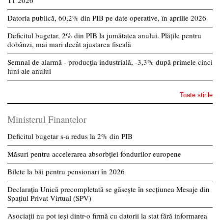
T1 2026
Datoria publică, 60,2% din PIB pe date operative, în aprilie 2026
Deficitul bugetar, 2% din PIB la jumătatea anului. Plățile pentru
dobânzi, mai mari decât ajustarea fiscală
Semnal de alarmă - producția industrială, -3,3% după primele cinci
luni ale anului
Toate stirile
Ministerul Finantelor
Deficitul bugetar s-a redus la 2% din PIB
Măsuri pentru accelerarea absorbției fondurilor europene
Bilete la băi pentru pensionari în 2026
Declarația Unică precompletată se găsește în secțiunea Mesaje din
Spațiul Privat Virtual (SPV)
Asociații nu pot ieși dintr-o firmă cu datorii la stat fără informarea