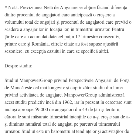
* Notă: Previziunea Netă de Angajare se obţine făcând diferenţa
dintre procentul de angajatori care anticipează o creştere a
volumului total de angajări şi procentul de angajatori care prevăd o
scădere a angajărilor în locaţia lor, în trimestrul următor. Pentru
ţările care au acumulat date cel puţin 17 trimestre consecutiv,
printre care şi România, cifrele citate au fost supuse ajustării
sezoniere, cu excepţia cazului în care se specifică altfel.
Despre studiu:
Studiul ManpowerGroup privind Perspectivele Angajării de Forţă
de Muncă este cel mai longeviv și cuprinzător studiu din lume
privind activitatea de angajare. ManpowerGroup administrează
acest studiu predictiv încă din 1962, iar în prezent în cercetare sunt
incluși aproape 59.000 de angajatori din 43 de țări și teritorii,
cărora le sunt măsurate trimestrial intenţiile de a-și creşte sau de a-
și diminua numărul total de angajați pe parcursul trimestrului
următor. Studiul este un barometru al tendințelor și activităților de