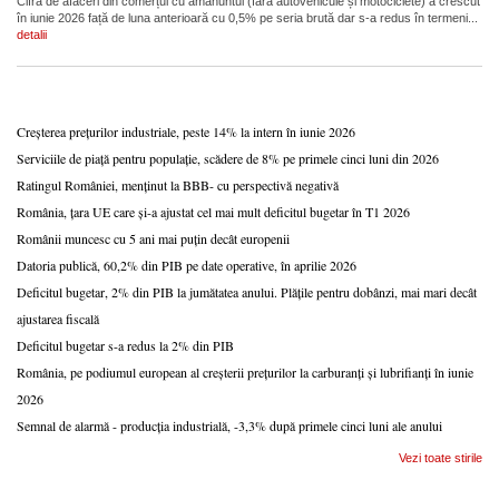
Cifra de afaceri din comerțul cu amănuntul (fără autovehicule și motociclete) a crescut
în iunie 2026 față de luna anterioară cu 0,5% pe seria brută dar s-a redus în termeni...
detalii
Creșterea prețurilor industriale, peste 14% la intern în iunie 2026
Serviciile de piață pentru populație, scădere de 8% pe primele cinci luni din 2026
Ratingul României, menținut la BBB- cu perspectivă negativă
România, țara UE care și-a ajustat cel mai mult deficitul bugetar în T1 2026
Românii muncesc cu 5 ani mai puțin decât europenii
Datoria publică, 60,2% din PIB pe date operative, în aprilie 2026
Deficitul bugetar, 2% din PIB la jumătatea anului. Plățile pentru dobânzi, mai mari decât
ajustarea fiscală
Deficitul bugetar s-a redus la 2% din PIB
România, pe podiumul european al creșterii prețurilor la carburanți și lubrifianți în iunie
2026
Semnal de alarmă - producția industrială, -3,3% după primele cinci luni ale anului
Vezi toate stirile