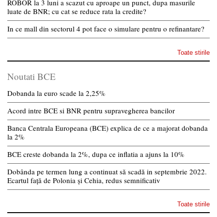
ROBOR la 3 luni a scazut cu aproape un punct, dupa masurile
luate de BNR; cu cat se reduce rata la credite?
In ce mall din sectorul 4 pot face o simulare pentru o refinantare?
Toate stirile
Noutati BCE
Dobanda la euro scade la 2,25%
Acord intre BCE si BNR pentru supravegherea bancilor
Banca Centrala Europeana (BCE) explica de ce a majorat dobanda
la 2%
BCE creste dobanda la 2%, dupa ce inflatia a ajuns la 10%
Dobânda pe termen lung a continuat să scadă in septembrie 2022.
Ecartul față de Polonia și Cehia, redus semnificativ
Toate stirile