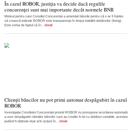
În cazul ROBOR, justiția va decide dacă regulile
concurenței sunt mai importante decât normele BNR
Motivul pentru care Consiliul Concurenței a amendat băncile pentru că s-ar fi înțeles
să crească indicele ROBOR este transparența în timpul stabilirii dobânzilor (fixing).
Este vorba de faptul că în...
detalii
Clienții băncilor nu pot primi automat despăgubiri în cazul
ROBOR
Investigația Consiliului Concurenței privind ROBOR nu presupune acordarea automată
a unor despăgubiri clienților băncilor care au credite în lei cu dobânzi variabile, acestea
putând fi obținute doar prin acțiuni în...
detalii