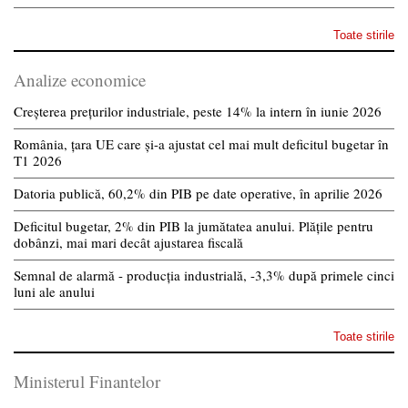
Toate stirile
Analize economice
Creșterea prețurilor industriale, peste 14% la intern în iunie 2026
România, țara UE care și-a ajustat cel mai mult deficitul bugetar în
T1 2026
Datoria publică, 60,2% din PIB pe date operative, în aprilie 2026
Deficitul bugetar, 2% din PIB la jumătatea anului. Plățile pentru
dobânzi, mai mari decât ajustarea fiscală
Semnal de alarmă - producția industrială, -3,3% după primele cinci
luni ale anului
Toate stirile
Ministerul Finantelor