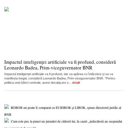
Impactul inteligenței artificiale va fi profund, consideră
Leonardo Badea, Prim-viceguvernator BNR
Impactul inteligenței artificiale va fi profund, dar va apărea cu întârziere și se va
manifesta inegal, consideră Leonardo Badea, Prim-viceguvernator BNR. "Pentru
politica unei bănci centrale, acest decalaj are o...
detalii
ROBOR nu poate fi comparat cu EURIBOR și LIBOR, spune directorul juridic al
BNR
Cum este pus la punct un jurnalist de cititorii lui, în cazul „judecătorii au suspendat