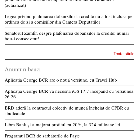
(actualizat)
Legea privind plafonarea dobanzilor la credite nu a fost inclusa pe
ordinea de zi a comisiilor din Camera Deputatilor
Senatorul Zamfir, despre plafonarea dobanzilor la credite: numai
bou-i consecvent!
Toate stirile
Anunturi banci
Aplicația George BCR are o nouă versiune, cu Travel Hub
Aplicația George BCR va necesita iOS 17.7 începând cu versiunea
26.26
BRD aderă la contractul colectiv de muncă încheiat de CPBR cu
sindicatele
Libra Bank și-a majorat profitul cu 20%, la 324 milioane lei
Programul BCR de sărbătorile de Paște