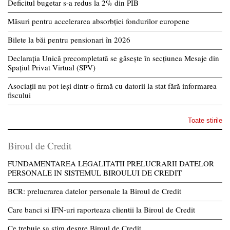
Deficitul bugetar s-a redus la 2% din PIB
Măsuri pentru accelerarea absorbției fondurilor europene
Bilete la băi pentru pensionari în 2026
Declarația Unică precompletată se găsește în secțiunea Mesaje din
Spațiul Privat Virtual (SPV)
Asociații nu pot ieși dintr-o firmă cu datorii la stat fără informarea
fiscului
Toate stirile
Biroul de Credit
FUNDAMENTAREA LEGALITATII PRELUCRARII DATELOR
PERSONALE IN SISTEMUL BIROULUI DE CREDIT
BCR: prelucrarea datelor personale la Biroul de Credit
Care banci si IFN-uri raporteaza clientii la Biroul de Credit
Ce trebuie sa stim despre Biroul de Credit