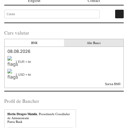
English
Contact
Curs valutar
BNR
Alte Banci
08.08.2026
1 EUR = lei
1 USD = lei
Sursa BNR
Profil de Bancher
Horia Dragos Manda
, Presedintele Consiliului
de Administratie
Patria Bank