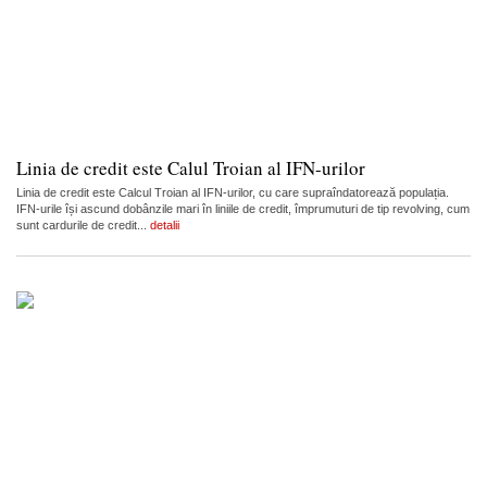
Linia de credit este Calul Troian al IFN-urilor
Linia de credit este Calcul Troian al IFN-urilor, cu care supraîndatorează populația.
IFN-urile își ascund dobânzile mari în liniile de credit, împrumuturi de tip revolving, cum
sunt cardurile de credit...
detalii