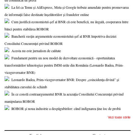
un comunicat de presă”
La fel ca Temu și AliExpress, Meta și Google trebuie amendate pentru promovarea
de informații false destinate înșelătoriilor și fraudelor online
Cum justifică economistul-șef al BNR că este benefică, nu ilegală, cooperarea între
bănci pentru stabilirea ROBOR
Bancherii susțin argumentele economistului-șef al BNR împotriva deciziei
Consiliului Concurenței privind ROBOR
Acesta nu este jurnalism de calitate
Fundament pentru un nou model de dezvoltare economică - oportunitatea
transformărilor tehnologice pentru IMM-urile din România (Leonardo Badea, Prim-
viceguvernator BNR)
Leonardo Badea, Prim-viceguvernator BNR: Despre „coincidența divină” și
stabilitatea cursului de schimb
În ce constă contraargumentul BNR la acuzația Consiliului Concurenței privind
manipularea ROBOR
ROBOR și noua industrie a despăgubirilor: când indignarea ține loc de probă
Vezi toate stirile