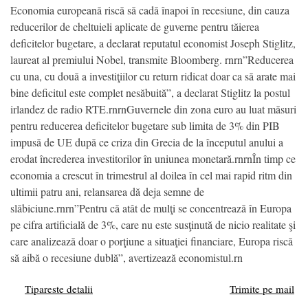
Economia europeană riscă să cadă înapoi în recesiune, din cauza
reducerilor de cheltuieli aplicate de guverne pentru tăierea
deficitelor bugetare, a declarat reputatul economist Joseph Stiglitz,
laureat al premiului Nobel, transmite Bloomberg. rnrn”Reducerea
cu una, cu două a investiţiilor cu return ridicat doar ca să arate mai
bine deficitul este complet nesăbuită”, a declarat Stiglitz la postul
irlandez de radio RTE.rnrnGuvernele din zona euro au luat măsuri
pentru reducerea deficitelor bugetare sub limita de 3% din PIB
impusă de UE după ce criza din Grecia de la începutul anului a
erodat încrederea investitorilor în uniunea monetară.rnrnÎn timp ce
economia a crescut în trimestrul al doilea în cel mai rapid ritm din
ultimii patru ani, relansarea dă deja semne de
slăbiciune.rnrn”Pentru că atât de mulţi se concentrează în Europa
pe cifra artificială de 3%, care nu este susţinută de nicio realitate şi
care analizează doar o porţiune a situaţiei financiare, Europa riscă
să aibă o recesiune dublă”, avertizează economistul.rn
Tipareste detalii
Trimite pe mail