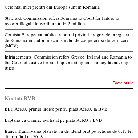
Cele mai mici preturi din Europa sunt in Romania
State aid: Commission refers Romania to Court for failure to
recover illegal aid worth up to €92 million
Comisia Europeana publica raportul privind progresele inregistrate
de Romania in cadrul mecanismului de cooperare si de verificare
(MCV)
Infringements: Commission refers Greece, Ireland and Romania to
the Court of Justice for not implementing anti-money laundering
rules
Toate stirile
Noutati BVB
BET AeRO, primul indice pentru piata AeRO, la BVB
Laptaria cu Caimac s-a listat pe piata AeRO a BVB
Banca Transilvania plateste un dividend brut pe actiune de 0,17 lei
din profitul pe 2018