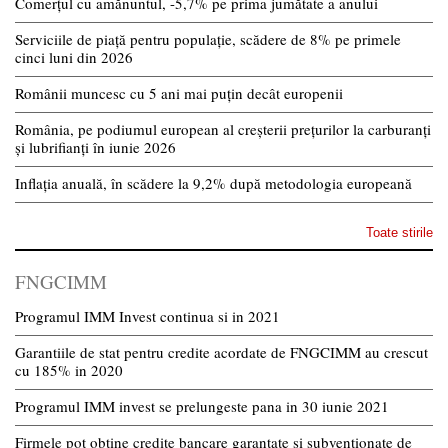
Comerțul cu amănuntul, -5,7% pe prima jumătate a anului
Serviciile de piață pentru populație, scădere de 8% pe primele
cinci luni din 2026
Românii muncesc cu 5 ani mai puțin decât europenii
România, pe podiumul european al creșterii prețurilor la carburanți
și lubrifianți în iunie 2026
Inflația anuală, în scădere la 9,2% după metodologia europeană
Toate stirile
FNGCIMM
Programul IMM Invest continua si in 2021
Garantiile de stat pentru credite acordate de FNGCIMM au crescut
cu 185% in 2020
Programul IMM invest se prelungeste pana in 30 iunie 2021
Firmele pot obtine credite bancare garantate si subventionate de