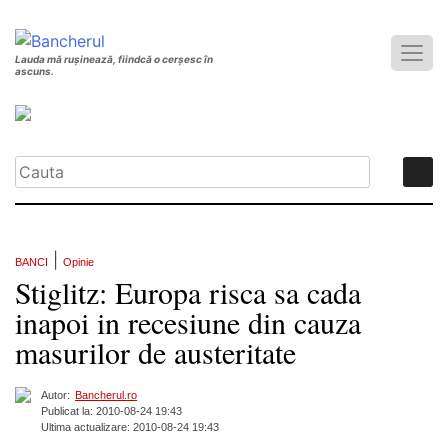
Lauda mă rușinează, fiindcă o cerșesc în
ascuns.
|
BANCI
Opinie
Stiglitz: Europa risca sa cada
inapoi in recesiune din cauza
masurilor de austeritate
Autor:
Bancherul.ro
Publicat la: 2010-08-24 19:43
Ultima actualizare: 2010-08-24 19:43