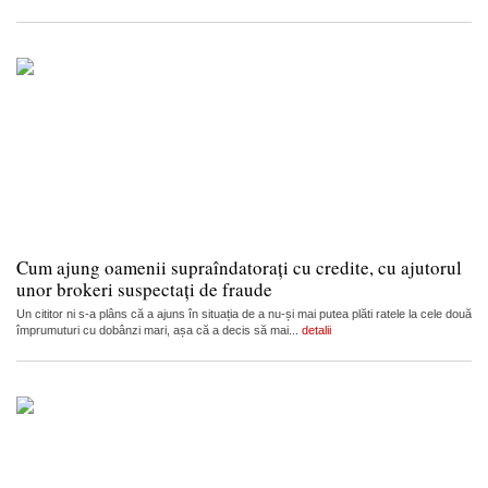
Cum ajung oamenii supraîndatorați cu credite, cu ajutorul
unor brokeri suspectați de fraude
Un cititor ni s-a plâns că a ajuns în situația de a nu-și mai putea plăti ratele la cele două
împrumuturi cu dobânzi mari, așa că a decis să mai...
detalii