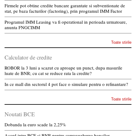
Firmele pot obtine credite bancare garantate si subventionate de
stat, pe baza facturilor (factoring), prin programul IMM Factor
Programul IMM Leasing va fi operational in perioada urmatoare,
anunta FNGCIMM
Toate stirile
Calculator de credite
ROBOR la 3 luni a scazut cu aproape un punct, dupa masurile
luate de BNR; cu cat se reduce rata la credite?
In ce mall din sectorul 4 pot face o simulare pentru o refinantare?
Toate stirile
Noutati BCE
Dobanda la euro scade la 2,25%
Acord intre BCE si BNR pentru supravegherea bancilor