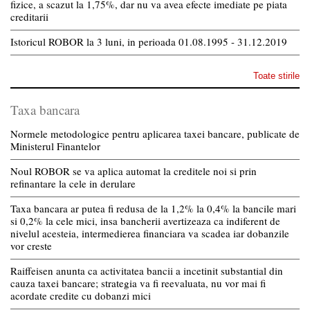
fizice, a scazut la 1,75%, dar nu va avea efecte imediate pe piata
creditarii
Istoricul ROBOR la 3 luni, in perioada 01.08.1995 - 31.12.2019
Toate stirile
Taxa bancara
Normele metodologice pentru aplicarea taxei bancare, publicate de
Ministerul Finantelor
Noul ROBOR se va aplica automat la creditele noi si prin
refinantare la cele in derulare
Taxa bancara ar putea fi redusa de la 1,2% la 0,4% la bancile mari
si 0,2% la cele mici, insa bancherii avertizeaza ca indiferent de
nivelul acesteia, intermedierea financiara va scadea iar dobanzile
vor creste
Raiffeisen anunta ca activitatea bancii a incetinit substantial din
cauza taxei bancare; strategia va fi reevaluata, nu vor mai fi
acordate credite cu dobanzi mici