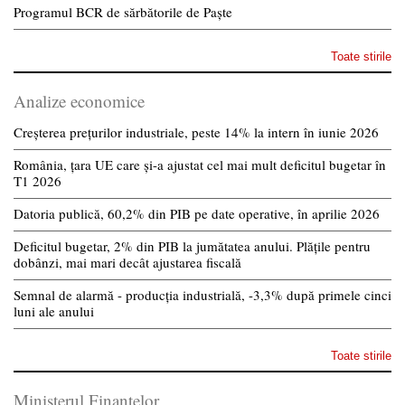
Programul BCR de sărbătorile de Paște
Toate stirile
Analize economice
Creșterea prețurilor industriale, peste 14% la intern în iunie 2026
România, țara UE care și-a ajustat cel mai mult deficitul bugetar în
T1 2026
Datoria publică, 60,2% din PIB pe date operative, în aprilie 2026
Deficitul bugetar, 2% din PIB la jumătatea anului. Plățile pentru
dobânzi, mai mari decât ajustarea fiscală
Semnal de alarmă - producția industrială, -3,3% după primele cinci
luni ale anului
Toate stirile
Ministerul Finantelor