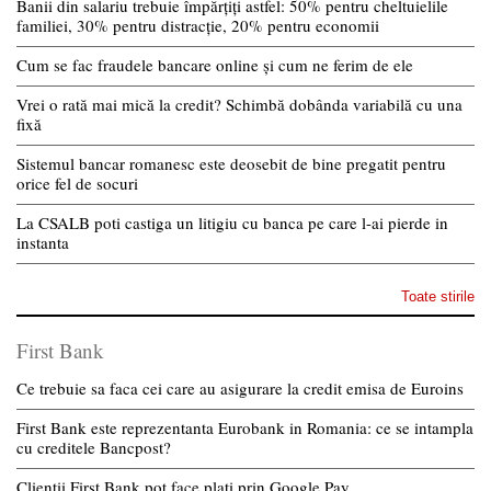
Banii din salariu trebuie împărțiți astfel: 50% pentru cheltuielile
familiei, 30% pentru distracție, 20% pentru economii
Cum se fac fraudele bancare online și cum ne ferim de ele
Vrei o rată mai mică la credit? Schimbă dobânda variabilă cu una
fixă
Sistemul bancar romanesc este deosebit de bine pregatit pentru
orice fel de socuri
La CSALB poti castiga un litigiu cu banca pe care l-ai pierde in
instanta
Toate stirile
First Bank
Ce trebuie sa faca cei care au asigurare la credit emisa de Euroins
First Bank este reprezentanta Eurobank in Romania: ce se intampla
cu creditele Bancpost?
Clientii First Bank pot face plati prin Google Pay