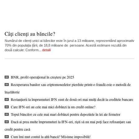
Câți clienți au băncile?
Numărul de clienți unici ai băncilor este în jurul a 13 milioane, reprezentând aproximativ
70% din populația țării, de 18,8 milioane de persoane. Acestă estimare rezultă din
două calcule: Conform...
detalii
BNR, profit operațional în creștere pe 2025
Recuperarea banilor sau criptomonedelor pierdute printr-o fraudă este o metodă de
înșelătorie
Restanțierii la împrumuturi IFN sunt de două ori mai mulți decât la creditele bancare
Care IFN-uri au cele mai mici dobânzi la un credit online?
Topul băncilor cu cele mai mari dobânzi pentru depozitele în lei ale firmelor
Dacă ai prea multe împrumuturi la IFN-uri, riști să nu mai poți face refinanțare sau
credit pentru casă
Cum îmi mut contul la altă bancă? Misiune imposibilă!