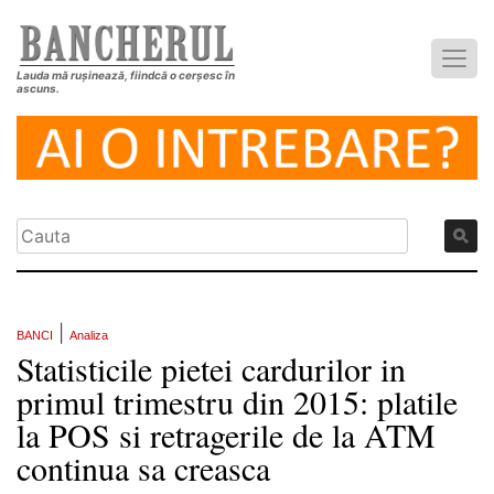
Lauda mă rușinează, fiindcă o cerșesc în
ascuns.
|
BANCI
Analiza
Statisticile pietei cardurilor in
primul trimestru din 2015: platile
la POS si retragerile de la ATM
continua sa creasca