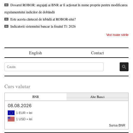
Dosarul ROBOR: angajați ai BNR ar fi acționat în nume propriu pentru modificarea
regulamentului indicilor de dobândă
Este acesta cântecul de lebădă al ROBOR-ului?
Indicatorii sistemului bancar la finalul T1 2026
Vezi toate stirile
English
Contact
Curs valutar
BNR
Alte Banci
08.08.2026
1 EUR = lei
1 USD = lei
Sursa BNR