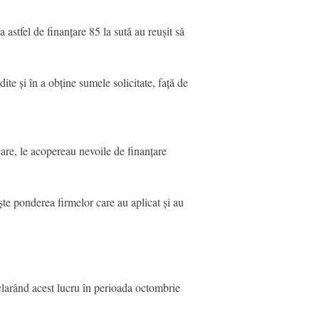
 astfel de finanțare 85 la sută au reușit să
te și în a obține sumele solicitate, față de
care, le acopereau nevoile de finanțare
ște ponderea firmelor care au aplicat și au
eclarând acest lucru în perioada octombrie