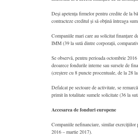
Deși apetența firmelor pentru credite de la băn
contracteze creditul și să obțină întreaga sumă 
Companiile mari care au solicitat finanțare de
IMM (39 la sută dintre corporații, comparati
Se observă, pentru perioada octombrie 2016 
deoarece fondurile interne sau sursele de fina
(creștere cu 8 puncte procentuale, de la 28 la 
Defalcat pe sectoare de activitate, se remarc
primit în totalitate sumele solicitate (36 la 
Accesarea de fonduri europene
Companiile nefinanciare, similar exercițiilor
2016 – martie 2017).