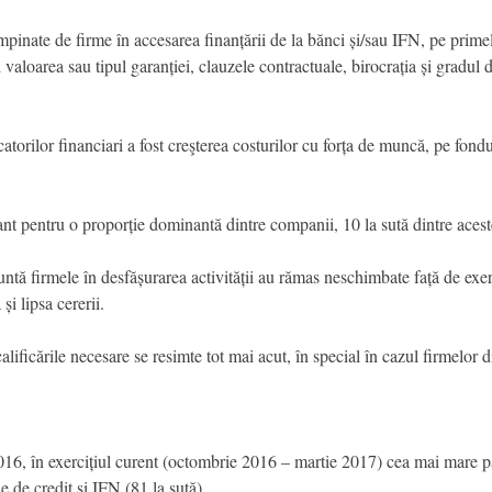
mpinate de firme în accesarea finanțării de la bănci și/sau IFN, pe primele
 valoarea sau tipul garanției, clauzele contractuale, birocrația și gradul
atorilor financiari a fost creşterea costurilor cu forța de muncă, pe fondul
nt pentru o proporție dominantă dintre companii, 10 la sută dintre acest
tă firmele în desfășurarea activității au rămas neschimbate față de exerc
 și lipsa cererii.
lificările necesare se resimte tot mai acut, în special în cazul firmelor d
16, în exercițiul curent (octombrie 2016 – martie 2017) cea mai mare pa
le de credit și IFN (81 la sută).