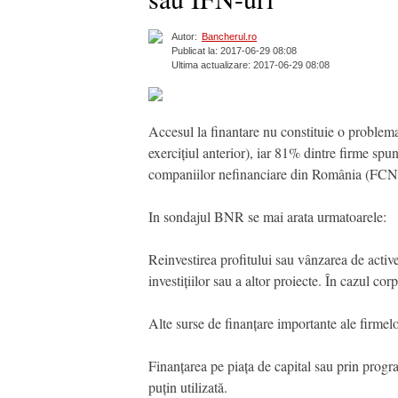
Autor:
Bancherul.ro
Publicat la: 2017-06-29 08:08
Ultima actualizare: 2017-06-29 08:08
Accesul la finantare nu constituie o problema
exercițiul anterior), iar 81% dintre firme spu
companiilor nefinanciare din România (FCNE
In sondajul BNR se mai arata urmatoarele:
Reinvestirea profitului sau vânzarea de active
investițiilor sau a altor proiecte. În cazul cor
Alte surse de finanțare importante ale firmelo
Finanțarea pe piața de capital sau prin progr
puțin utilizată.