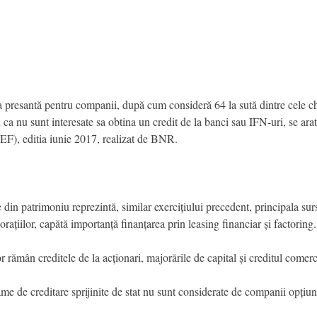
 presantă pentru companii, după cum consideră 64 la sută dintre cele ch
n ca nu sunt interesate sa obtina un credit de la banci sau IFN-uri, se ara
F), editia iunie 2017, realizat de BNR.
 din patrimoniu reprezintă, similar exercițiului precedent, principala surs
porațiilor, capătă importanță finanțarea prin leasing financiar și factoring.
r rămân creditele de la acționari, majorările de capital și creditul comerc
ame de creditare sprijinite de stat nu sunt considerate de companii opțiu