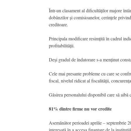
Într-un clasament al dificultăților majore întâ
dobânzilor și comisioanelor, cerințele privind
creditoare.
Principala modificare resimțită în cadrul indic
profitabilității.
Deși gradul de îndatorare s-a menținut consta
Cele mai presante probleme cu care se confrun
fiscal, nivelul ridicat al fiscalității, concurența
Găsirea personalului disponibil care să aibă ca
81% dintre firme nu vor credite
Asemănător perioadei aprilie – septembrie 20
interesată în a accesa finanțare de la instituții