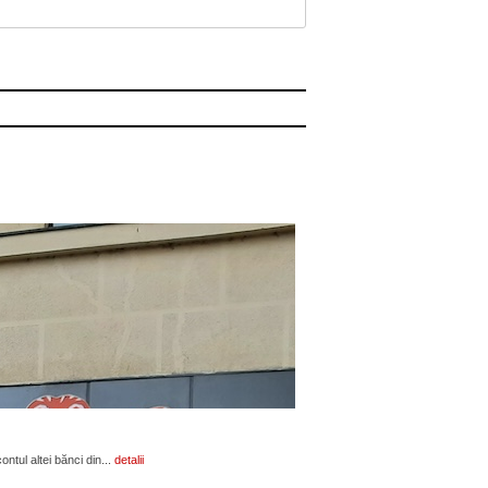
ontul altei bănci din...
detalii