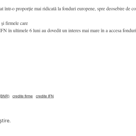
lat într-o proporție mai ridicată la fonduri europene, spre deosebire de co
 și firmele care
u IFN în ultimele 6 luni au dovedit un interes mai mare în a accesa fond
 (BNR)
credite firme
credite IFN
tire.