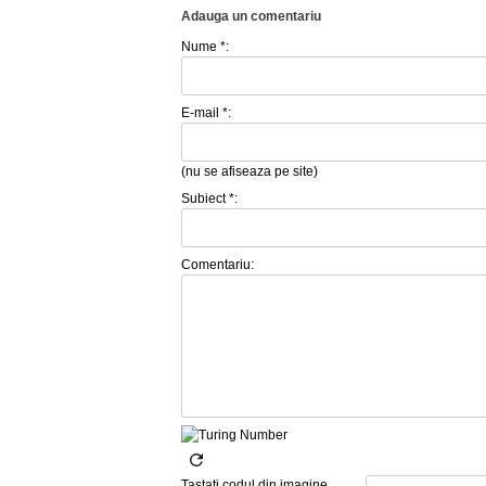
Adauga un comentariu
Nume *:
E-mail *:
(nu se afiseaza pe site)
Subiect *:
Comentariu:
Tastati codul din imagine