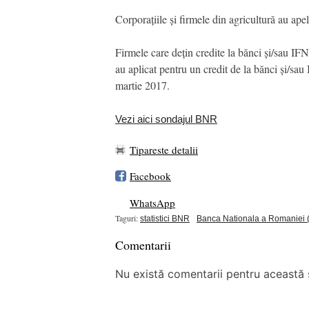
Corporațiile și firmele din agricultură au ape
Firmele care dețin credite la bănci și/sau IFN
au aplicat pentru un credit de la bănci și/sa
martie 2017.
Vezi aici sondajul BNR
Tipareste detalii
Facebook
WhatsApp
Taguri:
statistici BNR
Banca Nationala a Romaniei
Comentarii
Nu există comentarii pentru această ș