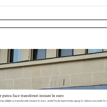
 putea face transferuri instant în euro
ta plățile și transferurile instant în euro, astfel încât banii trimiși ajung în câteva secunde în c