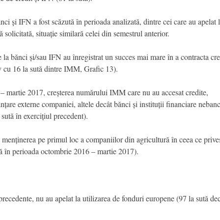
ci și IFN a fost scăzută în perioada analizată, dintre cei care au apelat la
solicitată, situație similară celei din semestrul anterior.
 la bănci și/sau IFN au înregistrat un succes mai mare în a contracta credi
v cu 16 la sută dintre IMM, Grafic 13).
– martie 2017, creșterea numărului IMM care nu au accesat credite,
nțare externe companiei, altele decât bănci și instituții financiare neban
sută în exercițiul precedent).
ă menținerea pe primul loc a companiilor din agricultură în ceea ce prive
sută în perioada octombrie 2016 – martie 2017).
 precedente, nu au apelat la utilizarea de fonduri europene (97 la sută d