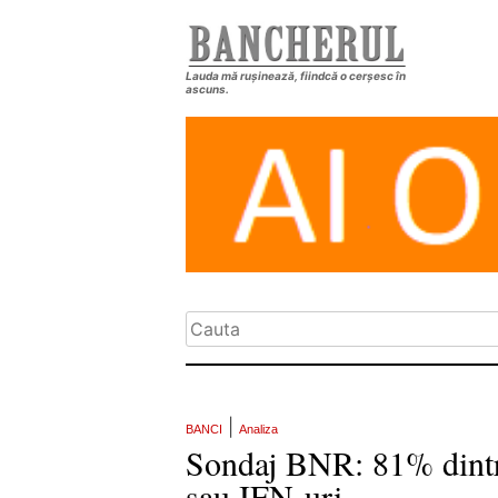
Lauda mă rușinează, fiindcă o cerșesc în
ascuns.
|
BANCI
Analiza
Sondaj BNR: 81% dintre 
sau IFN-uri