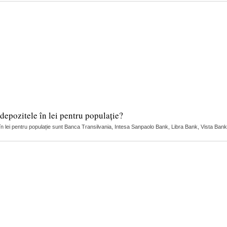
depozitele în lei pentru populație?
 în lei pentru populație sunt Banca Transilvania, Intesa Sanpaolo Bank, Libra Bank, Vista Bank