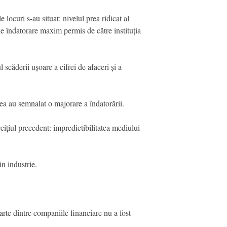
 locuri s-au situat: nivelul prea ridicat al
 de îndatorare maxim permis de către instituția
 scăderii ușoare a cifrei de afaceri și a
ea au semnalat o majorare a îndatorării.
ițiul precedent: impredictibilitatea mediului
in industrie.
rte dintre companiile financiare nu a fost