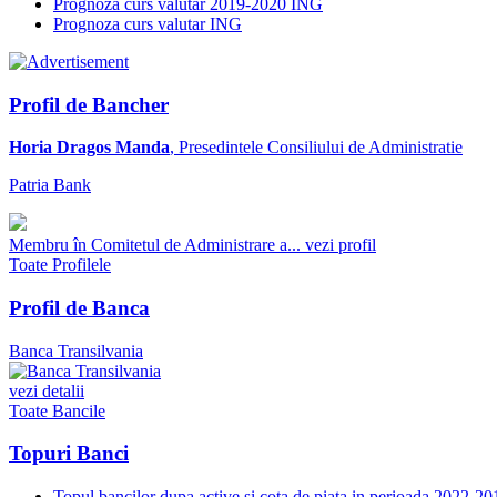
Prognoza curs valutar 2019-2020 ING
Prognoza curs valutar ING
Profil de Bancher
Horia Dragos Manda
, Presedintele Consiliului de Administratie
Patria Bank
Membru în Comitetul de Administrare a...
vezi profil
Toate Profilele
Profil de Banca
Banca Transilvania
vezi detalii
Toate Bancile
Topuri Banci
Topul bancilor dupa active si cota de piata in perioada 2022-20