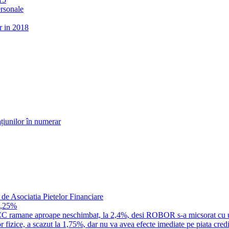
ersonale
r in 2018
țiunilor în numerar
 de Asociatia Pietelor Financiare
1,25%
a IRCC ramane aproape neschimbat, la 2,4%, desi ROBOR s-a micsorat cu 
 fizice, a scazut la 1,75%, dar nu va avea efecte imediate pe piata credi