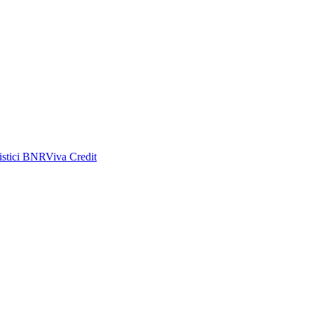
tistici BNR
Viva Credit