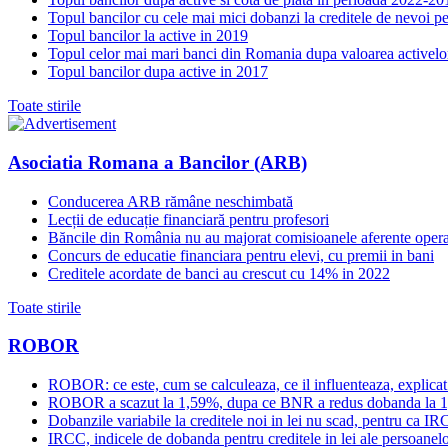
Topul bancilor cu cele mai mici dobanzi la creditele de nevoi p
Topul bancilor la active in 2019
Topul celor mai mari banci din Romania dupa valoarea activelo
Topul bancilor dupa active in 2017
Toate stirile
Asociatia Romana a Bancilor (ARB)
Conducerea ARB rămâne neschimbată
Lecții de educație financiară pentru profesori
Băncile din România nu au majorat comisioanele aferente opera
Concurs de educatie financiara pentru elevi, cu premii in bani
Creditele acordate de banci au crescut cu 14% in 2022
Toate stirile
ROBOR
ROBOR: ce este, cum se calculeaza, ce il influenteaza, explicat
ROBOR a scazut la 1,59%, dupa ce BNR a redus dobanda la 
Dobanzile variabile la creditele noi in lei nu scad, pentru c
IRCC, indicele de dobanda pentru creditele in lei ale persoanelor