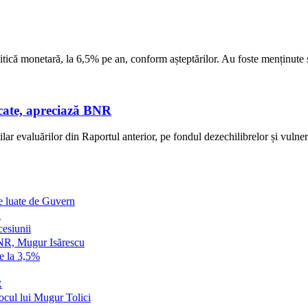
 monetară, la 6,5% pe an, conform așteptărilor. Au foste menținute și 
dicate, apreciază BNR
ilar evaluărilor din Raportul anterior, pe fondul dezechilibrelor și vulnerabi
e luate de Guvern
n
cesiunii
BNR, Mugur Isărescu
ge la 3,5%
R
ocul lui Mugur Tolici