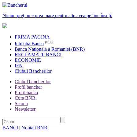
Niciun preț nu e prea mare pentru a te avea pe tine însuți.
PRIMA PAGINA
NOU
Intreaba Banca
Banca Nationala a Romaniei (BNR)
RECLAMATII BANCI
ECONOMIE
IFN
Clubul Bancherilor
Clubul bancherilor
Profil bancher
Profil banca
Curs BNR
Search
Newsletter
BANCI
|
Noutati BNR