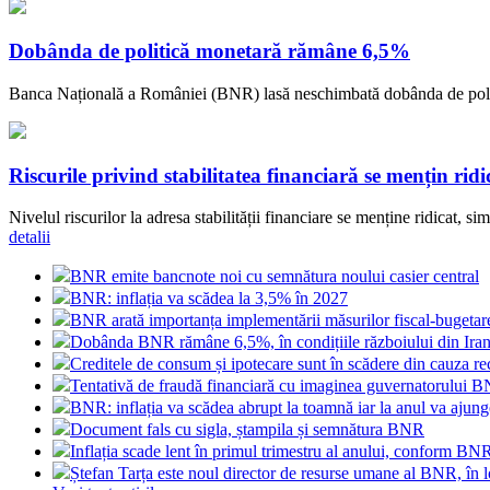
Dobânda de politică monetară rămâne 6,5%
Banca Națională a României (BNR) lasă neschimbată dobânda de politică
Riscurile privind stabilitatea financiară se mențin ri
Nivelul riscurilor la adresa stabilității financiare se menține ridicat, sim
detalii
BNR emite bancnote noi cu semnătura noului casier central
BNR: inflația va scădea la 3,5% în 2027
BNR arată importanța implementării măsurilor fiscal-bugetar
Dobânda BNR rămâne 6,5%, în condițiile războiului din Ira
Creditele de consum și ipotecare sunt în scădere din cauza re
Tentativă de fraudă financiară cu imaginea guvernatorului 
BNR: inflația va scădea abrupt la toamnă iar la anul va ajun
Document fals cu sigla, ștampila și semnătura BNR
Inflația scade lent în primul trimestru al anului, conform BN
Ștefan Tarța este noul director de resurse umane al BNR, în l