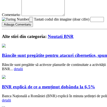
Comentariu:
Tastati codul din imagine (doar cifre)
Alte stiri din categoria:
Noutati BNR
Băncile sunt pregătite pentru atacuri cibernetice, sp
Băncile sunt pregătite să activeze planurile de continuitate a activită
BNR...
detalii
BNR explică de ce a menținut dobânda la 6,5%
Banca Națională a României (BNR) explică în minuta ședinței de politică
detalii