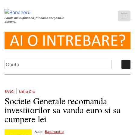
Lauda mă rușinează, fiindcă o cerșesc în
ascuns.
|
BANCI
Ultima Ora
Societe Generale recomanda
investitorilor sa vanda euro si sa
cumpere lei
Autor:
Bancherul.ro