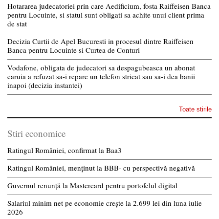
Hotararea judecatoriei prin care Aedificium, fosta Raiffeisen Banca
pentru Locuinte, si statul sunt obligati sa achite unui client prima
de stat
Decizia Curtii de Apel Bucuresti in procesul dintre Raiffeisen
Banca pentru Locuinte si Curtea de Conturi
Vodafone, obligata de judecatori sa despagubeasca un abonat
caruia a refuzat sa-i repare un telefon stricat sau sa-i dea banii
inapoi (decizia instantei)
Toate stirile
Stiri economice
Ratingul României, confirmat la Baa3
Ratingul României, menținut la BBB- cu perspectivă negativă
Guvernul renunță la Mastercard pentru portofelul digital
Salariul minim net pe economie crește la 2.699 lei din luna iulie
2026