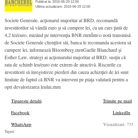
Publicat la: 2010-06-29 12:00
Ultima actualizare: 2010-06-29 12:00
Societe Generale, acţionarul majoritar al BRD, recomandă
investitorilor să vândă euro şi să cumpere lei, cu un curs ţintă de
4,2 lei/euro, mizând pe intervenţia BNR.rnrnÎntr-o notă transmisă
de Societe Generale clienţilor săi, banca le recomanda acestora să
cumpere lei, informează Bloomberg.rnrnGaelle Blanchard şi
Esther Law, strategi ai acţionarului majoritar al BRD, susţin că
rata de schimb leu/euro este extrem de atractivă. Riscurile ca
investitorii să înregistreze pierderi din cauza achiziţiei de lei sunt
limitate de faptul că BNR va interveni pe piaţa valutară pentru a
opri devalorizarea leului.rnrn
Tipareste detalii
Trimite pe mail
Facebook
LinkedIn
WhatsApp
Vizualizari:
735
Taguri: