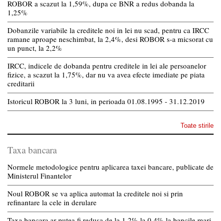
ROBOR a scazut la 1,59%, dupa ce BNR a redus dobanda la
1,25%
Dobanzile variabile la creditele noi in lei nu scad, pentru ca IRCC
ramane aproape neschimbat, la 2,4%, desi ROBOR s-a micsorat cu
un punct, la 2,2%
IRCC, indicele de dobanda pentru creditele in lei ale persoanelor
fizice, a scazut la 1,75%, dar nu va avea efecte imediate pe piata
creditarii
Istoricul ROBOR la 3 luni, in perioada 01.08.1995 - 31.12.2019
Toate stirile
Taxa bancara
Normele metodologice pentru aplicarea taxei bancare, publicate de
Ministerul Finantelor
Noul ROBOR se va aplica automat la creditele noi si prin
refinantare la cele in derulare
Taxa bancara ar putea fi redusa de la 1,2% la 0,4% la bancile mari