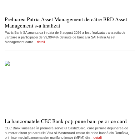
Preluarea Patria Asset Management de către BRD Asset
Management s-a finalizat
Patria Bank SA anunta ca in data de 5 august 2026 a fost finalizata tranzactia de
vanzare a participatiei de 99,9944% detinute de banca la SAI Patria Asset
Management catre...
detalii
La bancomatele CEC Bank poți pune bani pe orice card
CEC Bank lansează în premieră serviciul Cash2Card, care permite depunerea de
numerar direct pe cardurile Visa și Mastercard emise de orice bancă din România,
prin intermediul bancomatelor multifuncționale (MFM) din...
detalii