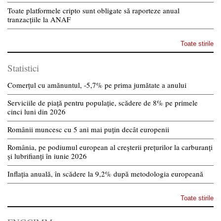
Toate platformele cripto sunt obligate să raporteze anual
tranzacțiile la ANAF
Toate stirile
Statistici
Comerțul cu amănuntul, -5,7% pe prima jumătate a anului
Serviciile de piață pentru populație, scădere de 8% pe primele
cinci luni din 2026
Românii muncesc cu 5 ani mai puțin decât europenii
România, pe podiumul european al creșterii prețurilor la carburanți
și lubrifianți în iunie 2026
Inflația anuală, în scădere la 9,2% după metodologia europeană
Toate stirile