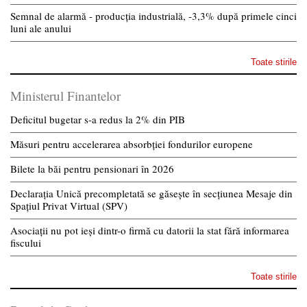
Semnal de alarmă - producția industrială, -3,3% după primele cinci
luni ale anului
Toate stirile
Ministerul Finantelor
Deficitul bugetar s-a redus la 2% din PIB
Măsuri pentru accelerarea absorbției fondurilor europene
Bilete la băi pentru pensionari în 2026
Declarația Unică precompletată se găsește în secțiunea Mesaje din
Spațiul Privat Virtual (SPV)
Asociații nu pot ieși dintr-o firmă cu datorii la stat fără informarea
fiscului
Toate stirile