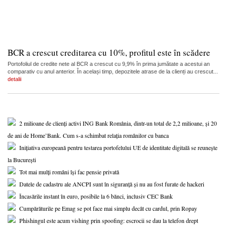
BCR a crescut creditarea cu 10%, profitul este în scădere
Portofoliul de credite nete al BCR a crescut cu 9,9% în prima jumătate a acestui an
comparativ cu anul anterior. În același timp, depozitele atrase de la clienți au crescut...
detalii
2 milioane de clienți activi ING Bank România, dintr-un total de 2,2 milioane, și 20
de ani de Home’Bank. Cum s-a schimbat relația românilor cu banca
Inițiativa europeană pentru testarea portofelului UE de identitate digitală se reunește
la București
Tot mai mulți români își fac pensie privată
Datele de cadastru ale ANCPI sunt în siguranță și nu au fost furate de hackeri
Încasările instant în euro, posibile la 6 bănci, inclusiv CEC Bank
Cumpărăturile pe Emag se pot face mai simplu decât cu cardul, prin Ropay
Phishingul este acum vishing prin spoofing: escrocii se dau la telefon drept