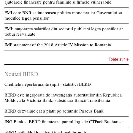
ajutoarele financiare pentru familiile si firmele vulnerabile
FMI cere BNR sa intareasca politica monetara iar Guvernului sa
modifice legea pensiilor
FMI: majorarea salariilor din sectorul public si legea pensiilor ar
trebui reevaluate
IMF statement of the 2018 Article IV Mission to Romania
Toate stirile
Noutati BERD
Creditele neperformante (npl) - statistici BERD
BERD este ingrijorata de investigatia autoritatilor din Republica
Moldova la Victoria Bank, subsidiara Bancii Transilvania
BERD dezvaluie cat a platit pe actiunile Piraeus Bank
ING Bank si BERD finanteaza parcul logistic CTPark Bucharest
EBRD hails Moldova banking breakthrough