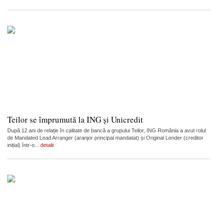
Teilor se împrumută la ING și Unicredit
După 12 ani de relație în calitate de bancă a grupului Teilor, ING România a avut rolul
de Mandated Lead Arranger (aranjor principal mandatat) și Original Lender (creditor
inițial) într-o...
detalii