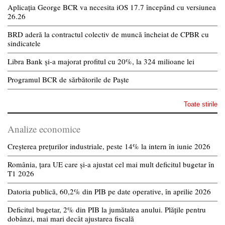
Aplicația George BCR va necesita iOS 17.7 începând cu versiunea
26.26
BRD aderă la contractul colectiv de muncă încheiat de CPBR cu
sindicatele
Libra Bank și-a majorat profitul cu 20%, la 324 milioane lei
Programul BCR de sărbătorile de Paște
Toate stirile
Analize economice
Creșterea prețurilor industriale, peste 14% la intern în iunie 2026
România, țara UE care și-a ajustat cel mai mult deficitul bugetar în
T1 2026
Datoria publică, 60,2% din PIB pe date operative, în aprilie 2026
Deficitul bugetar, 2% din PIB la jumătatea anului. Plățile pentru
dobânzi, mai mari decât ajustarea fiscală