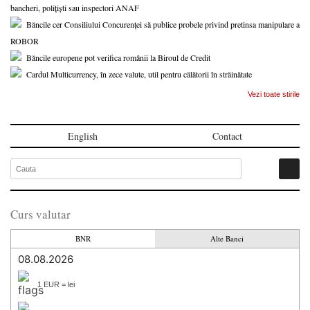
bancheri, polițiști sau inspectori ANAF
Băncile cer Consiliului Concurenței să publice probele privind pretinsa manipulare a
ROBOR
Băncile europene pot verifica românii la Biroul de Credit
Cardul Multicurrency, în zece valute, util pentru călătorii în străinătate
Vezi toate stirile
English
Contact
Curs valutar
BNR
Alte Banci
08.08.2026
1 EUR = lei