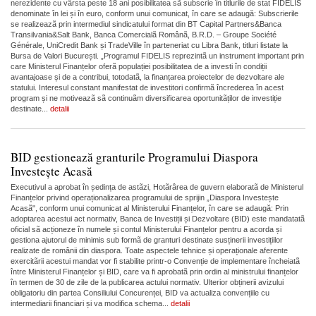
nerezidente cu vârsta peste 18 ani posibilitatea sã subscrie în titlurile de stat FIDELIS
denominate în lei și în euro, conform unui comunicat, în care se adaugă: Subscrierile
se realizeazã prin intermediul sindicatului format din BT Capital Partners&Banca
Transilvania&Salt Bank, Banca Comercialã Românã, B.R.D. – Groupe Société
Générale, UniCredit Bank și TradeVille în parteneriat cu Libra Bank, titluri listate la
Bursa de Valori București. „Programul FIDELIS reprezintã un instrument important prin
care Ministerul Finanțelor oferã populației posibilitatea de a investi în condiții
avantajoase și de a contribui, totodatã, la finanțarea proiectelor de dezvoltare ale
statului. Interesul constant manifestat de investitori confirmã încrederea în acest
program și ne motiveazã sã continuãm diversificarea oportunitãților de investiție
destinate...
detalii
BID gestionează granturile Programului Diaspora
Investește Acasă
​Executivul a aprobat în ședința de astãzi, Hotãrârea de guvern elaboratã de Ministerul
Finanțelor privind operaționalizarea programului de sprijin „Diaspora Investește
Acasã", conform unui comunicat al Ministerului Finanțelor, în care se adaugă: Prin
adoptarea acestui act normativ, Banca de Investiții și Dezvoltare (BID) este mandatatã
oficial sã acționeze în numele și contul Ministerului Finanțelor pentru a acorda și
gestiona ajutorul de minimis sub formã de granturi destinate susținerii investițiilor
realizate de românii din diaspora. Toate aspectele tehnice și operaționale aferente
exercitãrii acestui mandat vor fi stabilite printr-o Convenție de implementare încheiatã
între Ministerul Finanțelor și BID, care va fi aprobatã prin ordin al ministrului finanțelor
în termen de 30 de zile de la publicarea actului normativ. Ulterior obținerii avizului
obligatoriu din partea Consiliului Concurenței, BID va actualiza convențiile cu
intermediarii financiari și va modifica schema...
detalii