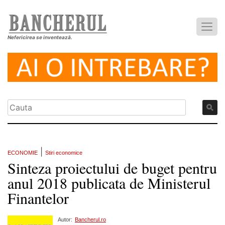
Nefericirea se inventează.
|
ECONOMIE
Stiri economice
Sinteza proiectului de buget pentru
anul 2018 publicata de Ministerul
Finantelor
Autor:
Bancherul.ro