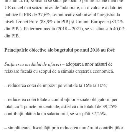
În anul 2016, România se situa pe locul 5 printre statele membre
UE cu cel mai scăzut nivel de îndatorare, cu o valoare a datoriei
publice în PIB de 37,6%, semnificativ sub nivelul înregistrat la
nivelul zonei Euro (88,9% din PIB) și Uniunii Europene (83,2%
din PIB ). Pe termen mediu (2018 – 2021), se va situa sub 40,0%
din PIB.
Principalele obiective ale bugetului pe anul 2018 au fost:
Susținerea mediului de afaceri
– adoptarea unor măsuri de
relaxare fiscală cu scopul de a stimula creșterea economică.
– reducerea cotei de impozit pe venit de la 16% la 10%;
– reducerea cotei totale a contribuțiilor sociale obligatorii, per
total, cu 2 puncte procentuale, astfel că din totalul de 39,25%
contribuții plătite la un salariu brut, se vor plăti 37,25%.
– simplificarea fiscalității prin reducerea numărului contribuțiilor