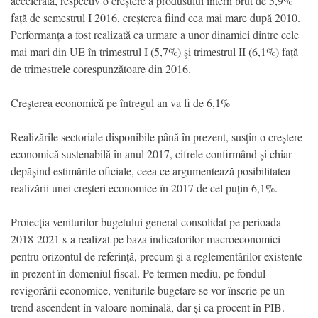
accelerată, respectiv o creștere a produsului intern brut de 5,9%
față de semestrul I 2016, creșterea fiind cea mai mare după 2010.
Performanța a fost realizată ca urmare a unor dinamici dintre cele
mai mari din UE în trimestrul I (5,7%) şi trimestrul II (6,1%) față
de trimestrele corespunzătoare din 2016.
Creşterea economică pe întregul an va fi de 6,1%
Realizările sectoriale disponibile până în prezent, susţin o creştere
economică sustenabilă în anul 2017, cifrele confirmând şi chiar
depăşind estimările oficiale, ceea ce argumentează posibilitatea
realizării unei creşteri economice în 2017 de cel puțin 6,1%.
Proiecția veniturilor bugetului general consolidat pe perioada
2018-2021 s-a realizat pe baza indicatorilor macroeconomici
pentru orizontul de referință, precum şi a reglementărilor existente
în prezent în domeniul fiscal. Pe termen mediu, pe fondul
revigorării economice, veniturile bugetare se vor înscrie pe un
trend ascendent în valoare nominală, dar și ca procent în PIB.