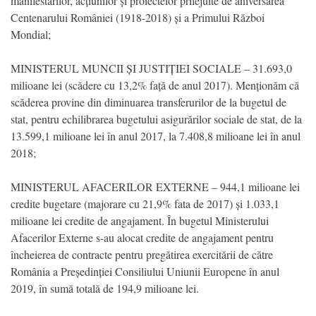
manifestărilor, acțiunilor și proiectelor prilejuite de aniversarea
Centenarului României (1918-2018) și a Primului Război
Mondial;
MINISTERUL MUNCII ȘI JUSTIȚIEI SOCIALE – 31.693,0
milioane lei (scădere cu 13,2% față de anul 2017). Menționăm că
scăderea provine din diminuarea transferurilor de la bugetul de
stat, pentru echilibrarea bugetului asigurărilor sociale de stat, de la
13.599,1 milioane lei în anul 2017, la 7.408,8 milioane lei în anul
2018;
MINISTERUL AFACERILOR EXTERNE – 944,1 milioane lei
credite bugetare (majorare cu 21,9% fata de 2017) și 1.033,1
milioane lei credite de angajament. În bugetul Ministerului
Afacerilor Externe s-au alocat credite de angajament pentru
încheierea de contracte pentru pregătirea exercitării de către
România a Președinției Consiliului Uniunii Europene în anul
2019, în sumă totală de 194,9 milioane lei.