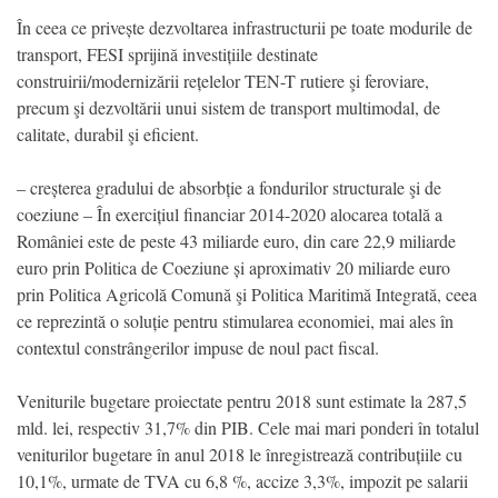
În ceea ce privește dezvoltarea infrastructurii pe toate modurile de
transport, FESI sprijină investițiile destinate
construirii/modernizării rețelelor TEN-T rutiere şi feroviare,
precum şi dezvoltării unui sistem de transport multimodal, de
calitate, durabil şi eficient.
– creșterea gradului de absorbție a fondurilor structurale şi de
coeziune – În exercițiul financiar 2014-2020 alocarea totală a
României este de peste 43 miliarde euro, din care 22,9 miliarde
euro prin Politica de Coeziune și aproximativ 20 miliarde euro
prin Politica Agricolă Comună şi Politica Maritimă Integrată, ceea
ce reprezintă o soluție pentru stimularea economiei, mai ales în
contextul constrângerilor impuse de noul pact fiscal.
Veniturile bugetare proiectate pentru 2018 sunt estimate la 287,5
mld. lei, respectiv 31,7% din PIB. Cele mai mari ponderi în totalul
veniturilor bugetare în anul 2018 le înregistrează contribuțiile cu
10,1%, urmate de TVA cu 6,8 %, accize 3,3%, impozit pe salarii