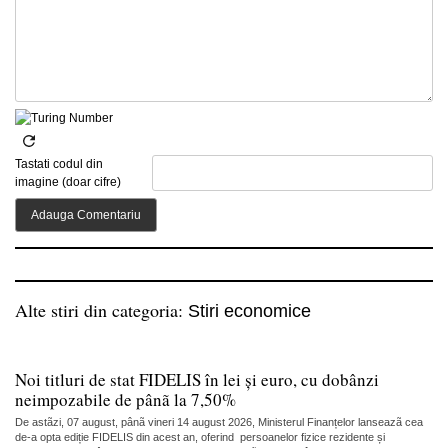
Tastati codul din
imagine (doar cifre)
Alte stiri din categoria:
Stiri economice
Noi titluri de stat FIDELIS în lei și euro, cu dobânzi
neimpozabile de pânã la 7,50%
De astãzi, 07 august, pânã vineri 14 august 2026, Ministerul Finanțelor lanseazã cea
de-a opta ediție FIDELIS din acest an, oferind persoanelor fizice rezidente și