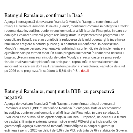
Ratingul României, confirmat la Baa3
Agenția internaționalã de evaluare financiarã Moody's Ratings a reconfirmat azi
ratingul suveran al României la nivelul „Baa3", menținând România în categoria statelor
recomandate investițiilor, conform unui comunicat al Ministerului Finanțelor, în care se
adaugă: Evaluarea reflectã progresele înregistrate în implementarea programului de
consolidare fiscalã, care au contribuit la reducerea deficitului bugetar și la încetinirea
ritmului de creștere a datoriei publice și a costurilor cu dobânzile. În același timp,
Moody's menține perspectiva negativã, subliniind riscurile ridicate de implementare a
ajustãrii fiscale pe termen mediu în ciuda progresului realizat în reducerea deficitului
bugetar. „Reconfirmarea ratingului de cãtre Moody's și recunoașterea progreselor
fiscale, realizate mai rapid decât se anticipase, reprezintã un semnal extrem de
important pe care am dorit sa il transmitem piețelor și investitorilor. Faptul cã deficitul
pe 2026 este prognozat în scãdere la 5,8% din PIB...
detalii
Ratingul României, menținut la BBB- cu perspectivă
negativă
Agenția de evaluare financiarã Fitch Ratings a reconfirmat ratingul suveran al
României la nivelul „BBB-", menținând România în categoria statelor recomandate
investițiilor, conform unui comunicat al Ministerului Finanțelor, în care se adaugă:
Evaluarea este susținutã de apartenența la Uniunea Europeanã, de accesul la fluxuri
de capital și finanțare externã, precum și de nivelul PIB-ului și al indicatorilor de
guvernanțã. Agenția evidențiazã totodatã îmbunãtãțirea execuției bugetare și
estimeazã pentru 2026 un deficit de 5,9% din PIB, sub ținta de 6% stabilitã de Guvern.