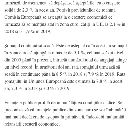
urmează, de asemenea, să depășească așteptările, cu o creștere
solidă de 2,3 % în acest an. Potrivit previziunilor de toamnă,
Comisia Europeană se așteaptă la o creștere economică ce
urmează să se mențină atât în zona euro, cât și în UE, la 2,1 % în
2018 și la 1,9 % în 2019;
Șomajul continuă să scadă. Este de așteptat ca în acest an șomajul
în zona euro să ajungă la o medie de 9,1 %, cel mai scăzut nivel
din 2009 până în prezent, întrucât numărul total de angajați atinge
un nivel record. În următorii doi ani rata somajului urmează să
scadă în continuare până la 8,5 % în 2018 și 7,9 % în 2019. Rata
șomajului în Uniunea Europeană este estimată la 7,8 % în acest
an, 7,3 % în 2018 și 7,0 % în 2019;
Finanțele publice profită de îmbunătățirea condițiilor ciclice. Se
preconizează că finanțele publice din zona euro se vor îmbunătăți
mai mult decât era de așteptat în primăvară, îndeosebi mulțumită
relansării creșterii economice;