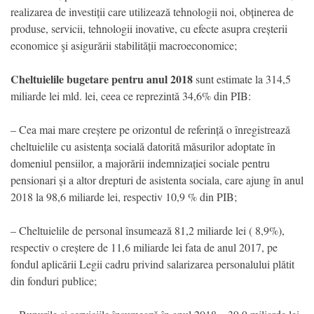
realizarea de investiții care utilizează tehnologii noi, obținerea de
produse, servicii, tehnologii inovative, cu efecte asupra creșterii
economice şi asigurării stabilității macroeconomice;
Cheltuielile bugetare pentru anul 2018
sunt estimate la 314,5
miliarde lei mld. lei, ceea ce reprezintă 34,6% din PIB:
– Cea mai mare creștere pe orizontul de referință o înregistrează
cheltuielile cu asistența socială datorită măsurilor adoptate în
domeniul pensiilor, a majorării indemnizației sociale pentru
pensionari și a altor drepturi de asistenta sociala, care ajung în anul
2018 la 98,6 miliarde lei, respectiv 10,9 % din PIB;
– Cheltuielile de personal însumează 81,2 miliarde lei ( 8,9%),
respectiv o creștere de 11,6 miliarde lei fata de anul 2017, pe
fondul aplicării Legii cadru privind salarizarea personalului plătit
din fonduri publice;