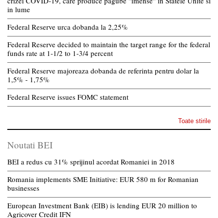
crizei COVID-19, care produce pagube "imense" in Statele Unite si
in lume
Federal Reserve urca dobanda la 2,25%
Federal Reserve decided to maintain the target range for the federal
funds rate at 1-1/2 to 1-3/4 percent
Federal Reserve majoreaza dobanda de referinta pentru dolar la
1,5% - 1,75%
Federal Reserve issues FOMC statement
Toate stirile
Noutati BEI
BEI a redus cu 31% sprijinul acordat Romaniei in 2018
Romania implements SME Initiative: EUR 580 m for Romanian
businesses
European Investment Bank (EIB) is lending EUR 20 million to
Agricover Credit IFN