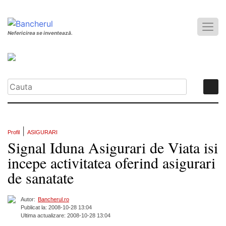
Nefericirea se inventează.
|
Profil
ASIGURARI
Signal Iduna Asigurari de Viata isi
incepe activitatea oferind asigurari
de sanatate
Autor:
Bancherul.ro
Publicat la: 2008-10-28 13:04
Ultima actualizare: 2008-10-28 13:04