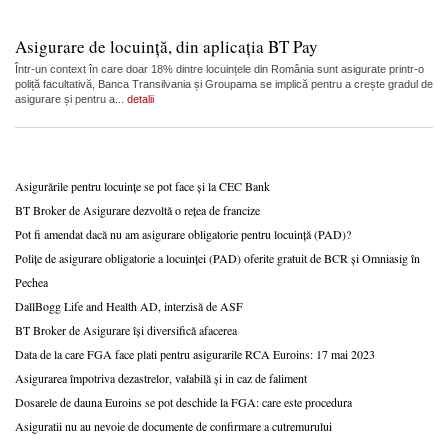
Asigurare de locuință, din aplicația BT Pay
Într-un context în care doar 18% dintre locuințele din România sunt asigurate printr-o
poliță facultativă, Banca Transilvania și Groupama se implică pentru a crește gradul de
asigurare și pentru a...
detalii
Asigurările pentru locuințe se pot face și la CEC Bank
BT Broker de Asigurare dezvoltă o rețea de francize
Pot fi amendat dacă nu am asigurare obligatorie pentru locuință (PAD)?
Polițe de asigurare obligatorie a locuinței (PAD) oferite gratuit de BCR și Omniasig în
Pechea
DallBogg Life and Health AD, interzisă de ASF
BT Broker de Asigurare își diversifică afacerea
Data de la care FGA face plati pentru asigurarile RCA Euroins: 17 mai 2023
Asigurarea împotriva dezastrelor, valabilă și in caz de faliment
Dosarele de dauna Euroins se pot deschide la FGA: care este procedura
Asiguratii nu au nevoie de documente de confirmare a cutremurului