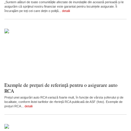
„Suntem alături de toate comunitățile afectate de inundațiile din această perioadă și le
asigurăm că sprijinul nostru financiar este garantat pentru locuințele asigurate. Îi
încurajăm pe toți cei care dețin o poliță...
detalii
Exemple de prețuri de referință pentru o asigurare auto
RCA
Prețul unei asigurări auto RCA variază foarte mult, în funcție de vârsta șoferului și de
localitate, conform listei tarifelor de rferință RCA publicată de ASF (foto). Exemple de
prețuri RCA...
detalii