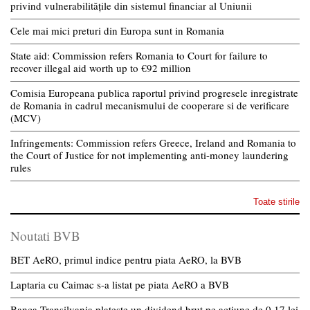
privind vulnerabilitățile din sistemul financiar al Uniunii
Cele mai mici preturi din Europa sunt in Romania
State aid: Commission refers Romania to Court for failure to
recover illegal aid worth up to €92 million
Comisia Europeana publica raportul privind progresele inregistrate
de Romania in cadrul mecanismului de cooperare si de verificare
(MCV)
Infringements: Commission refers Greece, Ireland and Romania to
the Court of Justice for not implementing anti-money laundering
rules
Toate stirile
Noutati BVB
BET AeRO, primul indice pentru piata AeRO, la BVB
Laptaria cu Caimac s-a listat pe piata AeRO a BVB
Banca Transilvania plateste un dividend brut pe actiune de 0,17 lei