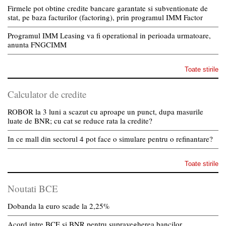
Firmele pot obtine credite bancare garantate si subventionate de
stat, pe baza facturilor (factoring), prin programul IMM Factor
Programul IMM Leasing va fi operational in perioada urmatoare,
anunta FNGCIMM
Toate stirile
Calculator de credite
ROBOR la 3 luni a scazut cu aproape un punct, dupa masurile
luate de BNR; cu cat se reduce rata la credite?
In ce mall din sectorul 4 pot face o simulare pentru o refinantare?
Toate stirile
Noutati BCE
Dobanda la euro scade la 2,25%
Acord intre BCE si BNR pentru supravegherea bancilor