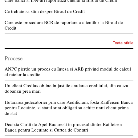
Care banci si IFN-uri raporteaza clientii la Biroul de Credit
Ce trebuie sa stim despre Biroul de Credit
Care este procedura BCR de raportare a clientilor la Biroul de
Credit
Toate stirile
Procese
ANPC pierde un proces cu Intesa si ARB privind modul de calcul
al ratelor la credite
Un client Credius obtine in justitie anularea creditului, din cauza
dobanzii prea mari
Hotararea judecatoriei prin care Aedificium, fosta Raiffeisen Banca
pentru Locuinte, si statul sunt obligati sa achite unui client prima
de stat
Decizia Curtii de Apel Bucuresti in procesul dintre Raiffeisen
Banca pentru Locuinte si Curtea de Conturi