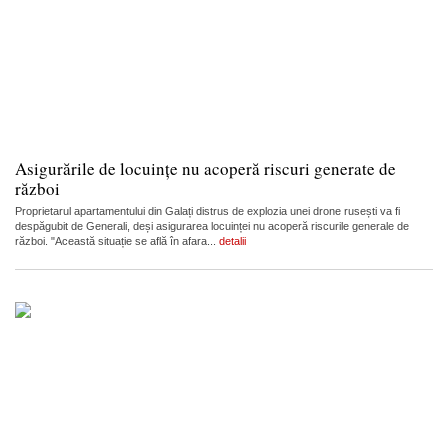
Asigurările de locuințe nu acoperă riscuri generate de
război
Proprietarul apartamentului din Galați distrus de explozia unei drone rusești va fi
despăgubit de Generali, deși asigurarea locuinței nu acoperă riscurile generale de
război. "Această situație se află în afara...
detalii