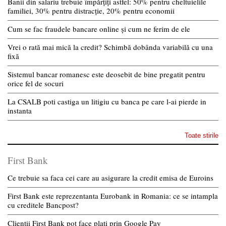
Banii din salariu trebuie împărțiți astfel: 50% pentru cheltuielile
familiei, 30% pentru distracție, 20% pentru economii
Cum se fac fraudele bancare online și cum ne ferim de ele
Vrei o rată mai mică la credit? Schimbă dobânda variabilă cu una
fixă
Sistemul bancar romanesc este deosebit de bine pregatit pentru
orice fel de socuri
La CSALB poti castiga un litigiu cu banca pe care l-ai pierde in
instanta
Toate stirile
First Bank
Ce trebuie sa faca cei care au asigurare la credit emisa de Euroins
First Bank este reprezentanta Eurobank in Romania: ce se intampla
cu creditele Bancpost?
Clientii First Bank pot face plati prin Google Pay