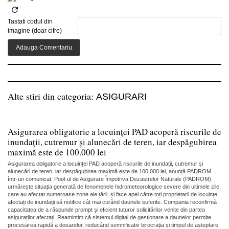
Tastati codul din
imagine (doar cifre)
Alte stiri din categoria:
ASIGURARI
Asigurarea obligatorie a locuinței PAD acoperă riscurile de
inundații, cutremur și alunecări de teren, iar despăgubirea
maximă este de 100.000 lei
Asigurarea obligatorie a locuinței PAD acoperă riscurile de inundații, cutremur și
alunecări de teren, iar despăgubirea maximă este de 100.000 lei, anunță PADROM
într-un comunicat: Pool-ul de Asigurare Împotriva Dezastrelor Naturale (PADROM)
urmărește situația generată de fenomenele hidrometeorologice severe din ultimele zile,
care au afectat numeroase zone ale țării, și face apel către toți proprietarii de locuințe
afectați de inundații să notifice cât mai curând daunele suferite. Compania reconfirmă
capacitatea de a răspunde prompt și eficient tuturor solicitărilor venite din partea
asiguraților afectați. Reamintim că sistemul digital de gestionare a daunelor permite
procesarea rapidă a dosarelor, reducând semnificativ birocrația și timpul de așteptare.