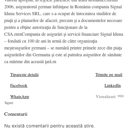
2006, asiguratorul german înfiinţase în România compania Signal
Iduna Services SRL, care s-a ocupat de întocmirea studiilor de
piaţă şi a planurilor de afaceri, precum şi a documentelor necesare
pentru a obţine autorizaţia de funcţionare de la
CSA.rnrnCompania de asigurări şi servicii financiare Signal Iduna
– fondată cu 100 de ani în urmă de către organizaţia
meştesugarilor germani – se numără printre primele zece din piaţa
asigurărilor din Germania şi este al patrulea asigurător de sănătate
ca mărime din această ţară.rn
Tipareste detalii
Trimite pe mail
Facebook
LinkedIn
WhatsApp
Vizualizari:
990
Taguri:
Comentarii
Nu există comentarii pentru această știre.