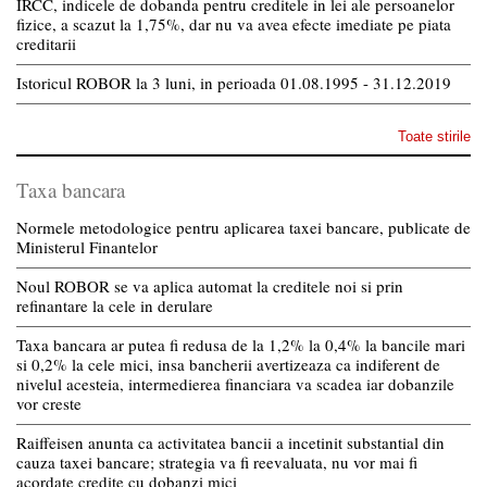
IRCC, indicele de dobanda pentru creditele in lei ale persoanelor
fizice, a scazut la 1,75%, dar nu va avea efecte imediate pe piata
creditarii
Istoricul ROBOR la 3 luni, in perioada 01.08.1995 - 31.12.2019
Toate stirile
Taxa bancara
Normele metodologice pentru aplicarea taxei bancare, publicate de
Ministerul Finantelor
Noul ROBOR se va aplica automat la creditele noi si prin
refinantare la cele in derulare
Taxa bancara ar putea fi redusa de la 1,2% la 0,4% la bancile mari
si 0,2% la cele mici, insa bancherii avertizeaza ca indiferent de
nivelul acesteia, intermedierea financiara va scadea iar dobanzile
vor creste
Raiffeisen anunta ca activitatea bancii a incetinit substantial din
cauza taxei bancare; strategia va fi reevaluata, nu vor mai fi
acordate credite cu dobanzi mici