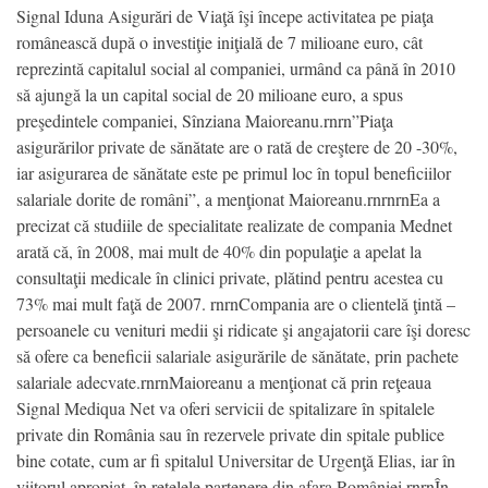
Signal Iduna Asigurări de Viaţă îşi începe activitatea pe piaţa
românească după o investiţie iniţială de 7 milioane euro, cât
reprezintă capitalul social al companiei, urmând ca până în 2010
să ajungă la un capital social de 20 milioane euro, a spus
preşedintele companiei, Sînziana Maioreanu.rnrn”Piaţa
asigurărilor private de sănătate are o rată de creştere de 20 -30%,
iar asigurarea de sănătate este pe primul loc în topul beneficiilor
salariale dorite de români”, a menţionat Maioreanu.rnrnrnEa a
precizat că studiile de specialitate realizate de compania Mednet
arată că, în 2008, mai mult de 40% din populaţie a apelat la
consultaţii medicale în clinici private, plătind pentru acestea cu
73% mai mult faţă de 2007. rnrnCompania are o clientelă ţintă –
persoanele cu venituri medii şi ridicate şi angajatorii care îşi doresc
să ofere ca beneficii salariale asigurările de sănătate, prin pachete
salariale adecvate.rnrnMaioreanu a menţionat că prin reţeaua
Signal Mediqua Net va oferi servicii de spitalizare în spitalele
private din România sau în rezervele private din spitale publice
bine cotate, cum ar fi spitalul Universitar de Urgenţă Elias, iar în
viitorul apropiat, în reţelele partenere din afara României.rnrnÎn