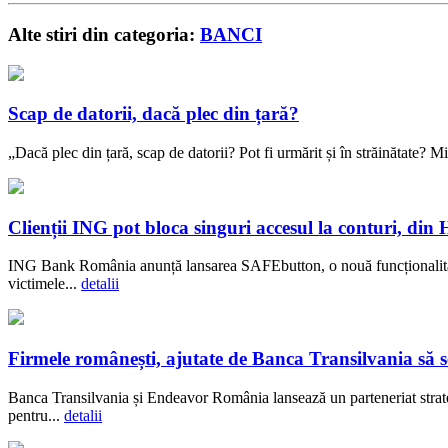
Alte stiri din categoria:
BANCI
Scap de datorii, dacă plec din țară?
„Dacă plec din țară, scap de datorii? Pot fi urmărit și în străinătate? Mi 
Clienții ING pot bloca singuri accesul la conturi, di
ING Bank România anunță lansarea SAFEbutton, o nouă funcționalitate 
victimele...
detalii
Firmele românești, ajutate de Banca Transilvania să se
Banca Transilvania și Endeavor România lansează un parteneriat strateg
pentru...
detalii