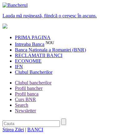
Lauda mă rușinează, fiindcă o cerșesc în ascuns.
PRIMA PAGINA
NOU
Intreaba Banca
Banca Nationala a Romaniei (BNR)
RECLAMATII BANCI
ECONOMIE
IFN
Clubul Bancherilor
Clubul bancherilor
Profil bancher
Profil banca
Curs BNR
Search
Newsletter
Stirea Zilei
|
BANCI