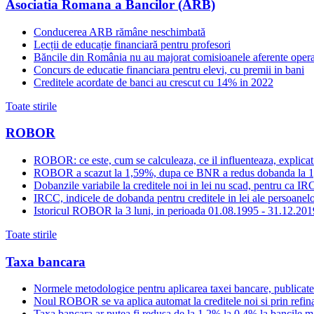
Asociatia Romana a Bancilor (ARB)
Conducerea ARB rămâne neschimbată
Lecții de educație financiară pentru profesori
Băncile din România nu au majorat comisioanele aferente opera
Concurs de educatie financiara pentru elevi, cu premii in bani
Creditele acordate de banci au crescut cu 14% in 2022
Toate stirile
ROBOR
ROBOR: ce este, cum se calculeaza, ce il influenteaza, explicat
ROBOR a scazut la 1,59%, dupa ce BNR a redus dobanda la 
Dobanzile variabile la creditele noi in lei nu scad, pentru c
IRCC, indicele de dobanda pentru creditele in lei ale persoanelor
Istoricul ROBOR la 3 luni, in perioada 01.08.1995 - 31.12.201
Toate stirile
Taxa bancara
Normele metodologice pentru aplicarea taxei bancare, publicate
Noul ROBOR se va aplica automat la creditele noi si prin refinan
Taxa bancara ar putea fi redusa de la 1,2% la 0,4% la bancile mar