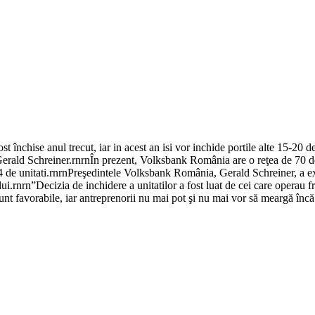
nchise anul trecut, iar in acest an isi vor inchide portile alte 15-20 de f
erald Schreiner.rnrnÎn prezent, Volksbank România are o reţea de 70 de u
194 de unitati.rnrnPreşedintele Volksbank România, Gerald Schreiner, a exp
lui.rnrn”Decizia de inchidere a unitatilor a fost luat de cei care operau 
unt favorabile, iar antreprenorii nu mai pot şi nu mai vor să meargă încă