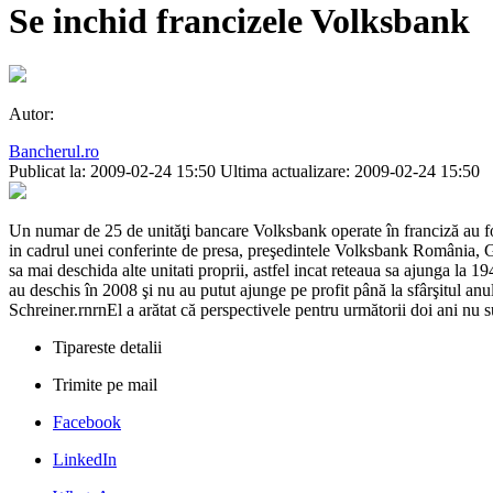
Se inchid francizele Volksbank
Autor:
Bancherul.ro
Publicat la: 2009-02-24 15:50
Ultima actualizare: 2009-02-24 15:50
Un numar de 25 de unităţi bancare Volksbank operate în franciză au fost î
in cadrul unei conferinte de presa, preşedintele Volksbank România, G
sa mai deschida alte unitati proprii, astfel incat reteaua sa ajunga la 
au deschis în 2008 şi nu au putut ajunge pe profit până la sfârşitul anu
Schreiner.rnrnEl a arătat că perspectivele pentru următorii doi ani nu s
Tipareste detalii
Trimite pe mail
Facebook
LinkedIn