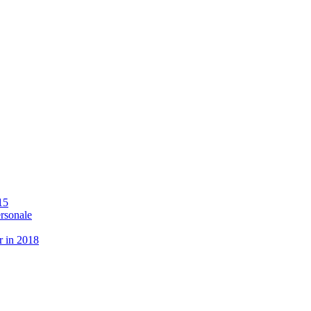
15
ersonale
r in 2018