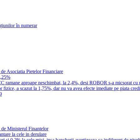
țiunilor în numerar
 de Asociatia Pietelor Financiare
1,25%
a IRCC ramane aproape neschimbat, la 2,4%, desi ROBOR s-a micsorat cu 
 fizice, a scazut la 1,75%, dar nu va avea efecte imediate pe piata credi
9
 de Ministerul Finantelor
tare la cele in derulare
i si 0,2% la cele mici, insa bancherii avertizeaza ca indiferent de nivel