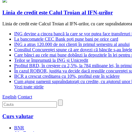
Linia de credit este Calul Troian al IFN-urilor
Linia de credit este Calcul Troian al IFN-urilor, cu care supraîndatorea
ING devine a cincea bancă la care se vor putea face transferuri 
La bancomatele CEC Bank poți pune bani pe orice card
ING a atras 120.000 de noi clienți în primul semestru al anului
Consiliul Concurenței spune că are dovezi că băncile s-au în
Care bănci au cele mai bune dobânzi la depozitele în lei pentru
Teilor se împrumută la ING și Unicredit
Profitul BRD, în creștere cu 2,5%, la 784 milioane lei, în prim
În cazul ROBOR, justiția va decide dacă regulile concurenței
BCR a crescut creditarea cu 10%, profitul este în scădere
Cum ajung oamenii supraîndatorați cu credite, cu ajutorul unor 
Vezi toate stirile
English
Contact
Curs valutar
BNR