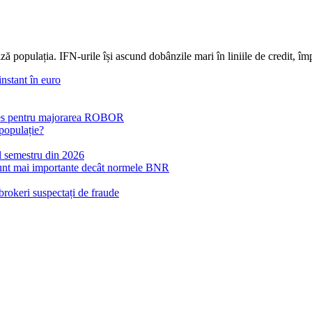
ză populația. IFN-urile își ascund dobânzile mari în liniile de credit, î
instant în euro
țeles pentru majorarea ROBOR
 populație?
ul semestru din 2026
 sunt mai importante decât normele BNR
brokeri suspectați de fraude