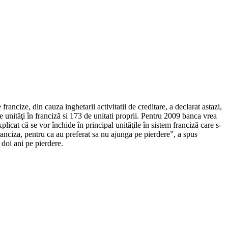
rancize, din cauza inghetarii activitatii de creditare, a declarat astazi,
nităţi în franciză si 173 de unitati proprii. Pentru 2009 banca vrea
licat că se vor închide în principal unităţile în sistem franciză care s-
franciza, pentru ca au preferat sa nu ajunga pe pierdere”, a spus
 doi ani pe pierdere.