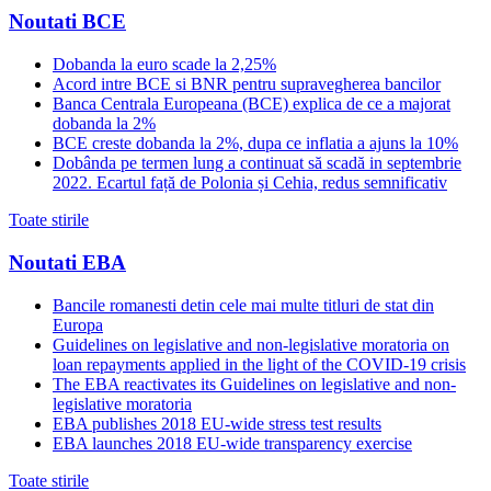
Noutati BCE
Dobanda la euro scade la 2,25%
Acord intre BCE si BNR pentru supravegherea bancilor
Banca Centrala Europeana (BCE) explica de ce a majorat
dobanda la 2%
BCE creste dobanda la 2%, dupa ce inflatia a ajuns la 10%
Dobânda pe termen lung a continuat să scadă in septembrie
2022. Ecartul față de Polonia și Cehia, redus semnificativ
Toate stirile
Noutati EBA
Bancile romanesti detin cele mai multe titluri de stat din
Europa
Guidelines on legislative and non-legislative moratoria on
loan repayments applied in the light of the COVID-19 crisis
The EBA reactivates its Guidelines on legislative and non-
legislative moratoria
EBA publishes 2018 EU-wide stress test results
EBA launches 2018 EU-wide transparency exercise
Toate stirile