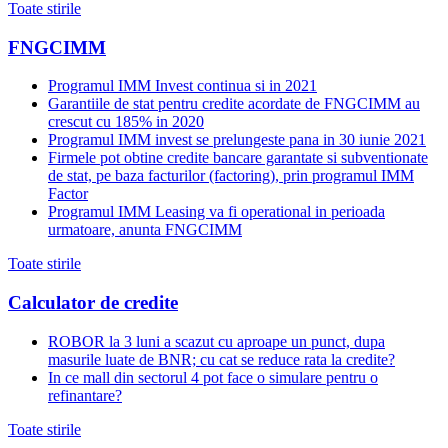
Toate stirile
FNGCIMM
Programul IMM Invest continua si in 2021
Garantiile de stat pentru credite acordate de FNGCIMM au
crescut cu 185% in 2020
Programul IMM invest se prelungeste pana in 30 iunie 2021
Firmele pot obtine credite bancare garantate si subventionate
de stat, pe baza facturilor (factoring), prin programul IMM
Factor
Programul IMM Leasing va fi operational in perioada
urmatoare, anunta FNGCIMM
Toate stirile
Calculator de credite
ROBOR la 3 luni a scazut cu aproape un punct, dupa
masurile luate de BNR; cu cat se reduce rata la credite?
In ce mall din sectorul 4 pot face o simulare pentru o
refinantare?
Toate stirile