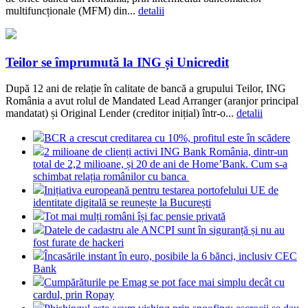
multifuncționale (MFM) din...
detalii
Teilor se împrumută la ING și Unicredit
După 12 ani de relație în calitate de bancă a grupului Teilor, ING
România a avut rolul de Mandated Lead Arranger (aranjor principal
mandatat) și Original Lender (creditor inițial) într-o...
detalii
BCR a crescut creditarea cu 10%, profitul este în scădere
2 milioane de clienți activi ING Bank România, dintr-un
total de 2,2 milioane, și 20 de ani de Home’Bank. Cum s-a
schimbat relația românilor cu banca
Inițiativa europeană pentru testarea portofelului UE de
identitate digitală se reunește la București
Tot mai mulți români își fac pensie privată
Datele de cadastru ale ANCPI sunt în siguranță și nu au
fost furate de hackeri
Încasările instant în euro, posibile la 6 bănci, inclusiv CEC
Bank
Cumpărăturile pe Emag se pot face mai simplu decât cu
cardul, prin Ropay