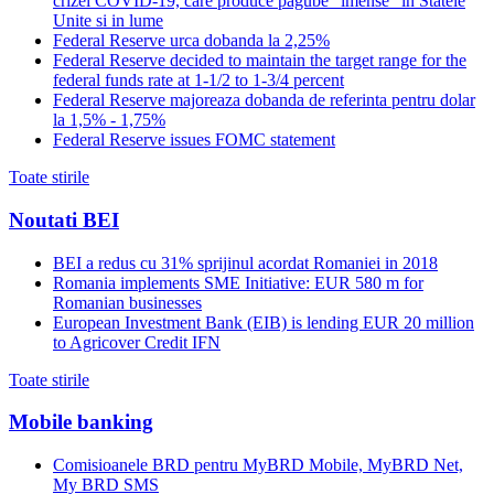
crizei COVID-19, care produce pagube "imense" in Statele
Unite si in lume
Federal Reserve urca dobanda la 2,25%
Federal Reserve decided to maintain the target range for the
federal funds rate at 1-1/2 to 1-3/4 percent
Federal Reserve majoreaza dobanda de referinta pentru dolar
la 1,5% - 1,75%
Federal Reserve issues FOMC statement
Toate stirile
Noutati BEI
BEI a redus cu 31% sprijinul acordat Romaniei in 2018
Romania implements SME Initiative: EUR 580 m for
Romanian businesses
European Investment Bank (EIB) is lending EUR 20 million
to Agricover Credit IFN
Toate stirile
Mobile banking
Comisioanele BRD pentru MyBRD Mobile, MyBRD Net,
My BRD SMS