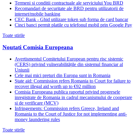
Termeni si conditii contractuale ale serviciului You BRD
Recomandari de securitate ale BRD pentru utilizatorii de
internet/mobile banking
CEC Bank - Ghid utilizare token sub forma de card bancar
Cinci banci permit platile cu telefonul mobil prin Google Pay
Toate stirile
Noutati Comisia Europeana
Avertismentul Comitetului European pentru risc sistemic
(CERS) privind vulnerabilitățile din sistemul financiar al
Uniunii
Cele mai mici preturi din Europa sunt in Romania
State aid: Commission refers Romania to Court for failure to
recover illegal aid worth up to €92 million
Comisia Europeana publica raportul privind progresele
inregistrate de Romania in cadrul mecanismului de cooperare
si de verificare (MCV)
Infringements: Commission refers Greece, Ireland and
Romania to the Court of Justice for not implementing anti-
money laundering rules
Toate stirile