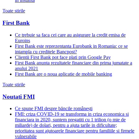
in instanta
Toate stirile
First Bank
Ce trebuie sa faca cei care au asigurare la credit emisa de
Euroins
First Bank este reprezentanta Eurobank in Romania: ce se
intampla cu creditele Bancpost?
Clientii First Bank pot face plati prin Google Pay
First Bank anunta rezultatele financiare din prima jumatate a
anului 2021
First Bank are o noua aplicatie de mobile banking
Toate stirile
Noutati FMI
Ce spune FMI despre băncile românești
FMI: criza COVID-19 se transforma in criza economica si
financiara in 2020, suntem pregatiti cu 1 trilion (o mie de
miliarde) de dolari, pentru a ajuta tarile in dificultate;
prioritatea sunt ajutoarele financiare pentru familiile si firmele
vulnerabile