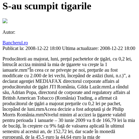
S-au scumpit tigarile
Autor:
Bancherul.ro
Publicat la: 2008-12-22 18:00
Ultima actualizare: 2008-12-22 18:00
Producătorii au majorat, luni, preţul pachetelor de ţigări, cu 0,2 lei,
întrucât acciza minimă la mia de ţigarete va creşte la 1
ianuarie.rnrn”În ceea ce ne priveşte pe noi, preţurile au fost
modificate cu 2.000 de lei vechi, începând de astăzi (luni, n.r.)”, a
declarat agenţiei MEDIAFAX directorul corporate affairs al
producătorului de ţigări JTI România, Gilda Lazăr.rnrnLa rândul
său, Adrian Popa, directorul de corporate and regulatory affairs al
British American Tobacco (România) Trading, a afirmat că
producătorul de ţigări a majorat preţurile cu 0,2 lei pe pachet,
începând de luni.rnrnAceea decizie a fost adoptată şi de Philip
Morris România.rnrnNivelul minim al accizei la ţigarete valabil
pentru perioada 1 ianuarie – 30 iunie 2009 va fi de 166,79 lei la mia
de bucăţi, în creştere cu 9% faţă de valoarea aplicată în ultimul
semestru al acestui an, de 152,72 lei, dar scade în monedă
europeană, de la 45,5 euro la 44,64 euro la mia de