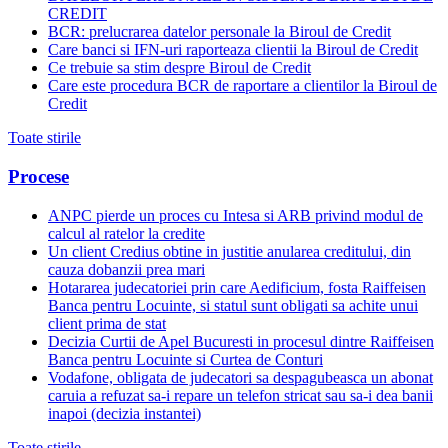
CREDIT
BCR: prelucrarea datelor personale la Biroul de Credit
Care banci si IFN-uri raporteaza clientii la Biroul de Credit
Ce trebuie sa stim despre Biroul de Credit
Care este procedura BCR de raportare a clientilor la Biroul de
Credit
Toate stirile
Procese
ANPC pierde un proces cu Intesa si ARB privind modul de
calcul al ratelor la credite
Un client Credius obtine in justitie anularea creditului, din
cauza dobanzii prea mari
Hotararea judecatoriei prin care Aedificium, fosta Raiffeisen
Banca pentru Locuinte, si statul sunt obligati sa achite unui
client prima de stat
Decizia Curtii de Apel Bucuresti in procesul dintre Raiffeisen
Banca pentru Locuinte si Curtea de Conturi
Vodafone, obligata de judecatori sa despagubeasca un abonat
caruia a refuzat sa-i repare un telefon stricat sau sa-i dea banii
inapoi (decizia instantei)
Toate stirile