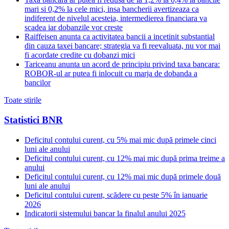
mari si 0,2% la cele mici, insa bancherii avertizeaza ca
indiferent de nivelul acesteia, intermedierea financiara va
scadea iar dobanzile vor creste
Raiffeisen anunta ca activitatea bancii a incetinit substantial
din cauza taxei bancare; strategia va fi reevaluata, nu vor mai
fi acordate credite cu dobanzi mici
Tariceanu anunta un acord de principiu privind taxa bancara:
ROBOR-ul ar putea fi inlocuit cu marja de dobanda a
bancilor
Toate stirile
Statistici BNR
Deficitul contului curent, cu 5% mai mic după primele cinci
luni ale anului
Deficitul contului curent, cu 12% mai mic după prima treime a
anului
Deficitul contului curent, cu 12% mai mic după primele două
luni ale anului
Deficitul contului curent, scădere cu peste 5% în ianuarie
2026
Indicatorii sistemului bancar la finalul anului 2025