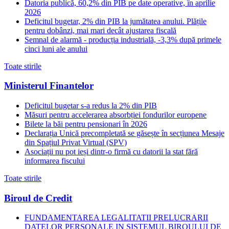
Datoria publică, 60,2% din PIB pe date operative, în aprilie
2026
Deficitul bugetar, 2% din PIB la jumătatea anului. Plățile
pentru dobânzi, mai mari decât ajustarea fiscală
Semnal de alarmă - producția industrială, -3,3% după primele
cinci luni ale anului
Toate stirile
Ministerul Finantelor
Deficitul bugetar s-a redus la 2% din PIB
Măsuri pentru accelerarea absorbției fondurilor europene
Bilete la băi pentru pensionari în 2026
Declarația Unică precompletată se găsește în secțiunea Mesaje
din Spațiul Privat Virtual (SPV)
Asociații nu pot ieși dintr-o firmă cu datorii la stat fără
informarea fiscului
Toate stirile
Biroul de Credit
FUNDAMENTAREA LEGALITATII PRELUCRARII
DATELOR PERSONALE IN SISTEMUL BIROULUI DE