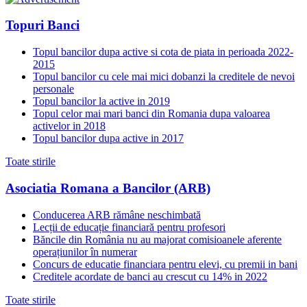
Topuri Banci
Topul bancilor dupa active si cota de piata in perioada 2022-
2015
Topul bancilor cu cele mai mici dobanzi la creditele de nevoi
personale
Topul bancilor la active in 2019
Topul celor mai mari banci din Romania dupa valoarea
activelor in 2018
Topul bancilor dupa active in 2017
Toate stirile
Asociatia Romana a Bancilor (ARB)
Conducerea ARB rămâne neschimbată
Lecții de educație financiară pentru profesori
Băncile din România nu au majorat comisioanele aferente
operațiunilor în numerar
Concurs de educatie financiara pentru elevi, cu premii in bani
Creditele acordate de banci au crescut cu 14% in 2022
Toate stirile