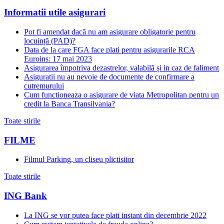
Informatii utile asigurari
Pot fi amendat dacă nu am asigurare obligatorie pentru
locuință (PAD)?
Data de la care FGA face plati pentru asigurarile RCA
Euroins: 17 mai 2023
Asigurarea împotriva dezastrelor, valabilă și in caz de faliment
Asiguratii nu au nevoie de documente de confirmare a
cutremurului
Cum functioneaza o asigurare de viata Metropolitan pentru un
credit la Banca Transilvania?
Toate stirile
FILME
Filmul Parking, un cliseu plictisitor
Toate stirile
ING Bank
La ING se vor putea face plati instant din decembrie 2022