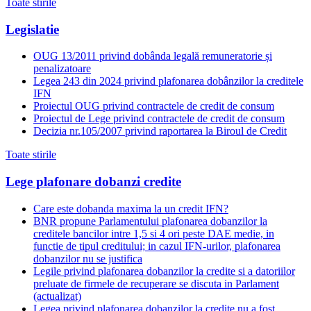
Toate stirile
Legislatie
OUG 13/2011 privind dobânda legală remuneratorie și
penalizatoare
Legea 243 din 2024 privind plafonarea dobânzilor la creditele
IFN
Proiectul OUG privind contractele de credit de consum
Proiectul de Lege privind contractele de credit de consum
Decizia nr.105/2007 privind raportarea la Biroul de Credit
Toate stirile
Lege plafonare dobanzi credite
Care este dobanda maxima la un credit IFN?
BNR propune Parlamentului plafonarea dobanzilor la
creditele bancilor intre 1,5 si 4 ori peste DAE medie, in
functie de tipul creditului; in cazul IFN-urilor, plafonarea
dobanzilor nu se justifica
Legile privind plafonarea dobanzilor la credite si a datoriilor
preluate de firmele de recuperare se discuta in Parlament
(actualizat)
Legea privind plafonarea dobanzilor la credite nu a fost