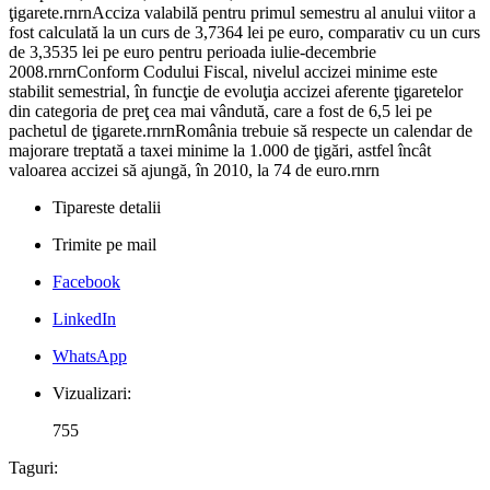
ţigarete.rnrnAcciza valabilă pentru primul semestru al anului viitor a
fost calculată la un curs de 3,7364 lei pe euro, comparativ cu un curs
de 3,3535 lei pe euro pentru perioada iulie-decembrie
2008.rnrnConform Codului Fiscal, nivelul accizei minime este
stabilit semestrial, în funcţie de evoluţia accizei aferente ţigaretelor
din categoria de preţ cea mai vândută, care a fost de 6,5 lei pe
pachetul de ţigarete.rnrnRomânia trebuie să respecte un calendar de
majorare treptată a taxei minime la 1.000 de ţigări, astfel încât
valoarea accizei să ajungă, în 2010, la 74 de euro.rnrn
Tipareste detalii
Trimite pe mail
Facebook
LinkedIn
WhatsApp
Vizualizari:
755
Taguri: