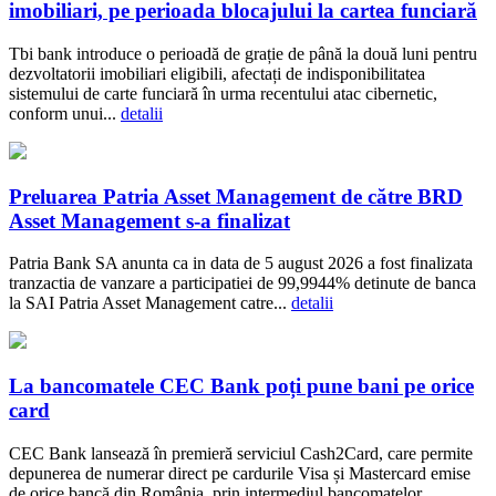
imobiliari, pe perioada blocajului la cartea funciară
Tbi bank introduce o perioadă de grație de până la două luni pentru
dezvoltatorii imobiliari eligibili, afectați de indisponibilitatea
sistemului de carte funciară în urma recentului atac cibernetic,
conform unui...
detalii
Preluarea Patria Asset Management de către BRD
Asset Management s-a finalizat
Patria Bank SA anunta ca in data de 5 august 2026 a fost finalizata
tranzactia de vanzare a participatiei de 99,9944% detinute de banca
la SAI Patria Asset Management catre...
detalii
La bancomatele CEC Bank poți pune bani pe orice
card
CEC Bank lansează în premieră serviciul Cash2Card, care permite
depunerea de numerar direct pe cardurile Visa și Mastercard emise
de orice bancă din România, prin intermediul bancomatelor