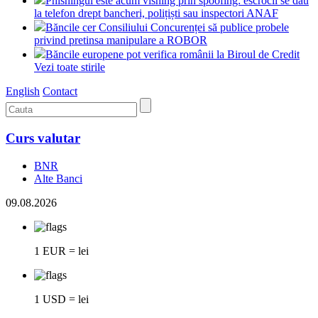
Phishingul este acum vishing prin spoofing: escrocii se dau
la telefon drept bancheri, polițiști sau inspectori ANAF
Băncile cer Consiliului Concurenței să publice probele
privind pretinsa manipulare a ROBOR
Băncile europene pot verifica românii la Biroul de Credit
Vezi toate stirile
English
Contact
Curs valutar
BNR
Alte Banci
09.08.2026
1 EUR = lei
1 USD = lei