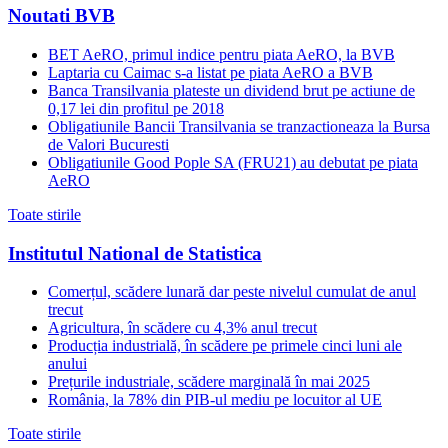
Noutati BVB
BET AeRO, primul indice pentru piata AeRO, la BVB
Laptaria cu Caimac s-a listat pe piata AeRO a BVB
Banca Transilvania plateste un dividend brut pe actiune de
0,17 lei din profitul pe 2018
Obligatiunile Bancii Transilvania se tranzactioneaza la Bursa
de Valori Bucuresti
Obligatiunile Good Pople SA (FRU21) au debutat pe piata
AeRO
Toate stirile
Institutul National de Statistica
Comerțul, scădere lunară dar peste nivelul cumulat de anul
trecut
Agricultura, în scădere cu 4,3% anul trecut
Producția industrială, în scădere pe primele cinci luni ale
anului
Prețurile industriale, scădere marginală în mai 2025
România, la 78% din PIB-ul mediu pe locuitor al UE
Toate stirile