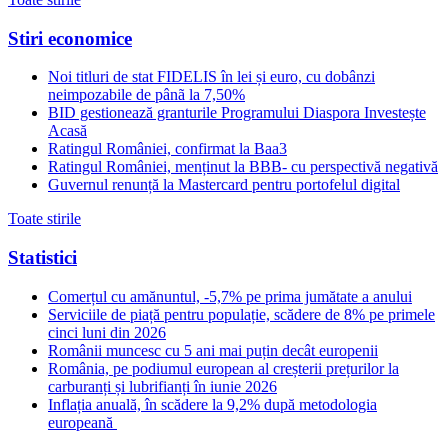
Stiri economice
Noi titluri de stat FIDELIS în lei și euro, cu dobânzi
neimpozabile de pânã la 7,50%
BID gestionează granturile Programului Diaspora Investește
Acasă
Ratingul României, confirmat la Baa3
Ratingul României, menținut la BBB- cu perspectivă negativă
Guvernul renunță la Mastercard pentru portofelul digital
Toate stirile
Statistici
Comerțul cu amănuntul, -5,7% pe prima jumătate a anului
Serviciile de piață pentru populație, scădere de 8% pe primele
cinci luni din 2026
Românii muncesc cu 5 ani mai puțin decât europenii
România, pe podiumul european al creșterii prețurilor la
carburanți și lubrifianți în iunie 2026
Inflația anuală, în scădere la 9,2% după metodologia
europeană