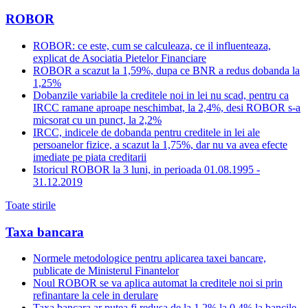
ROBOR
ROBOR: ce este, cum se calculeaza, ce il influenteaza,
explicat de Asociatia Pietelor Financiare
ROBOR a scazut la 1,59%, dupa ce BNR a redus dobanda la
1,25%
Dobanzile variabile la creditele noi in lei nu scad, pentru ca
IRCC ramane aproape neschimbat, la 2,4%, desi ROBOR s-a
micsorat cu un punct, la 2,2%
IRCC, indicele de dobanda pentru creditele in lei ale
persoanelor fizice, a scazut la 1,75%, dar nu va avea efecte
imediate pe piata creditarii
Istoricul ROBOR la 3 luni, in perioada 01.08.1995 -
31.12.2019
Toate stirile
Taxa bancara
Normele metodologice pentru aplicarea taxei bancare,
publicate de Ministerul Finantelor
Noul ROBOR se va aplica automat la creditele noi si prin
refinantare la cele in derulare
Taxa bancara ar putea fi redusa de la 1,2% la 0,4% la bancile