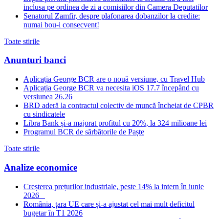
inclusa pe ordinea de zi a comisiilor din Camera Deputatilor
Senatorul Zamfir, despre plafonarea dobanzilor la credite:
numai bou-i consecvent!
Toate stirile
Anunturi banci
Aplicația George BCR are o nouă versiune, cu Travel Hub
Aplicația George BCR va necesita iOS 17.7 începând cu
versiunea 26.26
BRD aderă la contractul colectiv de muncă încheiat de CPBR
cu sindicatele
Libra Bank și-a majorat profitul cu 20%, la 324 milioane lei
Programul BCR de sărbătorile de Paște
Toate stirile
Analize economice
Creșterea prețurilor industriale, peste 14% la intern în iunie
2026
România, țara UE care și-a ajustat cel mai mult deficitul
bugetar în T1 2026