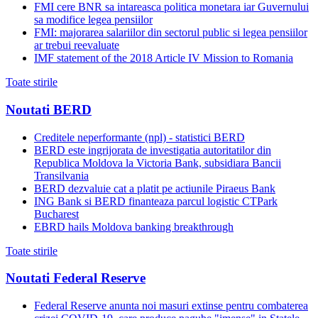
FMI cere BNR sa intareasca politica monetara iar Guvernului
sa modifice legea pensiilor
FMI: majorarea salariilor din sectorul public si legea pensiilor
ar trebui reevaluate
IMF statement of the 2018 Article IV Mission to Romania
Toate stirile
Noutati BERD
Creditele neperformante (npl) - statistici BERD
BERD este ingrijorata de investigatia autoritatilor din
Republica Moldova la Victoria Bank, subsidiara Bancii
Transilvania
BERD dezvaluie cat a platit pe actiunile Piraeus Bank
ING Bank si BERD finanteaza parcul logistic CTPark
Bucharest
EBRD hails Moldova banking breakthrough
Toate stirile
Noutati Federal Reserve
Federal Reserve anunta noi masuri extinse pentru combaterea