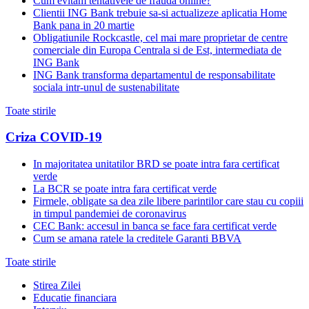
Cum evitam tentativele de frauda online?
Clientii ING Bank trebuie sa-si actualizeze aplicatia Home
Bank pana in 20 martie
Obligatiunile Rockcastle, cel mai mare proprietar de centre
comerciale din Europa Centrala si de Est, intermediata de
ING Bank
ING Bank transforma departamentul de responsabilitate
sociala intr-unul de sustenabilitate
Toate stirile
Criza COVID-19
In majoritatea unitatilor BRD se poate intra fara certificat
verde
La BCR se poate intra fara certificat verde
Firmele, obligate sa dea zile libere parintilor care stau cu copiii
in timpul pandemiei de coronavirus
CEC Bank: accesul in banca se face fara certificat verde
Cum se amana ratele la creditele Garanti BBVA
Toate stirile
Stirea Zilei
Educatie financiara