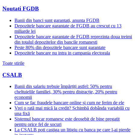
Noutati FGDB
Banii din banci sunt garantati, anunta FGDB
Depozitele bancare garantate de FGDB au crescut cu 13
miliarde lei
Depozitele bancare garantate de FGDB reprezinta doua treimi
din totalul depozitelor din bancile romanesti
Peste 80% din depozitele bancare sunt garantate
Depozitele bancare nu intra in campania electorala
Toate stirile
CSALB
Banii din salariu trebuie împărțiți astfel: 50% pentru
cheltuielile familiei, 30% pentru distracție, 20% pentru
economii
Cum se fac fraudele bancare online și cum ne ferim de ele
Vrei o rată mai mică la credit? Schimbă dobânda variabilă cu
una fixă
Sistemul bancar romanesc este deosebit de bine pregatit
pentru orice fel de socuri
La CSALB poti castiga un litigiu cu banca pe care l-ai pierde