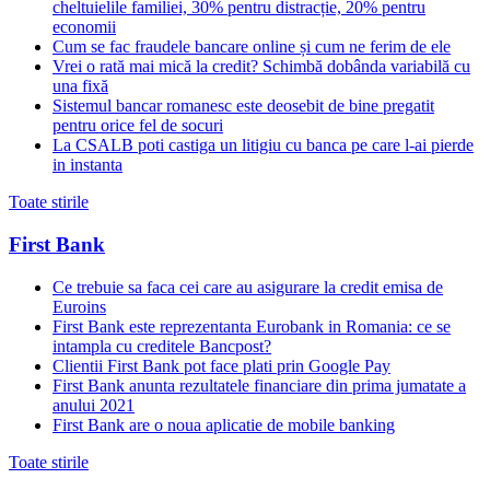
cheltuielile familiei, 30% pentru distracție, 20% pentru
economii
Cum se fac fraudele bancare online și cum ne ferim de ele
Vrei o rată mai mică la credit? Schimbă dobânda variabilă cu
una fixă
Sistemul bancar romanesc este deosebit de bine pregatit
pentru orice fel de socuri
La CSALB poti castiga un litigiu cu banca pe care l-ai pierde
in instanta
Toate stirile
First Bank
Ce trebuie sa faca cei care au asigurare la credit emisa de
Euroins
First Bank este reprezentanta Eurobank in Romania: ce se
intampla cu creditele Bancpost?
Clientii First Bank pot face plati prin Google Pay
First Bank anunta rezultatele financiare din prima jumatate a
anului 2021
First Bank are o noua aplicatie de mobile banking
Toate stirile