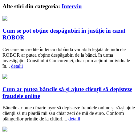
Alte stiri din categoria:
Interviu
Cum se pot obține despăgubiri în justiție în cazul
ROBOR
Cei care au credite în lei cu dobândă variabilă legată de indicele
ROBOR ar putea obține despăgubiri de la bănci, în urma
investigației Consiliului Concurenței, doar prin acțiuni individuale
în...
detalii
Cum ar putea băncile să-și ajute clienții să depisteze
fraudele online
Băncile ar putea foarte ușor să depisteze fraudele online și să-și ajute
clienții să nu piardă mii sau chiar zeci de mii de euro. Conform
plângerilor primite de la cititori,...
detalii