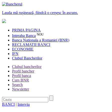
Lauda mă rușinează, fiindcă o cerșesc în ascuns.
PRIMA PAGINA
NOU
Intreaba Banca
Banca Nationala a Romaniei (BNR)
RECLAMATII BANCI
ECONOMIE
IFN
Clubul Bancherilor
Clubul bancherilor
Profil bancher
Profil banca
Curs BNR
Search
Newsletter
BANCI
|
Interviu