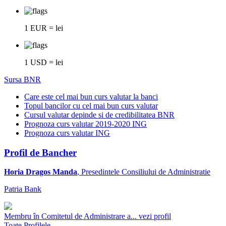
1 EUR = lei
1 USD = lei
Sursa BNR
Care este cel mai bun curs valutar la banci
Topul bancilor cu cel mai bun curs valutar
Cursul valutar depinde si de credibilitatea BNR
Prognoza curs valutar 2019-2020 ING
Prognoza curs valutar ING
Profil de Bancher
Horia Dragos Manda
, Presedintele Consiliului de Administratie
Patria Bank
Membru în Comitetul de Administrare a...
vezi profil
Toate Profilele