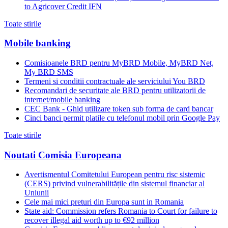
to Agricover Credit IFN
Toate stirile
Mobile banking
Comisioanele BRD pentru MyBRD Mobile, MyBRD Net,
My BRD SMS
Termeni si conditii contractuale ale serviciului You BRD
Recomandari de securitate ale BRD pentru utilizatorii de
internet/mobile banking
CEC Bank - Ghid utilizare token sub forma de card bancar
Cinci banci permit platile cu telefonul mobil prin Google Pay
Toate stirile
Noutati Comisia Europeana
Avertismentul Comitetului European pentru risc sistemic
(CERS) privind vulnerabilitățile din sistemul financiar al
Uniunii
Cele mai mici preturi din Europa sunt in Romania
State aid: Commission refers Romania to Court for failure to
recover illegal aid worth up to €92 million