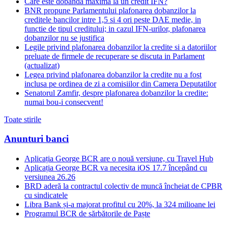
Care este dobanda maxima la un credit IFN?
BNR propune Parlamentului plafonarea dobanzilor la
creditele bancilor intre 1,5 si 4 ori peste DAE medie, in
functie de tipul creditului; in cazul IFN-urilor, plafonarea
dobanzilor nu se justifica
Legile privind plafonarea dobanzilor la credite si a datoriilor
preluate de firmele de recuperare se discuta in Parlament
(actualizat)
Legea privind plafonarea dobanzilor la credite nu a fost
inclusa pe ordinea de zi a comisiilor din Camera Deputatilor
Senatorul Zamfir, despre plafonarea dobanzilor la credite:
numai bou-i consecvent!
Toate stirile
Anunturi banci
Aplicația George BCR are o nouă versiune, cu Travel Hub
Aplicația George BCR va necesita iOS 17.7 începând cu
versiunea 26.26
BRD aderă la contractul colectiv de muncă încheiat de CPBR
cu sindicatele
Libra Bank și-a majorat profitul cu 20%, la 324 milioane lei
Programul BCR de sărbătorile de Paște