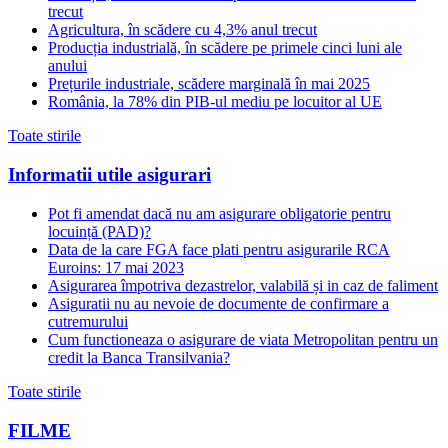
trecut
Agricultura, în scădere cu 4,3% anul trecut
Producția industrială, în scădere pe primele cinci luni ale
anului
Prețurile industriale, scădere marginală în mai 2025
România, la 78% din PIB-ul mediu pe locuitor al UE
Toate stirile
Informatii utile asigurari
Pot fi amendat dacă nu am asigurare obligatorie pentru
locuință (PAD)?
Data de la care FGA face plati pentru asigurarile RCA
Euroins: 17 mai 2023
Asigurarea împotriva dezastrelor, valabilă și in caz de faliment
Asiguratii nu au nevoie de documente de confirmare a
cutremurului
Cum functioneaza o asigurare de viata Metropolitan pentru un
credit la Banca Transilvania?
Toate stirile
FILME