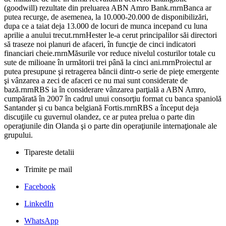
(goodwill) rezultate din preluarea ABN Amro Bank.rnrnBanca ar
putea recurge, de asemenea, la 10.000-20.000 de disponibilizări,
dupa ce a taiat deja 13.000 de locuri de munca incepand cu luna
aprilie a anului trecut.rnrnHester le-a cerut principalilor săi directori
să traseze noi planuri de afaceri, în funcţie de cinci indicatori
financiari cheie.rnrnMăsurile vor reduce nivelul costurilor totale cu
sute de milioane în următorii trei până la cinci ani.rnrnProiectul ar
putea presupune şi retragerea băncii dintr-o serie de pieţe emergente
şi vânzarea a zeci de afaceri ce nu mai sunt considerate de
bază.rnrnRBS ia în considerare vânzarea parţială a ABN Amro,
cumpărată în 2007 în cadrul unui consorţiu format cu banca spaniolă
Santander şi cu banca belgiană Fortis.rnrnRBS a început deja
discuţiile cu guvernul olandez, ce ar putea prelua o parte din
operaţiunile din Olanda şi o parte din operaţiunile internaţionale ale
grupului.
Tipareste detalii
Trimite pe mail
Facebook
LinkedIn
WhatsApp