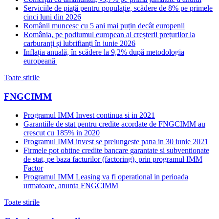
Serviciile de piață pentru populație, scădere de 8% pe primele
cinci luni din 2026
Românii muncesc cu 5 ani mai puțin decât europenii
România, pe podiumul european al creșterii prețurilor la
carburanți și lubrifianți în iunie 2026
Inflația anuală, în scădere la 9,2% după metodologia
europeană
Toate stirile
FNGCIMM
Programul IMM Invest continua si in 2021
Garantiile de stat pentru credite acordate de FNGCIMM au
crescut cu 185% in 2020
Programul IMM invest se prelungeste pana in 30 iunie 2021
Firmele pot obtine credite bancare garantate si subventionate
de stat, pe baza facturilor (factoring), prin programul IMM
Factor
Programul IMM Leasing va fi operational in perioada
urmatoare, anunta FNGCIMM
Toate stirile