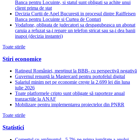
Banca pentru Locuinte, si statul sunt obligati sa achite unui
client prima de stat
Decizia Curtii de Apel Bucuresti in procesul dintre Raiffeisen
Banca pentru Locuinte si Curtea de Conturi
Vodafone, obligata de judecatori sa despagubeasca un abonat
caruia a refuzat sa-i repare un telefon stricat sau sa-i dea banii
inapoi (decizia instantei)
Toate stirile
Stiri economice
Ratingul României, menținut la BBB- cu perspectivă negativă
Guvernul renunță la Mastercard pentru portofelul digital
Salariul minim net pe economie crește la 2.699 lei din luna
iulie 2026
Toate platformele cripto sunt obligate să raporteze anual
tranzacțiile la ANAF
Mobilizare pentru implementarea proiectelor din PNRR
Toate stirile
Statistici
Comerțul cu amănuntul, -5,7% pe prima jumătate a anului