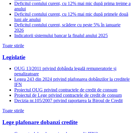
Deficitul contului curent, cu 12% mai mic după prima treime a
anului
Deficitul contului curent, cu 12% mai mic după primele două
luni ale anului
Deficitul contului curent, scădere cu peste 5% în ianuarie
2026
Indicatorii sistemului bancar la finalul anului 2025
Toate stirile
Legislatie
OUG 13/2011 privind dobânda legală remuneratorie și
penalizatoare
Legea 243 din 2024 privind plafonarea dobânzilor la creditele
IFN
Proiectul OUG privind contractele de credit de consum
Proiectul de Lege privind contractele de credit de consum
Decizia nr.105/2007 privind raportarea la Biroul de Credit
Toate stirile
Lege plafonare dobanzi credite