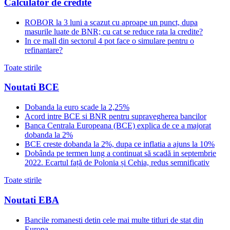
Calculator de credite
ROBOR la 3 luni a scazut cu aproape un punct, dupa
masurile luate de BNR; cu cat se reduce rata la credite?
In ce mall din sectorul 4 pot face o simulare pentru o
refinantare?
Toate stirile
Noutati BCE
Dobanda la euro scade la 2,25%
Acord intre BCE si BNR pentru supravegherea bancilor
Banca Centrala Europeana (BCE) explica de ce a majorat
dobanda la 2%
BCE creste dobanda la 2%, dupa ce inflatia a ajuns la 10%
Dobânda pe termen lung a continuat să scadă in septembrie
2022. Ecartul față de Polonia și Cehia, redus semnificativ
Toate stirile
Noutati EBA
Bancile romanesti detin cele mai multe titluri de stat din
Europa