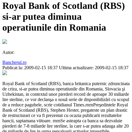
Royal Bank of Scotland (RBS)
si-ar putea diminua
operatiunile din Romania
Autor:
Bancherul.ro
Publicat la: 2009-02-15 18:37
Ultima actualizare: 2009-02-15 18:37
Royal Bank of Scotland (RBS), banca britanica puternic zdruncinata
de criza, si-ar putea diminua operatiunile din Romania, Slovacia şi
Uzbekistan, in contextul unor pierderi record de aproape 30 miliarde
lire sterline, ce vor declanşa o nouă serie de disponibilizări cu scopul
de a reduce pagubele, scrie cotidianul Times.rnrnPreşedintele Royal
Bank of Scotland (RBS), Stephen Hester, pregateste un plan drastic
de restructurari ce va fi prezentat cu ocazia publicarii rezultatelor
bancii, saptamana viitoare. rnrnSe asteapta ca banca sa dezvaluie
pierderi de 7-8 miliarde lire sterline, la care s-ar putea adauga alte 20
de miliarde de lire in urma reevaluarii activelor intangibile