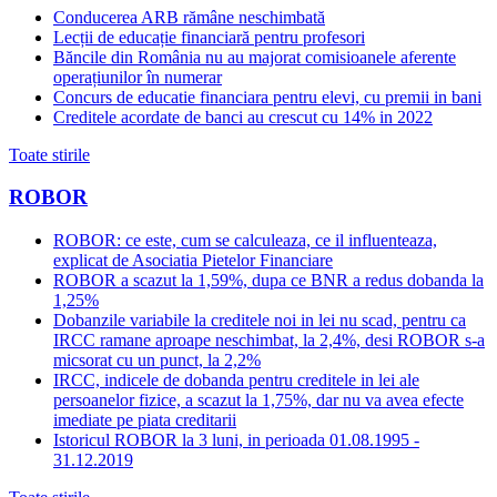
Conducerea ARB rămâne neschimbată
Lecții de educație financiară pentru profesori
Băncile din România nu au majorat comisioanele aferente
operațiunilor în numerar
Concurs de educatie financiara pentru elevi, cu premii in bani
Creditele acordate de banci au crescut cu 14% in 2022
Toate stirile
ROBOR
ROBOR: ce este, cum se calculeaza, ce il influenteaza,
explicat de Asociatia Pietelor Financiare
ROBOR a scazut la 1,59%, dupa ce BNR a redus dobanda la
1,25%
Dobanzile variabile la creditele noi in lei nu scad, pentru ca
IRCC ramane aproape neschimbat, la 2,4%, desi ROBOR s-a
micsorat cu un punct, la 2,2%
IRCC, indicele de dobanda pentru creditele in lei ale
persoanelor fizice, a scazut la 1,75%, dar nu va avea efecte
imediate pe piata creditarii
Istoricul ROBOR la 3 luni, in perioada 01.08.1995 -
31.12.2019