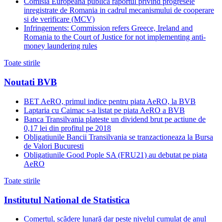
Comisia Europeana publica raportul privind progresele
inregistrate de Romania in cadrul mecanismului de cooperare
si de verificare (MCV)
Infringements: Commission refers Greece, Ireland and
Romania to the Court of Justice for not implementing anti-
money laundering rules
Toate stirile
Noutati BVB
BET AeRO, primul indice pentru piata AeRO, la BVB
Laptaria cu Caimac s-a listat pe piata AeRO a BVB
Banca Transilvania plateste un dividend brut pe actiune de
0,17 lei din profitul pe 2018
Obligatiunile Bancii Transilvania se tranzactioneaza la Bursa
de Valori Bucuresti
Obligatiunile Good Pople SA (FRU21) au debutat pe piata
AeRO
Toate stirile
Institutul National de Statistica
Comerțul, scădere lunară dar peste nivelul cumulat de anul