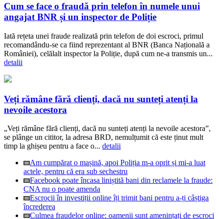
Cum se face o fraudă prin telefon în numele unui
angajat BNR și un inspector de Poliție
Iată rețeta unei fraude realizată prin telefon de doi escroci, primul
recomandându-se ca fiind reprezentant al BNR (Banca Națională a
României), celălalt inspector la Poliție, după cum ne-a transmis un...
detalii
Veți rămâne fără clienți, dacă nu sunteți atenți la
nevoile acestora
„Veți rămâne fără clienți, dacă nu sunteți atenți la nevoile acestora”,
se plânge un cititor, la adresa BRD, nemulțumit că este ținut mult
timp la ghișeu pentru a face o...
detalii
Am cumpărat o mașină, apoi Poliția m-a oprit și mi-a luat
actele, pentru că era sub sechestru
Facebook poate încasa liniștită bani din reclamele la fraude:
CNA nu o poate amenda
Escrocii în investiții online îți trimit bani pentru a-ți câștiga
încrederea
Culmea fraudelor online: oamenii sunt amenințați de escroci