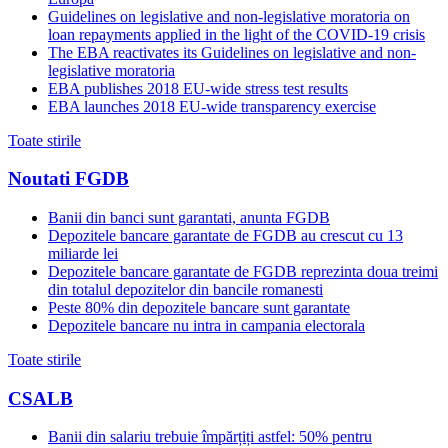
Guidelines on legislative and non-legislative moratoria on
loan repayments applied in the light of the COVID-19 crisis
The EBA reactivates its Guidelines on legislative and non-
legislative moratoria
EBA publishes 2018 EU-wide stress test results
EBA launches 2018 EU-wide transparency exercise
Toate stirile
Noutati FGDB
Banii din banci sunt garantati, anunta FGDB
Depozitele bancare garantate de FGDB au crescut cu 13
miliarde lei
Depozitele bancare garantate de FGDB reprezinta doua treimi
din totalul depozitelor din bancile romanesti
Peste 80% din depozitele bancare sunt garantate
Depozitele bancare nu intra in campania electorala
Toate stirile
CSALB
Banii din salariu trebuie împărțiți astfel: 50% pentru