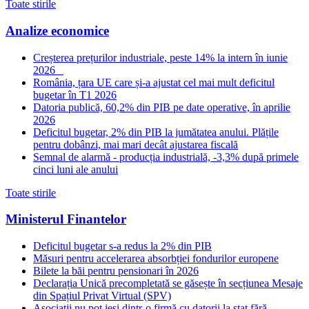
Toate stirile
Analize economice
Creșterea prețurilor industriale, peste 14% la intern în iunie
2026
România, țara UE care și-a ajustat cel mai mult deficitul
bugetar în T1 2026
Datoria publică, 60,2% din PIB pe date operative, în aprilie
2026
Deficitul bugetar, 2% din PIB la jumătatea anului. Plățile
pentru dobânzi, mai mari decât ajustarea fiscală
Semnal de alarmă - producția industrială, -3,3% după primele
cinci luni ale anului
Toate stirile
Ministerul Finantelor
Deficitul bugetar s-a redus la 2% din PIB
Măsuri pentru accelerarea absorbției fondurilor europene
Bilete la băi pentru pensionari în 2026
Declarația Unică precompletată se găsește în secțiunea Mesaje
din Spațiul Privat Virtual (SPV)
Asociații nu pot ieși dintr-o firmă cu datorii la stat fără