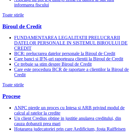
informarea fiscului
Toate stirile
Biroul de Credit
FUNDAMENTAREA LEGALITATII PRELUCRARII
DATELOR PERSONALE IN SISTEMUL BIROULUI DE
CREDIT
BCR: prelucrarea datelor personale la Biroul de Credit
Care banci si IFN-uri raporteaza clientii la Biroul de Credit
Ce trebuie sa stim despre Biroul de Credit
Care este procedura BCR de raportare a clientilor la Biroul de
Credit
Toate stirile
Procese
ANPC pierde un proces cu Intesa si ARB privind modul de
calcul al ratelor la credite
Un client Credius obtine in justitie anularea creditului, din
cauza dobanzii prea mari
Hotararea judecatoriei prin care Aedificium, fosta Raiffeisen