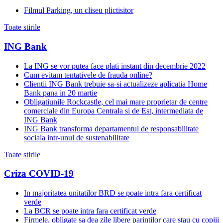
Filmul Parking, un cliseu plictisitor
Toate stirile
ING Bank
La ING se vor putea face plati instant din decembrie 2022
Cum evitam tentativele de frauda online?
Clientii ING Bank trebuie sa-si actualizeze aplicatia Home
Bank pana in 20 martie
Obligatiunile Rockcastle, cel mai mare proprietar de centre
comerciale din Europa Centrala si de Est, intermediata de
ING Bank
ING Bank transforma departamentul de responsabilitate
sociala intr-unul de sustenabilitate
Toate stirile
Criza COVID-19
In majoritatea unitatilor BRD se poate intra fara certificat
verde
La BCR se poate intra fara certificat verde
Firmele, obligate sa dea zile libere parintilor care stau cu copiii