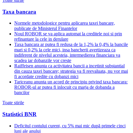
Toate stirile
Taxa bancara
Normele metodologice pentru aplicarea taxei bancare,
publicate de Ministerul Finantelor
Noul ROBOR se va aplica automat la creditele noi si prin
refinantare la cele in derulare
Taxa bancara ar putea fi redusa de la 1,2% la 0,4% la bancile
mari si 0,2% la cele mici, insa bancherii avertizeaza ca
indiferent de nivelul acesteia, intermedierea financiara va
scadea iar dobanzile vor creste
Raiffeisen anunta ca activitatea bancii a incetinit substantial
din cauza taxei bancare; strategia va fi reevaluata, nu vor mai
fi acordate credite cu dobanzi mici
Tariceanu anunta un acord de principiu privind taxa bancara:
ROBOR-ul ar putea fi inlocuit cu marja de dobanda a
bancilor
Toate stirile
Statistici BNR
Deficitul contului curent, cu 5% mai mic după primele cinci
luni ale anului