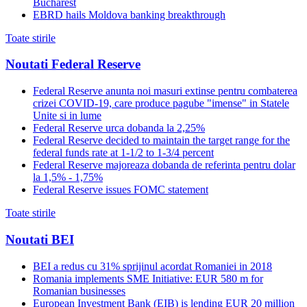
Bucharest
EBRD hails Moldova banking breakthrough
Toate stirile
Noutati Federal Reserve
Federal Reserve anunta noi masuri extinse pentru combaterea
crizei COVID-19, care produce pagube "imense" in Statele
Unite si in lume
Federal Reserve urca dobanda la 2,25%
Federal Reserve decided to maintain the target range for the
federal funds rate at 1-1/2 to 1-3/4 percent
Federal Reserve majoreaza dobanda de referinta pentru dolar
la 1,5% - 1,75%
Federal Reserve issues FOMC statement
Toate stirile
Noutati BEI
BEI a redus cu 31% sprijinul acordat Romaniei in 2018
Romania implements SME Initiative: EUR 580 m for
Romanian businesses
European Investment Bank (EIB) is lending EUR 20 million