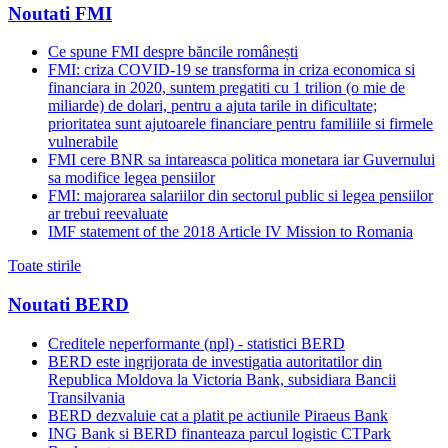
Noutati FMI
Ce spune FMI despre băncile românești
FMI: criza COVID-19 se transforma in criza economica si
financiara in 2020, suntem pregatiti cu 1 trilion (o mie de
miliarde) de dolari, pentru a ajuta tarile in dificultate;
prioritatea sunt ajutoarele financiare pentru familiile si firmele
vulnerabile
FMI cere BNR sa intareasca politica monetara iar Guvernului
sa modifice legea pensiilor
FMI: majorarea salariilor din sectorul public si legea pensiilor
ar trebui reevaluate
IMF statement of the 2018 Article IV Mission to Romania
Toate stirile
Noutati BERD
Creditele neperformante (npl) - statistici BERD
BERD este ingrijorata de investigatia autoritatilor din
Republica Moldova la Victoria Bank, subsidiara Bancii
Transilvania
BERD dezvaluie cat a platit pe actiunile Piraeus Bank
ING Bank si BERD finanteaza parcul logistic CTPark