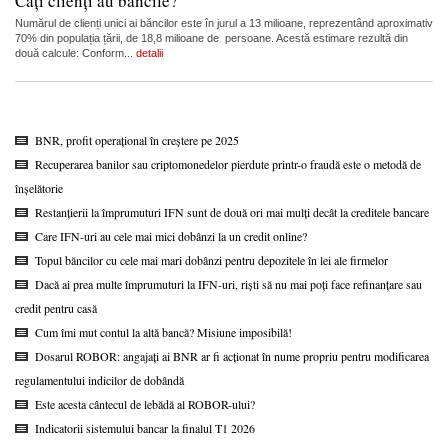
Câți clienți au băncile?
Numărul de clienți unici ai băncilor este în jurul a 13 milioane, reprezentând aproximativ
70% din populația țării, de 18,8 milioane de persoane. Acestă estimare rezultă din
două calcule: Conform...
detalii
BNR, profit operațional în creștere pe 2025
Recuperarea banilor sau criptomonedelor pierdute printr-o fraudă este o metodă de
înșelătorie
Restanțierii la împrumuturi IFN sunt de două ori mai mulți decât la creditele bancare
Care IFN-uri au cele mai mici dobânzi la un credit online?
Topul băncilor cu cele mai mari dobânzi pentru depozitele în lei ale firmelor
Dacă ai prea multe împrumuturi la IFN-uri, riști să nu mai poți face refinanțare sau
credit pentru casă
Cum îmi mut contul la altă bancă? Misiune imposibilă!
Dosarul ROBOR: angajați ai BNR ar fi acționat în nume propriu pentru modificarea
regulamentului indicilor de dobândă
Este acesta cântecul de lebădă al ROBOR-ului?
Indicatorii sistemului bancar la finalul T1 2026