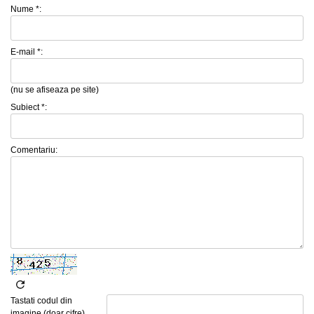
Nume *:
E-mail *:
(nu se afiseaza pe site)
Subiect *:
Comentariu:
Tastati codul din
imagine (doar cifre)