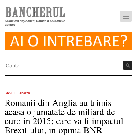
Lauda mă rușinează, fiindcă o cerșesc în
ascuns.
|
BANCI
Analiza
Romanii din Anglia au trimis
acasa o jumatate de miliard de
euro in 2015; care va fi impactul
Brexit-ului, in opinia BNR