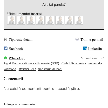
Ai uitat parola?
Ultimii membri inscrisi
Tipareste detalii
Trimite pe mail
Facebook
LinkedIn
WhatsApp
Vizualizari:
133
Taguri:
Banca Nationala a Romaniei (BNR)
Clubul Bancherilor
reclamatie
Vodafone
statistici BNR
transferuri de bani
Comentarii
Nu există comentarii pentru această știre.
Adauga un comentariu