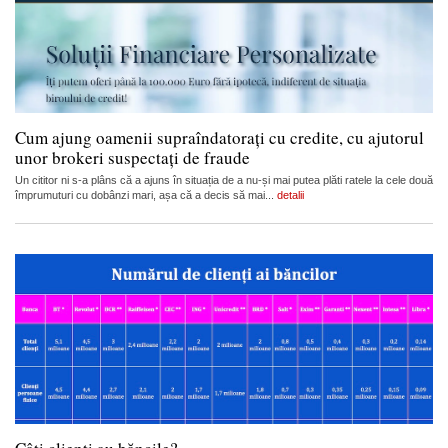
Cum ajung oamenii supraîndatorați cu credite, cu ajutorul
unor brokeri suspectați de fraude
Un cititor ni s-a plâns că a ajuns în situația de a nu-și mai putea plăti ratele la cele două
împrumuturi cu dobânzi mari, așa că a decis să mai...
detalii