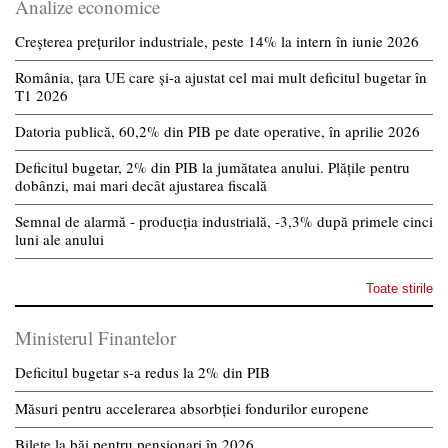
Analize economice
Creșterea prețurilor industriale, peste 14% la intern în iunie 2026
România, țara UE care și-a ajustat cel mai mult deficitul bugetar în
T1 2026
Datoria publică, 60,2% din PIB pe date operative, în aprilie 2026
Deficitul bugetar, 2% din PIB la jumătatea anului. Plățile pentru
dobânzi, mai mari decât ajustarea fiscală
Semnal de alarmă - producția industrială, -3,3% după primele cinci
luni ale anului
Toate stirile
Ministerul Finantelor
Deficitul bugetar s-a redus la 2% din PIB
Măsuri pentru accelerarea absorbției fondurilor europene
Bilete la băi pentru pensionari în 2026