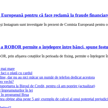
 Europeană pentru că face reclamă la fraude financiar
i Instagram sunt investigate în prezent de Comisia Europeană pentru o p
e a ROBOR permite o înțelegere între bănci, spune fostu
, prin afișarea cotațiilor în perioada de fixing, permite o înțelegere în
i mai mare
 faci o plată cu cardul
ine, dar nu au nici măcar un număr de telefon dedicat acestora
ro vechi?
raportarea la Biroul de Credit, pentru că am poprire (actualizat)
împrumuturilor în lei
" în programul Brua
a obține abia peste 5 ani; exemplu de calcul al unui potențial prejudic
letinul?