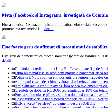
Meta (Facebook și Instagram), investigată de Comisia
Firma americană Meta, administratorul platformelor sociale Facebook ș
promovarea reclamelor la...
detalii
Este foarte greu de afirmat că mecanismul de stabilir
Este greu de demonstrat că mecanismul transparent de stabilire a ROBOR
detalii
Dobânda la creditul din reclama Raiffeisen poate fi și de 5 or
Libra nu te mai lasă să scoți bani gratuit la bancomat, dacă nu
Poliția și DNSC spun că e importantă prevenirea fraudelor onl
Au dreptul casele de schimb valutar să-mi refuze bancnote eu
Am plătit rata la credit în avans, însă banca m-a amenințat cu 
Creditele cu dobânzi ROBOR reprezintă doar 18% din totalul 
Prostia și domnia se plătesc, spune o doamnă care a "investit
Despăgubirile de la bănci pentru creditele cu ROBOR s-ar pute
BCR a vorbit "pe șleau" cu oamenii despre ROBOR
Poate face cineva un credit online pe numele meu, doar cu bu