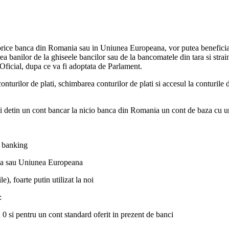
 orice banca din Romania sau in Uniunea Europeana, vor putea beneficia 
ea banilor de la ghiseele bancilor sau de la bancomatele din tara si stra
 Oficial, dupa ce va fi adoptata de Parlament.
urilor de plati, schimbarea conturilor de plati si accesul la conturile de
ai detin un cont bancar la nicio banca din Romania un cont de baza cu ur
e banking
nia sau Uniunea Europeana
e), foarte putin utilizat la noi
:
 0 si pentru un cont standard oferit in prezent de banci