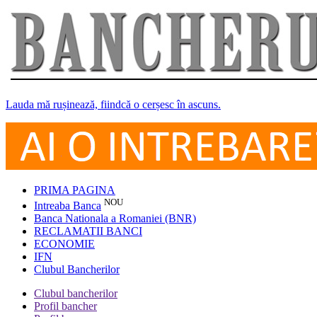
Lauda mă rușinează, fiindcă o cerșesc în ascuns.
PRIMA PAGINA
NOU
Intreaba Banca
Banca Nationala a Romaniei (BNR)
RECLAMATII BANCI
ECONOMIE
IFN
Clubul Bancherilor
Clubul bancherilor
Profil bancher