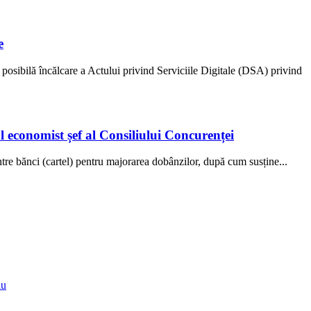
e
osibilă încălcare a Actului privind Serviciile Digitale (DSA) privind
l economist șef al Consiliului Concurenței
tre bănci (cartel) pentru majorarea dobânzilor, după cum susține...
iu