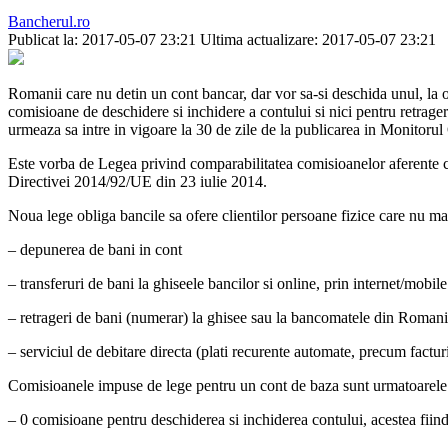
Bancherul.ro
Publicat la: 2017-05-07 23:21
Ultima actualizare: 2017-05-07 23:21
Romanii care nu detin un cont bancar, dar vor sa-si deschida unul, la
comisioane de deschidere si inchidere a contului si nici pentru retrager
urmeaza sa intre in vigoare la 30 de zile de la publicarea in Monitorul
Este vorba de Legea privind comparabilitatea comisioanelor aferente cont
Directivei 2014/92/UE din 23 iulie 2014.
Noua lege obliga bancile sa ofere clientilor persoane fizice care nu m
– depunerea de bani in cont
– transferuri de bani la ghiseele bancilor si online, prin internet/mobil
– retrageri de bani (numerar) la ghisee sau la bancomatele din Roma
– serviciul de debitare directa (plati recurente automate, precum facturil
Comisioanele impuse de lege pentru un cont de baza sunt urmatoarele
– 0 comisioane pentru deschiderea si inchiderea contului, acestea fiind