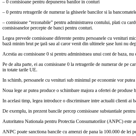
– 0 comisioane pentru depunerea banilor in conturi
– 0 pentru retragerile de numerar la ghiseele bancilor si la bancoma
– comisioane “rezonabile” pentru administrarea contului, plati cu card
comisioanelor percepte de banci pentru conturi.
Legea prevede comisioane diferente pentru persoanele cu venituri mici,
bază minim brut pe ţară sau al caror venit din ultimele șase luni nu dep
Acestia au comisioane 0 si pentru administraea unui cont de baza, nu d
Pe de alta parte, ei au comisioane 0 la retragerile de numerar de pe ca
in totate tarile UE.
In schimb, persoanele cu venituri sub minimul pe economie vor putea face
Noua lege ar putea produce o schimbare majora a ofertei de produse ban
In acelasi timp, legea introduce o discriminare intre actualii clienti ai 
De exemplu, in prezent bancile percep comisioane substantiale pentru ret
Autoritatea Nationala pentru Protectia Consumatorilor (ANPC) este autori
ANPC poate sanctiona bancile cu amenzi de pana la 100.000 de lei pent