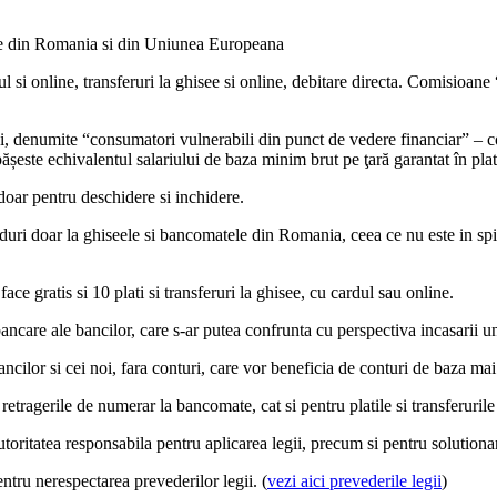
tele din Romania si din Uniunea Europeana
ul si online, transferuri la ghisee si online, debitare directa. Comisio
 denumite “consumatori vulnerabili din punct de vedere financiar” – con
ășeste echivalentul salariului de baza minim brut pe ţară garantat în pla
oar pentru deschidere si inchidere.
rduri doar la ghiseele si bancomatele din Romania, ceea ce nu este in spi
 gratis si 10 plati si transferuri la ghisee, cu cardul sau online.
care ale bancilor, care s-ar putea confrunta cu perspectiva incasarii un
bancilor si cei noi, fara conturi, care vor beneficia de conturi de baza mai 
ragerile de numerar la bancomate, cat si pentru platile si transferurile l
tatea responsabila pentru aplicarea legii, precum si pentru solutionarea l
ru nerespectarea prevederilor legii. (
vezi aici prevederile legii
)