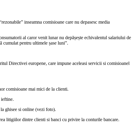
ane “rezonabile” inseamna comisioane care nu depasesc media
sumatorii al caror venit lunar nu depășește echivalentul salariului de
tă cumulat pentru ultimele șase luni”.
ritul Directivei europene, care impune aceleasi servicii si comisioanel
or comisioane mai mici de la clienti.
ieftine.
a ghisee si online (vezi foto).
itigiilor dintre clienti si banci cu privire la conturile bancare.