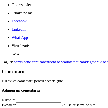
Tipareste detalii
Trimite pe mail
Facebook
LinkedIn
WhatsApp
Vizualizari:
5494
Taguri:
comisioane cont bancar
cont bancar
internet banking
mobile ba
Comentarii
Nu există comentarii pentru această știre.
Adauga un comentariu
Nume *:
E-mail *:
(nu se afiseaza pe site)