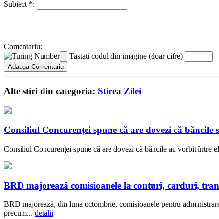
Subiect *:
Comentariu:
Tastati codul din imagine (doar cifre)
Alte stiri din categoria:
Stirea Zilei
Consiliul Concurenței spune că are dovezi că băncil
Consiliul Concurenței spune că are dovezi că băncile au vorbit între el
BRD majorează comisioanele la conturi, carduri, transf
BRD majorează, din luna octombrie, comisioanele pentru administrarea c
precum...
detalii