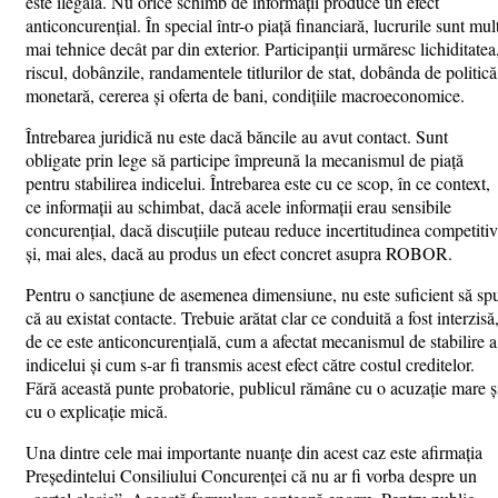
este ilegală. Nu orice schimb de informații produce un efect
anticoncurențial. În special într-o piață financiară, lucrurile sunt mul
mai tehnice decât par din exterior. Participanții urmăresc lichiditatea
riscul, dobânzile, randamentele titlurilor de stat, dobânda de politică
monetară, cererea și oferta de bani, condițiile macroeconomice.
Întrebarea juridică nu este dacă băncile au avut contact. Sunt
obligate prin lege să participe împreună la mecanismul de piață
pentru stabilirea indicelui. Întrebarea este cu ce scop, în ce context,
ce informații au schimbat, dacă acele informații erau sensibile
concurențial, dacă discuțiile puteau reduce incertitudinea competiti
și, mai ales, dacă au produs un efect concret asupra ROBOR.
Pentru o sancțiune de asemenea dimensiune, nu este suficient să sp
că au existat contacte. Trebuie arătat clar ce conduită a fost interzisă
de ce este anticoncurențială, cum a afectat mecanismul de stabilire a
indicelui și cum s-ar fi transmis acest efect către costul creditelor.
Fără această punte probatorie, publicul rămâne cu o acuzație mare ș
cu o explicație mică.
Una dintre cele mai importante nuanțe din acest caz este afirmația
Președintelui Consiliului Concurenței că nu ar fi vorba despre un