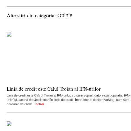
Alte stiri din categoria:
Opinie
Linia de credit este Calul Troian al IFN-urilor
Linia de credit este Calcul Troian al IFN-urilor, cu care supraîndatorează populația. IFN-
urile își ascund dobânzile mari în liniile de credit, împrumuturi de tip revolving, cum sunt
cardurile de credit...
detalii