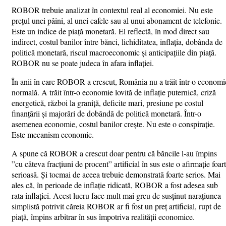
ROBOR trebuie analizat în contextul real al economiei. Nu este
prețul unei pâini, al unei cafele sau al unui abonament de telefonie.
Este un indice de piață monetară. El reflectă, în mod direct sau
indirect, costul banilor între bănci, lichiditatea, inflația, dobânda de
politică monetară, riscul macroeconomic și anticipațiile din piață.
ROBOR nu se poate judeca în afara inflației.
În anii în care ROBOR a crescut, România nu a trăit într-o economi
normală. A trăit într-o economie lovită de inflație puternică, criză
energetică, război la graniță, deficite mari, presiune pe costul
finanțării și majorări de dobândă de politică monetară. Într-o
asemenea economie, costul banilor crește. Nu este o conspirație.
Este mecanism economic.
A spune că ROBOR a crescut doar pentru că băncile l-au împins
”cu câteva fracțiuni de procent” artificial în sus este o afirmație foar
serioasă. Și tocmai de aceea trebuie demonstrată foarte serios. Mai
ales că, în perioade de inflație ridicată, ROBOR a fost adesea sub
rata inflației. Acest lucru face mult mai greu de susținut narațiunea
simplistă potrivit căreia ROBOR ar fi fost un preț artificial, rupt de
piață, împins arbitrar în sus împotriva realității economice.