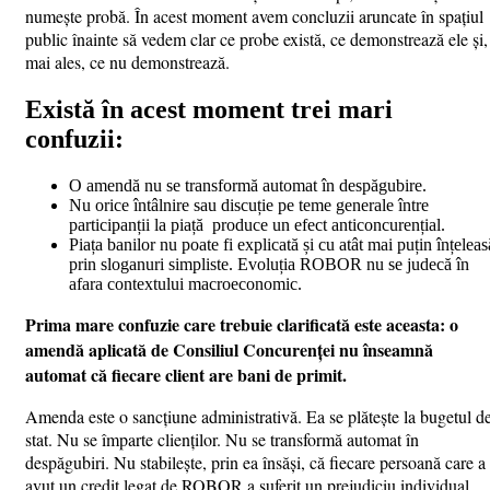
numește probă. În acest moment avem concluzii aruncate în spațiul
public înainte să vedem clar ce probe există, ce demonstrează ele și,
mai ales, ce nu demonstrează.
Există în acest moment trei mari
confuzii:
O amendă nu se transformă automat în despăgubire.
Nu orice întâlnire sau discuție pe teme generale între
participanții la piață produce un efect anticoncurențial.
Piața banilor nu poate fi explicată și cu atât mai puțin înțeleas
prin sloganuri simpliste. Evoluția ROBOR nu se judecă în
afara contextului macroeconomic.
Prima mare confuzie care trebuie clarificată este aceasta: o
amendă aplicată de Consiliul Concurenței nu înseamnă
automat că fiecare client are bani de primit.
Amenda este o sancțiune administrativă. Ea se plătește la bugetul d
stat. Nu se împarte clienților. Nu se transformă automat în
despăgubiri. Nu stabilește, prin ea însăși, că fiecare persoană care a
avut un credit legat de ROBOR a suferit un prejudiciu individual.