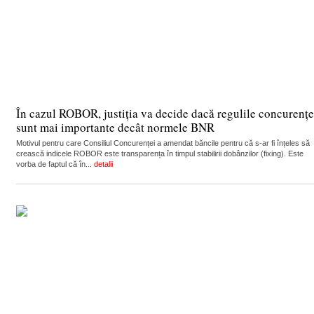
În cazul ROBOR, justiția va decide dacă regulile concurențe
sunt mai importante decât normele BNR
Motivul pentru care Consiliul Concurenței a amendat băncile pentru că s-ar fi înțeles să
crească indicele ROBOR este transparența în timpul stabilirii dobânzilor (fixing). Este
vorba de faptul că în...
detalii