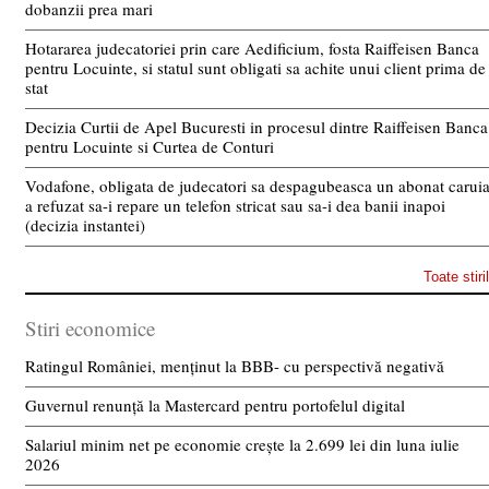
dobanzii prea mari
Hotararea judecatoriei prin care Aedificium, fosta Raiffeisen Banca
pentru Locuinte, si statul sunt obligati sa achite unui client prima de
stat
Decizia Curtii de Apel Bucuresti in procesul dintre Raiffeisen Banca
pentru Locuinte si Curtea de Conturi
Vodafone, obligata de judecatori sa despagubeasca un abonat carui
a refuzat sa-i repare un telefon stricat sau sa-i dea banii inapoi
(decizia instantei)
Toate stiri
Stiri economice
Ratingul României, menținut la BBB- cu perspectivă negativă
Guvernul renunță la Mastercard pentru portofelul digital
Salariul minim net pe economie crește la 2.699 lei din luna iulie
2026