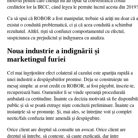
motivul pentru care clienții nu au optat să convertească costul
creditelor lor la IRCC, când legea le permite lucrul acesta din 2019
Ca să spui că ROBOR a fost manipulat, trebuie să arăți nu doar că 
existat o conduită problematică, ci și că acea conduită a schimbat
rezultatul. Altfel, riști să confunzi comportamentul cu efectul,
suspiciunea cu prejudiciul și indignarea cu analiza.
Noua industrie a indignării și
marketingul furiei
Cel mai îngrijorător efect colateral al cazului este apariția rapidă a
unei industrii a despăgubirilor promise. Deja se construiește un
mesaj simplu: ai avut credit cu ROBOR, ai fost păgubit, înscrie-te,
recuperează bani. Oamenilor li se vinde speranță procedurală
ambalată ca certitudine. Înainte ca decizia motivată să fie disponibil
public și să se poată extrage niște concluzii preliminare. Înainte ca
instanțele să se pronunțe. Și, mai ales, se întreține voit și complet
neetic/fals confuzia între amendă și despăgubire.
Orice client are dreptul să consulte un avocat. Orice client are
dreptul să întrebe, să conteste, să caute explicații, dar între