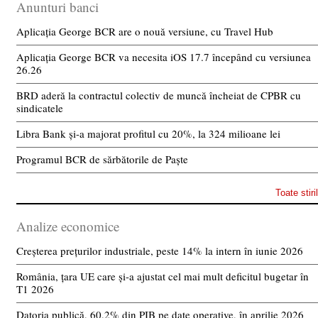
Anunturi banci
Aplicația George BCR are o nouă versiune, cu Travel Hub
Aplicația George BCR va necesita iOS 17.7 începând cu versiunea
26.26
BRD aderă la contractul colectiv de muncă încheiat de CPBR cu
sindicatele
Libra Bank și-a majorat profitul cu 20%, la 324 milioane lei
Programul BCR de sărbătorile de Paște
Toate stiri
Analize economice
Creșterea prețurilor industriale, peste 14% la intern în iunie 2026
România, țara UE care și-a ajustat cel mai mult deficitul bugetar în
T1 2026
Datoria publică, 60,2% din PIB pe date operative, în aprilie 2026