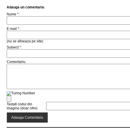
Adauga un comentariu
Nume *:
E-mail *:
(nu se afiseaza pe site)
Subiect *:
Comentariu:
Tastati codul din
imagine (doar cifre)