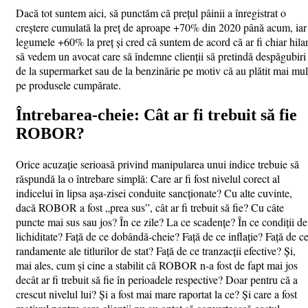
Dacă tot suntem aici, să punctăm că prețul pâinii a înregistrat o
creștere cumulată la preț de aproape +70% din 2020 până acum, iar
legumele +60% la preț și cred că suntem de acord că ar fi chiar hila
să vedem un avocat care să îndemne clienții să pretindă despăgubiri
de la supermarket sau de la benzinărie pe motiv că au plătit mai mul
pe produsele cumpărate.
Întrebarea-cheie: Cât ar fi trebuit să fie
ROBOR?
Orice acuzație serioasă privind manipularea unui indice trebuie să
răspundă la o întrebare simplă: Care ar fi fost nivelul corect al
indicelui în lipsa așa-zisei conduite sancționate? Cu alte cuvinte,
dacă ROBOR a fost „prea sus”, cât ar fi trebuit să fie? Cu câte
puncte mai sus sau jos? În ce zile? La ce scadențe? În ce condiții de
lichiditate? Față de ce dobândă-cheie? Față de ce inflație? Față de c
randamente ale titlurilor de stat? Față de ce tranzacții efective? Și,
mai ales, cum și cine a stabilit că ROBOR n-a fost de fapt mai jos
decât ar fi trebuit să fie în perioadele respective? Doar pentru că a
crescut nivelul lui? Și a fost mai mare raportat la ce? Și care a fost