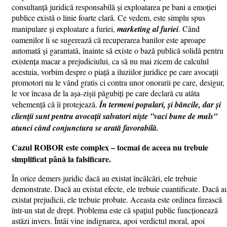
consultanță juridică responsabilă și exploatarea pe bani a emoției
publice există o linie foarte clară. Ce vedem, este simplu spus
manipulare și exploatare a furiei,
marketing al furiei
. Când
oamenilor li se sugerează că recuperarea banilor este aproape
automată și garantată, înainte să existe o bază publică solidă pentru
existența macar a prejudiciului, ca să nu mai zicem de calculul
acestuia, vorbim despre o piață a iluziilor juridice pe care avocații
promotori nu le vând gratis ci contra unor onorarii pe care, desigur,
le vor încasa de la așa-zișii păgubiți pe care declară cu atâta
vehemență că îi protejează.
În termeni populari, și băncile, dar și
clienții sunt pentru avocații salvatori niște ”vaci bune de muls”
atunci când conjunctura se arată favorabilă.
Cazul ROBOR este complex – tocmai de aceea nu trebuie
simplificat până la falsificare.
În orice demers juridic dacă au existat încălcări, ele trebuie
demonstrate. Dacă au existat efecte, ele trebuie cuantificate. Dacă a
existat prejudicii, ele trebuie probate. Aceasta este ordinea firească
într-un stat de drept. Problema este că spațiul public funcționează
astăzi invers. Întâi vine indignarea, apoi verdictul moral, apoi