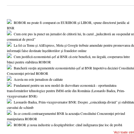
ROBOR nu poate fi comparat cu EURIBOR și LIBOR, spune directorul juridic al
BNR
Cum este pus la punct un jurnalist de cititorii lui, în cazul „judecătorii au suspendat u
comunicat de presă”
La fel ca Temu și AliExpress, Meta și Google trebuie amendate pentru promovarea d
informații false destinate înșelătoriilor și fraudelor online
Cum justifică economistul-șef al BNR că este benefică, nu ilegală, cooperarea între
bănci pentru stabilirea ROBOR
Bancherii susțin argumentele economistului-șef al BNR împotriva deciziei Consiliulu
Concurenței privind ROBOR
Acesta nu este jurnalism de calitate
Fundament pentru un nou model de dezvoltare economică - oportunitatea
transformărilor tehnologice pentru IMM-urile din România (Leonardo Badea, Prim-
viceguvernator BNR)
Leonardo Badea, Prim-viceguvernator BNR: Despre „coincidența divină” și stabilitat
cursului de schimb
În ce constă contraargumentul BNR la acuzația Consiliului Concurenței privind
manipularea ROBOR
ROBOR și noua industrie a despăgubirilor: când indignarea ține loc de probă
Vezi toate stiri