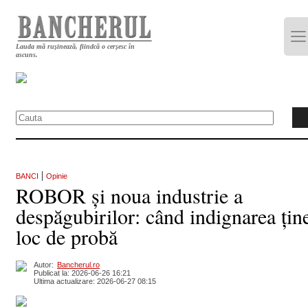
Lauda mă rușinează, fiindcă o cerșesc în
ascuns.
|
BANCI
Opinie
ROBOR și noua industrie a
despăgubirilor: când indignarea țin
loc de probă
Autor:
Bancherul.ro
Publicat la: 2026-06-26 16:21
Ultima actualizare: 2026-06-27 08:15