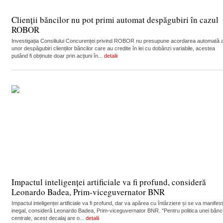
Clienții băncilor nu pot primi automat despăgubiri în cazul
ROBOR
Investigația Consiliului Concurenței privind ROBOR nu presupune acordarea automată 
unor despăgubiri clienților băncilor care au credite în lei cu dobânzi variabile, acestea
putând fi obținute doar prin acțiuni în...
detalii
Impactul inteligenței artificiale va fi profund, consideră
Leonardo Badea, Prim-viceguvernator BNR
Impactul inteligenței artificiale va fi profund, dar va apărea cu întârziere și se va manifes
inegal, consideră Leonardo Badea, Prim-viceguvernator BNR. "Pentru politica unei bănc
centrale, acest decalaj are o...
detalii