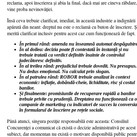
reclama, apoi înscrierea și abia la final, dacă mai are cineva răbdare
vine proba nevinovăției.
Însă ceva trebuie clarificat, imediat, în această industrie a indignării
apărută din neant: dreptul nu este o reclamă cu buton de înscriere. Ș
merită clarificat inclusiv pentru acest caz cum funcționează de fapt.
În primul rând: amenda nu înseamnă automat despăgubire
În al doilea: decizia poate fi contestată în instanță și nu
trebuie tratată ca verdict definitiv înainte de controlul
judecătoresc definitiv.
În al treilea rând: prejudiciul trebuie dovedit. Nu presupus.
Nu dedus emoțional. Nu calculat prin slogan.
În al patrulea rând: ROBOR trebuie analizat în context
economic: inflație, dobândă-cheie, lichiditate, risc și costul
banilor.
Și finalmente: promisiunile de recuperare rapidă a banilor
trebuie privite cu prudență. Dreptatea nu funcționează ca o
campanie de marketing cu indicatori de succes la conversia
în formularul de înscriere pe rețele sociale.
Până atunci, singura poziție responsabilă este aceasta: Consiliul
Concurenței a comunicat că există o decizie administrativă pe acest
subiect, dar momentan nu există o motivare disponibilă public pent