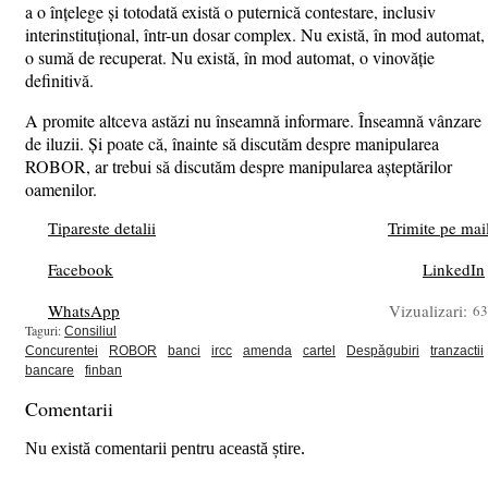
a o înțelege și totodată există o puternică contestare, inclusiv
interinstituțional, într-un dosar complex. Nu există, în mod automat,
o sumă de recuperat. Nu există, în mod automat, o vinovăție
definitivă.
A promite altceva astăzi nu înseamnă informare. Înseamnă vânzare
de iluzii. Și poate că, înainte să discutăm despre manipularea
ROBOR, ar trebui să discutăm despre manipularea așteptărilor
oamenilor.
Tipareste detalii
Trimite pe mai
Facebook
LinkedIn
WhatsApp
Vizualizari:
63
Taguri:
Consiliul
Concurentei
ROBOR
banci
ircc
amenda
cartel
Despăgubiri
tranzactii
bancare
finban
Comentarii
Nu există comentarii pentru această știre.