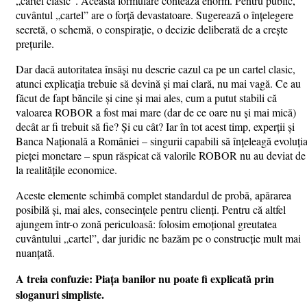
„cartel clasic”. Această formulare contează enorm. Pentru public,
cuvântul „cartel” are o forță devastatoare. Sugerează o înțelegere
secretă, o schemă, o conspirație, o decizie deliberată de a crește
prețurile.
Dar dacă autoritatea însăși nu descrie cazul ca pe un cartel clasic,
atunci explicația trebuie să devină și mai clară, nu mai vagă. Ce au
făcut de fapt băncile și cine și mai ales, cum a putut stabili că
valoarea ROBOR a fost mai mare (dar de ce oare nu și mai mică)
decât ar fi trebuit să fie? Și cu cât? Iar în tot acest timp, experții și
Banca Națională a României – singurii capabili să înțeleagă evoluți
pieței monetare – spun răspicat că valorile ROBOR nu au deviat de
la realitățile economice.
Aceste elemente schimbă complet standardul de probă, apărarea
posibilă și, mai ales, consecințele pentru clienți. Pentru că altfel
ajungem într-o zonă periculoasă: folosim emoțional greutatea
cuvântului „cartel”, dar juridic ne bazăm pe o construcție mult mai
nuanțată.
A treia confuzie: Piața banilor nu poate fi explicată prin
sloganuri simpliste.