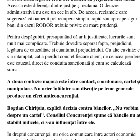
Aceasta este diferența dintre justiție și reclamă. O decizie
administrativă nu este un cec în alb. De aceea, reclamele care
sugerează că oamenii pot recupera simplu, rapid sau aproape sigur
bani din cazul ROBOR trebuie privite cu mare prudență.
Pentru despăgubiri, presupunând că ar fi justificate, lucrurile sunt
mult mai complicate. Trebuie dovedite separat fapta, prejudiciul,
legătura de cauzalitate și cuantumul prejudiciului. Cu alte cuvinte: c
s-a întâmplat, cât a pierdut concret fiecare client, de ce acea pierder
este cauzată direct de conduita sancționată și cum se calculează
suma.
A doua confuzie majoră este între contact, coordonare, cartel ș
manipulare. Nu orice întâlnire sau discuție pe teme generale
produce un efect anticoncurențial.
Bogdan Chirițoiu, explică decizia contra băncilor. „Nu vorbim
despre un cartel”. Consiliul Concurenței spune că băncile nu a
stabilit indicele, ci s-au influențat între ele.
În dreptul concurenței, nu orice comunicare între actori economici