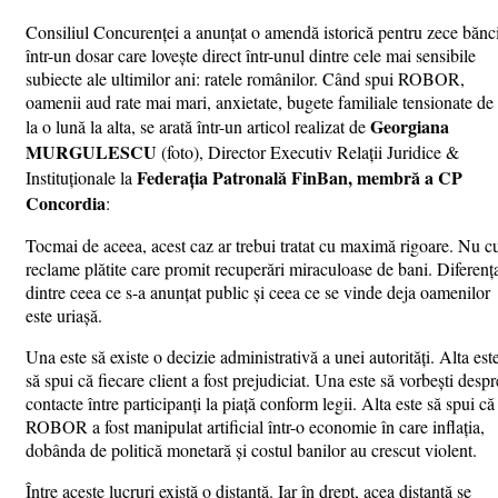
Consiliul Concurenței a anunțat o amendă istorică pentru zece bănci
într-un dosar care lovește direct într-unul dintre cele mai sensibile
subiecte ale ultimilor ani: ratele românilor. Când spui ROBOR,
oamenii aud rate mai mari, anxietate, bugete familiale tensionate de
Georgiana
la o lună la alta, se arată într-un articol realizat de
MURGULESCU
(foto), Director Executiv Relații Juridice &
Federația Patronală FinBan, membră a CP
Instituționale la
Concordia
:
Tocmai de aceea, acest caz ar trebui tratat cu maximă rigoare. Nu c
reclame plătite care promit recuperări miraculoase de bani. Diferenț
dintre ceea ce s-a anunțat public și ceea ce se vinde deja oamenilor
este uriașă.
Una este să existe o decizie administrativă a unei autorități. Alta est
să spui că fiecare client a fost prejudiciat. Una este să vorbești despr
contacte între participanți la piață conform legii. Alta este să spui că
ROBOR a fost manipulat artificial într-o economie în care inflația,
dobânda de politică monetară și costul banilor au crescut violent.
Între aceste lucruri există o distanță. Iar în drept, acea distanță se