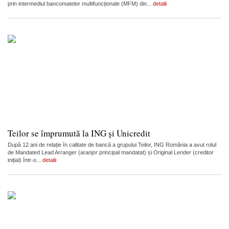
prin intermediul bancomatelor multifuncționale (MFM) din...
detalii
Teilor se împrumută la ING și Unicredit
După 12 ani de relație în calitate de bancă a grupului Teilor, ING România a avut rolul
de Mandated Lead Arranger (aranjor principal mandatat) și Original Lender (creditor
inițial) într-o...
detalii