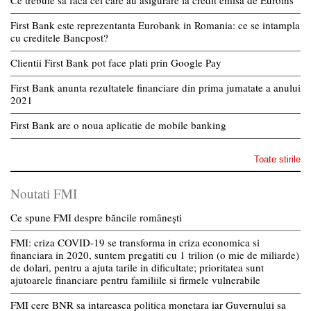
Ce trebuie sa faca cei care au asigurare la credit emisa de Euroins
First Bank este reprezentanta Eurobank in Romania: ce se intampla
cu creditele Bancpost?
Clientii First Bank pot face plati prin Google Pay
First Bank anunta rezultatele financiare din prima jumatate a anului
2021
First Bank are o noua aplicatie de mobile banking
Toate stirile
Noutati FMI
Ce spune FMI despre băncile românești
FMI: criza COVID-19 se transforma in criza economica si
financiara in 2020, suntem pregatiti cu 1 trilion (o mie de miliarde)
de dolari, pentru a ajuta tarile in dificultate; prioritatea sunt
ajutoarele financiare pentru familiile si firmele vulnerabile
FMI cere BNR sa intareasca politica monetara iar Guvernului sa