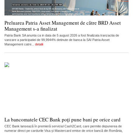
Preluarea Patria Asset Management de către BRD Asset
Management s-a finalizat
Patria Bank SA anunta ca in data de 5 august 2026 a fost finalizata tranzactia de
vanzare a participatiei de 99,9944% detinute de banca la SAI Patria Asset
Management catre...
detalii
La bancomatele CEC Bank poți pune bani pe orice card
CEC Bank lansează în premieră serviciul Cash2Card, care permite depunerea de
numerar direct pe cardurile Visa și Mastercard emise de orice bancă din România,