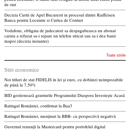
de stat
Decizia Curtii de Apel Bucuresti in procesul dintre Raiffeisen
Banca pentru Locuinte si Curtea de Conturi
Vodafone, obligata de judecatori sa despagubeasca un abonat
caruia a refuzat sa-i repare un telefon stricat sau sa-i dea banii
inapoi (decizia instantei)
Toate stirile
Stiri economice
Noi titluri de stat FIDELIS în lei și euro, cu dobânzi neimpozabile
de pânã la 7,50%
BID gestionează granturile Programului Diaspora Investește Acasă
Ratingul României, confirmat la Baa3
Ratingul României, menținut la BBB- cu perspectivă negativă
Guvernul renunță la Mastercard pentru portofelul digital