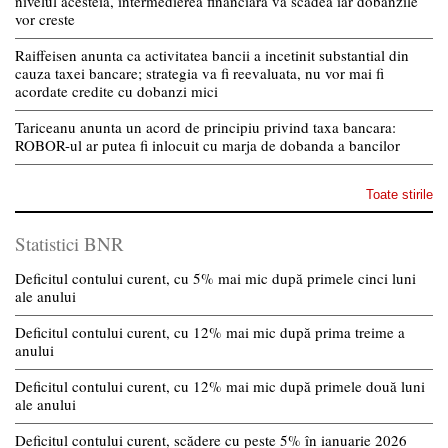
nivelul acesteia, intermedierea financiara va scadea iar dobanzile
vor creste
Raiffeisen anunta ca activitatea bancii a incetinit substantial din
cauza taxei bancare; strategia va fi reevaluata, nu vor mai fi
acordate credite cu dobanzi mici
Tariceanu anunta un acord de principiu privind taxa bancara:
ROBOR-ul ar putea fi inlocuit cu marja de dobanda a bancilor
Toate stirile
Statistici BNR
Deficitul contului curent, cu 5% mai mic după primele cinci luni
ale anului
Deficitul contului curent, cu 12% mai mic după prima treime a
anului
Deficitul contului curent, cu 12% mai mic după primele două luni
ale anului
Deficitul contului curent, scădere cu peste 5% în ianuarie 2026