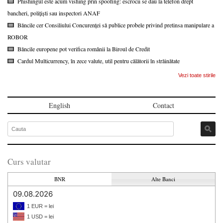
Phishingul este acum vishing prin spoofing: escrocii se dau la telefon drept
bancheri, polițiști sau inspectori ANAF
Băncile cer Consiliului Concurenței să publice probele privind pretinsa manipulare a
ROBOR
Băncile europene pot verifica românii la Biroul de Credit
Cardul Multicurrency, în zece valute, util pentru călătorii în străinătate
Vezi toate stirile
English
Contact
Curs valutar
BNR
Alte Banci
09.08.2026
1 EUR = lei
1 USD = lei