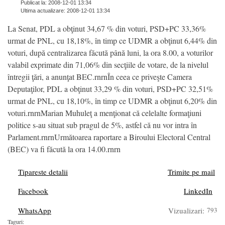
Publicat la: 2008-12-01 13:34
Ultima actualizare: 2008-12-01 13:34
La Senat, PDL a obţinut 34,67 % din voturi, PSD+PC 33,36%
urmat de PNL, cu 18,18%, în timp ce UDMR a obţinut 6,44% din
voturi, după centralizarea făcută până luni, la ora 8.00, a voturilor
valabil exprimate din 71,06% din secţiile de votare, de la nivelul
întregii ţări, a anunţat BEC.rnrnÎn ceea ce priveşte Camera
Deputaţilor, PDL a obţinut 33,29 % din voturi, PSD+PC 32,51%
urmat de PNL, cu 18,10%, în timp ce UDMR a obţinut 6,20% din
voturi.rnrnMarian Muhuleţ a menţionat că celelalte formaţiuni
politice s-au situat sub pragul de 5%, astfel că nu vor intra în
Parlament.rnrnUrmătoarea raportare a Biroului Electoral Central
(BEC) va fi făcută la ora 14.00.rnrn
Tipareste detalii
Trimite pe mail
Facebook
LinkedIn
WhatsApp
Vizualizari:
793
Taguri: