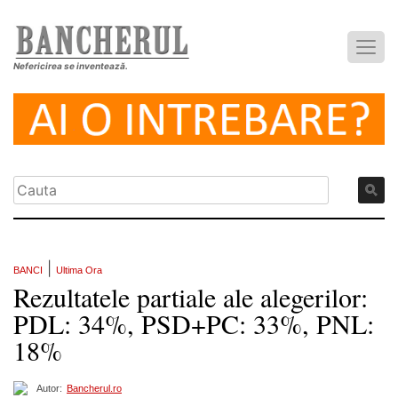
Nefericirea se inventează.
|
BANCI
Ultima Ora
Rezultatele partiale ale alegerilor:
PDL: 34%, PSD+PC: 33%, PNL:
18%
Autor:
Bancherul.ro