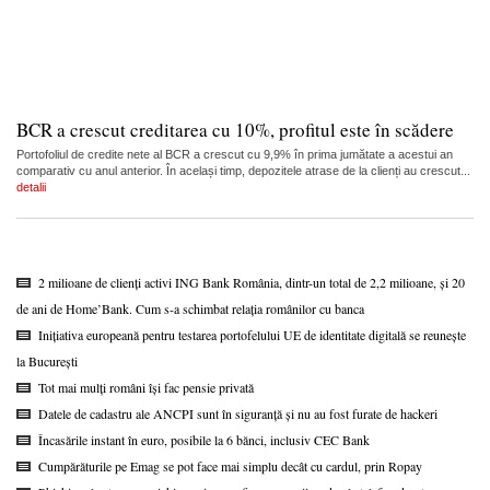
BCR a crescut creditarea cu 10%, profitul este în scădere
Portofoliul de credite nete al BCR a crescut cu 9,9% în prima jumătate a acestui an
comparativ cu anul anterior. În același timp, depozitele atrase de la clienți au crescut...
detalii
2 milioane de clienți activi ING Bank România, dintr-un total de 2,2 milioane, și 20
de ani de Home’Bank. Cum s-a schimbat relația românilor cu banca
Inițiativa europeană pentru testarea portofelului UE de identitate digitală se reunește
la București
Tot mai mulți români își fac pensie privată
Datele de cadastru ale ANCPI sunt în siguranță și nu au fost furate de hackeri
Încasările instant în euro, posibile la 6 bănci, inclusiv CEC Bank
Cumpărăturile pe Emag se pot face mai simplu decât cu cardul, prin Ropay