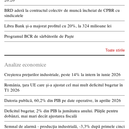
BRD aderă la contractul colectiv de muncă încheiat de CPBR cu
sindicatele
Libra Bank și-a majorat profitul cu 20%, la 324 milioane lei
Programul BCR de sărbătorile de Paște
Toate stirile
Analize economice
Creșterea prețurilor industriale, peste 14% la intern în iunie 2026
România, țara UE care și-a ajustat cel mai mult deficitul bugetar în
T1 2026
Datoria publică, 60,2% din PIB pe date operative, în aprilie 2026
Deficitul bugetar, 2% din PIB la jumătatea anului. Plățile pentru
dobânzi, mai mari decât ajustarea fiscală
Semnal de alarmă - producția industrială, -3,3% după primele cinci