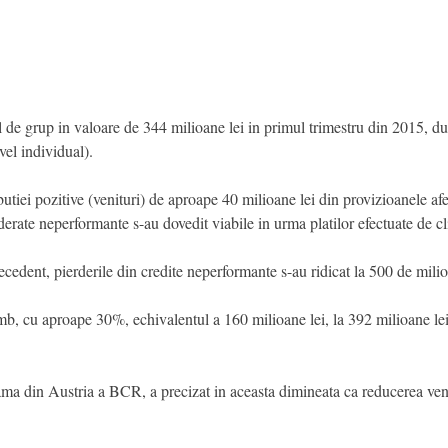
l de grup in valoare de 344 milioane lei in primul trimestru din 2015, 
vel individual).
tiei pozitive (venituri) de aproape 40 milioane lei din provizioanele af
ate neperformante s-au dovedit viabile in urma platilor efectuate de clien
ecedent, pierderile din credite neperformante s-au ridicat la 500 de milio
mb, cu aproape 30%, echivalentul a 160 milioane lei, la 392 milioane lei
a din Austria a BCR, a precizat in aceasta dimineata ca reducerea venit