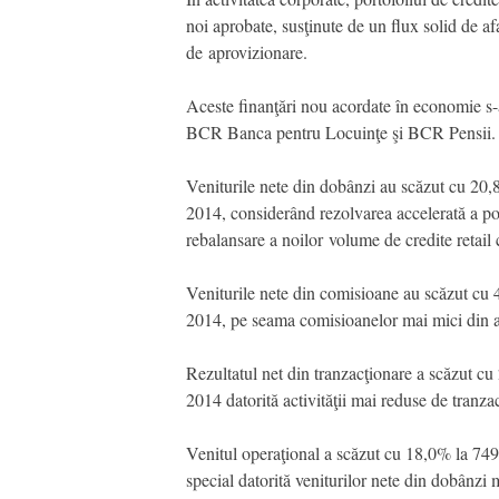
noi aprobate, susţinute de un flux solid de af
de aprovizionare.
Aceste finanţări nou acordate în economie s-
BCR Banca pentru Locuinţe şi BCR Pensii.
Veniturile nete din dobânzi au scăzut cu 2
2014, considerând rezolvarea accelerată a port
rebalansare a noilor volume de credite retail
Veniturile nete din comisioane au scăzut c
2014, pe seama comisioanelor mai mici din ad
Rezultatul net din tranzacţionare a scăzut
2014 datorită activităţii mai reduse de tranza
Venitul operaţional a scăzut cu 18,0% la 7
special datorită veniturilor nete din dobânzi