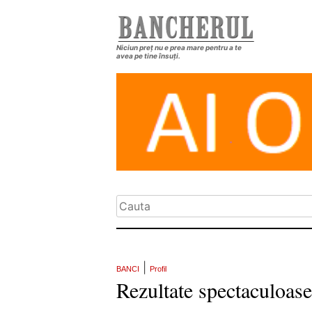
Niciun preț nu e prea mare pentru a te
avea pe tine însuți.
|
BANCI
Profil
Rezultate spectaculoas