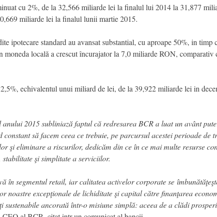
nuat cu 2%, de la 32,566 miliarde lei la finalul lui 2014 la 31,877 miliard
,669 miliarde lei la finalul lunii martie 2015.
te ipotecare standard au avansat substantial, cu aproape 50%, in timp 
 în moneda locală a crescut încurajator la 7,0 miliarde RON, comparativ 
u 2,5%, echivalentul unui miliard de lei, de la 39,922 miliarde lei in de
l anului 2015 subliniază faptul că redresarea BCR a luat un avânt putern
mod constant să facem ceea ce trebuie, pe parcursul acestei perioade de
lor şi eliminare a riscurilor, dedicăm din ce în ce mai multe resurse cons
stabilitate şi simplitate a serviciilor.
ă în segmentul retail, iar calitatea activelor corporate se îmbunătăţeş
or noastre excepţionale de lichiditate şi capital către finanţarea econo
tăţi sustenabile ancorată într-o misiune simplă: aceea de a clădi prosper
 CEO al BCR, citat intr-un comunicat al bancii.