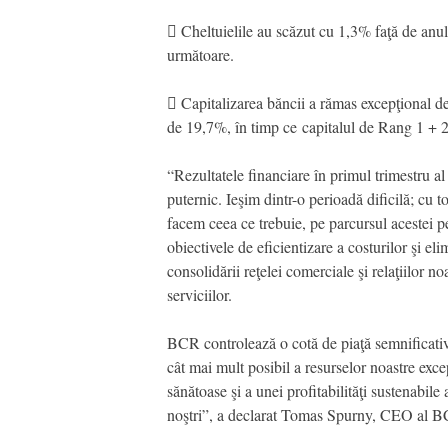
 Cheltuielile au scăzut cu 1,3% faţă de anul a
următoare.
 Capitalizarea băncii a rămas excepţional de
de 19,7%, în timp ce capitalul de Rang 1 + 2
“Rezultatele financiare în primul trimestru a
puternic. Ieşim dintr-o perioadă dificilă; cu t
facem ceea ce trebuie, pe parcursul acestei 
obiectivele de eficientizare a costurilor şi el
consolidării reţelei comerciale şi relaţiilor noa
serviciilor.
BCR controlează o cotă de piaţă semnificativă
cât mai mult posibil a resurselor noastre exce
sănătoase şi a unei profitabilităţi sustenabile
noştri”, a declarat Tomas Spurny, CEO al 