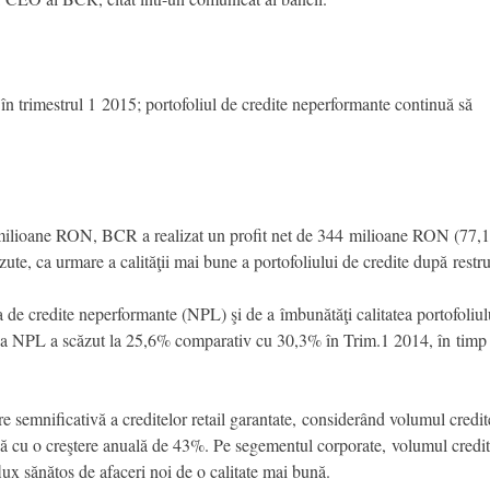
n trimestrul 1 2015; portofoliul de credite neperformante continuă să
 milioane RON, BCR a realizat un profit net de 344 milioane RON (77,1
ăzute, ca urmare a calităţii mai bune a portofoliului de credite după restr
a de credite neperformante (NPL) şi de a îmbunătăţi calitatea portofoliulu
ea NPL a scăzut la 25,6% comparativ cu 30,3% în Trim.1 2014, în timp c
e semnificativă a creditelor retail garantate, considerând volumul credi
ă cu o creştere anuală de 43%. Pe segementul corporate, volumul credite
flux sănătos de afaceri noi de o calitate mai bună.