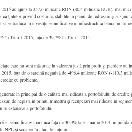
im.1 2015 au ajuns la 357,6 milioane RON (80,4 milioane EUR), mai mi
a ţintelor privind costurile, stabilite în planul de redresare şi susţinu
t să se traducă în investiţii semnificative în infrastructura băncii în trim
7,7% în Trim.1 2015, faţa de 39,7% în Trim.1 2014.
ciare care nu sunt măsurate la valoarea justă prin profit şi pierdere au în
2015, faţa de o sarcină negativă de -496,4 milioane RON (-110,3 mili
e credite cu probleme.
t generate în principal de o calitate mai ridicată a portofoliului de cred
 cazuri de neplată în primul trimestru şi recuperări mai ridicate în segmen
irii extensive a portofoliului.
fost semnificativ mai mică faţă de 30,3% la 31 martie 2014, în pofida re
ii NPL şi scoateri în afara bilanţului.