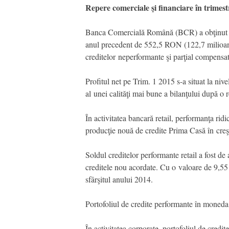
Repere comerciale şi financiare în trimest
Banca Comercială Română (BCR) a obţinut în
anul precedent de 552,5 RON (122,7 milioane 
creditelor neperformante şi parţial compensat
Profitul net pe Trim. 1 2015 s-a situat la ni
al unei calităţi mai bune a bilanţului după o 
În activitatea bancară retail, performanţa rid
producţie nouă de credite Prima Casă în cre
Soldul creditelor performante retail a fost d
creditele nou acordate. Cu o valoare de 9,55 
sfârşitul anului 2014.
Portofoliul de credite performante în moneda
În activitatea corporate, portofoliul de credi