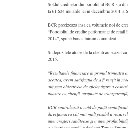
Soldul creditelor din portofoliul BCR s-a dimi
la 61,624 miliarde lei in decembrie 2014 la 60
BCR precizeaza insa ca volumele noi de credi
“Portofoliul de credite performante de retail
2014”, spune banca intr-un comunicat.
Si depozitele atrase de la clienti au scazut c
2015.
“
Rezultatele financiare în primul trimestru a
acestea, avem satisfacţia de a fi reuşit în 
atingem obiectivele de eficientizare a costuri
noastre cu clienţii, susţinute de transparenţă, 
BCR controlează o cotă de piaţă semnificativ
direcţionarea cât mai mult posibil a resursel
unei creşteri sănătoase şi a unei profitabili
a clienţilor noştri
”, a declarat Tomas Spurny,