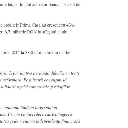
e lei, iar totalul activelor bancii a scazut de
ce creditele Prima Casa au crescut cu 43%.
cu 6,7 miliarde RON la sfârşitul anului
cembrie 2014 la 38,852 miliarde in martie
ic. Ieşim dintr-o perioadă dificilă; cu toate
 transformare. Pe măsură ce reuşim să
olidării reţelei comerciale şi relaţiilor
te continuu. Suntem angrenaţi în
miei. Privim cu încredere către atingerea
itatea şi de a cultiva independenţa financiară