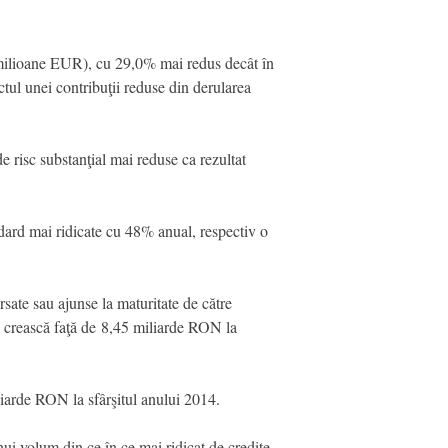
ilioane EUR), cu 29,0% mai redus decât în
ul unei contribuţii reduse din derularea
 risc substanţial mai reduse ca rezultat
andard mai ridicate cu 48% anual, respectiv o
sate sau ajunse la maturitate de către
să crească faţă de 8,45 miliarde RON la
liarde RON la sfârşitul anului 2014.
nui volum din ce în ce mai ridicat de credite