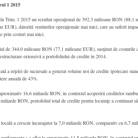
rul 1 2015
 Trim. 1 2015 un rezultat operaţional de 392,3 milioane RON (88,1 m
EUR), datorită veniturilor operaţionale mai mici, care au suferit impact
e prin costuri mai mici.
velul de 344,0 milioane RON (77,1 milioane EUR), susţinut de costurile de
restructurare extensivă a portofoliului de credite în 2014.
icată a reţelei de sucursale a generat volume noi de credite ipotecare st
ştere anuală de 43%.
e aproximativ 16,6 miliarde RON, in contextul acoperirii creditelor rambur
miliarde RON, portofoliul total de credite pentru locuinţe a continuat 
 locală a crescut încurajator la 7,0 miliarde RON, comparativ cu 6,7 mi
te performante s-a aflat la aproximativ 11,5 miliarde RON, în contextul u