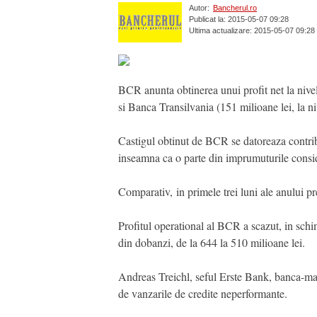
Autor:
Bancherul.ro
Publicat la: 2015-05-07 09:28
Ultima actualizare: 2015-05-07 09:28
BCR anunta obtinerea unui profit net la nive
si Banca Transilvania (151 milioane lei, la ni
Castigul obtinut de BCR se datoreaza contribu
inseamna ca o parte din imprumuturile consider
Comparativ, in primele trei luni ale anului pr
Profitul operational al BCR a scazut, in schi
din dobanzi, de la 644 la 510 milioane lei.
Andreas Treichl, seful Erste Bank, banca-mam
de vanzarile de credite neperformante.