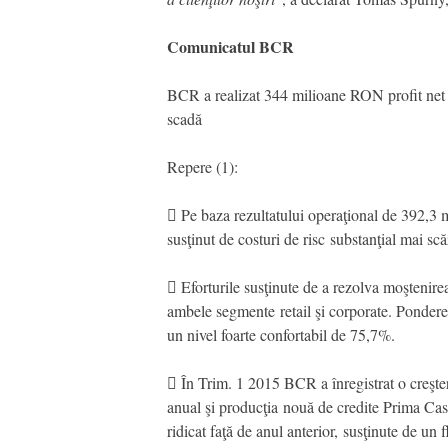
Comunicatul BCR
BCR a realizat 344 milioane RON profit net î
scadă
Repere (1):
 Pe baza rezultatului operaţional de 392,3
susţinut de costuri de risc substanţial mai sc
 Eforturile susţinute de a rezolva moştenire
ambele segmente retail şi corporate. Ponder
un nivel foarte confortabil de 75,7%.
 În Trim. 1 2015 BCR a înregistrat o creşter
anual şi producţia nouă de credite Prima Cas
ridicat faţă de anul anterior, susţinute de un 