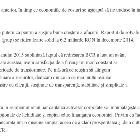
nterior, în timp ce economiile de costuri se aşteaptă să fie traduse în inve
 puternică pentru a susţine buna creştere a afacerii. Raportul de solvabi
 (grup) se ridica foarte solid la 6,2 miliarde RON în decembrie 2014.
l anului 2015 subliniază faptul că redresarea BCR a luat un avânt
oate acestea, avem satisfacţia de a fi reuşit în mod constant să
perioade de transformare. Pe măsură ce reuşim să atingem
iminare a riscurilor, dedicăm din ce în ce mai multe resurse
stre cu clienţii, susţinute de transparenţă, stabilitate şi simplitate a
 în segmentul retail, iar calitatea activelor corporate se îmbunătăţeşte
pţionale de lichiditate şi capital către finanţarea economiei. Privim cu în
 ancorată într-o misiune simplă: aceea de a clădi prosperitatea şi de a cul
BCR.