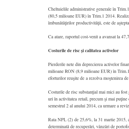
Cheltuielile administrative generale în Tr
(80,5 milioane EUR) în Trim.1 2014. Realizare
îmbunătăţirilor productivităţii, este de aştepta
Ca atare, raportul cost-venit a avansat la 4
Costurile de risc şi calitatea activelor
Pierderile nete din deprecierea activelor finan
milioane RON (8,9 milioane EUR) în Trim.1 
eforturilor reuşite de a rezolva moştenirea d
Costurile de risc substanţial mai mici au fos
uri în activitatea retail, precum şi mai puţine
semestrul 2 al anului 2014, ca urmare a revizu
Rata NPL (2) de 25,6%, la 31 martie 2015, a 
determinată de recuperări, vânzări de portofol