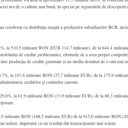
aceri noi de o calitate mai bună, în special pe segmentele de descoperit de
au coroborat cu distribuţia reuşită a produselor subsidiarelor BCR, in
0,8%, la 510,5 milioane RON (EUR 114.7 milioane), de la 644,4 milio
ofoliului de credite problematice, eforturile de a avea preţuri competiti
 către producţia de credite garantate şi un mediu dominat de o rată mai m
u 4,7%, la 167,6 milioane RON (37,7 milioane EUR), de la 175,9 mili
ministrarea creditelor şi conturilor curente.
 cu 29,8%, la 61,9 milioane RON (13,9 milioane EUR), de la 88,3 milio
cţionare.
49,9 milioane RON (168,5 milioane EUR) de la 915,0 milioane RON (20
 mai reduse, împreună cu un rezultat din tranzacţionare mai scăzut.