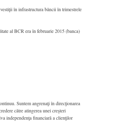
stiţii în infrastructura băncii în trimestrele
litate al BCR era în februarie 2015 (banca)
 continuu. Suntem angrenaţi în direcţionarea
credere către atingerea unei creşteri
tiva independenţa financiară a clienţilor