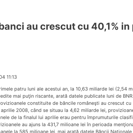
 banci au crescut cu 40,1% in
04 11:13
imele patru luni ale acestui an, la 10,63 miliarde lei (2,54 
edite mai puţin riscante, arată datele publicate luni de BNR.
, provizioanele constituite de băncile româneşti au crescut c
ui aprilie 2008, când se situau la 4,62 miliarde lei, provizio
ele de la finalul lui aprilie erau pentru împrumuturile clasi
zioanele au ajuns la 431,7 milioane lei în perioada menţionat
ioanele la 585 milioane lei, mai arată datele Băncii Naţional