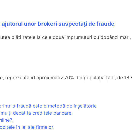
 ajutorul unor brokeri suspectați de fraude
 putea plăti ratele la cele două împrumuturi cu dobânzi mari,
ioane, reprezentând aproximativ 70% din populația țării, de 
rintr-o fraudă este o metodă de înșelătorie
 mulți decât la creditele bancare
nline?
itele în lei ale firmelor