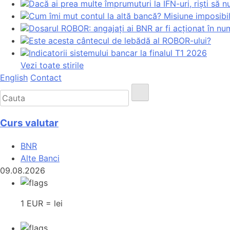
Dacă ai prea multe împrumuturi la IFN-uri, riști să n
Cum îmi mut contul la altă bancă? Misiune imposibil
Dosarul ROBOR: angajați ai BNR ar fi acționat în n
Este acesta cântecul de lebădă al ROBOR-ului?
Indicatorii sistemului bancar la finalul T1 2026
Vezi toate stirile
English
Contact
Curs valutar
BNR
Alte Banci
09.08.2026
1 EUR = lei