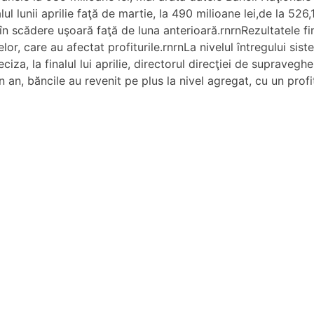
 lunii aprilie faţă de martie, la 490 milioane lei,de la 526,
în scădere uşoară faţă de luna anterioară.rnrnRezultatele f
or, care au afectat profiturile.rnrnLa nivelul întregului sis
iza, la finalul lui aprilie, directorul direcţiei de supraveg
n an, băncile au revenit pe plus la nivel agregat, cu un prof