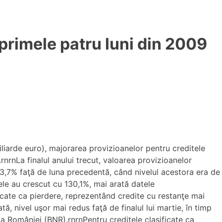
 primele patru luni din 2009
miliarde euro), majorarea provizioanelor pentru creditele
rnrnLa finalul anului trecut, valoarea provizioanelor
u 3,7% faţă de luna precedentă, când nivelul acestora era de
anele au crescut cu 130,1%, mai arată datele
ficate ca pierdere, reprezentând credite cu restanţe mai
ă, nivel uşor mai redus faţă de finalul lui martie, în timp
e a României (BNR).rnrnPentru creditele clasificate ca