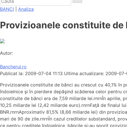
BANCI
|
Analiza
Provizioanele constituite de
Autor:
Bancherul.ro
Publicat la: 2009-07-04 11:13
Ultima actualizare: 2009-07-
Provizioanele constituite de bănci au crescut cu 40,1% în pr
îndoielnice şi în pierdere depăşind scăderea celor pentru cr
constituite de bănci era de 7,59 miliarde lei.rnrnÎn aprilie
10,25 miliarde lei (2,42 miliarde euro).rnrnFaţă de finalul l
BNR.rnrnAproximativ 81,5% (8,66 miliarde lei) din provizioan
mari de 90 de zile.rnrnÎn cazul creditelor substandard, provi
ce pentru creditele îndoielnice, băncile şi-au sporit proviz