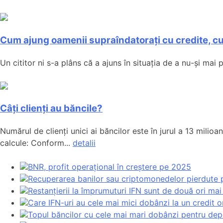
Cum ajung oamenii supraîndatorați cu credite, cu
Un cititor ni s-a plâns că a ajuns în situația de a nu-și mai
Câți clienți au băncile?
Numărul de clienți unici ai băncilor este în jurul a 13 mil
calcule: Conform...
detalii
BNR, profit operațional în creștere pe 2025
Recuperarea banilor sau criptomonedelor pierdute p
Restanțierii la împrumuturi IFN sunt de două ori mai
Care IFN-uri au cele mai mici dobânzi la un credit o
Topul băncilor cu cele mai mari dobânzi pentru depoz