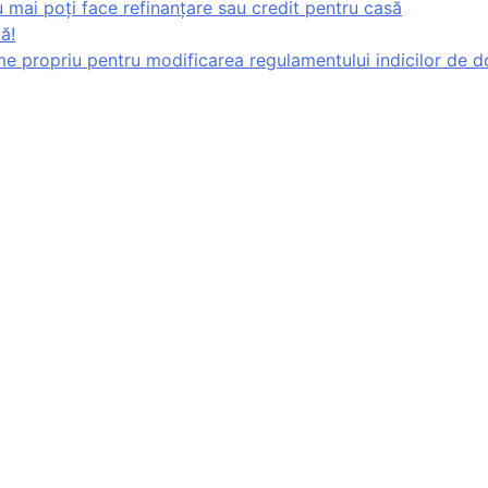
u mai poți face refinanțare sau credit pentru casă
ă!
ume propriu pentru modificarea regulamentului indicilor de 