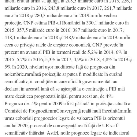
intern brut ar urma să ajungă la 208,5 miliarde euro în 2015, 226,1
miliarde euro în 2016, 243,8 miliarde euro în 2017, 261,7 miliarde
euro în 2018 şi 280,3 miliarde euro îm 2019.rnrnÎn vechea
proiecţie, CNP estima PIB-ul României la 330,1 miliarde euro în
2015, 357,5 miliarde euro în 2016, 387 miliarde euro în 2017,
418,1 miliarde euro în 2018 şi 448,9 miliarde euro în 2019.rnrnÎn
ceea ce priveşte ratele de creştere economică, CNP prevede în
prezent un avans al PIB în termeni reali de 5,2% în 2014, 6% în
2015, 5,7% în 2016, 5,3% în 2017, 4,9% în 2018, 4,8% în 2019 şi
5% în 2020, niveluri uşor modificate faţă de prognoza din
noiembrie.rnrnÎnsă proiecţiile ar putea fi modificate în curând
semnificativ, în condiţiile în care oficiali guvernamentali au
declarat în această lună că se aşteaptă la o contracţie a PIB mai
mare decât cea prognozată iniţial pentru acest an, de 4%.
Prognoza de -4% pentru 2009 a fost păstrată în proiecţia actuală a
Comisiei de Prognoză.rnrnConvergenţă reală mult încetinitărnrnÎn
urma coborârii prognozelor legate de valoarea PIB la orizontul
anului 2020, procesul de convergenţă reală faţă de UE va fi
semnificativ întârziat. Astfel, noile prognoze legate de indicatorul