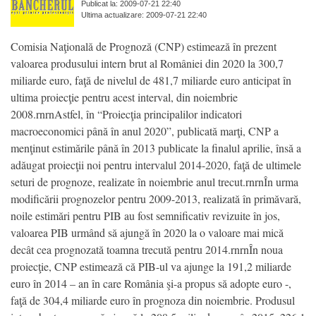
Publicat la: 2009-07-21 22:40
Ultima actualizare: 2009-07-21 22:40
Comisia Naţională de Prognoză (CNP) estimează în prezent
valoarea produsului intern brut al României din 2020 la 300,7
miliarde euro, faţă de nivelul de 481,7 miliarde euro anticipat în
ultima proiecţie pentru acest interval, din noiembrie
2008.rnrnAstfel, în “Proiecţia principalilor indicatori
macroeconomici până în anul 2020”, publicată marţi, CNP a
menţinut estimările până în 2013 publicate la finalul aprilie, însă a
adăugat proiecţii noi pentru intervalul 2014-2020, faţă de ultimele
seturi de prognoze, realizate în noiembrie anul trecut.rnrnÎn urma
modificării prognozelor pentru 2009-2013, realizată în primăvară,
noile estimări pentru PIB au fost semnificativ revizuite în jos,
valoarea PIB urmând să ajungă în 2020 la o valoare mai mică
decât cea prognozată toamna trecută pentru 2014.rnrnÎn noua
proiecţie, CNP estimează că PIB-ul va ajunge la 191,2 miliarde
euro în 2014 – an în care România şi-a propus să adopte euro -,
faţă de 304,4 miliarde euro în prognoza din noiembrie. Produsul