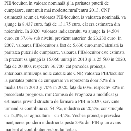
PIB/locuitor, în valoare nominală şi la paritatea puterii de
cumpărare, sunt mult mai modeste.rnrnPentru 2013, CNP
estimează acum că valoarea PIB/locuitor, la valoarea nominală, va
ajunge la 8.437 euro, faţă de 13.175 euro, cât era estimarea din
noiembrie. În 2020, valoarea indicatorului va ajunge la 14.504
euro, cu 37,6% sub nivelul prevăzut anterior, de 23.230 euro. În
2007, valoarea PIB/locuitor a fost de 5.630 euro.rnrnCalculată la
paritatea puterii de cumpărare, valoarea PIB/locuitor este estimată
în prezent să ajungă la 15.060 unităţi în 2013 şi la 25.560 în 2020,
faţă de 20.800, respectiv 36.700, cât prevedea proiecţia
anterioară.rnrnDupă noile calcule ale CNP, valoarea PIB/locuitor
la paritatea puterii de cumpărare va reprezenta doar 52% din
media UE în 2013 şi 70% în 2020, faţă de 60%, respectiv 80% în
precedenta prognoză. rnrnComisia de Prognoză a modificat şi
estimarea privind structura de formare a PIB în 2020, serviciile
urmând să contribuie cu 54,5%, industria cu 20,2%, construcţiile
cu 12,8%, iar agricultura – cu 4,2%. Vechea proiecţie prevedea
menţinerea ponderii industriei la peste 23% din PIB şi un avans
mai lent al contribuţiei sectorului terţiar.