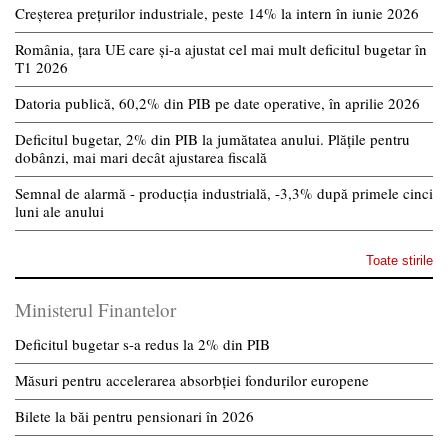
Creșterea prețurilor industriale, peste 14% la intern în iunie 2026
România, țara UE care și-a ajustat cel mai mult deficitul bugetar în
T1 2026
Datoria publică, 60,2% din PIB pe date operative, în aprilie 2026
Deficitul bugetar, 2% din PIB la jumătatea anului. Plățile pentru
dobânzi, mai mari decât ajustarea fiscală
Semnal de alarmă - producția industrială, -3,3% după primele cinci
luni ale anului
Toate stirile
Ministerul Finantelor
Deficitul bugetar s-a redus la 2% din PIB
Măsuri pentru accelerarea absorbției fondurilor europene
Bilete la băi pentru pensionari în 2026