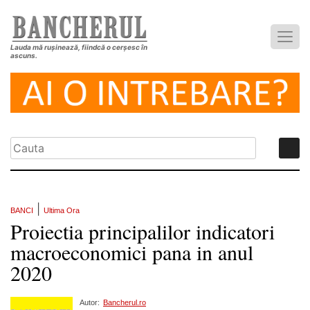
Lauda mă rușinează, fiindcă o cerșesc în
ascuns.
|
BANCI
Ultima Ora
Proiectia principalilor indicatori
macroeconomici pana in anul
2020
Autor:
Bancherul.ro