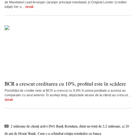
de Mandated Lead Arranger (aranjor principal mandatat) și Original Lender (creditor
inițial) într-o...
detalii
BCR a crescut creditarea cu 10%, profitul este în scădere
Portofoliul de credite nete al BCR a crescut cu 9,9% în prima jumătate a acestui an
comparativ cu anul anterior. În același timp, depozitele atrase de la clienți au crescut...
detalii
2 milioane de clienți activi ING Bank România, dintr-un total de 2,2 milioane, și 20
de ani de Home’Bank. Cum s-a schimbat relația românilor cu banca