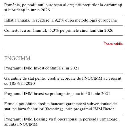
România, pe podiumul european al creșterii prețurilor la carburanți
și lubrifianți în iunie 2026
Inflația anuală, în scădere la 9,2% după metodologia europeană
Comerțul cu amănuntul, -5,3% pe primele cinci luni din 2026
Toate stirile
FNGCIMM
Programul IMM Invest continua si in 2021
Garantiile de stat pentru credite acordate de FNGCIMM au crescut
cu 185% in 2020
Programul IMM invest se prelungeste pana in 30 iunie 2021
Firmele pot obtine credite bancare garantate si subventionate de
stat, pe baza facturilor (factoring), prin programul IMM Factor
Programul IMM Leasing va fi operational in perioada urmatoare,
anunta FNGCIMM