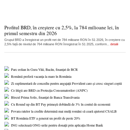
Profitul BRD, în creștere cu 2,5%, la 784 milioane lei, în
primul semestru din 2026
Grupul BRD a înregistrat un profit net de 784 milioane RON în S1 2026, în creștere cu
2,5% față de nivelul de 764 milioane RON înregistrat în S1 2025, conform...
detalii
Parc eolian în Gura Văii, Bacău, finanțat de BCR
Românii preferă vacanța la mare în România
Zi suplimentară de concediu pentru angajații Provident care-și cresc singuri copiii
Ce litigii are BRD cu Protecția Consumatorilor (ANPC)
Blocul Prima Solis, finanțat de Banca Transilvania
Cu Round up din BT Pay primești dobândă de 3% în contul de economii
Povara ratelor la credite determină mai mulți români să ceară ajutorul CSALB
BT România ETF a generat un profit de peste 20%
ING selectează ONG-urile pentru donații prin aplicația Home Bank