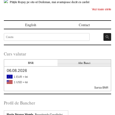
Plățile Ropay pe site-ul Dedeman, mai avantajoase decât cu cardul
Vezi toate stirile
English
Contact
Curs valutar
BNR
Alte Banci
06.08.2026
1 EUR = lei
1 USD = lei
Sursa BNR
Profil de Bancher
Horia Dragos Manda
, Presedintele Consiliului