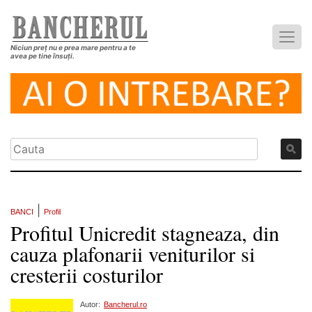
Niciun preț nu e prea mare pentru a te
avea pe tine însuți.
|
BANCI
Profil
Profitul Unicredit stagneaza, din
cauza plafonarii veniturilor si
cresterii costurilor
Autor:
Bancherul.ro