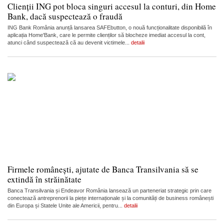
Clienții ING pot bloca singuri accesul la conturi, din Home
Bank, dacă suspectează o fraudă
ING Bank România anunță lansarea SAFEbutton, o nouă funcționalitate disponibilă în
aplicația Home'Bank, care le permite clienților să blocheze imediat accesul la cont,
atunci când suspectează că au devenit victimele...
detalii
Firmele românești, ajutate de Banca Transilvania să se
extindă în străinătate
Banca Transilvania și Endeavor România lansează un parteneriat strategic prin care
conectează antreprenorii la piețe internaționale și la comunități de business românești
din Europa și Statele Unite ale Americii, pentru...
detalii