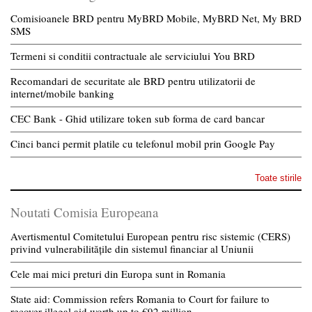
Comisioanele BRD pentru MyBRD Mobile, MyBRD Net, My BRD
SMS
Termeni si conditii contractuale ale serviciului You BRD
Recomandari de securitate ale BRD pentru utilizatorii de
internet/mobile banking
CEC Bank - Ghid utilizare token sub forma de card bancar
Cinci banci permit platile cu telefonul mobil prin Google Pay
Toate stirile
Noutati Comisia Europeana
Avertismentul Comitetului European pentru risc sistemic (CERS)
privind vulnerabilitățile din sistemul financiar al Uniunii
Cele mai mici preturi din Europa sunt in Romania
State aid: Commission refers Romania to Court for failure to
recover illegal aid worth up to €92 million