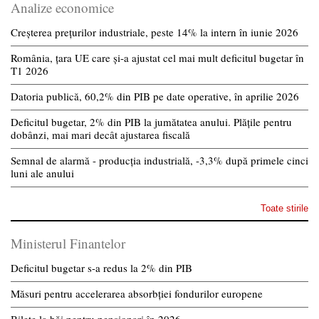
Analize economice
Creșterea prețurilor industriale, peste 14% la intern în iunie 2026
România, țara UE care și-a ajustat cel mai mult deficitul bugetar în
T1 2026
Datoria publică, 60,2% din PIB pe date operative, în aprilie 2026
Deficitul bugetar, 2% din PIB la jumătatea anului. Plățile pentru
dobânzi, mai mari decât ajustarea fiscală
Semnal de alarmă - producția industrială, -3,3% după primele cinci
luni ale anului
Toate stirile
Ministerul Finantelor
Deficitul bugetar s-a redus la 2% din PIB
Măsuri pentru accelerarea absorbției fondurilor europene
Bilete la băi pentru pensionari în 2026