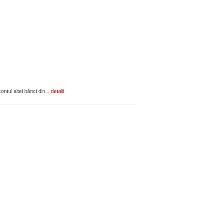
ontul altei bănci din...
detalii