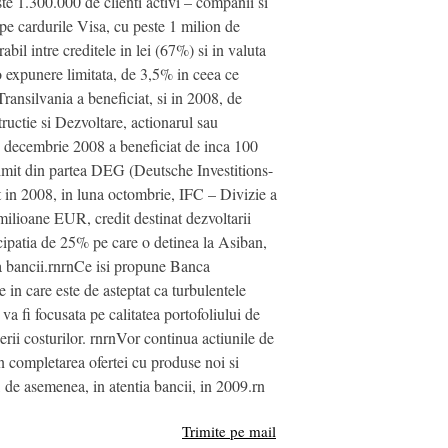
te 1.300.000 de clienti activi – companii si
pe cardurile Visa, cu peste 1 milion de
il intre creditele in lei (67%) si in valuta
o expunere limitata, de 3,5% in ceea ce
Transilvania a beneficiat, si in 2008, de
uctie si Dezvoltare, actionarul sau
in decembrie 2008 a beneficiat de inca 100
rimit din partea DEG (Deutsche Investitions-
 in 2008, in luna octombrie, IFC – Divizie a
milioane EUR, credit destinat dezvoltarii
cipatia de 25% pe care o detinea la Asiban,
 a bancii.rnrnCe isi propune Banca
 in care este de asteptat ca turbulentele
a fi focusata pe calitatea portofoliului de
rii costurilor. rnrnVor continua actiunile de
in completarea ofertei cu produse noi si
fi, de asemenea, in atentia bancii, in 2009.rn
Trimite pe mail