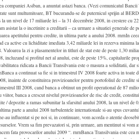
rea companiei Asiban, a anuntat astazi banca. (Vezi comunicatul Bancii 
egistrate sunt multumitoare, BT bucurandu-se de puternicul sprijin al BER
 la un nivel de 17 miliarde lei – la 31 decembrie 2008, in crestere cu 2
m asistat la o incetinire a creditarii – ca urmare a situatiei generale de
minuarea apetitului pentru credite, in ultima parte a anului 2008. rnrnIn cee
and ca active cu lichiditate imediata 3,42 miliarde lei in rezerva minima
8. Valoarea la zi a plasamentelor in titluri de stat este de peste 1,30 mili
8, incluzand si profitul net al anului, este de peste 15%, capitalurile pro
bilitatea ridicata a Bancii Transilvania este o masura a soliditatii, dar 
Banca a continuat sa fie si in trimestrul IV 2008 foarte activa in toate 
08, inainte de constituirea provizioanelor pentru portofoliul de credite si t
trimestrul III 2008, cand banca a obtinut un profit operational de 87 mil
ru viitor, banca a crescut nivelul provizioanelor de risc de credit, consti
ite / depozite a ramas subunitar la sfarsitul anului 2008, la un nivel d
 ultima parte a anului 2008 turbulentele internationale si-au spus cuvan
 ne-au influentat si pe noi si, in continuare, vom acorda o atentie deosebi
i resurselor. Vrem sa fim prevazatori si, prin urmare, am mentinut si vom 
 facem fata provocarilor anului 2009 “. rnrnBanca Transilvania este cea