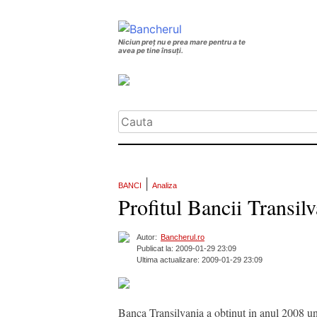
Niciun preț nu e prea mare pentru a te
avea pe tine însuți.
|
BANCI
Analiza
Profitul Bancii Transil
Autor:
Bancherul.ro
Publicat la: 2009-01-29 23:09
Ultima actualizare: 2009-01-29 23:09
Banca Transilvania a obtinut in anul 2008 un 