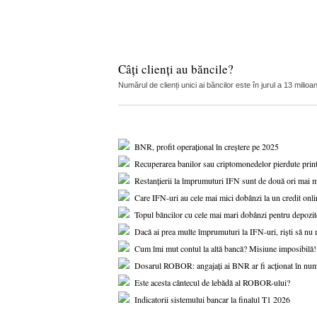
Câți clienți au băncile?
Numărul de clienți unici ai băncilor este în jurul a 13 mil
BNR, profit operațional în creștere pe 2025
Recuperarea banilor sau criptomonedelor pierdute print
Restanțierii la împrumuturi IFN sunt de două ori mai mu
Care IFN-uri au cele mai mici dobânzi la un credit onli
Topul băncilor cu cele mai mari dobânzi pentru depozitel
Dacă ai prea multe împrumuturi la IFN-uri, riști să nu m
Cum îmi mut contul la altă bancă? Misiune imposibilă!
Dosarul ROBOR: angajați ai BNR ar fi acționat în num
Este acesta cântecul de lebădă al ROBOR-ului?
Indicatorii sistemului bancar la finalul T1 2026