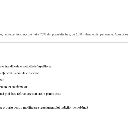
ioane, reprezentând aproximativ 70% din populația țării, de 18,8 milioane de persoane. Acestă 
r-o fraudă este o metodă de înșelătorie
lți decât la creditele bancare
ne?
e în lei ale firmelor
ai poți face refinanțare sau credit pentru casă
e propriu pentru modificarea regulamentului indicilor de dobândă