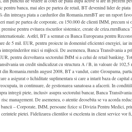
 din punctul de vedere al cotei de piata dupa active si are in prezent pes
c pentru banca, mai ales pe partea de retail, BT devenind lider de piata 
 din intreaga piata a cardurilor din Romania.rnrnBT are un raport favorab
uneri mari pe partea de corporate, cu 150.000 de clienti IMM, precum si 
t premise pentru evitarea riscurilor sistemice, create de criza.rnrnBanca 
e internationale. Astfel, BT a semnat cu Banca Europeana pentru Reconstr
oare de 5 mil. EUR, pentru proiecte in domeniul eficientei energiei, iar 
 intreprinderilor mici si mijlocii. De asemenea, Banca Transilvania a p
R, pentru dezvoltarea sectorului IMM si a celui de retail banking. Tot
silvania un credit sindicalizat cu structura A / B, in valoare de 102,5 
rivat din Romania.rnrnIn august 2008, BT a vandut, catre Groupama, parti
e a asigurat o lichiditate suplimentara si care a intarit baza de capital
cupata, in continuare, de gestionarea sanatoasa a afacerii. In conditiile
ra intregii piete, inclusiv asupra sectorului bancar, Banca Transilvania v
i de risc management. De asemenea, o atentie deosebita se va acorda reduce
ale bancii – Corporate, IMM, persoane fizice si Divizia Pentru Medici, pr
 cerintele pietei. Fidelizarea clientilor si excelenta in client service vor 