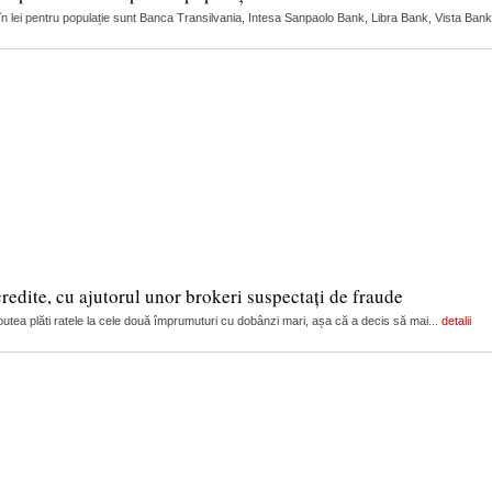
 în lei pentru populație sunt Banca Transilvania, Intesa Sanpaolo Bank, Libra Bank, Vista Bank
edite, cu ajutorul unor brokeri suspectați de fraude
i putea plăti ratele la cele două împrumuturi cu dobânzi mari, așa că a decis să mai...
detalii