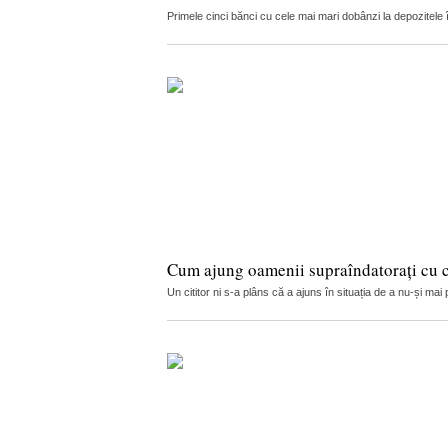
Primele cinci bănci cu cele mai mari dobânzi la depozitele
Cum ajung oamenii supraîndatorați cu cr
Un cititor ni s-a plâns că a ajuns în situația de a nu-și ma