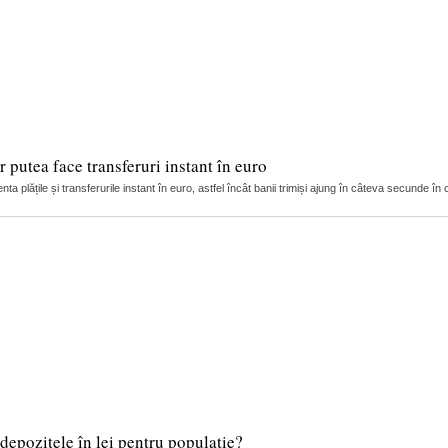
 putea face transferuri instant în euro
ta plățile și transferurile instant în euro, astfel încât banii trimiși ajung în câteva secunde în c
depozitele în lei pentru populație?