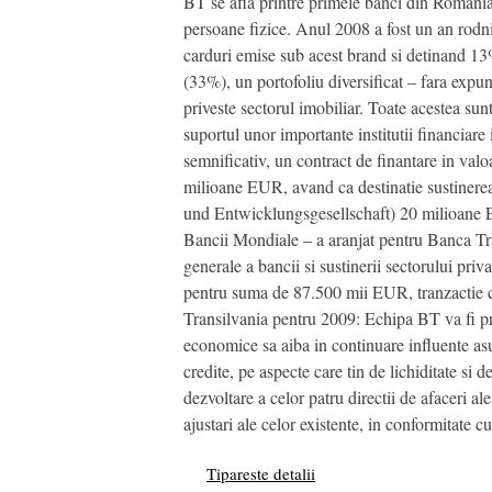
BT se afla printre primele banci din Romania,
persoane fizice. Anul 2008 a fost un an rodni
carduri emise sub acest brand si detinand 13%
(33%), un portofoliu diversificat – fara exp
priveste sectorul imobiliar. Toate acestea sun
suportul unor importante institutii financiar
semnificativ, un contract de finantare in val
milioane EUR, avand ca destinatie sustinerea
und Entwicklungsgesellschaft) 20 milioane EU
Bancii Mondiale – a aranjat pentru Banca Tran
generale a bancii si sustinerii sectorului p
pentru suma de 87.500 mii EUR, tranzactie car
Transilvania pentru 2009: Echipa BT va fi preo
economice sa aiba in continuare influente asup
credite, pe aspecte care tin de lichiditate s
dezvoltare a celor patru directii de afaceri 
ajustari ale celor existente, in conformitate cu
Tipareste detalii