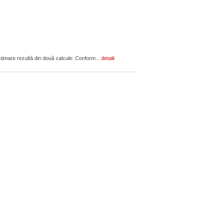
estimare rezultă din două calcule: Conform...
detalii