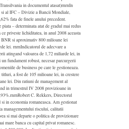
Transilvania in documentul atasat)rnrnIn
D si al IFC – Divizie a Bancii Mondiale,
2,62% fata de finele anului precedent.
 pe piata – determinata atat de gradul mai redus
a ce priveste lichiditatea, in anul 2008 aceasta
 la BNR si aproximativ 800 milioane lei
arde lei. rnrnIndicatorul de adecvare a
prii atingand valoarea de 1,72 miliarde lei, in
si un fundament robust, necesar parcurgerii
domeniile de business pe care le gestioneaza.
itluri, a fost de 105 milioane lei, in crestere
ioane lei. Din ratiuni de management al
tuind in trimestrul IV 2008 provizioane in
e 0,93%.rnrnRobert C. Rekkers, Directorul
tul si in economia romaneasca. Am gestionat
ta managementului riscului, calitatii
avea si mai departe o politica de provizionare
 mai mare banca cu capital privat romanesc.