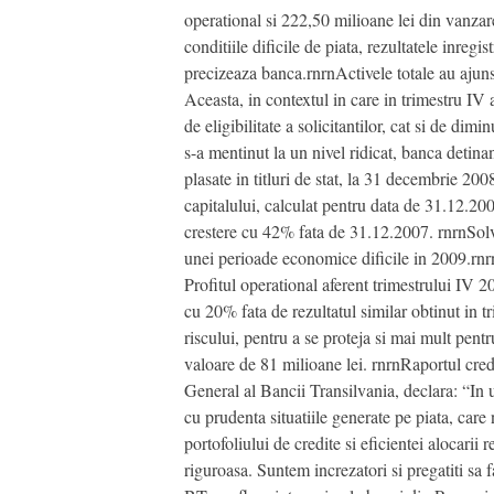
operational si 222,50 milioane lei din vanza
conditiile dificile de piata, rezultatele inr
precizeaza banca.rnrnActivele totale au ajuns
Aceasta, in contextul in care in trimestru IV a
de eligibilitate a solicitantilor, cat si de di
s-a mentinut la un nivel ridicat, banca detin
plasate in titluri de stat, la 31 decembrie 200
capitalului, calculat pentru data de 31.12.200
crestere cu 42% fata de 31.12.2007. rnrnSolva
unei perioade economice dificile in 2009.rnrn
Profitul operational aferent trimestrului IV 20
cu 20% fata de rezultatul similar obtinut in 
riscului, pentru a se proteja si mai mult pent
valoare de 81 milioane lei. rnrnRaportul cred
General al Bancii Transilvania, declara: “In
cu prudenta situatiile generate pe piata, care
portofoliului de credite si eficientei alocari
riguroasa. Suntem increzatori si pregatiti sa