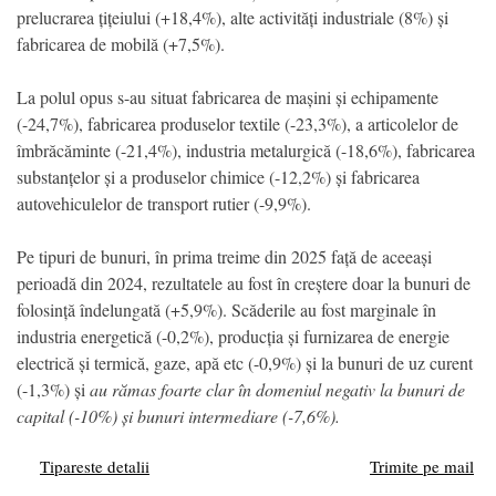
prelucrarea țițeiului (+18,4%), alte activități industriale (8%) și
fabricarea de mobilă (+7,5%).
La polul opus s-au situat fabricarea de mașini și echipamente
(-24,7%), fabricarea produselor textile (-23,3%), a articolelor de
îmbrăcăminte (-21,4%), industria metalurgică (-18,6%), fabricarea
substanțelor și a produselor chimice (-12,2%) și fabricarea
autovehiculelor de transport rutier (-9,9%).
Pe tipuri de bunuri, în prima treime din 2025 față de aceeași
perioadă din 2024, rezultatele au fost în creștere doar la bunuri de
folosință îndelungată (+5,9%). Scăderile au fost marginale în
industria energetică (-0,2%), producția și furnizarea de energie
electrică și termică, gaze, apă etc (-0,9%) și la bunuri de uz curent
(-1,3%) și
au rămas foarte clar în domeniul negativ la bunuri de
capital (-10%) și bunuri intermediare
(-7,6%).
Tipareste detalii
Trimite pe mail