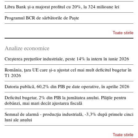
Libra Bank și-a majorat profitul cu 20%, la 324 milioane lei
Programul BCR de sărbătorile de Paște
Toate stirile
Analize economice
Creșterea prețurilor industriale, peste 14% la intern în iunie 2026
România, țara UE care și-a ajustat cel mai mult deficitul bugetar în
T1 2026
Datoria publică, 60,2% din PIB pe date operative, în aprilie 2026
Deficitul bugetar, 2% din PIB la jumătatea anului. Plățile pentru
dobânzi, mai mari decât ajustarea fiscală
Semnal de alarmă - producția industrială, -3,3% după primele cinci
luni ale anului
Toate stirile