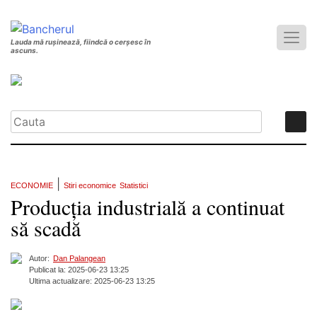
Lauda mă rușinează, fiindcă o cerșesc în
ascuns.
|
ECONOMIE
Stiri economice
Statistici
Producția industrială a continuat
să scadă
Autor:
Dan Palangean
Publicat la: 2025-06-23 13:25
Ultima actualizare: 2025-06-23 13:25