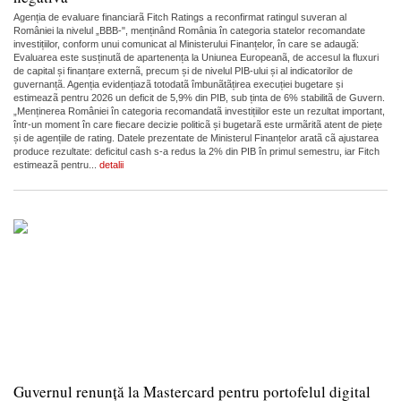
Agenția de evaluare financiarã Fitch Ratings a reconfirmat ratingul suveran al
României la nivelul „BBB-", menținând România în categoria statelor recomandate
investițiilor, conform unui comunicat al Ministerului Finanțelor, în care se adaugă:
Evaluarea este susținutã de apartenența la Uniunea Europeanã, de accesul la fluxuri
de capital și finanțare externã, precum și de nivelul PIB-ului și al indicatorilor de
guvernanțã. Agenția evidențiazã totodatã îmbunãtãțirea execuției bugetare și
estimeazã pentru 2026 un deficit de 5,9% din PIB, sub ținta de 6% stabilitã de Guvern.
„Menținerea României în categoria recomandatã investițiilor este un rezultat important,
într-un moment în care fiecare decizie politicã și bugetarã este urmãritã atent de piețe
și de agențiile de rating. Datele prezentate de Ministerul Finanțelor aratã cã ajustarea
produce rezultate: deficitul cash s-a redus la 2% din PIB în primul semestru, iar Fitch
estimeazã pentru...
detalii
Guvernul renunță la Mastercard pentru portofelul digital