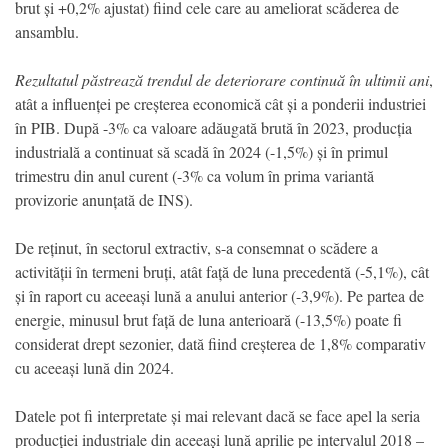
brut și +0,2% ajustat) fiind cele care au ameliorat scăderea de
ansamblu.
Rezultatul păstrează trendul de deteriorare continuă în ultimii ani
,
atât a influenței pe creșterea economică cât și a ponderii industriei
în PIB. După -3% ca valoare adăugată brută în 2023, producția
industrială a continuat să scadă în 2024 (-1,5%) și în primul
trimestru din anul curent (-3% ca volum în prima variantă
provizorie anunțată de INS).
De reținut, în sectorul extractiv, s-a consemnat o scădere a
activității în termeni bruți, atât față de luna precedentă (-5,1%), cât
și în raport cu aceeași lună a anului anterior (-3,9%). Pe partea de
energie, minusul brut față de luna anterioară (-13,5%) poate fi
considerat drept sezonier, dată fiind creșterea de 1,8% comparativ
cu aceeași lună din 2024.
Datele pot fi interpretate și mai relevant dacă se face apel la seria
producției industriale din aceeași lună aprilie pe intervalul 2018 –