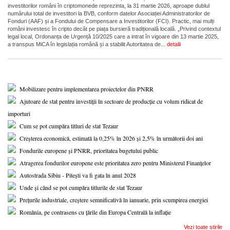
investitorilor români în criptomonede reprezinta, la 31 martie 2026, aproape dublul
numărului total de investitori la BVB, conform datelor Asociației Administratorilor de
Fonduri (AAF) și a Fondului de Compensare a Investitorilor (FCI). Practic, mai mulți
români investesc în cripto decât pe piața bursieră tradițională locală. „Privind contextul
legal local, Ordonanța de Urgență 10/2025 care a intrat în vigoare din 13 martie 2025,
a transpus MiCA în legislația română și a stabilit Autoritatea de...
detalii
Mobilizare pentru implementarea proiectelor din PNRR
Ajutoare de stat pentru investiții în sectoare de producție cu volum ridicat de
importuri
Cum se pot cumpăra titluri de stat Tezaur
Creșterea economică, estimată la 0,25% în 2026 și 2,5% în următorii doi ani
Fondurile europene și PNRR, prioritatea bugetului public
Atragerea fondurilor europene este prioritatea zero pentru Ministerul Finanțelor
Autostrada Sibiu - Pitești va fi gata în anul 2028
Unde și când se pot cumpăra titlurile de stat Tezaur
Prețurile industriale, creștere semnificativă în ianuarie, prin scumpirea energiei
România, pe contrasens cu țările din Europa Centrală la inflație
Vezi toate stirile