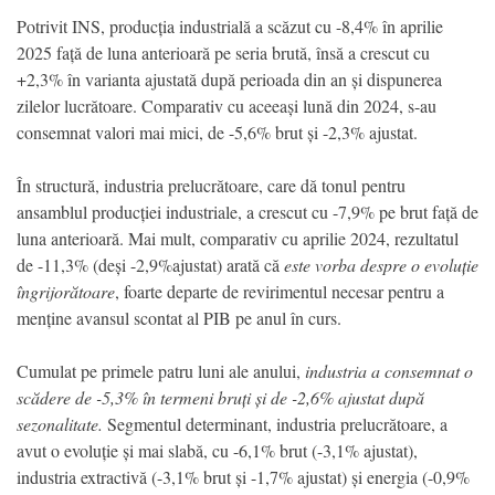
Potrivit INS, producția industrială a scăzut cu -8,4% în aprilie
2025 față de luna anterioară pe seria brută, însă a crescut cu
+2,3% în varianta ajustată după perioada din an și dispunerea
zilelor lucrătoare. Comparativ cu aceeași lună din 2024, s-au
consemnat valori mai mici, de -5,6% brut și -2,3% ajustat.
În structură, industria prelucrătoare, care dă tonul pentru
ansamblul producției industriale, a crescut cu -7,9% pe brut față de
luna anterioară. Mai mult, comparativ cu aprilie 2024, rezultatul
de -11,3% (deși -2,9%ajustat) arată că
este vorba despre o evoluție
îngrijorătoare
, foarte departe de revirimentul necesar pentru a
menține avansul scontat al PIB pe anul în curs.
Cumulat pe primele patru luni ale anului,
industria a consemnat o
scădere de -5,3% în termeni bruți și de -2,6% ajustat după
sezonalitate.
Segmentul determinant, industria prelucrătoare, a
avut o evoluție și mai slabă, cu -6,1% brut (-3,1% ajustat),
industria extractivă (-3,1% brut și -1,7% ajustat) și energia (-0,9%