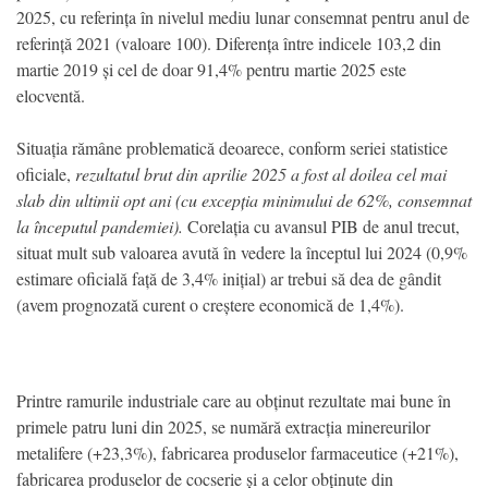
2025, cu referința în nivelul mediu lunar consemnat pentru anul de
referință 2021 (valoare 100). Diferența între indicele 103,2 din
martie 2019 și cel de doar 91,4% pentru martie 2025 este
elocventă.
Situația rămâne problematică deoarece, conform seriei statistice
oficiale,
rezultatul brut din aprilie 2025 a fost al doilea cel mai
slab din ultimii opt ani (cu excepția minimului de 62%, consemnat
la începutul pandemiei).
Corelația cu avansul PIB de anul trecut,
situat mult sub valoarea avută în vedere la începtul lui 2024 (0,9%
estimare oficială față de 3,4% inițial) ar trebui să dea de gândit
(avem prognozată curent o creștere economică de 1,4%).
Printre ramurile industriale care au obținut rezultate mai bune în
primele patru luni din 2025, se numără extracția minereurilor
metalifere (+23,3%), fabricarea produselor farmaceutice (+21%),
fabricarea produselor de cocserie și a celor obținute din