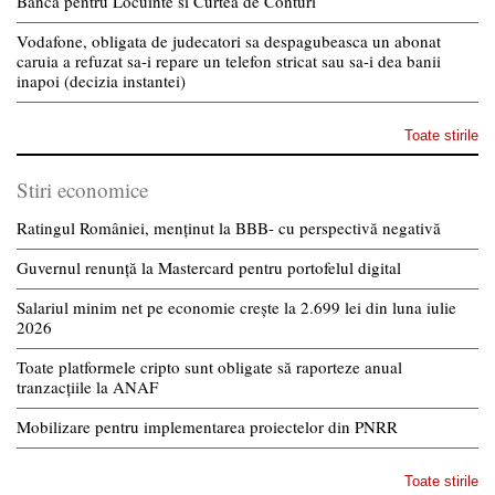
Banca pentru Locuinte si Curtea de Conturi
Vodafone, obligata de judecatori sa despagubeasca un abonat
caruia a refuzat sa-i repare un telefon stricat sau sa-i dea banii
inapoi (decizia instantei)
Toate stirile
Stiri economice
Ratingul României, menținut la BBB- cu perspectivă negativă
Guvernul renunță la Mastercard pentru portofelul digital
Salariul minim net pe economie crește la 2.699 lei din luna iulie
2026
Toate platformele cripto sunt obligate să raporteze anual
tranzacțiile la ANAF
Mobilizare pentru implementarea proiectelor din PNRR
Toate stirile