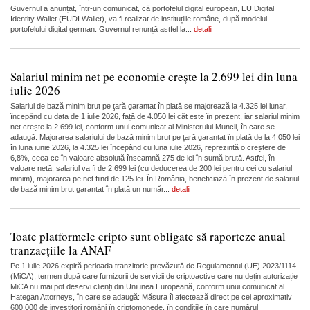
Guvernul a anunțat, într-un comunicat, că portofelul digital european, EU Digital
Identity Wallet (EUDI Wallet), va fi realizat de instituțiile române, după modelul
portofelului digital german. Guvernul renunță astfel la...
detalii
Salariul minim net pe economie crește la 2.699 lei din luna
iulie 2026
Salariul de bază minim brut pe ţară garantat în plată se majorează la 4.325 lei lunar,
începând cu data de 1 iulie 2026, față de 4.050 lei cât este în prezent, iar salariul minim
net crește la 2.699 lei, conform unui comunicat al Ministerului Muncii, în care se
adaugă: Majorarea salariului de bază minim brut pe țară garantat în plată de la 4.050 lei
în luna iunie 2026, la 4.325 lei începând cu luna iulie 2026, reprezintă o creștere de
6,8%, ceea ce în valoare absolută înseamnă 275 de lei în sumă brută. Astfel, în
valoare netă, salariul va fi de 2.699 lei (cu deducerea de 200 lei pentru cei cu salariul
minim), majorarea pe net fiind de 125 lei. În România, beneficiază în prezent de salariul
de bază minim brut garantat în plată un număr...
detalii
Toate platformele cripto sunt obligate să raporteze anual
tranzacțiile la ANAF
Pe 1 iulie 2026 expiră perioada tranzitorie prevăzută de Regulamentul (UE) 2023/1114
(MiCA), termen după care furnizorii de servicii de criptoactive care nu dețin autorizație
MiCA nu mai pot deservi clienți din Uniunea Europeană, conform unui comunicat al
Hategan Attorneys, în care se adaugă: Măsura îi afectează direct pe cei aproximativ
600.000 de investitori români în criptomonede, în condițiile în care numărul