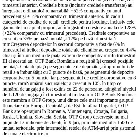
trimestrul anterior. Creditele brute (inclusiv creditele transferate) au
înregistrat o dinamică remarcabilă: +52% comparativ cu anul
precedent şi +14% comparativ cu trimestrul anterior. În cadrul
categoriei de credite de retail, creditele pentru locuinţe, inclusiv cele
garantate cu capital propriu, au înregistrat o creştere anuală de 128%
(+22% comparativ cu trimestrul precedent). Creditele corporative au
crescut cu 35% pe bază anuală şi 12% pe bază trimestrială.
rnrnCreşterea depozitelor în sectorul corporativ a fost de 6% în
trimestrul al treilea; depozitele totale ale clienţilor au crescut cu 4,4%
chiar şi într-un mediu de piaţă extrem de competitiv.rnrnÎn trimestrul
III al acestui an, OTP Bank România a reuşit să îşi crească poziţiile
pe piaţă. Cota de piaţă pe segmentele de depozite şi împrumuturi de
retail s-a îmbunătăţit cu 3 puncte de bază, pe segmentul de depozite
corporative cu 5 puncte, iar pe segmentul de credite corporative cu 8
puncte. rnrnNumărul sucursalelor a crescut la 105, în timp ce
numărul de angajaţi a fost extins cu 22 de persoane, atingând nivelul
de 1.120 de angajaţi în trimestrul al treilea. rnrnOTP Bank România
este membra a OTP Group, unul dintre cele mai importante grupuri
financiare din Europa Centrală şi de Est. În afara Ungariei, OTP
Bank are operaţiuni în Romania, Muntenegru, Croaţia, Bulgaria,
Rusia, Ukraina, Slovacia, Serbia. OTP Group deserveşte nu mai
puţin de 13 milioane de clienţi, în 9 ţări, prin intermediul a 1500 de
unitati teritoriale, prin intermediul retelei de ATM-uri şi prin sistemul
de canale electronice. rn