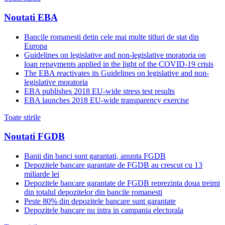
Noutati EBA
Bancile romanesti detin cele mai multe titluri de stat din
Europa
Guidelines on legislative and non-legislative moratoria on
loan repayments applied in the light of the COVID-19 crisis
The EBA reactivates its Guidelines on legislative and non-
legislative moratoria
EBA publishes 2018 EU-wide stress test results
EBA launches 2018 EU-wide transparency exercise
Toate stirile
Noutati FGDB
Banii din banci sunt garantati, anunta FGDB
Depozitele bancare garantate de FGDB au crescut cu 13
miliarde lei
Depozitele bancare garantate de FGDB reprezinta doua treimi
din totalul depozitelor din bancile romanesti
Peste 80% din depozitele bancare sunt garantate
Depozitele bancare nu intra in campania electorala