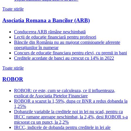
Toate stirile
Asociatia Romana a Bancilor (ARB)
Conducerea ARB rămâne neschimbată
Lecții de educație financiară pentru profesori
Băncile din România nu au majorat comisioanele aferente
operațiunilor în numerar
Concurs de educatie financiara pentru elevi, cu premii in bani
Creditele acordate de banci au crescut cu 14% in 2022
Toate stirile
ROBOR
ROBOR: ce este, cum se calculeaza, ce il influenteaza,
explicat de Asociatia Pietelor Financiare
ROBOR a scazut la 1,59%, dupa ce BNR a redus dobanda la
1,25%
Dobanzile variabile la creditele noi in lei nu scad, pentru ca
IRCC ramane aproape neschimbat, la 2,4%, desi ROBOR s-a
micsorat cu un punct, la 2,2%
IRCC, indicele de dobanda pentru creditele in lei ale