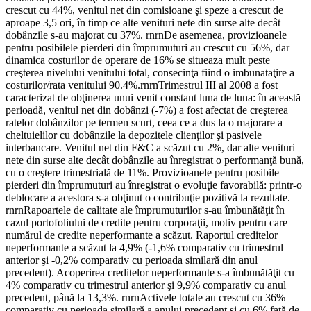
crescut cu 44%, venitul net din comisioane şi speze a crescut de
aproape 3,5 ori, în timp ce alte venituri nete din surse alte decât
dobânzile s-au majorat cu 37%. rnrnDe asemenea, provizioanele
pentru posibilele pierderi din împrumuturi au crescut cu 56%, dar
dinamica costurilor de operare de 16% se situeaza mult peste
creşterea nivelului venitului total, consecinţa fiind o imbunataţire a
costurilor/rata venitului 90.4%.rnrnTrimestrul III al 2008 a fost
caracterizat de obţinerea unui venit constant luna de luna: în această
perioadă, venitul net din dobânzi (-7%) a fost afectat de creşterea
ratelor dobânzilor pe termen scurt, ceea ce a dus la o majorare a
cheltuielilor cu dobânzile la depozitele clienţilor şi pasivele
interbancare. Venitul net din F&C a scăzut cu 2%, dar alte venituri
nete din surse alte decât dobânzile au înregistrat o performanţă bună,
cu o creştere trimestrială de 11%. Provizioanele pentru posibile
pierderi din împrumuturi au înregistrat o evoluţie favorabilă: printr-o
deblocare a acestora s-a obţinut o contribuţie pozitivă la rezultate.
rnrnRapoartele de calitate ale împrumuturilor s-au îmbunătăţit în
cazul portofoliului de credite pentru corporaţii, motiv pentru care
numărul de credite neperformante a scăzut. Raportul creditelor
neperformante a scăzut la 4,9% (-1,6% comparativ cu trimestrul
anterior şi -0,2% comparativ cu perioada similară din anul
precedent). Acoperirea creditelor neperformante s-a îmbunătăţit cu
4% comparativ cu trimestrul anterior şi 9,9% comparativ cu anul
precedent, până la 13,3%. rnrnActivele totale au crescut cu 36%
comparativ cu perioada similară a anului precedent şi cu 6% faţă de