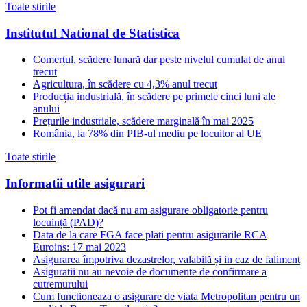
Toate stirile
Institutul National de Statistica
Comerțul, scădere lunară dar peste nivelul cumulat de anul
trecut
Agricultura, în scădere cu 4,3% anul trecut
Producția industrială, în scădere pe primele cinci luni ale
anului
Prețurile industriale, scădere marginală în mai 2025
România, la 78% din PIB-ul mediu pe locuitor al UE
Toate stirile
Informatii utile asigurari
Pot fi amendat dacă nu am asigurare obligatorie pentru
locuință (PAD)?
Data de la care FGA face plati pentru asigurarile RCA
Euroins: 17 mai 2023
Asigurarea împotriva dezastrelor, valabilă și in caz de faliment
Asiguratii nu au nevoie de documente de confirmare a
cutremurului
Cum functioneaza o asigurare de viata Metropolitan pentru un