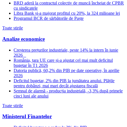
BRD aderă la contractul colectiv de muncă încheiat de CPBR
cu sindicatele
Libra Bank și-a majorat profitul cu 20%, la 324 milioane lei
Programul BCR de sărbătorile de Paște
Toate stirile
Analize economice
Creșterea prețurilor industriale, peste 14% la intern în iunie
2026
România, țara UE care și-a ajustat cel mai mult deficitul
bugetar în T1 2026
Datoria publică, 60,2% din PIB pe date operative, în aprilie
2026
Deficitul bugetar, 2% din PIB la jumătatea anului. Plățile
pentru dobânzi, mai mari decât ajustarea fiscală
Semnal de alarmă - producția industrială, -3,3% după primele
cinci luni ale anului
Toate stirile
Ministerul Finantelor