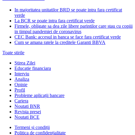
In majoritatea unitatilor BRD se poate intra fara certificat
verde
La BCR se poate intra fara certificat verde
Firmele, obligate sa dea zile libere parintilor care stau cu copiii
in timpul pandemiei de coronavirus
CEC Bank: accesul in banca se face fara certificat verde
Cum se amana ratele la creditele Garanti BBVA
Toate stirile
Stirea Zilei
Educatie financiara
Interviu
Analiza
Opinie
Profil
Probleme aplicații bancare
Cariera
Noutati BNR
Revista presei
Noutati BCE
Termeni și condiții
Politica de confidențialitate