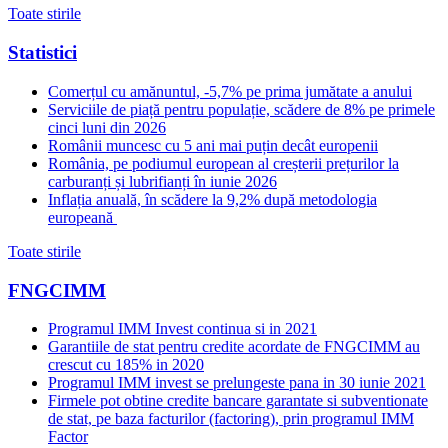
Toate stirile
Statistici
Comerțul cu amănuntul, -5,7% pe prima jumătate a anului
Serviciile de piață pentru populație, scădere de 8% pe primele
cinci luni din 2026
Românii muncesc cu 5 ani mai puțin decât europenii
România, pe podiumul european al creșterii prețurilor la
carburanți și lubrifianți în iunie 2026
Inflația anuală, în scădere la 9,2% după metodologia
europeană
Toate stirile
FNGCIMM
Programul IMM Invest continua si in 2021
Garantiile de stat pentru credite acordate de FNGCIMM au
crescut cu 185% in 2020
Programul IMM invest se prelungeste pana in 30 iunie 2021
Firmele pot obtine credite bancare garantate si subventionate
de stat, pe baza facturilor (factoring), prin programul IMM
Factor