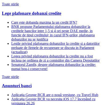
Toate stirile
Lege plafonare dobanzi credite
Care este dobanda maxima la un credit IFN?
BNR propune Parlamentului plafonarea dobanzilor la
creditele bancilor intre 1,5 si 4 ori peste DAE medie, in
functie de tipul creditului; in cazul IFN-urilor, plafonarea
dobanzilor nu se justifica
Legile privind plafonarea dobanzilor la credite si a datoriilor
preluate de firmele de recuperare se discuta in Parlament
(actualizat)
Legea privind plafonarea dobanzilor la credite nu a fost
inclusa pe ordinea de zi a comisiilor din Camera Deputatilor
Senatorul Zamfir, despre plafonarea dobanzilor la credite:
numai bou-i consecvent!
Toate stirile
Anunturi banci
Aplicația George BCR are o nouă versiune, cu Travel Hub
Aplicația George BCR va necesita iOS 17.7 începând cu
versiunea 26.26