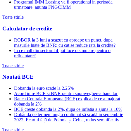
Programul IMM Leasing va fi operational in perioada
urmatoare, anunta FNGCIMM
Toate stirile
Calculator de credite
ROBOR la 3 luni a scazut cu aproape un punct, dupa
masurile luate de BNR; cu cat se reduce rata la credite?
In ce mall din sectorul 4 pot face o simulare pentru o
refinantare?
Toate stirile
Noutati BCE
Dobanda la euro scade la 2,25%
Acord intre BCE si BNR pentru supravegherea bancilor
Banca Centrala Europeana (BCE) explica de ce a majorat
dobanda la 2%
BCE creste dobanda la 2%, dupa ce inflatia a ajuns la 10%
Dobânda pe termen lung a continuat să scadă in septembrie
2022. Ecartul față de Polonia și Cehia, redus semnificativ
Toate stirile