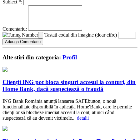
Subiect *:
Comentariu:
Tastati codul din imagine (doar cifre)
Alte stiri din categoria:
Profil
Clienții ING pot bloca singuri accesul la conturi, din
Home Bank, dacă suspectează o fraudă
ING Bank România anunță lansarea SAFEbutton, o nouă
funcționalitate disponibilă în aplicația Home'Bank, care le permite
clienților să blocheze imediat accesul la cont, atunci când
suspectează că au devenit victimele...
detalii