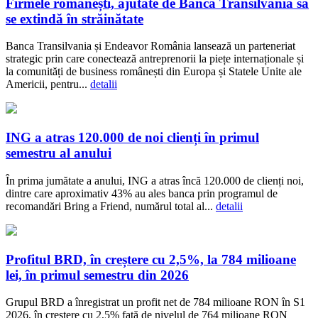
Firmele românești, ajutate de Banca Transilvania să
se extindă în străinătate
Banca Transilvania și Endeavor România lansează un parteneriat
strategic prin care conectează antreprenorii la piețe internaționale și
la comunități de business românești din Europa și Statele Unite ale
Americii, pentru...
detalii
ING a atras 120.000 de noi clienți în primul
semestru al anului
În prima jumătate a anului, ING a atras încă 120.000 de clienți noi,
dintre care aproximativ 43% au ales banca prin programul de
recomandări Bring a Friend, numărul total al...
detalii
Profitul BRD, în creștere cu 2,5%, la 784 milioane
lei, în primul semestru din 2026
Grupul BRD a înregistrat un profit net de 784 milioane RON în S1
2026, în creștere cu 2,5% față de nivelul de 764 milioane RON