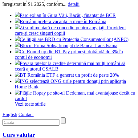
înregistrat în S1 2025, conform...
detalii
Parc eolian în Gura Văii, Bacău, finanțat de BCR
Românii preferă vacanța la mare în România
Zi suplimentară de concediu pentru angajații Provident
care-și cresc singuri copiii
Ce litigii are BRD cu Protecția Consumatorilor (ANPC)
Blocul Prima Solis, finanțat de Banca Transilvania
Cu Round up din BT Pay primești dobândă de 3% în
contul de economii
Povara ratelor la credite determină mai mulți români să
ceară ajutorul CSALB
BT România ETF a generat un profit de peste 20%
ING selectează ONG-urile pentru donații prin aplicația
Home Bank
Plățile Ropay pe site-ul Dedeman, mai avantajoase decât cu
cardul
Vezi toate stirile
English
Contact
Curs valutar