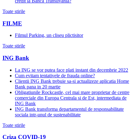
credit la Banca Transilvania?
Toate stirile
FILME
Filmul Parking, un cliseu plictisitor
Toate stirile
ING Bank
La ING se vor putea face plati instant din decembrie 2022
Cum evitam tentativele de frauda online?
Clientii ING Bank trebuie sa-si actualizeze aplicatia Home
Bank pana in 20 martie
Obligatiunile Rockcastle, cel mai mare proprietar de centre
comerciale din Europa Centrala si de Est, intermediata de
ING Bank
ING Bank transforma departamentul de responsabilitate
sociala intr-unul de sustenabilitate
Toate stirile
Criza COVID-19