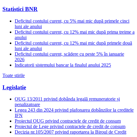
Statistici BNR
Deficitul contului curent, cu 5% mai mic după primele cinci
luni ale anului
Deficitul contului curent, cu 12% mai mic după prima treime a
anului
Deficitul contului curent, cu 12% mai mic după primele două
luni ale anului
Deficitul contului curent, scădere cu peste 5% în ianuarie
2026
Indicatorii sistemului bancar la finalul anului 2025
Toate stirile
Legislatie
OUG 13/2011 privind dobânda legală remuneratorie și
penalizatoare
Legea 243 din 2024 privind plafonarea dobânzilor la creditele
IFN
Proiectul OUG privind contractele de credit de consum
Proiectul de Lege privind contractele de credit de consum
Decizia nr.105/2007 privind raportarea la Biroul de Credit