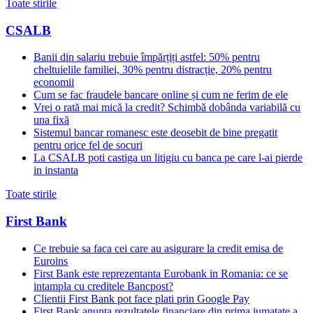
Toate stirile
CSALB
Banii din salariu trebuie împărțiți astfel: 50% pentru
cheltuielile familiei, 30% pentru distracție, 20% pentru
economii
Cum se fac fraudele bancare online și cum ne ferim de ele
Vrei o rată mai mică la credit? Schimbă dobânda variabilă cu
una fixă
Sistemul bancar romanesc este deosebit de bine pregatit
pentru orice fel de socuri
La CSALB poti castiga un litigiu cu banca pe care l-ai pierde
in instanta
Toate stirile
First Bank
Ce trebuie sa faca cei care au asigurare la credit emisa de
Euroins
First Bank este reprezentanta Eurobank in Romania: ce se
intampla cu creditele Bancpost?
Clientii First Bank pot face plati prin Google Pay
First Bank anunta rezultatele financiare din prima jumatate a