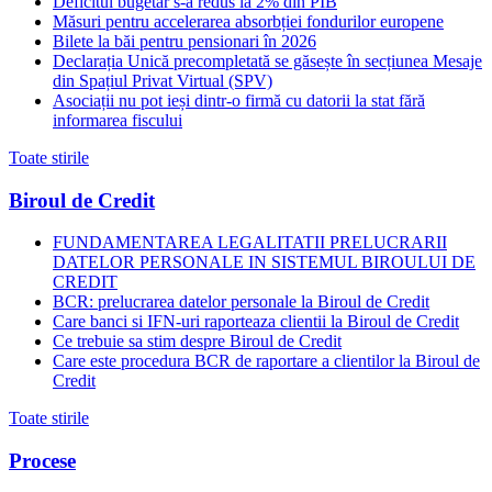
Deficitul bugetar s-a redus la 2% din PIB
Măsuri pentru accelerarea absorbției fondurilor europene
Bilete la băi pentru pensionari în 2026
Declarația Unică precompletată se găsește în secțiunea Mesaje
din Spațiul Privat Virtual (SPV)
Asociații nu pot ieși dintr-o firmă cu datorii la stat fără
informarea fiscului
Toate stirile
Biroul de Credit
FUNDAMENTAREA LEGALITATII PRELUCRARII
DATELOR PERSONALE IN SISTEMUL BIROULUI DE
CREDIT
BCR: prelucrarea datelor personale la Biroul de Credit
Care banci si IFN-uri raporteaza clientii la Biroul de Credit
Ce trebuie sa stim despre Biroul de Credit
Care este procedura BCR de raportare a clientilor la Biroul de
Credit
Toate stirile
Procese