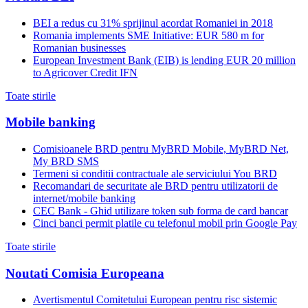
BEI a redus cu 31% sprijinul acordat Romaniei in 2018
Romania implements SME Initiative: EUR 580 m for
Romanian businesses
European Investment Bank (EIB) is lending EUR 20 million
to Agricover Credit IFN
Toate stirile
Mobile banking
Comisioanele BRD pentru MyBRD Mobile, MyBRD Net,
My BRD SMS
Termeni si conditii contractuale ale serviciului You BRD
Recomandari de securitate ale BRD pentru utilizatorii de
internet/mobile banking
CEC Bank - Ghid utilizare token sub forma de card bancar
Cinci banci permit platile cu telefonul mobil prin Google Pay
Toate stirile
Noutati Comisia Europeana
Avertismentul Comitetului European pentru risc sistemic