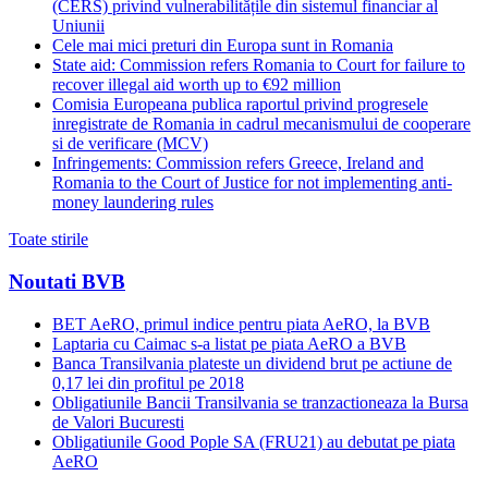
(CERS) privind vulnerabilitățile din sistemul financiar al
Uniunii
Cele mai mici preturi din Europa sunt in Romania
State aid: Commission refers Romania to Court for failure to
recover illegal aid worth up to €92 million
Comisia Europeana publica raportul privind progresele
inregistrate de Romania in cadrul mecanismului de cooperare
si de verificare (MCV)
Infringements: Commission refers Greece, Ireland and
Romania to the Court of Justice for not implementing anti-
money laundering rules
Toate stirile
Noutati BVB
BET AeRO, primul indice pentru piata AeRO, la BVB
Laptaria cu Caimac s-a listat pe piata AeRO a BVB
Banca Transilvania plateste un dividend brut pe actiune de
0,17 lei din profitul pe 2018
Obligatiunile Bancii Transilvania se tranzactioneaza la Bursa
de Valori Bucuresti
Obligatiunile Good Pople SA (FRU21) au debutat pe piata
AeRO