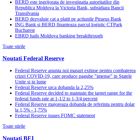
BERD este ingrijorata de investigatia autoritatilor din
Republica Moldova la Victoria Bank, subsidiara Bancii
Transilvania
BERD dezvaluie cat a platit pe actiunile Piraeus Bank
ING Bank si BERD finanteaza parcul logistic CTPark
Bucharest
EBRD hails Moldova banking breakthrough
Toate stirile
Noutati Federal Reserve
Federal Reserve anunta noi masuri extinse pentru combaterea
crizei COVID-19, care produce pagube "imense" in Statele
Unite si in lume
Federal Reserve urca dobanda la 2,25%
Federal Reserve decided to maintain the target range for the
federal funds rate at 1-1/2 to 1-3/4 percent
Federal Reserve majoreaza dobanda de referinta pentru dolar
la 1,5% - 1,75%
Federal Reserve issues FOMC statement
Toate stirile
Noutati BEI