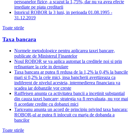
persoanelor fizice, a scazut la 1,75%, dar nu va avea efecte
imediate pe piata creditarii
Istoricul ROBOR la 3 luni, in perioada 01.08.1995 -
31.12.2019
Toate stirile
Taxa bancara
Normele metodologice pentru aplicarea taxei bancare,
publicate de Ministerul Finantelor
Noul ROBOR se va aplica automat la creditele noi si prin
refinantare la cele in derulare
Taxa bancara ar putea fi redusa de la 1,2% la 0,4% la bancile
mari si 0,2% la cele mici, insa bancherii avertizeaza ca
indiferent de nivelul acesteia, intermedierea financiara va
scadea iar dobanzile vor creste
Raiffeisen anunta ca activitatea bancii a incetinit substantial
din cauza taxei bancare; strategia va fi reevaluata, nu vor mai
fi acordate credite cu dobanzi mici
Tariceanu anunta un acord de principiu privind taxa bancara:
ROBOR-ul ar putea fi inlocuit cu marja de dobanda a
bancilor
Toate stirile