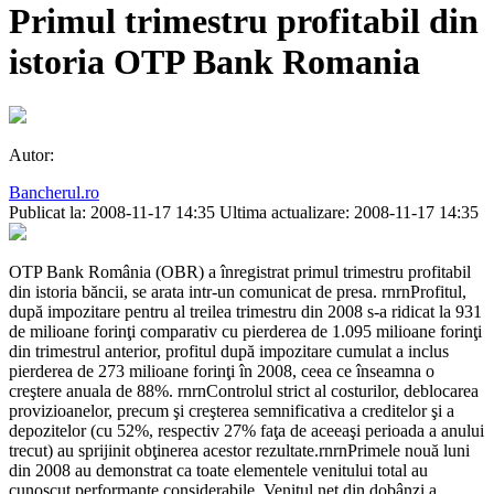
Primul trimestru profitabil din
istoria OTP Bank Romania
Autor:
Bancherul.ro
Publicat la: 2008-11-17 14:35
Ultima actualizare: 2008-11-17 14:35
OTP Bank România (OBR) a înregistrat primul trimestru profitabil
din istoria băncii, se arata intr-un comunicat de presa. rnrnProfitul,
după impozitare pentru al treilea trimestru din 2008 s-a ridicat la 931
de milioane forinţi comparativ cu pierderea de 1.095 milioane forinţi
din trimestrul anterior, profitul după impozitare cumulat a inclus
pierderea de 273 milioane forinţi în 2008, ceea ce înseamna o
creştere anuala de 88%. rnrnControlul strict al costurilor, deblocarea
provizioanelor, precum şi creşterea semnificativa a creditelor şi a
depozitelor (cu 52%, respectiv 27% faţa de aceeaşi perioada a anului
trecut) au sprijinit obţinerea acestor rezultate.rnrnPrimele nouă luni
din 2008 au demonstrat ca toate elementele venitului total au
cunoscut performanţe considerabile. Venitul net din dobânzi a