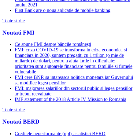
anului 2021
First Bank are o noua aplicatie de mobile banking
Toate stirile
Noutati FMI
Ce spune FMI despre băncile românești
FMI: criza COVID-19 se transforma in criza economica si
financiara in 2020, suntem pregatiti cu 1 trilion (o mie de
miliarde) de dolari, pentru a ajuta tarile in dificultate;
prioritatea sunt ajutoarele financiare pentru familiile si firmele
vulnerabile
FMI cere BNR sa intareasca politica monetara iar Guvernului
sa modifice legea pensiilor
FMI: majorarea salariilor din sectorul public si legea pensiilor
ar trebui reevaluate
IMF statement of the 2018 Article IV Mission to Romania
Toate stirile
Noutati BERD
Creditele neperformante (npl) - statistici BERD