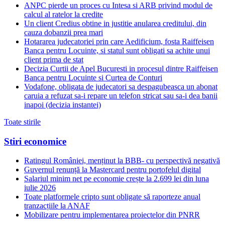
ANPC pierde un proces cu Intesa si ARB privind modul de
calcul al ratelor la credite
Un client Credius obtine in justitie anularea creditului, din
cauza dobanzii prea mari
Hotararea judecatoriei prin care Aedificium, fosta Raiffeisen
Banca pentru Locuinte, si statul sunt obligati sa achite unui
client prima de stat
Decizia Curtii de Apel Bucuresti in procesul dintre Raiffeisen
Banca pentru Locuinte si Curtea de Conturi
Vodafone, obligata de judecatori sa despagubeasca un abonat
caruia a refuzat sa-i repare un telefon stricat sau sa-i dea banii
inapoi (decizia instantei)
Toate stirile
Stiri economice
Ratingul României, menținut la BBB- cu perspectivă negativă
Guvernul renunță la Mastercard pentru portofelul digital
Salariul minim net pe economie crește la 2.699 lei din luna
iulie 2026
Toate platformele cripto sunt obligate să raporteze anual
tranzacțiile la ANAF
Mobilizare pentru implementarea proiectelor din PNRR