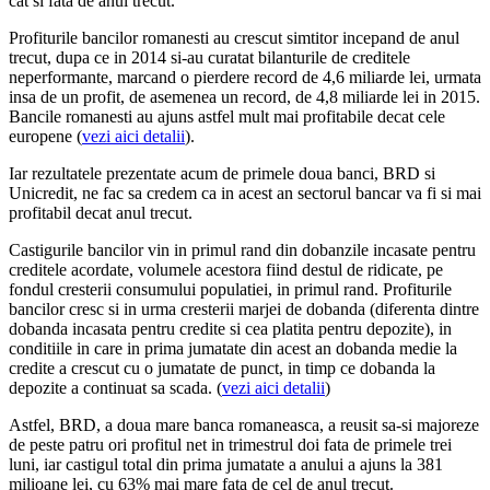
cat si fata de anul trecut.
Profiturile bancilor romanesti au crescut simtitor incepand de anul
trecut, dupa ce in 2014 si-au curatat bilanturile de creditele
neperformante, marcand o pierdere record de 4,6 miliarde lei, urmata
insa de un profit, de asemenea un record, de 4,8 miliarde lei in 2015.
Bancile romanesti au ajuns astfel mult mai profitabile decat cele
europene (
vezi aici detalii
).
Iar rezultatele prezentate acum de primele doua banci, BRD si
Unicredit, ne fac sa credem ca in acest an sectorul bancar va fi si mai
profitabil decat anul trecut.
Castigurile bancilor vin in primul rand din dobanzile incasate pentru
creditele acordate, volumele acestora fiind destul de ridicate, pe
fondul cresterii consumului populatiei, in primul rand. Profiturile
bancilor cresc si in urma cresterii marjei de dobanda (diferenta dintre
dobanda incasata pentru credite si cea platita pentru depozite), in
conditiile in care in prima jumatate din acest an dobanda medie la
credite a crescut cu o jumatate de punct, in timp ce dobanda la
depozite a continuat sa scada. (
vezi aici detalii
)
Astfel, BRD, a doua mare banca romaneasca, a reusit sa-si majoreze
de peste patru ori profitul net in trimestrul doi fata de primele trei
luni, iar castigul total din prima jumatate a anului a ajuns la 381
milioane lei, cu 63% mai mare fata de cel de anul trecut.