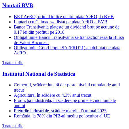
Noutati BVB
BET AeRO, primul indice pentru piata AeRO, la BVB
Laptaria cu Caimac s-a listat pe piata AeRO a BVB
Banca Transilvania plateste un dividend brut pe actiune de
0,17 lei din profitul pe 2018
Obligatiunile Bancii Transilvania se tranzactioneaza la Bursa
de Valori Bucuresti
Obligatiunile Good Pople SA (FRU21) au debutat pe piata
AeRO
Toate stirile
Institutul National de Statistica
Comerțul, scădere lunară dar peste nivelul cumulat de anul
trecut
Agricultura, în scădere cu 4,3% anul trecut
Producția industrială, în scădere pe primele cinci luni ale
anului
Prețurile industriale, scădere marginală în mai 2025
România, la 78% din PIB-ul mediu pe locuitor al UE
Toate stirile