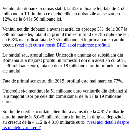
Venitul din dobanzi a ramas stabil, la 453 milioane lei, fata de 452
milioane in T1, in timp ce cheltuielile cu dobanzile au scazut cu
12%, de la 64 la 56 milioane lei.
Venitul net din dobanzi a avansat astfel cu aproape 3%, de la 387 la
398 milioane lei, totalul in primul trimestru fiind de 785 milioane lei,
cu 6,8% mai ridicat fata de 735 milioane lei in prima parte a anului
trecut. (
vezi aici cum a reusit BRD sa-si majoreze profitul
)
La randul sau, grupul italian Unicredit a anuntat ca subsidiara din
Romania si-a majorat profitul in trimestrul doi din acest an cu 66%,
la 30 milioane euro, fata de doar 18 milioane euro in primele trei luni
ale anului.
Fata de primul semestru din 2015, profitul este mai mare cu 77%.
Unicredit si-a mentinut la 51 milioane euro veniturile din dobanzi si
le-a majorat usor pe cele din comisioane, de la 17 la 19 milioane
euro.
Soldul de credite acordate clientilor a avansat de la 4,957 miliarde
euro in martie la 5,045 miliarde euro in iunie, in timp ce depozitele
au crescut de la 4,112 la 4,310 miliarde euro. (
vezi aici detalii despre
rezultatele Unicredit
)