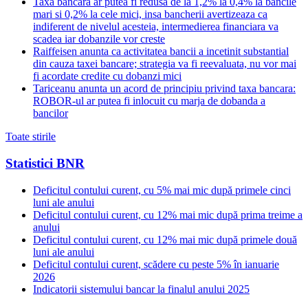
Taxa bancara ar putea fi redusa de la 1,2% la 0,4% la bancile
mari si 0,2% la cele mici, insa bancherii avertizeaza ca
indiferent de nivelul acesteia, intermedierea financiara va
scadea iar dobanzile vor creste
Raiffeisen anunta ca activitatea bancii a incetinit substantial
din cauza taxei bancare; strategia va fi reevaluata, nu vor mai
fi acordate credite cu dobanzi mici
Tariceanu anunta un acord de principiu privind taxa bancara:
ROBOR-ul ar putea fi inlocuit cu marja de dobanda a
bancilor
Toate stirile
Statistici BNR
Deficitul contului curent, cu 5% mai mic după primele cinci
luni ale anului
Deficitul contului curent, cu 12% mai mic după prima treime a
anului
Deficitul contului curent, cu 12% mai mic după primele două
luni ale anului
Deficitul contului curent, scădere cu peste 5% în ianuarie
2026
Indicatorii sistemului bancar la finalul anului 2025