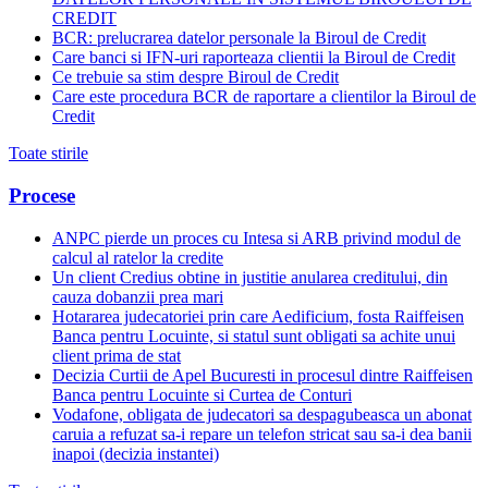
CREDIT
BCR: prelucrarea datelor personale la Biroul de Credit
Care banci si IFN-uri raporteaza clientii la Biroul de Credit
Ce trebuie sa stim despre Biroul de Credit
Care este procedura BCR de raportare a clientilor la Biroul de
Credit
Toate stirile
Procese
ANPC pierde un proces cu Intesa si ARB privind modul de
calcul al ratelor la credite
Un client Credius obtine in justitie anularea creditului, din
cauza dobanzii prea mari
Hotararea judecatoriei prin care Aedificium, fosta Raiffeisen
Banca pentru Locuinte, si statul sunt obligati sa achite unui
client prima de stat
Decizia Curtii de Apel Bucuresti in procesul dintre Raiffeisen
Banca pentru Locuinte si Curtea de Conturi
Vodafone, obligata de judecatori sa despagubeasca un abonat
caruia a refuzat sa-i repare un telefon stricat sau sa-i dea banii
inapoi (decizia instantei)