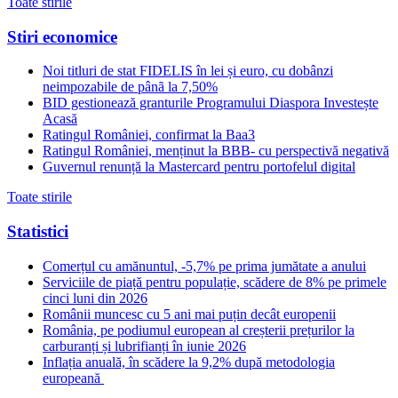
Toate stirile
Stiri economice
Noi titluri de stat FIDELIS în lei și euro, cu dobânzi
neimpozabile de pânã la 7,50%
BID gestionează granturile Programului Diaspora Investește
Acasă
Ratingul României, confirmat la Baa3
Ratingul României, menținut la BBB- cu perspectivă negativă
Guvernul renunță la Mastercard pentru portofelul digital
Toate stirile
Statistici
Comerțul cu amănuntul, -5,7% pe prima jumătate a anului
Serviciile de piață pentru populație, scădere de 8% pe primele
cinci luni din 2026
Românii muncesc cu 5 ani mai puțin decât europenii
România, pe podiumul european al creșterii prețurilor la
carburanți și lubrifianți în iunie 2026
Inflația anuală, în scădere la 9,2% după metodologia
europeană