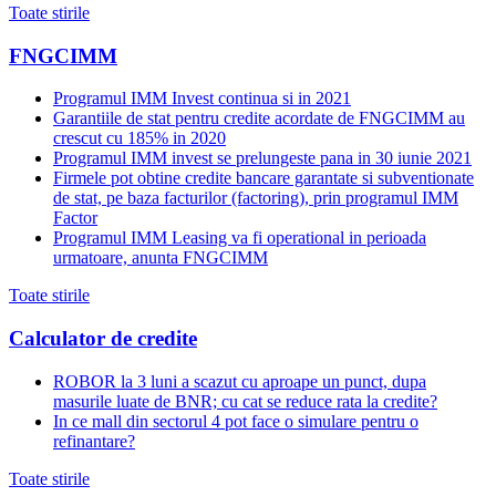
Toate stirile
FNGCIMM
Programul IMM Invest continua si in 2021
Garantiile de stat pentru credite acordate de FNGCIMM au
crescut cu 185% in 2020
Programul IMM invest se prelungeste pana in 30 iunie 2021
Firmele pot obtine credite bancare garantate si subventionate
de stat, pe baza facturilor (factoring), prin programul IMM
Factor
Programul IMM Leasing va fi operational in perioada
urmatoare, anunta FNGCIMM
Toate stirile
Calculator de credite
ROBOR la 3 luni a scazut cu aproape un punct, dupa
masurile luate de BNR; cu cat se reduce rata la credite?
In ce mall din sectorul 4 pot face o simulare pentru o
refinantare?
Toate stirile