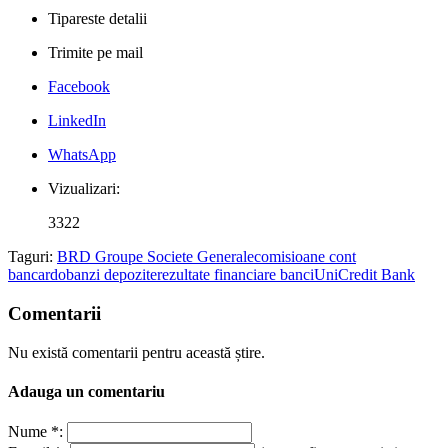
Tipareste detalii
Trimite pe mail
Facebook
LinkedIn
WhatsApp
Vizualizari:
3322
Taguri:
BRD Groupe Societe Generale
comisioane cont
bancar
dobanzi depozite
rezultate financiare banci
UniCredit Bank
Comentarii
Nu există comentarii pentru această știre.
Adauga un comentariu
Nume *: