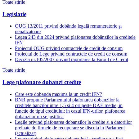
Toate stirile
Legislatie
OUG 13/2011 privind dobânda legală remuneratorie și
penalizatoare
Legea 243 din 2024 privind plafonarea dobânzilor la creditele
IFN
Proiectul OUG privind contractele de credit de consum
Proiectul de Lege privind contractele de credit de consum
Decizia nr.105/2007 privind raportarea la Biroul de Credit
Toate stirile
Lege plafonare dobanzi credite
Care este dobanda maxima la un credit IFN?
BNR propune Parlamentului plafonarea dobanzilor la
creditele bancilor intre 1,5 si 4 ori peste DAE medie, in
functie de tipul creditului; in cazul IFN-urilor, plafonarea
dobanzilor nu se justifica
Legile privind plafonarea dobanzilor la credite si a datoriilor
preluate de firmele de recuperare se discuta in Parlament
(actualizat)
Legea privind plafonarea dobanzilor la credite nu a fost