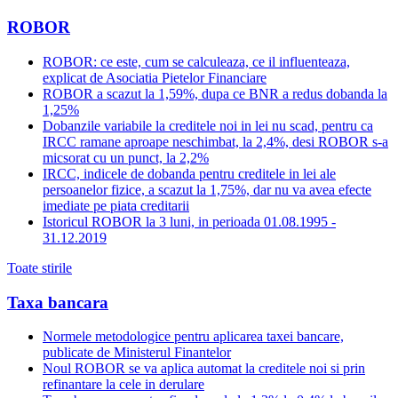
ROBOR
ROBOR: ce este, cum se calculeaza, ce il influenteaza,
explicat de Asociatia Pietelor Financiare
ROBOR a scazut la 1,59%, dupa ce BNR a redus dobanda la
1,25%
Dobanzile variabile la creditele noi in lei nu scad, pentru ca
IRCC ramane aproape neschimbat, la 2,4%, desi ROBOR s-a
micsorat cu un punct, la 2,2%
IRCC, indicele de dobanda pentru creditele in lei ale
persoanelor fizice, a scazut la 1,75%, dar nu va avea efecte
imediate pe piata creditarii
Istoricul ROBOR la 3 luni, in perioada 01.08.1995 -
31.12.2019
Toate stirile
Taxa bancara
Normele metodologice pentru aplicarea taxei bancare,
publicate de Ministerul Finantelor
Noul ROBOR se va aplica automat la creditele noi si prin
refinantare la cele in derulare