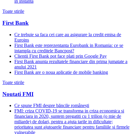
in instanta
Toate stirile
First Bank
Ce trebuie sa faca cei care au asigurare la credit emisa de
Euroins
First Bank este reprezentanta Eurobank in Romania: ce se
intampla cu creditele Bancpost?
Clientii First Bank pot face plati prin Google Pay
First Bank anunta rezultatele financiare din prima jumatate a
anului 2021
First Bank are o noua aplicatie de mobile banking
Toate stirile
Noutati FMI
Ce spune FMI despre băncile românești
FMI: criza COVID-19 se transforma in criza economica si
financiara in 2020, suntem pregatiti cu 1 trilion (o mie de
miliarde) de dolari, pentru a ajuta tarile in dificultate;
prioritatea sunt ajutoarele financiare pentru familiile si firmele
vulnerabile