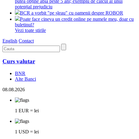
putea obține abia peste 5 ani; exemplu de calcul al unui
potențial prejudiciu
BCR a vorbit "pe șleau" cu oamenii despre ROBOR
Poate face cineva un credit online pe numele meu, doar cu
buletinul?
Vezi toate stirile
English
Contact
Curs valutar
BNR
Alte Banci
08.08.2026
1 EUR = lei
1 USD = lei