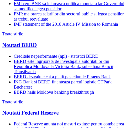
FMI cere BNR sa intareasca politica monetara iar Guvernului
sa modifice legea pensiilor
FMI: majorarea salariilor din sectorul public si legea pensiilor
ar trebui reevaluate
IMF statement of the 2018 Article IV Mission to Romania
Toate stirile
Noutati BERD
Creditele neperformante (npl) - statistici BERD
BERD este ingrijorata de investigatia autoritatilor din
Republica Moldova la Victoria Bank, subsidiara Bancii
Transilvania
BERD dezvaluie cat a platit pe actiunile Piraeus Bank
ING Bank si BERD finanteaza parcul logistic CTPark
Bucharest
EBRD hails Moldova banking breakthrough
Toate stirile
Noutati Federal Reserve
Federal Reserve anunta noi masuri extinse pentru combaterea