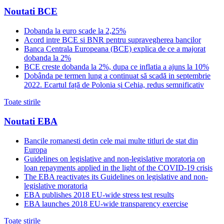
Noutati BCE
Dobanda la euro scade la 2,25%
Acord intre BCE si BNR pentru supravegherea bancilor
Banca Centrala Europeana (BCE) explica de ce a majorat
dobanda la 2%
BCE creste dobanda la 2%, dupa ce inflatia a ajuns la 10%
Dobânda pe termen lung a continuat să scadă in septembrie
2022. Ecartul față de Polonia și Cehia, redus semnificativ
Toate stirile
Noutati EBA
Bancile romanesti detin cele mai multe titluri de stat din
Europa
Guidelines on legislative and non-legislative moratoria on
loan repayments applied in the light of the COVID-19 crisis
The EBA reactivates its Guidelines on legislative and non-
legislative moratoria
EBA publishes 2018 EU-wide stress test results
EBA launches 2018 EU-wide transparency exercise
Toate stirile