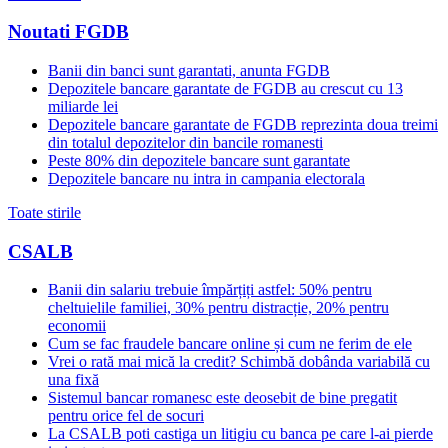
Noutati FGDB
Banii din banci sunt garantati, anunta FGDB
Depozitele bancare garantate de FGDB au crescut cu 13
miliarde lei
Depozitele bancare garantate de FGDB reprezinta doua treimi
din totalul depozitelor din bancile romanesti
Peste 80% din depozitele bancare sunt garantate
Depozitele bancare nu intra in campania electorala
Toate stirile
CSALB
Banii din salariu trebuie împărțiți astfel: 50% pentru
cheltuielile familiei, 30% pentru distracție, 20% pentru
economii
Cum se fac fraudele bancare online și cum ne ferim de ele
Vrei o rată mai mică la credit? Schimbă dobânda variabilă cu
una fixă
Sistemul bancar romanesc este deosebit de bine pregatit
pentru orice fel de socuri
La CSALB poti castiga un litigiu cu banca pe care l-ai pierde