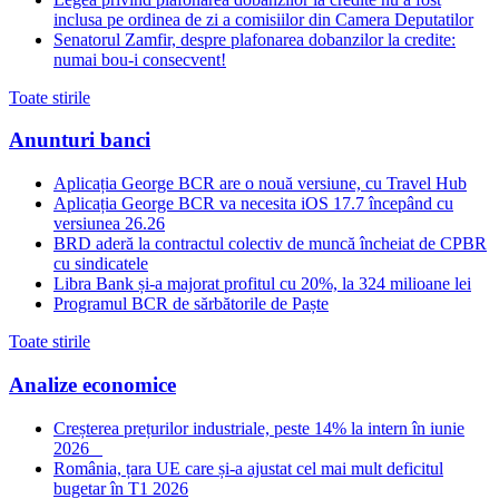
inclusa pe ordinea de zi a comisiilor din Camera Deputatilor
Senatorul Zamfir, despre plafonarea dobanzilor la credite:
numai bou-i consecvent!
Toate stirile
Anunturi banci
Aplicația George BCR are o nouă versiune, cu Travel Hub
Aplicația George BCR va necesita iOS 17.7 începând cu
versiunea 26.26
BRD aderă la contractul colectiv de muncă încheiat de CPBR
cu sindicatele
Libra Bank și-a majorat profitul cu 20%, la 324 milioane lei
Programul BCR de sărbătorile de Paște
Toate stirile
Analize economice
Creșterea prețurilor industriale, peste 14% la intern în iunie
2026
România, țara UE care și-a ajustat cel mai mult deficitul
bugetar în T1 2026