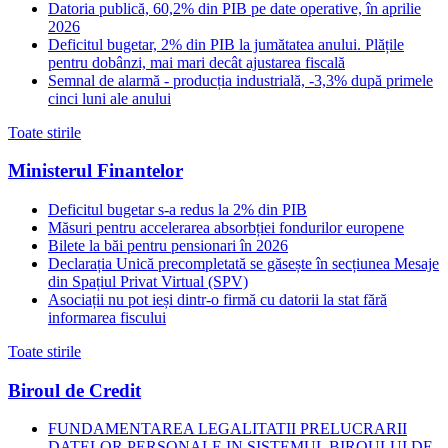
Datoria publică, 60,2% din PIB pe date operative, în aprilie
2026
Deficitul bugetar, 2% din PIB la jumătatea anului. Plățile
pentru dobânzi, mai mari decât ajustarea fiscală
Semnal de alarmă - producția industrială, -3,3% după primele
cinci luni ale anului
Toate stirile
Ministerul Finantelor
Deficitul bugetar s-a redus la 2% din PIB
Măsuri pentru accelerarea absorbției fondurilor europene
Bilete la băi pentru pensionari în 2026
Declarația Unică precompletată se găsește în secțiunea Mesaje
din Spațiul Privat Virtual (SPV)
Asociații nu pot ieși dintr-o firmă cu datorii la stat fără
informarea fiscului
Toate stirile
Biroul de Credit
FUNDAMENTAREA LEGALITATII PRELUCRARII
DATELOR PERSONALE IN SISTEMUL BIROULUI DE