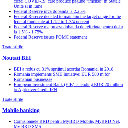
crizei COVID-19, care produce pagube "imense" in Statele
Unite si in lume
Federal Reserve urca dobanda la 2,25%
Federal Reserve decided to maintain the target range for the
federal funds rate at 1-1/2 to 1-3/4 percent
Federal Reserve majoreaza dobanda de referinta pentru dolar
la 1,5% - 1,75%
Federal Reserve issues FOMC statement
Toate stirile
Noutati BEI
BEI a redus cu 31% sprijinul acordat Romaniei in 2018
Romania implements SME Initiative: EUR 580 m for
Romanian businesses
European Investment Bank (EIB) is lending EUR 20 million
to Agricover Credit IFN
Toate stirile
Mobile banking
Comisioanele BRD pentru MyBRD Mobile, MyBRD Net,
My BRD SMS