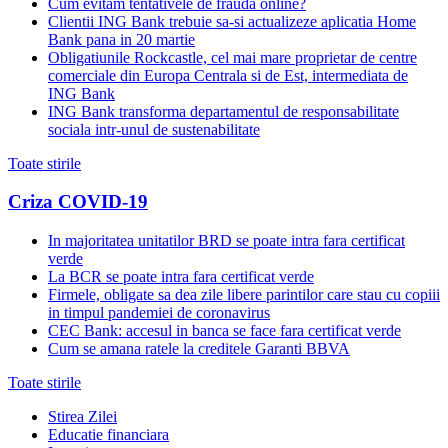
Cum evitam tentativele de frauda online?
Clientii ING Bank trebuie sa-si actualizeze aplicatia Home
Bank pana in 20 martie
Obligatiunile Rockcastle, cel mai mare proprietar de centre
comerciale din Europa Centrala si de Est, intermediata de
ING Bank
ING Bank transforma departamentul de responsabilitate
sociala intr-unul de sustenabilitate
Toate stirile
Criza COVID-19
In majoritatea unitatilor BRD se poate intra fara certificat
verde
La BCR se poate intra fara certificat verde
Firmele, obligate sa dea zile libere parintilor care stau cu copiii
in timpul pandemiei de coronavirus
CEC Bank: accesul in banca se face fara certificat verde
Cum se amana ratele la creditele Garanti BBVA
Toate stirile
Stirea Zilei
Educatie financiara