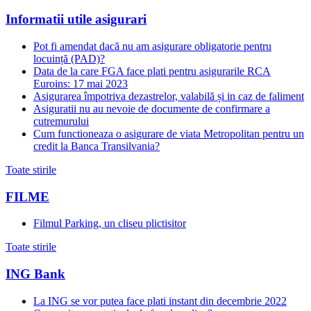
Informatii utile asigurari
Pot fi amendat dacă nu am asigurare obligatorie pentru
locuință (PAD)?
Data de la care FGA face plati pentru asigurarile RCA
Euroins: 17 mai 2023
Asigurarea împotriva dezastrelor, valabilă și in caz de faliment
Asiguratii nu au nevoie de documente de confirmare a
cutremurului
Cum functioneaza o asigurare de viata Metropolitan pentru un
credit la Banca Transilvania?
Toate stirile
FILME
Filmul Parking, un cliseu plictisitor
Toate stirile
ING Bank
La ING se vor putea face plati instant din decembrie 2022