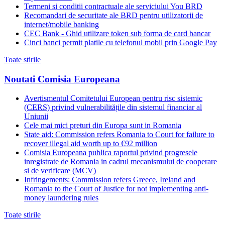
Termeni si conditii contractuale ale serviciului You BRD
Recomandari de securitate ale BRD pentru utilizatorii de
internet/mobile banking
CEC Bank - Ghid utilizare token sub forma de card bancar
Cinci banci permit platile cu telefonul mobil prin Google Pay
Toate stirile
Noutati Comisia Europeana
Avertismentul Comitetului European pentru risc sistemic
(CERS) privind vulnerabilitățile din sistemul financiar al
Uniunii
Cele mai mici preturi din Europa sunt in Romania
State aid: Commission refers Romania to Court for failure to
recover illegal aid worth up to €92 million
Comisia Europeana publica raportul privind progresele
inregistrate de Romania in cadrul mecanismului de cooperare
si de verificare (MCV)
Infringements: Commission refers Greece, Ireland and
Romania to the Court of Justice for not implementing anti-
money laundering rules
Toate stirile