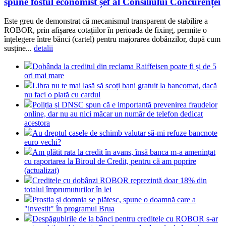
spune fostul economist șef al Consiliului Concurenței
Este greu de demonstrat că mecanismul transparent de stabilire a
ROBOR, prin afișarea cotațiilor în perioada de fixing, permite o
înțelegere între bănci (cartel) pentru majorarea dobânzilor, după cum
susține...
detalii
Dobânda la creditul din reclama Raiffeisen poate fi și de 5
ori mai mare
Libra nu te mai lasă să scoți bani gratuit la bancomat, dacă
nu faci o plată cu cardul
Poliția și DNSC spun că e importantă prevenirea fraudelor
online, dar nu au nici măcar un număr de telefon dedicat
acestora
Au dreptul casele de schimb valutar să-mi refuze bancnote
euro vechi?
Am plătit rata la credit în avans, însă banca m-a amenințat
cu raportarea la Biroul de Credit, pentru că am poprire
(actualizat)
Creditele cu dobânzi ROBOR reprezintă doar 18% din
totalul împrumuturilor în lei
Prostia și domnia se plătesc, spune o doamnă care a
"investit" în programul Brua
Despăgubirile de la bănci pentru creditele cu ROBOR s-ar