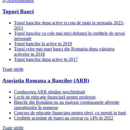
Topuri Banci
Topul bancilor dupa active si cota de piata in perioada 2022-
2015
Topul bancilor cu cele mai mici dobanzi la creditele de nevoi
personale
Topul bancilor la active in 2019
Topul celor mai mari banci din Romania dupa valoarea
activelor in 2018
Topul bancilor dupa active in 2017
Toate stirile
Asociatia Romana a Bancilor (ARB)
Conducerea ARB rămâne neschimbată
Lecții de educație financiară pentru profesori
Băncile din România nu au majorat comisioanele aferente
operațiunilor în numerar
Concurs de educatie financiara pentru elevi, cu premii in bani
Creditele acordate de banci au crescut cu 14% in 2022
Toate stirile