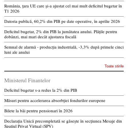
România, țara UE care și-a ajustat cel mai mult deficitul bugetar în
T1 2026
Datoria publică, 60,2% din PIB pe date operative, în aprilie 2026
Deficitul bugetar, 2% din PIB la jumătatea anului. Plățile pentru
dobânzi, mai mari decât ajustarea fiscală
Semnal de alarmă - producția industrială, -3,3% după primele cinci
luni ale anului
Toate stirile
Ministerul Finantelor
Deficitul bugetar s-a redus la 2% din PIB
Măsuri pentru accelerarea absorbției fondurilor europene
Bilete la băi pentru pensionari în 2026
Declarația Unică precompletată se găsește în secțiunea Mesaje din
Spațiul Privat Virtual (SPV)