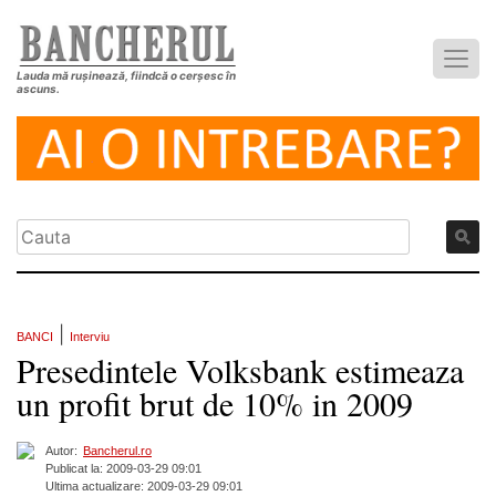
Lauda mă rușinează, fiindcă o cerșesc în
ascuns.
|
BANCI
Interviu
Presedintele Volksbank estimeaza
un profit brut de 10% in 2009
Autor:
Bancherul.ro
Publicat la: 2009-03-29 09:01
Ultima actualizare: 2009-03-29 09:01