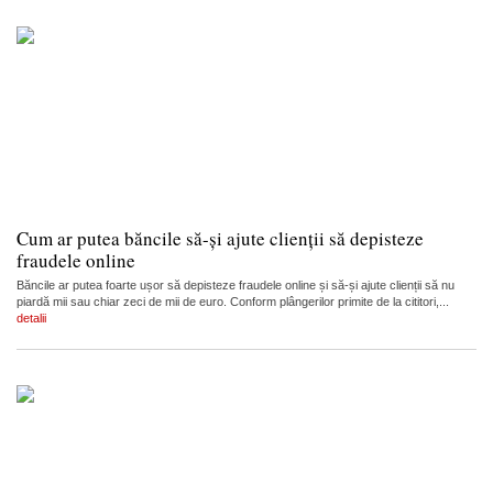
Cum ar putea băncile să-și ajute clienții să depisteze
fraudele online
Băncile ar putea foarte ușor să depisteze fraudele online și să-și ajute clienții să nu
piardă mii sau chiar zeci de mii de euro. Conform plângerilor primite de la cititori,...
detalii