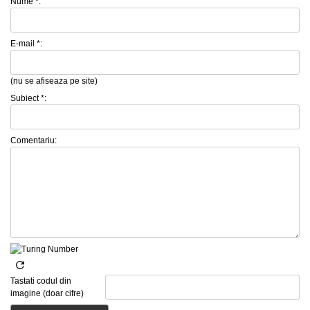
Nume *:
E-mail *:
(nu se afiseaza pe site)
Subiect *:
Comentariu:
Tastati codul din
imagine (doar cifre)