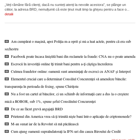
„Veți rămâne fără clienți, dacă nu sunteți atenți la nevoile acestora”, se plânge un
cititor, la adresa BRD, nemulțumit că este ținut mult timp la ghișeu pentru a face o...
detalii
Am cumpărat o mașină, apoi Poliția m-a oprit și mi-a luat actele, pentru că era sub
sechestru
Facebook poate încasa liniștită bani din reclamele la fraude: CNA nu o poate amenda
Escrocii în investiții online îți trimit bani pentru a-ți câștiga încrederea
Culmea fraudelor online: oamenii sunt amenințați de escroci cu ANAF și Interpol
Elementul crucial care a determinat Consiliul Concurenței să amendeze băncile:
transparența în perioada de fixing, spune Chirițoiu
Nu a fost un cartel al băncilor, ci un schimb de informații care a dus la o creștere
mică a ROBOR, sub 1%, spune șeful Consiliului Concurenței
De ce au făcut grevă angajații BRD
Prietenul din America vrea să-ți trimită niște bani într-o aplicație de criptomonede?
M-au sunat iar de la Revolut să mă păcălească
Cum ajung oamenii supraîndatorați la IFN-uri din cauza Biroului de Credit