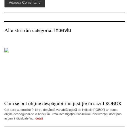
Alte stiri din categoria:
Interviu
Cum se pot obține despăgubiri în justiție în cazul ROBOR
Cei care au credite în lei cu dobândă variabilă legată de indicele ROBOR ar putea
obține despăgubiri de la bănci, în urma investigației Consiliului Concurenței, doar prin
acțiuni individuale în...
detalii