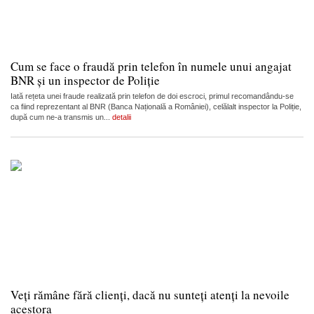
Cum se face o fraudă prin telefon în numele unui angajat
BNR și un inspector de Poliție
Iată rețeta unei fraude realizată prin telefon de doi escroci, primul recomandându-se
ca fiind reprezentant al BNR (Banca Națională a României), celălalt inspector la Poliție,
după cum ne-a transmis un...
detalii
Veți rămâne fără clienți, dacă nu sunteți atenți la nevoile
acestora