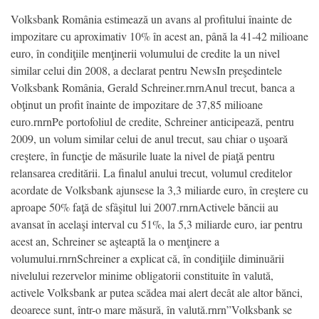
Volksbank România estimează un avans al profitului înainte de
impozitare cu aproximativ 10% în acest an, până la 41-42 milioane
euro, în condiţiile menţinerii volumului de credite la un nivel
similar celui din 2008, a declarat pentru NewsIn preşedintele
Volksbank România, Gerald Schreiner.rnrnAnul trecut, banca a
obţinut un profit înainte de impozitare de 37,85 milioane
euro.rnrnPe portofoliul de credite, Schreiner anticipează, pentru
2009, un volum similar celui de anul trecut, sau chiar o uşoară
creştere, în funcţie de măsurile luate la nivel de piaţă pentru
relansarea creditării. La finalul anului trecut, volumul creditelor
acordate de Volksbank ajunsese la 3,3 miliarde euro, în creştere cu
aproape 50% faţă de sfâşitul lui 2007.rnrnActivele băncii au
avansat în acelaşi interval cu 51%, la 5,3 miliarde euro, iar pentru
acest an, Schreiner se aşteaptă la o menţinere a
volumului.rnrnSchreiner a explicat că, în condiţiile diminuării
nivelului rezervelor minime obligatorii constituite în valută,
activele Volksbank ar putea scădea mai alert decât ale altor bănci,
deoarece sunt, într-o mare măsură, în valută.rnrn”Volksbank se