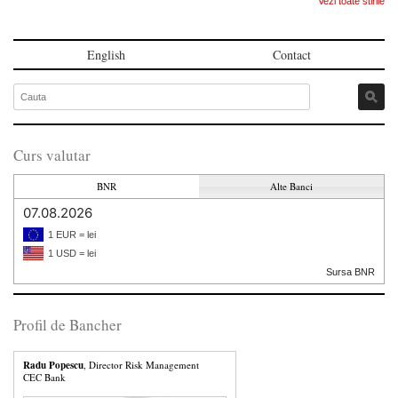
Vezi toate stirile
English
Contact
Curs valutar
BNR
Alte Banci
07.08.2026
1 EUR = lei
1 USD = lei
Sursa BNR
Profil de Bancher
Radu Popescu
, Director Risk Management
CEC Bank