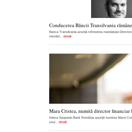
Conducerea Băncii Transilvania rămân
Banca Transilvania anunță reînnoirea mandatului Directorul
membri...
detalii
Mara Cristea, numită director financia
Intesa Sanpaolo Bank România anunță numirea Marei Cristea
unui...
detalii