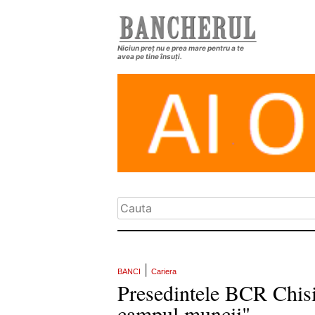
Niciun preț nu e prea mare pentru a te
avea pe tine însuți.
|
BANCI
Cariera
Presedintele BCR Chisin
campul muncii"