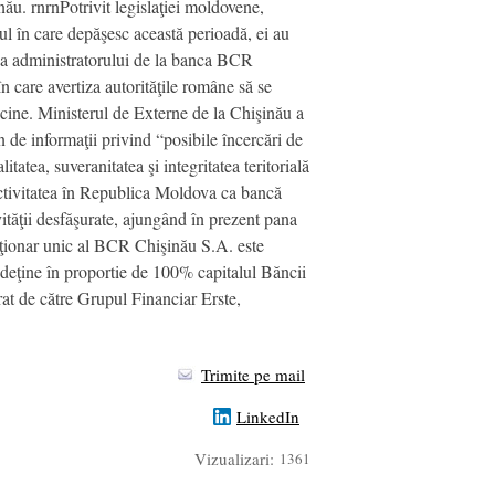
nău. rnrnPotrivit legislaţiei moldovene,
ul în care depăşesc această perioadă, ei au
rea administratorului de la banca BCR
n care avertiza autorităţile române să se
 vecine. Ministerul de Externe de la Chişinău a
 de informaţii privind “posibile încercări de
itatea, suveranitatea şi integritatea teritorială
ctivitatea în Republica Moldova ca bancă
vităţii desfăşurate, ajungând în prezent pana
ţionar unic al BCR Chişinău S.A. este
ţine în proportie de 100% capitalul Băncii
at de către Grupul Financiar Erste,
Trimite pe mail
LinkedIn
Vizualizari:
1361