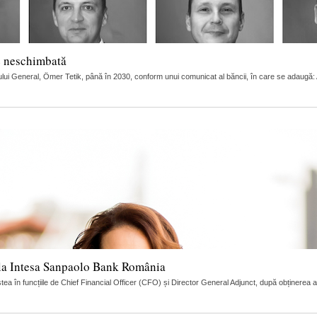
e neschimbată
ui General, Ömer Tetik, până în 2030, conform unui comunicat al băncii, în care se adaugă: Adi
r la Intesa Sanpaolo Bank România
 în funcțiile de Chief Financial Officer (CFO) și Director General Adjunct, după obținerea 