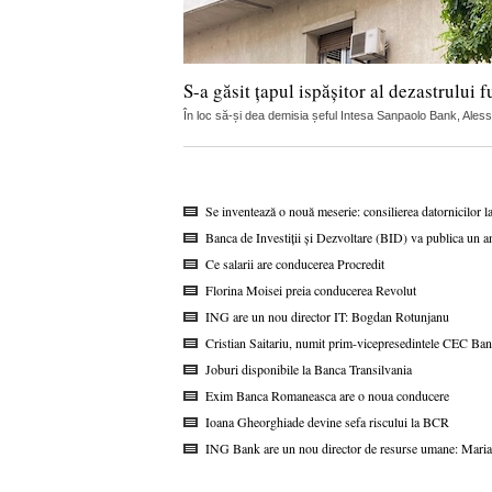
S-a găsit țapul ispășitor al dezastrului f
În loc să-și dea demisia șeful Intesa Sanpaolo Bank, Alessio 
Se inventează o nouă meserie: consilierea datornicilor l
Banca de Investiții și Dezvoltare (BID) va publica un a
Ce salarii are conducerea Procredit
Florina Moisei preia conducerea Revolut
ING are un nou director IT: Bogdan Rotunjanu
Cristian Saitariu, numit prim-vicepresedintele CEC Ba
Joburi disponibile la Banca Transilvania
Exim Banca Romaneasca are o noua conducere
Ioana Gheorghiade devine sefa riscului la BCR
ING Bank are un nou director de resurse umane: Maria