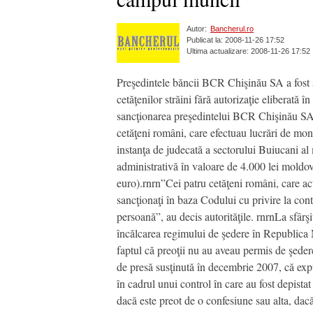
Autor:
Bancherul.ro
Publicat la: 2008-11-26 17:52
Ultima actualizare: 2008-11-26 17:52
Preşedintele băncii BCR Chişinău SA a fost s
cetăţenilor străini fără autorizaţie eliberată
sancţionarea preşedintelui BCR Chişinău SA,
cetăţeni români, care efectuau lucrări de mont
instanţa de judecată a sectorului Buiucani 
administrativă în valoare de 4.000 lei moldov
euro).rnrn”Cei patru cetăţeni români, care act
sancţionaţi în baza Codului cu privire la con
persoană”, au decis autorităţile. rnrnLa sfârş
încălcarea regimului de şedere în Republica M
faptul că preoţii nu au aveau permis de şeder
de presă susţinută în decembrie 2007, că expul
în cadrul unui control în care au fost depista
dacă este preot de o confesiune sau alta, dacă