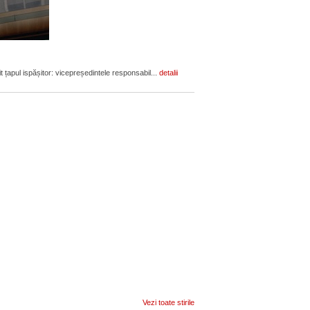
it țapul ispășitor: vicepreședintele responsabil...
detalii
Vezi toate stirile