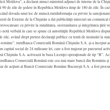
icii Moldova”, a declarat atunci ministrul-adjunct de interne de la Chişi
scă 90 de zile de şedere în Republica Moldova timp de 180 de zile. În caz
făcând dovada unui loc de muncă.rnrnInformaţia cu privire la sancţiona
terul de Externe de la Chişinău a dat publicităţii miercuri un comunicat î
rovocatoare cu privire la statalitatea, suveranitarea şi integritatea ţării
o notă verbală în care se spune că autorităţile Republicii Moldova dispun
zile, având drept pretext declaraţii publice cu tentă de insinuări la statal
moldo-române”. rnrnBanca Comercială Română Chişinău S.A. şi-a început a
 capital social de 24 milioane lei, care a fost majorat pe parcursul acti
 Chişinău S.A. activează în baza Licenţei operaţionale de tip “B”. Ac
rnBanca Comercială Română este cea mai mare bancă din România şi de
tar de acţiuni al Bancii Comerciale Române Bucureşti S.A. a fost procur