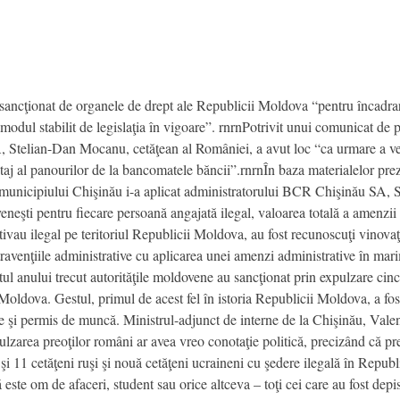
ancţionat de organele de drept ale Republicii Moldova “pentru încadrare 
 în modul stabilit de legislaţia în vigoare”. rnrnPotrivit unui comunicat d
 Stelian-Dan Mocanu, cetăţean al României, a avut loc “ca urmare a ver
aj al panourilor de la bancomatele băncii”.rnrnÎn baza materialelor prezen
al municipiului Chişinău i-a aplicat administratorului BCR Chişinău SA
eneşti pentru fiecare persoană angajată ilegal, valoarea totală a amenzii
ivau ilegal pe teritoriul Republicii Moldova, au fost recunoscuţi vinovaţ
travenţiile administrative cu aplicarea unei amenzi administrative în mar
itul anului trecut autorităţile moldovene au sancţionat prin expulzare cinc
oldova. Gestul, primul de acest fel în istoria Republicii Moldova, a fost
e şi permis de muncă. Ministrul-adjunct de interne de la Chişinău, Valent
zarea preoţilor români ar avea vreo conotaţie politică, precizând că preoţ
t şi 11 cetăţeni ruşi şi nouă cetăţeni ucraineni cu şedere ilegală în Rep
 este om de afaceri, student sau orice altceva – toţi cei care au fost depi