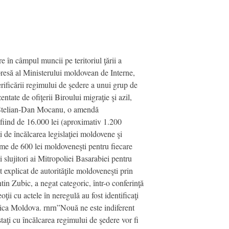
în câmpul muncii pe teritoriul ţării a
e presă al Ministerului moldovean de Interne,
ificării regimului de şedere a unui grup de
tate de ofiţerii Biroului migraţie şi azil,
, Stelian-Dan Mocanu, o amendă
 fiind de 16.000 lei (aproximativ 1.200
i de încălcarea legislaţiei moldovene şi
ime de 600 lei moldoveneşti pentru fiecare
i slujitori ai Mitropoliei Basarabiei pentru
 explicat de autorităţile moldoveneşti prin
in Zubic, a negat categoric, într-o conferinţă
ii cu actele în neregulă au fost identificaţi
ublica Moldova. rnrn”Nouă ne este indiferent
staţi cu încălcarea regimului de şedere vor fi