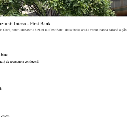
uziunii Intesa - First Bank
Cioni, pentru dezastrul fuziunii cu First Bank, de la finalul anului trecut, banca italiană a găs
a bănci
nunț de recrutare a conducerii
nk
 Zoicas