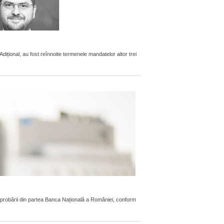
țional, au fost reînnoite termenele mandatelor altor trei
aprobării din partea Banca Națională a României, conform