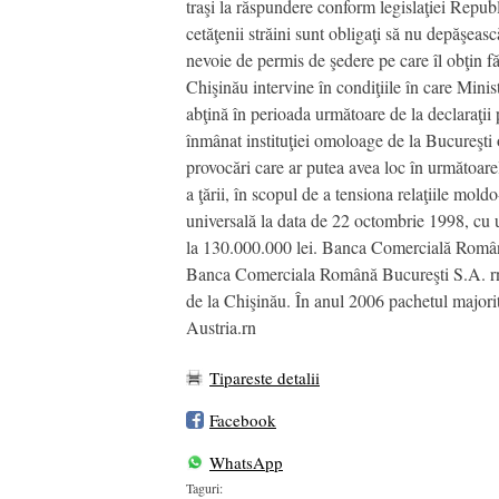
traşi la răspundere conform legislaţiei Republ
cetăţenii străini sunt obligaţi să nu depăşea
nevoie de permis de şedere pe care îl obţin 
Chişinău intervine în condiţiile în care Minis
abţină în perioada următoare de la declaraţii p
înmânat instituţiei omoloage de la Bucureşti 
provocări care ar putea avea loc în următoarele 
a ţării, în scopul de a tensiona relaţiile 
universală la data de 22 octombrie 1998, cu un
la 130.000.000 lei. Banca Comercială Română
Banca Comerciala Română Bucureşti S.A. rn
de la Chişinău. În anul 2006 pachetul majori
Austria.rn
Tipareste detalii
Facebook
WhatsApp
Taguri: