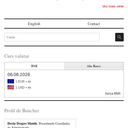
Vezi toate stirile
English
Contact
Curs valutar
BNR
Alte Banci
06.08.2026
1 EUR = lei
1 USD = lei
Sursa BNR
Profil de Bancher
Horia Dragos Manda
, Presedintele Consiliului
de Administratie