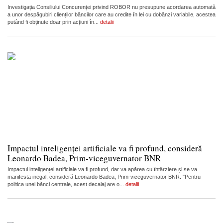
Investigația Consiliului Concurenței privind ROBOR nu presupune acordarea automată
a unor despăgubiri clienților băncilor care au credite în lei cu dobânzi variabile, acestea
putând fi obținute doar prin acțiuni în...
detalii
Impactul inteligenței artificiale va fi profund, consideră
Leonardo Badea, Prim-viceguvernator BNR
Impactul inteligenței artificiale va fi profund, dar va apărea cu întârziere și se va
manifesta inegal, consideră Leonardo Badea, Prim-viceguvernator BNR. "Pentru
politica unei bănci centrale, acest decalaj are o...
detalii