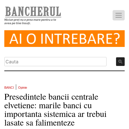
Niciun preț nu e prea mare pentru a te
avea pe tine însuți.
|
BANCI
Opinie
Presedintele bancii centrale
elvetiene: marile banci cu
importanta sistemica ar trebui
lasate sa falimenteze