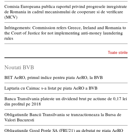
Comisia Europeana publica raportul privind progresele inregistrate
de Romania in cadrul mecanismului de cooperare si de verificare
(MCV)
Infringements: Commission refers Greece, Ireland and Romania to
the Court of Justice for not implementing anti-money laundering
rules
Toate stirile
Noutati BVB
BET AeRO, primul indice pentru piata AeRO, la BVB
Laptaria cu Caimac s-a listat pe piata AeRO a BVB
Banca Transilvania plateste un dividend brut pe actiune de 0,17 lei
din profitul pe 2018
Obligatiunile Bancii Transilvania se tranzactioneaza la Bursa de
Valori Bucuresti
Obligatiunile Good Pople SA (FRU21) au debutat pe piata AeRO