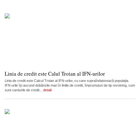
Linia de credit este Calul Troian al IFN-urilor
Linia de credit este Calcul Troian al IFN-urilor, cu care supraîndatorează populația.
IFN-urile își ascund dobânzile mari în liniile de credit, împrumuturi de tip revolving, cum
sunt cardurile de credit...
detalii