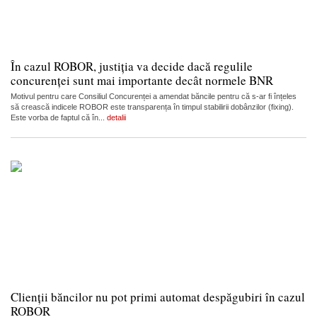
În cazul ROBOR, justiția va decide dacă regulile
concurenței sunt mai importante decât normele BNR
Motivul pentru care Consiliul Concurenței a amendat băncile pentru că s-ar fi înțeles
să crească indicele ROBOR este transparența în timpul stabilirii dobânzilor (fixing).
Este vorba de faptul că în...
detalii
Clienții băncilor nu pot primi automat despăgubiri în cazul
ROBOR