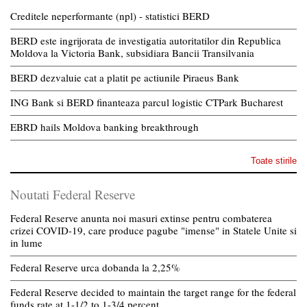
Creditele neperformante (npl) - statistici BERD
BERD este ingrijorata de investigatia autoritatilor din Republica
Moldova la Victoria Bank, subsidiara Bancii Transilvania
BERD dezvaluie cat a platit pe actiunile Piraeus Bank
ING Bank si BERD finanteaza parcul logistic CTPark Bucharest
EBRD hails Moldova banking breakthrough
Toate stirile
Noutati Federal Reserve
Federal Reserve anunta noi masuri extinse pentru combaterea
crizei COVID-19, care produce pagube "imense" in Statele Unite si
in lume
Federal Reserve urca dobanda la 2,25%
Federal Reserve decided to maintain the target range for the federal
funds rate at 1-1/2 to 1-3/4 percent