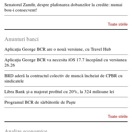
Senatorul Zamfir, despre plafonarea dobanzilor la credite: numai
bou-i consecvent!
Toate stirile
Anunturi banci
Aplicația George BCR are o nouă versiune, cu Travel Hub
Aplicația George BCR va necesita iOS 17.7 începând cu versiunea
26.26
BRD aderă la contractul colectiv de muncă încheiat de CPBR cu
sindicatele
Libra Bank și-a majorat profitul cu 20%, la 324 milioane lei
Programul BCR de sărbătorile de Paște
Toate stirile
Analize economice