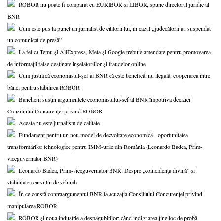
ROBOR nu poate fi comparat cu EURIBOR și LIBOR, spune directorul juridic al
BNR
Cum este pus la punct un jurnalist de cititorii lui, în cazul „judecătorii au suspendat
un comunicat de presă”
La fel ca Temu și AliExpress, Meta și Google trebuie amendate pentru promovarea
de informații false destinate înșelătoriilor și fraudelor online
Cum justifică economistul-șef al BNR că este benefică, nu ilegală, cooperarea între
bănci pentru stabilirea ROBOR
Bancherii susțin argumentele economistului-șef al BNR împotriva deciziei
Consiliului Concurenței privind ROBOR
Acesta nu este jurnalism de calitate
Fundament pentru un nou model de dezvoltare economică - oportunitatea
transformărilor tehnologice pentru IMM-urile din România (Leonardo Badea, Prim-
viceguvernator BNR)
Leonardo Badea, Prim-viceguvernator BNR: Despre „coincidența divină” și
stabilitatea cursului de schimb
În ce constă contraargumentul BNR la acuzația Consiliului Concurenței privind
manipularea ROBOR
ROBOR și noua industrie a despăgubirilor: când indignarea ține loc de probă