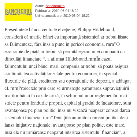
Autor:
Bancherul.ro
Publicat la: 2010-06-04 18:22
Ultima actualizare: 2010-06-04 18:22
Preşedintele băncii centrale elveţiene, Philipp Hildebrand,
consideră că marile bănci cu importanţă sistemică ar trebui lăsate
să falimenteze, fără însă a pune în pericol economia. rnrn”O
economie de piaţă ar trebui să permită eşecul unei companii cu
dificulăţi financiare “, a afirmat Hildebrand.rnrnÎn cazul
falimentului unei bănci mari, compania ar trebui să poată asigura
continuitatea activităţilor vitale pentru economie, în special
fluxurile de plăţi, creditarea sau operaţiunile de depozit, a adăugat
el. rnrnProiectele prin care se urmăreşte garantarea supravieţiuirii
marilor bănci în caz de criză, în schimbul unor reglementări mai
stricte pentru fondurile proprii, capital şi gradul de îndatorare, sunt
avantajoase pe plan politic, însă nu vizează neapărat consolidarea
sistemului financiar.rnrn”Tentaţiile anumitor oameni politici de a
lansa iniţiative naţionale, avantajoase pe plan politic, este mare,
însă ele nu urmăreasc neapărat întărirea sistemului financiar”, a