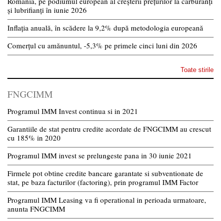
România, pe podiumul european al creșterii prețurilor la carburanți
și lubrifianți în iunie 2026
Inflația anuală, în scădere la 9,2% după metodologia europeană
Comerțul cu amănuntul, -5,3% pe primele cinci luni din 2026
Toate stirile
FNGCIMM
Programul IMM Invest continua si in 2021
Garantiile de stat pentru credite acordate de FNGCIMM au crescut
cu 185% in 2020
Programul IMM invest se prelungeste pana in 30 iunie 2021
Firmele pot obtine credite bancare garantate si subventionate de
stat, pe baza facturilor (factoring), prin programul IMM Factor
Programul IMM Leasing va fi operational in perioada urmatoare,
anunta FNGCIMM