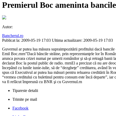
Premierul Boc ameninta bancil
Autor:
Bancherul.ro
Publicat la: 2009-05-19 17:03
Ultima actualizare: 2009-05-19 17:03
Guvernul ar putea lua măsura supraimpozitării profitului dacă bancile co
Emil Boc.rnrn”Dacă băncile străine, prin reprezentanţele lor în Români
arunca povara crizei numai pe umerii românilor şi să-şi retragă banii l
declarat Boc la postul public de radio. rnrnEl a precizat că nu are deo
începând cu lunile iunie-iulie, să de “dezgheţe” creditarea, având în v
spus că Executivul ar putea lua măsuri pentru reluarea creditării în Ro
“vremea creditului cu buletinul pentru consum este încă departe”, iar cr
va fi refăcut împreună cu BNR şi cu Guvernul.rn
Tipareste detalii
Trimite pe mail
Facebook