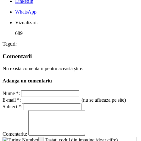
LinkedIn
WhatsApp
Vizualizari:
689
Taguri:
Comentarii
Nu există comentarii pentru această știre.
Adauga un comentariu
Nume *:
E-mail *:
(nu se afiseaza pe site)
Subiect *:
Comentariu:
Tastati codul din imagine (doar cifre)