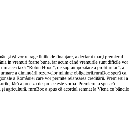
 şi îşi vor retrage liniile de finanţare, a declarat marţi premierul
nia în vremuri foarte bune, iar acum când vremurile sunt dificile vor
precum acea taxă “Robin Hood”, de supraimpozitare a profiturilor”, a
ca urmare a diminuării rezervelor minime obligatorii.rnrnBoc speră ca,
ţionale a României care vor permite relansarea creditării. Premierul a
urile, fără a preciza despre ce este vorba. Premierul a spus că
ii şi agricultură. rnrnBoc a spus că acordul semnat la Viena cu băncile