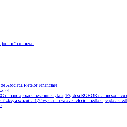
țiunilor în numerar
 de Asociatia Pietelor Financiare
1,25%
a IRCC ramane aproape neschimbat, la 2,4%, desi ROBOR s-a micsorat cu 
 fizice, a scazut la 1,75%, dar nu va avea efecte imediate pe piata credi
9