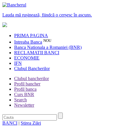
Lauda mă rușinează, fiindcă o cerșesc în ascuns.
PRIMA PAGINA
NOU
Intreaba Banca
Banca Nationala a Romaniei (BNR)
RECLAMATII BANCI
ECONOMIE
IFN
Clubul Bancherilor
Clubul bancherilor
Profil bancher
Profil banca
Curs BNR
Search
Newsletter
BANCI
|
Stirea Zilei