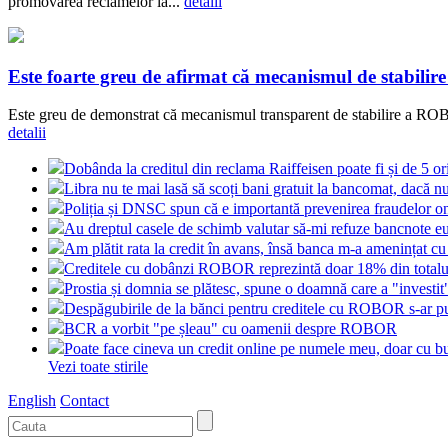
promovarea reclamelor la...
detalii
Este foarte greu de afirmat că mecanismul de stabilir
Este greu de demonstrat că mecanismul transparent de stabilire a ROBOR
detalii
Dobânda la creditul din reclama Raiffeisen poate fi și de 5 o
Libra nu te mai lasă să scoți bani gratuit la bancomat, dacă nu
Poliția și DNSC spun că e importantă prevenirea fraudelor on
Au dreptul casele de schimb valutar să-mi refuze bancnote e
Am plătit rata la credit în avans, însă banca m-a amenințat cu
Creditele cu dobânzi ROBOR reprezintă doar 18% din totalul
Prostia și domnia se plătesc, spune o doamnă care a "investi
Despăgubirile de la bănci pentru creditele cu ROBOR s-ar put
BCR a vorbit "pe șleau" cu oamenii despre ROBOR
Poate face cineva un credit online pe numele meu, doar cu bu
Vezi toate stirile
English
Contact