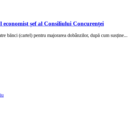
l economist șef al Consiliului Concurenței
tre bănci (cartel) pentru majorarea dobânzilor, după cum susține...
iu