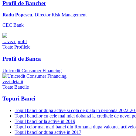
Profil de Bancher
Radu Popescu
, Director Risk Management
CEC Bank
...
vezi profil
Toate Profilele
Profil de Banca
Unicredit Consumer Financing
vezi detalii
Toate Bancile
Topuri Banci
Topul bancilor dupa active si cota de piata in perioada 2022-20
Topul bancilor cu cele mai mici dobanzi la creditele de nevoi p
Topul bancilor la active in 2019
Topul celor mai mari banci din Romania dupa valoarea activelo
Topul bancilor dupa active in 2017