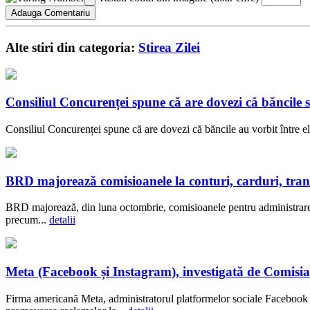
Alte stiri din categoria:
Stirea Zilei
Consiliul Concurenței spune că are dovezi că băncil
Consiliul Concurenței spune că are dovezi că băncile au vorbit între el
BRD majorează comisioanele la conturi, carduri, transf
BRD majorează, din luna octombrie, comisioanele pentru administrarea c
precum...
detalii
Meta (Facebook și Instagram), investigată de Comisia
Firma americană Meta, administratorul platformelor sociale Facebook ș