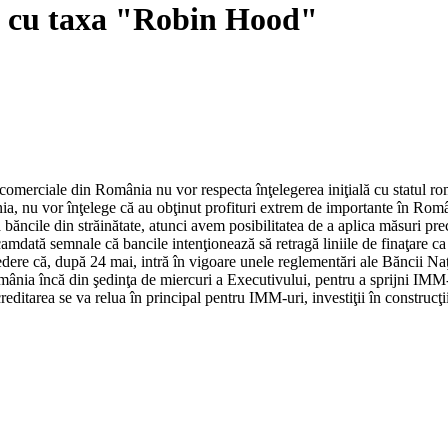
e cu taxa "Robin Hood"
merciale din România nu vor respecta înţelegerea iniţială cu statul român
a, nu vor înţelege că au obţinut profituri extrem de importante în Româ
a băncile din străinătate, atunci avem posibilitatea de a aplica măsuri 
camdată semnale că bancile intenţionează să retragă liniile de finaţare 
edere că, după 24 mai, intră în vigoare unele reglementări ale Băncii Na
mânia încă din şedinţa de miercuri a Executivului, pentru a sprijni IMM-
editarea se va relua în principal pentru IMM-uri, investiţii în construcţ