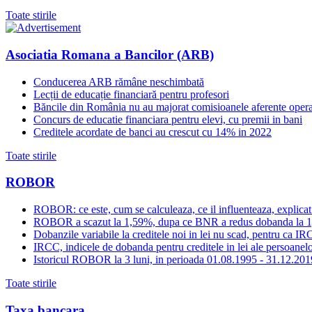
Toate stirile
Asociatia Romana a Bancilor (ARB)
Conducerea ARB rămâne neschimbată
Lecții de educație financiară pentru profesori
Băncile din România nu au majorat comisioanele aferente opera
Concurs de educatie financiara pentru elevi, cu premii in bani
Creditele acordate de banci au crescut cu 14% in 2022
Toate stirile
ROBOR
ROBOR: ce este, cum se calculeaza, ce il influenteaza, explicat
ROBOR a scazut la 1,59%, dupa ce BNR a redus dobanda la 
Dobanzile variabile la creditele noi in lei nu scad, pentru c
IRCC, indicele de dobanda pentru creditele in lei ale persoanelor
Istoricul ROBOR la 3 luni, in perioada 01.08.1995 - 31.12.201
Toate stirile
Taxa bancara