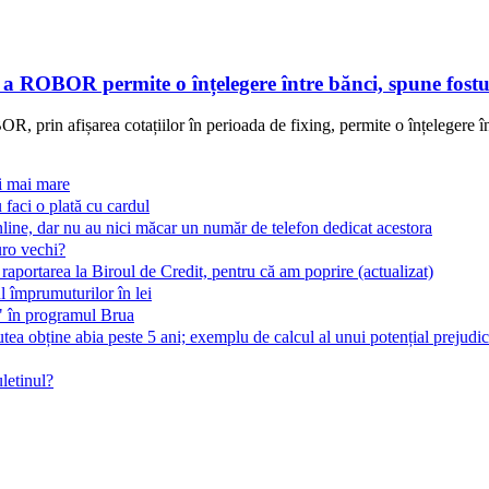
e a ROBOR permite o înțelegere între bănci, spune fostu
, prin afișarea cotațiilor în perioada de fixing, permite o înțelegere în
ri mai mare
 faci o plată cu cardul
line, dar nu au nici măcar un număr de telefon dedicat acestora
uro vechi?
 raportarea la Biroul de Credit, pentru că am poprire (actualizat)
 împrumuturilor în lei
t" în programul Brua
ea obține abia peste 5 ani; exemplu de calcul al unui potențial prejudic
letinul?