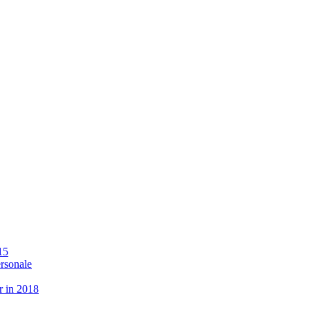
15
ersonale
r in 2018