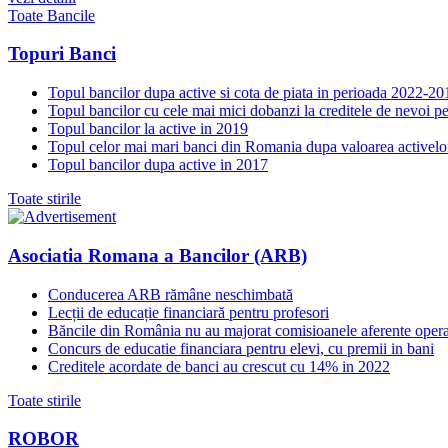
Toate Bancile
Topuri Banci
Topul bancilor dupa active si cota de piata in perioada 2022-20
Topul bancilor cu cele mai mici dobanzi la creditele de nevoi p
Topul bancilor la active in 2019
Topul celor mai mari banci din Romania dupa valoarea activelo
Topul bancilor dupa active in 2017
Toate stirile
Asociatia Romana a Bancilor (ARB)
Conducerea ARB rămâne neschimbată
Lecții de educație financiară pentru profesori
Băncile din România nu au majorat comisioanele aferente opera
Concurs de educatie financiara pentru elevi, cu premii in bani
Creditele acordate de banci au crescut cu 14% in 2022
Toate stirile
ROBOR