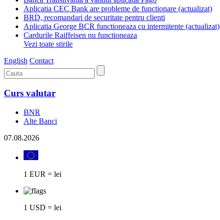
Aplicatia CEC Bank are probleme de functionare (actualizat)
BRD, recomandari de securitate pentru clienti
Aplicatia George BCR functioneaza cu intermitente (actualizat)
Cardurile Raiffeisen nu functioneaza
Vezi toate stirile
English
Contact
Curs valutar
BNR
Alte Banci
07.08.2026
1 EUR = lei
1 USD = lei