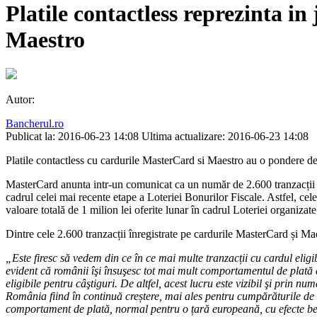
Platile contactless reprezinta i
Maestro
Autor:
Bancherul.ro
Publicat la: 2016-06-23 14:08
Ultima actualizare: 2016-06-23 14:08
Platile contactless cu cardurile MasterCard si Maestro au o pondere de 
MasterCard anunta intr-un comunicat ca un număr de 2.600 tranzacții în
cadrul celei mai recente etape a Loteriei Bonurilor Fiscale. Astfel, ce
valoare totală de 1 milion lei oferite lunar în cadrul Loteriei organizat
Dintre cele 2.600 tranzacții înregistrate pe cardurile MasterCard și Mae
„Este firesc să vedem din ce în ce mai multe tranzacții cu cardul eligi
evident că românii îşi însuşesc tot mai mult comportamentul de plată 
eligibile pentru câştiguri. De altfel, acest lucru este vizibil şi prin 
România fiind în continuă creștere, mai ales pentru cumpărăturile de zi
comportament de plată, normal pentru o țară europeană, cu efecte bene