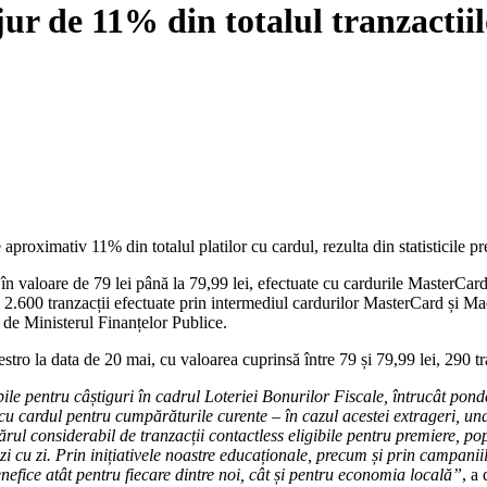
n jur de 11% din totalul tranzacti
aproximativ 11% din totalul platilor cu cardul, rezulta din statisticile p
 valoare de 79 lei până la 79,99 lei, efectuate cu cardurile MasterCard 
le 2.600 tranzacții efectuate prin intermediul cardurilor MasterCard și M
e de Ministerul Finanțelor Publice.
stro la data de 20 mai, cu valoarea cuprinsă între 79 și 79,99 lei, 290 tr
bile pentru câștiguri în cadrul Loteriei Bonurilor Fiscale, întrucât pon
cu cardul pentru cumpărăturile curente – în cazul acestei extrageri, un
numărul considerabil de tranzacții contactless eligibile pentru premiere,
 cu zi. Prin inițiativele noastre educaționale, precum și prin campaniil
fice atât pentru fiecare dintre noi, cât și pentru economia locală”
, a