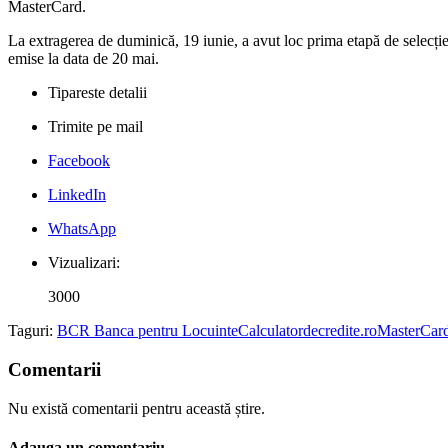
MasterCard.
La extragerea de duminică, 19 iunie, a avut loc prima etapă de selecție 
emise la data de 20 mai.
Tipareste detalii
Trimite pe mail
Facebook
LinkedIn
WhatsApp
Vizualizari:
3000
Taguri:
BCR Banca pentru Locuinte
Calculatordecredite.ro
MasterCar
Comentarii
Nu există comentarii pentru această știre.
Adauga un comentariu