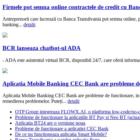
Firmele pot semna online contractele de credit cu Ban
Antreprenorii care lucrează cu Banca Transilvania pot semna online, pr
banking...
detalii
BCR lanseaza chatbot-ul ADA
- ADA este asistentul virtual BCR, disponibil 24/7, care oferă informați
Aplicatia Mobile Banking CEC Bank are probleme de 
Aplicatia Mobile Banking CEC Bank are probleme de functionare, in
remedierea problemelor. Puteți...
detalii
OTP Group integreaza FLOWX.AI, o platforma low-code/no-co
Probleme de functionare la aplicatiile BT Pay si Neo BT (actual
Aplicatia BT24 are o versiune noua
Probleme de functionare a aplicatiei CEC Bank
De ce nu functioneaza aplicatia Smart Mobile?
Banca Transilvania a vandut aplicatia Pago