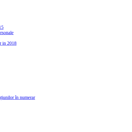
15
ersonale
r in 2018
țiunilor în numerar