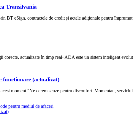
ca Transilvania
in BT eSign, contractele de credit și actele adiționale pentru împrumutu
i corecte, actualizate în timp real- ADA este un sistem inteligent evoluti
functionare (actualizat)
 acest moment."Ne cerem scuze pentru disconfort. Momentan, servici
de pentru mediul de afaceri
izat)