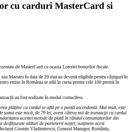
ilor cu carduri MasterCard si
rezentate de MasterCard cu ocazia Loteriei bonurilor fiscale.
sau Maestro în data de 20 mai au devenit eligibile pentru câștiguri în
aestro emise în România se află în cursa pentru cele 100 premii în
anzacții au fost realizate în modul contactless.
derea plăților cu cardul se află pe o pantă ascendentă. Mai mult, este
de suma este mică, de 79 lei, avem câteva mii de tranzacţii cu cardul
 popularitatea acestei metode de plată în rândul consumatorilor din
e desfășurate alături de partenerii noștri, susținem acest
 declarat Cosmin Vladimirescu, General Manager, România,