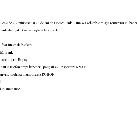
n total de 2,2 milioane, și 20 de ani de Home’Bank. Cum s-a schimbat relația românilor cu ban
dentitate digitală se reunește la București
 fost furate de hackeri
v CEC Bank
 cardul, prin Ropay
 dau la telefon drept bancheri, polițiști sau inspectori ANAF
e privind pretinsa manipulare a ROBOR
it
 în străinătate