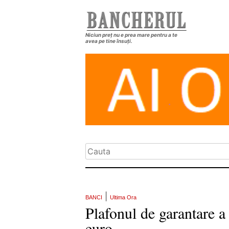
Niciun preț nu e prea mare pentru a te
avea pe tine însuți.
|
BANCI
Ultima Ora
Plafonul de garantare a
euro