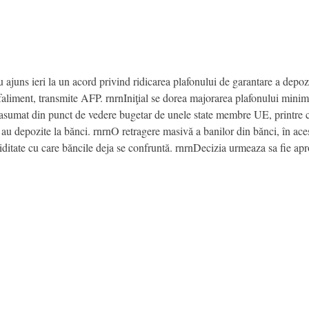
 ajuns ieri la un acord privind ridicarea plafonului de garantare a depo
 faliment, transmite AFP. rnrnIniţial se dorea majorarea plafonului mini
e asumat din punct de vedere bugetar de unele state membre UE, printre 
re au depozite la bănci. rnrnO retragere masivă a banilor din bănci, în ac
hiditate cu care băncile deja se confruntă. rnrnDecizia urmeaza sa fie a