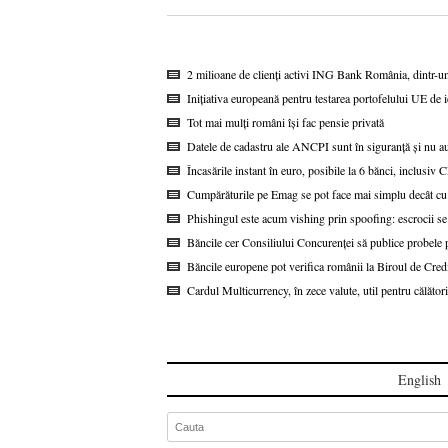
2 milioane de clienți activi ING Bank România, dintr-u
Inițiativa europeană pentru testarea portofelului UE de i
Tot mai mulți români își fac pensie privată
Datele de cadastru ale ANCPI sunt în siguranță și nu au
Încasările instant în euro, posibile la 6 bănci, inclusi
Cumpărăturile pe Emag se pot face mai simplu decât cu
Phishingul este acum vishing prin spoofing: escrocii se
Băncile cer Consiliului Concurenței să publice probel
Băncile europene pot verifica românii la Biroul de Cred
Cardul Multicurrency, în zece valute, util pentru călătorii
English