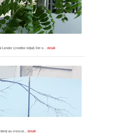
ender (creditor inițial) într-o...
detalii
lienți au crescut...
detalii