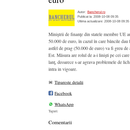
Autor:
Bancherul.ro
Publicat la: 2008-10-08 09:35
Ultima actualizare: 2008-10-08 09:35
Miniştrii de finanţe din statele membre UE au
50.000 de euro, în cazul în care băncile dau
astfel de prag (50.000 de euro) va fi greu d
Est. Măsura are rolul de a-i linişti pe cei ca
lanţ, deoarece s-ar agrava problemele de lic
intra in vigoare.
Tipareste detalii
Facebook
WhatsApp
Taguri:
Comentarii