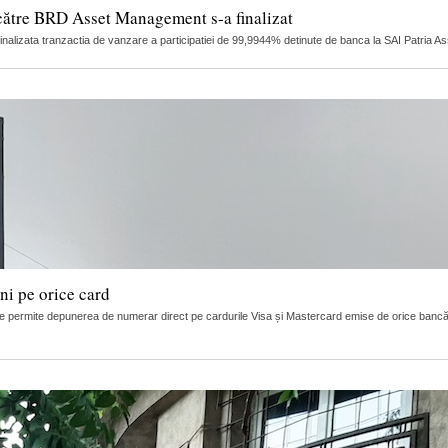
către BRD Asset Management s-a finalizat
finalizata tranzactia de vanzare a participatiei de 99,9944% detinute de banca la SAI Patria 
i pe orice card
 permite depunerea de numerar direct pe cardurile Visa și Mastercard emise de orice bancă