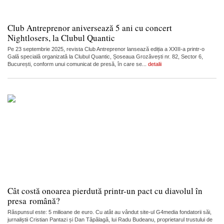
Club Antreprenor aniversează 5 ani cu concert
Nightlosers, la Clubul Quantic
Pe 23 septembrie 2025, revista Club Antreprenor lansează ediția a XXIII-a printr-o
Gală specială organizată la Clubul Quantic, Șoseaua Grozăvești nr. 82, Sector 6,
București, conform unui comunicat de presă, în care se...
detalii
Cât costă onoarea pierdută printr-un pact cu diavolul în
presa română?
Răspunsul este: 5 milioane de euro. Cu atât au vândut site-ul G4media fondatorii săi,
jurnaliștii Cristian Pantazi și Dan Tăpălagă, lui Radu Budeanu, proprietarul trustului de