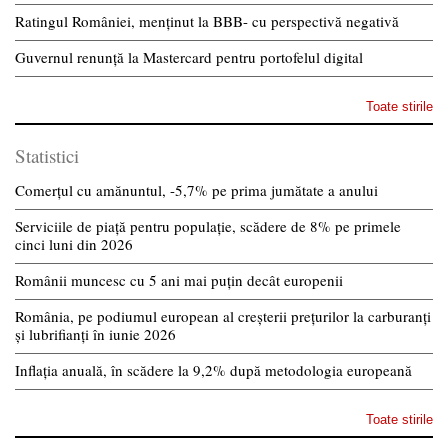
Ratingul României, menținut la BBB- cu perspectivă negativă
Guvernul renunță la Mastercard pentru portofelul digital
Toate stirile
Statistici
Comerțul cu amănuntul, -5,7% pe prima jumătate a anului
Serviciile de piață pentru populație, scădere de 8% pe primele
cinci luni din 2026
Românii muncesc cu 5 ani mai puțin decât europenii
România, pe podiumul european al creșterii prețurilor la carburanți
și lubrifianți în iunie 2026
Inflația anuală, în scădere la 9,2% după metodologia europeană
Toate stirile