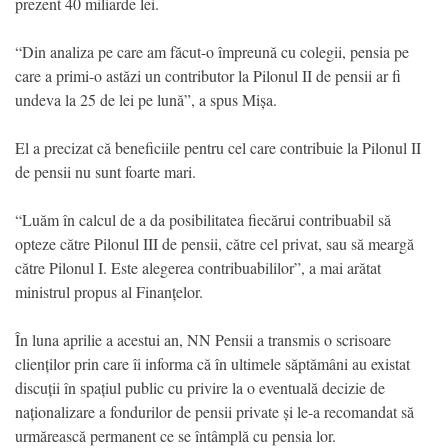
prezent 40 miliarde lei.
“Din analiza pe care am făcut-o împreună cu colegii, pensia pe
care a primi-o astăzi un contributor la Pilonul II de pensii ar fi
undeva la 25 de lei pe lună”, a spus Mișa.
El a precizat că beneficiile pentru cel care contribuie la Pilonul II
de pensii nu sunt foarte mari.
“Luăm în calcul de a da posibilitatea fiecărui contribuabil să
opteze către Pilonul III de pensii, către cel privat, sau să meargă
către Pilonul I. Este alegerea contribuabililor”, a mai arătat
ministrul propus al Finanțelor.
În luna aprilie a acestui an, NN Pensii a transmis o scrisoare
clienților prin care îi informa că în ultimele săptămâni au existat
discuții în spațiul public cu privire la o eventuală decizie de
naționalizare a fondurilor de pensii private și le-a recomandat să
urmărească permanent ce se întâmplă cu pensia lor.