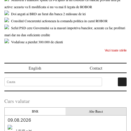
active: aceasta va fi modificata si nu va mai fi legata de ROBOR
Doi angati ai BRD au furat din banca 2 milioane de lei
Consiliul Concurentei actioneaza la comanda politica in cazul ROBOR
Seful PSD cere Guvernului sa ia masuri impotriva bancilor, acuzate ca fac profituri
mari dar nu dau suficiente credite
Vodafone a pierdut 300.000 de clienti
Vezi toate stirile
English
Contact
Curs valutar
BNR
Alte Banci
09.08.2026
1 EUR = lei