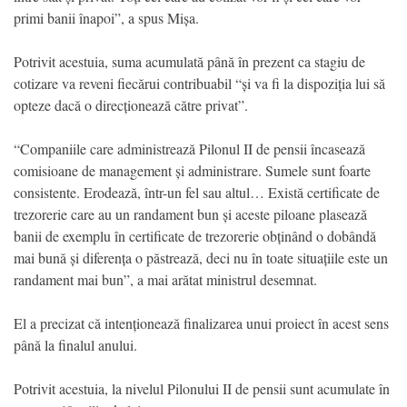
primi banii înapoi”, a spus Mișa.
Potrivit acestuia, suma acumulată până în prezent ca stagiu de
cotizare va reveni fiecărui contribuabil “și va fi la dispoziția lui să
opteze dacă o direcționează către privat”.
“Companiile care administrează Pilonul II de pensii încasează
comisioane de management și administrare. Sumele sunt foarte
consistente. Erodează, într-un fel sau altul… Există certificate de
trezorerie care au un randament bun și aceste piloane plasează
banii de exemplu în certificate de trezorerie obținând o dobândă
mai bună și diferența o păstrează, deci nu în toate situațiile este un
randament mai bun”, a mai arătat ministrul desemnat.
El a precizat că intenționează finalizarea unui proiect în acest sens
până la finalul anului.
Potrivit acestuia, la nivelul Pilonului II de pensii sunt acumulate în