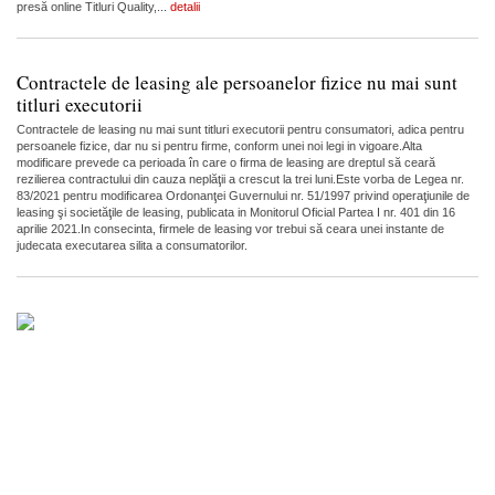
presă online Titluri Quality,...
detalii
Contractele de leasing ale persoanelor fizice nu mai sunt
titluri executorii
Contractele de leasing nu mai sunt titluri executorii pentru consumatori, adica pentru
persoanele fizice, dar nu si pentru firme, conform unei noi legi in vigoare.Alta
modificare prevede ca perioada în care o firma de leasing are dreptul să ceară
rezilierea contractului din cauza neplăţii a crescut la trei luni.Este vorba de Legea nr.
83/2021 pentru modificarea Ordonanţei Guvernului nr. 51/1997 privind operaţiunile de
leasing şi societăţile de leasing, publicata in Monitorul Oficial Partea I nr. 401 din 16
aprilie 2021.In consecinta, firmele de leasing vor trebui să ceara unei instante de
judecata executarea silita a consumatorilor.