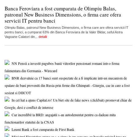
Banca Feroviara a fost cumparata de Olimpiu Balas,
patronul New Business Dimensions, o firma care ofera
servicii IT pentru banci
Olimpiu Balas, patronul New Business Dimensions, o firma care are ofera servicii IT
pentru banci, a cumparat 63% din Banca Feroviara de la Valer Blidar, seful Astra
Vagoane Calatori din...
detalii
NN Pensii a investit pagubos banii viitorilor pensionari romani intr-o firma
falimentara din Germania - Wirecard
BNR dezvaluie ca 17 banci sunt suspectate de a fi implicate intr-un mecanism de
spalare de bani proveniti din Rusia prin firme din Ghimpati - Giurgiu, caz in care a fost
sesizat si DIICOT
In cel hal a ajuns Capital.ro! Un biet site de fake news (clickbait) promovat chiar de
Google, desi e conflict de interese
Caz incredibil la BRD: angajatii s-au autodenuntat pentru ca dadeau mita
functionarilor statului de la CNAS
Leumi Bank a fost cumparata de First Bank
Ministrul Finantelor spune ca s-a ajuns la un consens cu bancile privind taxa pe