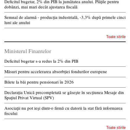
Deficitul bugetar, 2% din PIB la jumătatea anului. Plățile pentru
dobânzi, mai mari decât ajustarea fiscală
Semnal de alarmă - producția industrială, -3,3% după primele cinci
luni ale anului
Toate stirile
Ministerul Finantelor
Deficitul bugetar s-a redus la 2% din PIB
Măsuri pentru accelerarea absorbției fondurilor europene
Bilete la băi pentru pensionari în 2026
Declarația Unică precompletată se găsește în secțiunea Mesaje din
Spațiul Privat Virtual (SPV)
Asociații nu pot ieși dintr-o firmă cu datorii la stat fără informarea
fiscului
Toate stirile