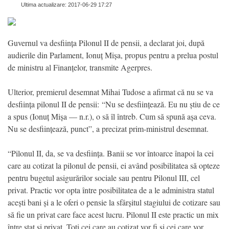
Ultima actualizare: 2017-06-29 17:27
Guvernul va desființa Pilonul II de pensii, a declarat joi, după
audierile din Parlament, Ionuț Mișa, propus pentru a prelua postul
de ministru al Finanțelor, transmite Agerpres.
Ulterior, premierul desemnat Mihai Tudose a afirmat că nu se va
desființa pilonul II de pensii: “Nu se desființează. Eu nu știu de ce
a spus (Ionuț Mișa — n.r.), o să îl întreb. Cum să spună așa ceva.
Nu se desființează, punct”, a precizat prim-ministrul desemnat.
“Pilonul II, da, se va desființa. Banii se vor întoarce înapoi la cei
care au cotizat la pilonul de pensii, ei având posibilitatea să opteze
pentru bugetul asigurărilor sociale sau pentru Pilonul III, cel
privat. Practic vor opta între posibilitatea de a le administra statul
acești bani și a le oferi o pensie la sfârșitul stagiului de cotizare sau
să fie un privat care face acest lucru. Pilonul II este practic un mix
între stat și privat. Toți cei care au cotizat vor fi și cei care vor