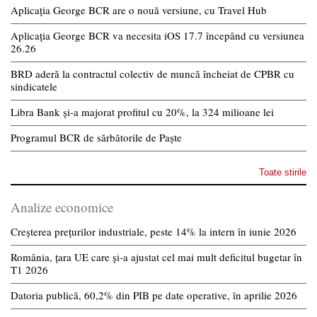
Aplicația George BCR are o nouă versiune, cu Travel Hub
Aplicația George BCR va necesita iOS 17.7 începând cu versiunea
26.26
BRD aderă la contractul colectiv de muncă încheiat de CPBR cu
sindicatele
Libra Bank și-a majorat profitul cu 20%, la 324 milioane lei
Programul BCR de sărbătorile de Paște
Toate stirile
Analize economice
Creșterea prețurilor industriale, peste 14% la intern în iunie 2026
România, țara UE care și-a ajustat cel mai mult deficitul bugetar în
T1 2026
Datoria publică, 60,2% din PIB pe date operative, în aprilie 2026