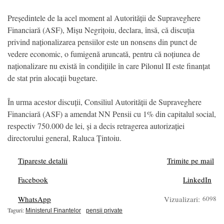
Președintele de la acel moment al Autorității de Supraveghere
Financiară (ASF), Mișu Negrițoiu, declara, însă, că discuția
privind naționalizarea pensiilor este un nonsens din punct de
vedere economic, o fumigenă aruncată, pentru că noțiunea de
naționalizare nu există în condițiile în care Pilonul II este finanțat
de stat prin alocații bugetare.
În urma acestor discuții, Consiliul Autorității de Supraveghere
Financiară (ASF) a amendat NN Pensii cu 1% din capitalul social,
respectiv 750.000 de lei, și a decis retragerea autorizației
directorului general, Raluca Țintoiu.
Tipareste detalii
Trimite pe mail
Facebook
LinkedIn
WhatsApp
Vizualizari:
6098
Taguri:
Ministerul Finantelor
pensii private