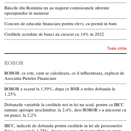
Băncile din România nu au majorat comisioanele aferente
operațiunilor în numerar
Concurs de educatie financiara pentru elevi, cu premii in bani
Creditele acordate de banci au crescut cu 14% in 2022
Toate stirile
ROBOR
ROBOR: ce este, cum se calculeaza, ce il influenteaza, explicat de
Asociatia Pietelor Financiare
ROBOR a scazut la 1,59%, dupa ce BNR a redus dobanda la
1,25%
Dobanzile variabile la creditele noi in lei nu scad, pentru ca IRCC
ramane aproape neschimbat, la 2,4%, desi ROBOR s-a micsorat cu
un punct, la 2,2%
IRCC, indicele de dobanda pentru creditele in lei ale persoanelor
fizice, a scazut la 1,75%, dar nu va avea efecte imediate pe piata