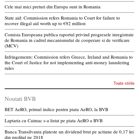
Cele mai mici preturi din Europa sunt in Romania
State aid: Commission refers Romania to Court for failure to
recover illegal aid worth up to €92 million
Comisia Europeana publica raportul privind progresele inregistrate
de Romania in cadrul mecanismului de cooperare si de verificare
(MCV)
Infringements: Commission refers Greece, Ireland and Romania to
the Court of Justice for not implementing anti-money laundering
rules
Toate stirile
Noutati BVB
BET AeRO, primul indice pentru piata AeRO, la BVB
Laptaria cu Caimac s-a listat pe piata AeRO a BVB
Banca Transilvania plateste un dividend brut pe actiune de 0,17 lei
din profitul pe 2018