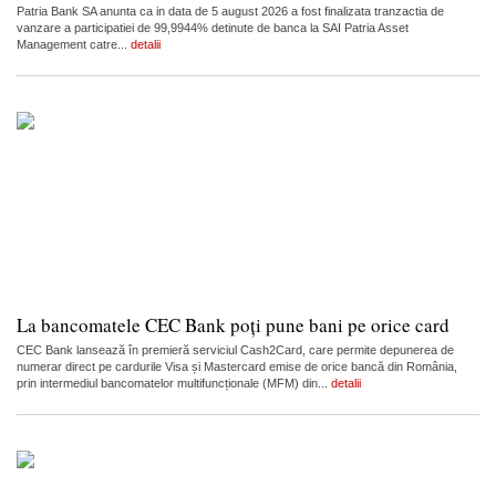
Patria Bank SA anunta ca in data de 5 august 2026 a fost finalizata tranzactia de
vanzare a participatiei de 99,9944% detinute de banca la SAI Patria Asset
Management catre...
detalii
La bancomatele CEC Bank poți pune bani pe orice card
CEC Bank lansează în premieră serviciul Cash2Card, care permite depunerea de
numerar direct pe cardurile Visa și Mastercard emise de orice bancă din România,
prin intermediul bancomatelor multifuncționale (MFM) din...
detalii