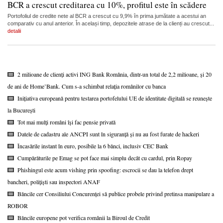
BCR a crescut creditarea cu 10%, profitul este în scădere
Portofoliul de credite nete al BCR a crescut cu 9,9% în prima jumătate a acestui an
comparativ cu anul anterior. În același timp, depozitele atrase de la clienți au crescut...
detalii
2 milioane de clienți activi ING Bank România, dintr-un total de 2,2 milioane, și 20
de ani de Home’Bank. Cum s-a schimbat relația românilor cu banca
Inițiativa europeană pentru testarea portofelului UE de identitate digitală se reunește
la București
Tot mai mulți români își fac pensie privată
Datele de cadastru ale ANCPI sunt în siguranță și nu au fost furate de hackeri
Încasările instant în euro, posibile la 6 bănci, inclusiv CEC Bank
Cumpărăturile pe Emag se pot face mai simplu decât cu cardul, prin Ropay
Phishingul este acum vishing prin spoofing: escrocii se dau la telefon drept
bancheri, polițiști sau inspectori ANAF
Băncile cer Consiliului Concurenței să publice probele privind pretinsa manipulare a
ROBOR
Băncile europene pot verifica românii la Biroul de Credit