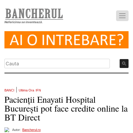
Nefericirea se inventează.
|
BANCI
Ultima Ora
IFN
Pacienții Enayati Hospital
București pot face credite online la
BT Direct
Autor:
Bancherul.ro