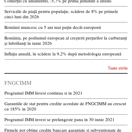
Comerțul cu amănuntul, -5,7% pe prima jumătate a anului
Serviciile de piață pentru populație, scădere de 8% pe primele
cinci luni din 2026
Românii muncesc cu 5 ani mai puțin decât europenii
România, pe podiumul european al creșterii prețurilor la carburanți
și lubrifianți în iunie 2026
Inflația anuală, în scădere la 9,2% după metodologia europeană
Toate stirile
FNGCIMM
Programul IMM Invest continua si in 2021
Garantiile de stat pentru credite acordate de FNGCIMM au crescut
cu 185% in 2020
Programul IMM invest se prelungeste pana in 30 iunie 2021
Firmele pot obtine credite bancare garantate si subventionate de