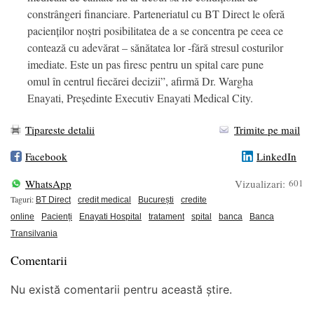
constrângeri financiare. Parteneriatul cu BT Direct le oferă
pacienților noștri posibilitatea de a se concentra pe ceea ce
contează cu adevărat – sănătatea lor -fără stresul costurilor
imediate. Este un pas firesc pentru un spital care pune
omul în centrul fiecărei decizii”, afirmă Dr. Wargha
Enayati, Președinte Executiv Enayati Medical City.
Tipareste detalii
Trimite pe mail
Facebook
LinkedIn
WhatsApp
Vizualizari:
601
Taguri:
BT Direct
credit medical
București
credite
online
Pacienți
Enayati Hospital
tratament
spital
banca
Banca
Transilvania
Comentarii
Nu există comentarii pentru această știre.