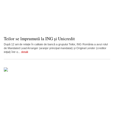
Teilor se împrumută la ING și Unicredit
După 12 ani de relație în calitate de bancă a grupului Teilor, ING România a avut rolul
de Mandated Lead Arranger (aranjor principal mandatat) și Original Lender (creditor
inițial) într-o...
detalii