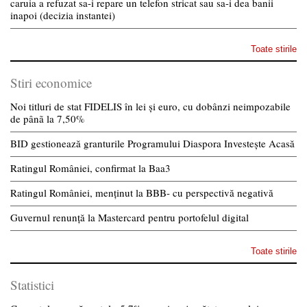
caruia a refuzat sa-i repare un telefon stricat sau sa-i dea banii
inapoi (decizia instantei)
Toate stirile
Stiri economice
Noi titluri de stat FIDELIS în lei și euro, cu dobânzi neimpozabile
de pânã la 7,50%
BID gestionează granturile Programului Diaspora Investește Acasă
Ratingul României, confirmat la Baa3
Ratingul României, menținut la BBB- cu perspectivă negativă
Guvernul renunță la Mastercard pentru portofelul digital
Toate stirile
Statistici