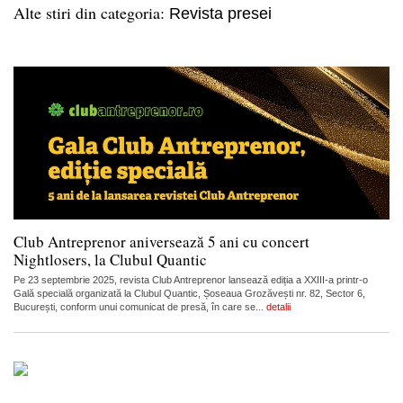
Alte stiri din categoria:
Revista presei
Club Antreprenor aniversează 5 ani cu concert
Nightlosers, la Clubul Quantic
Pe 23 septembrie 2025, revista Club Antreprenor lansează ediția a XXIII-a printr-o
Gală specială organizată la Clubul Quantic, Șoseaua Grozăvești nr. 82, Sector 6,
București, conform unui comunicat de presă, în care se...
detalii