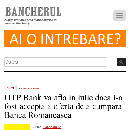
Niciun preț nu e prea mare pentru a te
avea pe tine însuți.
|
BANCI
Revista presei
OTP Bank va afla in iulie daca i-a
fost acceptata oferta de a cumpara
Banca Romaneasca
Autor:
Bancherul.ro