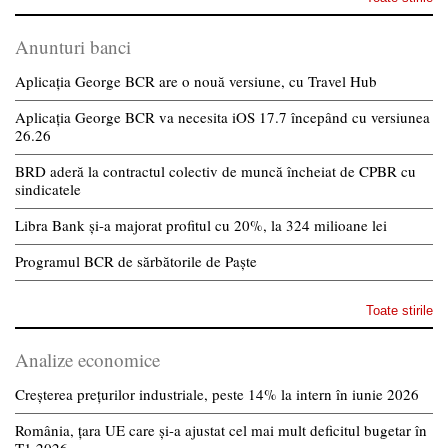
Anunturi banci
Aplicația George BCR are o nouă versiune, cu Travel Hub
Aplicația George BCR va necesita iOS 17.7 începând cu versiunea
26.26
BRD aderă la contractul colectiv de muncă încheiat de CPBR cu
sindicatele
Libra Bank și-a majorat profitul cu 20%, la 324 milioane lei
Programul BCR de sărbătorile de Paște
Toate stirile
Analize economice
Creșterea prețurilor industriale, peste 14% la intern în iunie 2026
România, țara UE care și-a ajustat cel mai mult deficitul bugetar în
T1 2026