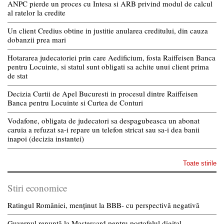
ANPC pierde un proces cu Intesa si ARB privind modul de calcul
al ratelor la credite
Un client Credius obtine in justitie anularea creditului, din cauza
dobanzii prea mari
Hotararea judecatoriei prin care Aedificium, fosta Raiffeisen Banca
pentru Locuinte, si statul sunt obligati sa achite unui client prima
de stat
Decizia Curtii de Apel Bucuresti in procesul dintre Raiffeisen
Banca pentru Locuinte si Curtea de Conturi
Vodafone, obligata de judecatori sa despagubeasca un abonat
caruia a refuzat sa-i repare un telefon stricat sau sa-i dea banii
inapoi (decizia instantei)
Toate stirile
Stiri economice
Ratingul României, menținut la BBB- cu perspectivă negativă
Guvernul renunță la Mastercard pentru portofelul digital