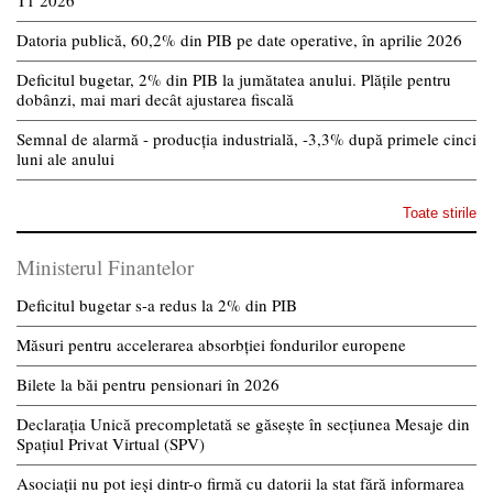
Datoria publică, 60,2% din PIB pe date operative, în aprilie 2026
Deficitul bugetar, 2% din PIB la jumătatea anului. Plățile pentru
dobânzi, mai mari decât ajustarea fiscală
Semnal de alarmă - producția industrială, -3,3% după primele cinci
luni ale anului
Toate stirile
Ministerul Finantelor
Deficitul bugetar s-a redus la 2% din PIB
Măsuri pentru accelerarea absorbției fondurilor europene
Bilete la băi pentru pensionari în 2026
Declarația Unică precompletată se găsește în secțiunea Mesaje din
Spațiul Privat Virtual (SPV)
Asociații nu pot ieși dintr-o firmă cu datorii la stat fără informarea