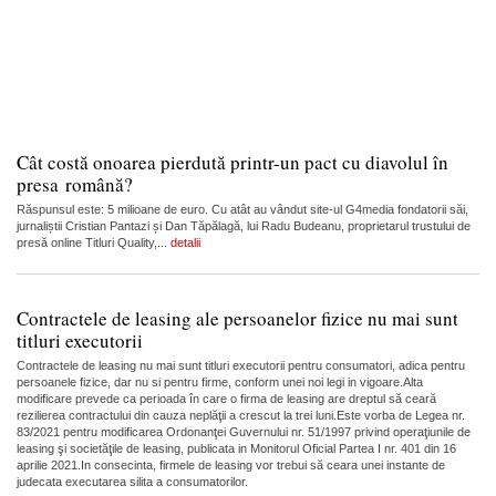
Cât costă onoarea pierdută printr-un pact cu diavolul în
presa română?
Răspunsul este: 5 milioane de euro. Cu atât au vândut site-ul G4media fondatorii săi,
jurnaliștii Cristian Pantazi și Dan Tăpălagă, lui Radu Budeanu, proprietarul trustului de
presă online Titluri Quality,...
detalii
Contractele de leasing ale persoanelor fizice nu mai sunt
titluri executorii
Contractele de leasing nu mai sunt titluri executorii pentru consumatori, adica pentru
persoanele fizice, dar nu si pentru firme, conform unei noi legi in vigoare.Alta
modificare prevede ca perioada în care o firma de leasing are dreptul să ceară
rezilierea contractului din cauza neplăţii a crescut la trei luni.Este vorba de Legea nr.
83/2021 pentru modificarea Ordonanţei Guvernului nr. 51/1997 privind operaţiunile de
leasing şi societăţile de leasing, publicata in Monitorul Oficial Partea I nr. 401 din 16
aprilie 2021.In consecinta, firmele de leasing vor trebui să ceara unei instante de
judecata executarea silita a consumatorilor.