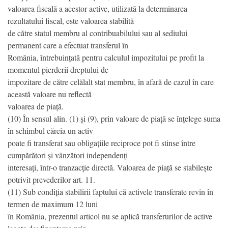
valoarea fiscală a acestor active, utilizată la determinarea
rezultatului fiscal, este valoarea stabilită
de către statul membru al contribuabilului sau al sediului
permanent care a efectuat transferul în
România, întrebuințată pentru calculul impozitului pe profit la
momentul pierderii dreptului de
impozitare de către celălalt stat membru, în afară de cazul în care
această valoare nu reflectă
valoarea de piață.
(10) În sensul alin. (1) și (9), prin valoare de piață se înțelege suma
în schimbul căreia un activ
poate fi transferat sau obligațiile reciproce pot fi stinse între
cumpărători și vânzători independenți
interesați, într-o tranzacție directă. Valoarea de piață se stabilește
potrivit prevederilor art. 11.
(11) Sub condiția stabilirii faptului că activele transferate revin în
termen de maximum 12 luni
în România, prezentul articol nu se aplică transferurilor de active