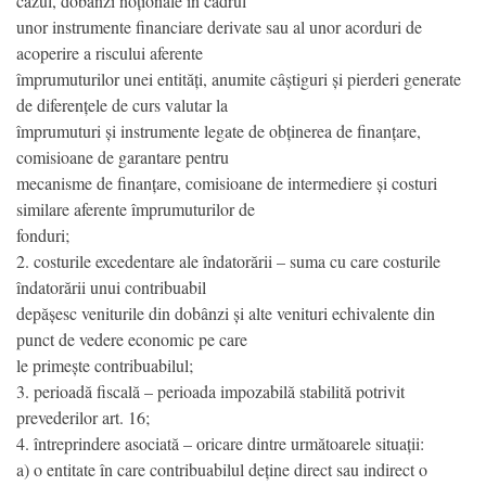
cazul, dobânzi noționale în cadrul
unor instrumente financiare derivate sau al unor acorduri de
acoperire a riscului aferente
împrumuturilor unei entități, anumite câștiguri și pierderi generate
de diferențele de curs valutar la
împrumuturi și instrumente legate de obținerea de finanțare,
comisioane de garantare pentru
mecanisme de finanțare, comisioane de intermediere și costuri
similare aferente împrumuturilor de
fonduri;
2. costurile excedentare ale îndatorării – suma cu care costurile
îndatorării unui contribuabil
depășesc veniturile din dobânzi și alte venituri echivalente din
punct de vedere economic pe care
le primește contribuabilul;
3. perioadă fiscală – perioada impozabilă stabilită potrivit
prevederilor art. 16;
4. întreprindere asociată – oricare dintre următoarele situații:
a) o entitate în care contribuabilul deține direct sau indirect o