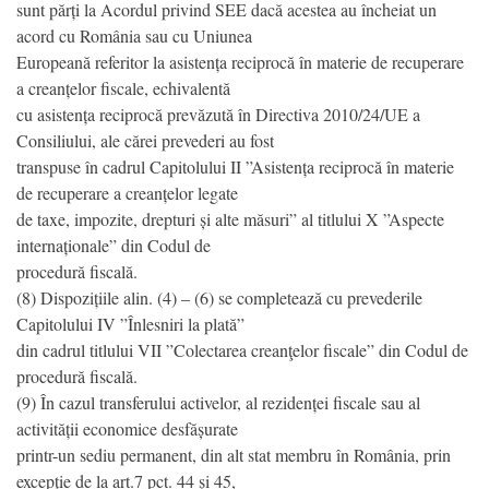
sunt părți la Acordul privind SEE dacă acestea au încheiat un
acord cu România sau cu Uniunea
Europeană referitor la asistența reciprocă în materie de recuperare
a creanțelor fiscale, echivalentă
cu asistența reciprocă prevăzută în Directiva 2010/24/UE a
Consiliului, ale cărei prevederi au fost
transpuse în cadrul Capitolului II ”Asistența reciprocă în materie
de recuperare a creanțelor legate
de taxe, impozite, drepturi și alte măsuri” al titlului X ”Aspecte
internaționale” din Codul de
procedură fiscală.
(8) Dispozițiile alin. (4) – (6) se completează cu prevederile
Capitolului IV ”Înlesniri la plată”
din cadrul titlului VII ”Colectarea creanţelor fiscale” din Codul de
procedură fiscală.
(9) În cazul transferului activelor, al rezidenței fiscale sau al
activității economice desfășurate
printr-un sediu permanent, din alt stat membru în România, prin
excepție de la art.7 pct. 44 și 45,