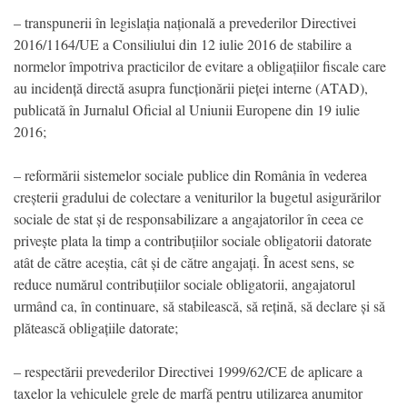
– transpunerii în legislația națională a prevederilor Directivei
2016/1164/UE a Consiliului din 12 iulie 2016 de stabilire a
normelor împotriva practicilor de evitare a obligațiilor fiscale care
au incidență directă asupra funcționării pieței interne (ATAD),
publicată în Jurnalul Oficial al Uniunii Europene din 19 iulie
2016;
– reformării sistemelor sociale publice din România în vederea
creșterii gradului de colectare a veniturilor la bugetul asigurărilor
sociale de stat și de responsabilizare a angajatorilor în ceea ce
privește plata la timp a contribuțiilor sociale obligatorii datorate
atât de către aceștia, cât și de către angajați. În acest sens, se
reduce numărul contribuțiilor sociale obligatorii, angajatorul
urmând ca, în continuare, să stabilească, să rețină, să declare și să
plătească obligațiile datorate;
– respectării prevederilor Directivei 1999/62/CE de aplicare a
taxelor la vehiculele grele de marfă pentru utilizarea anumitor