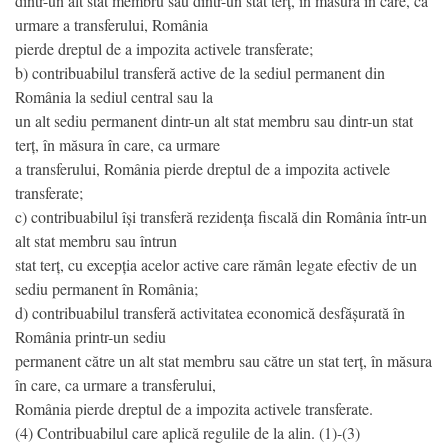
dintr-un alt stat membru sau dintr-un stat terț, în măsura în care, ca
urmare a transferului, România
pierde dreptul de a impozita activele transferate;
b) contribuabilul transferă active de la sediul permanent din
România la sediul central sau la
un alt sediu permanent dintr-un alt stat membru sau dintr-un stat
terț, în măsura în care, ca urmare
a transferului, România pierde dreptul de a impozita activele
transferate;
c) contribuabilul își transferă rezidența fiscală din România într-un
alt stat membru sau întrun
stat terț, cu excepția acelor active care rămân legate efectiv de un
sediu permanent în România;
d) contribuabilul transferă activitatea economică desfășurată în
România printr-un sediu
permanent către un alt stat membru sau către un stat terț, în măsura
în care, ca urmare a transferului,
România pierde dreptul de a impozita activele transferate.
(4) Contribuabilul care aplică regulile de la alin. (1)-(3)