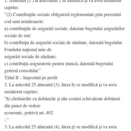
1. Alineatul (2 ) al articolului 2 se modifică și va avea următorul
cuprins:
”(2) Contribuţiile sociale obligatorii reglementate prin prezentul
cod sunt următoarele:
a) contribuţiile de asigurări sociale, datorate bugetului asigurărilor
sociale de stat;
b) contribuţia de asigurări sociale de sănătate, datorată bugetului
Fondului naţional unic de
asigurări sociale de sănătate;
c) contribuția asiguratorie pentru muncă, datorată bugetului
general consolidat.”
Titlul II – Impozitul pe profit
2. La articolul 25 alineatul (3), litera h) se modifică și va avea
următorul cuprins:
”h) cheltuielile cu dobânzile și alte costuri echivalente dobânzii
din punct de vedere
economic, potrivit art. 402
; ”
3. La articolul 25 alineatul (4), litera p) se modifică și va avea