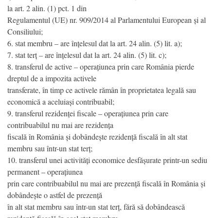
la art. 2 alin. (1) pct. 1 din
Regulamentul (UE) nr. 909/2014 al Parlamentului European și al
Consiliului;
6. stat membru – are înțelesul dat la art. 24 alin. (5) lit. a);
7. stat terț – are înțelesul dat la art. 24 alin. (5) lit. c);
8. transferul de active – operațiunea prin care România pierde
dreptul de a impozita activele
transferate, în timp ce activele rămân în proprietatea legală sau
economică a aceluiași contribuabil;
9. transferul rezidenței fiscale – operațiunea prin care
contribuabilul nu mai are rezidența
fiscală în România și dobândește rezidență fiscală în alt stat
membru sau într-un stat terț;
10. transferul unei activități economice desfășurate printr-un sediu
permanent – operațiunea
prin care contribuabilul nu mai are prezență fiscală în România și
dobândește o astfel de prezență
în alt stat membru sau într-un stat terț, fără să dobândească