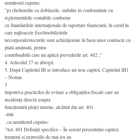
următorul cuprins:
”p) cheltuielile cu dobânzile, stabilite în conformitate cu
reglementările contabile conforme
cu Standardele internaţionale de raportare financiară, în cazul în
care mijloacele fixe/imobilizările
necorporale/stocurile sunt achiziţionate în baza unor contracte cu
plată amânată, pentru
contribuabilii care nu aplică prevederile art. 402 ;”
4. Articolul 27 se abrogă.
5. După Capitolul III se introduce un nou capitol, Capitolul III1
– Norme
3
împotriva practicilor de evitare a obligațiilor fiscale care au
incidență directă asupra
funcționării pieței interne, alcătuit din art. 401
-406
, cu următorul cuprins:
”Art. 401 Definiții specifice – În sensul prezentului capitol,
termenii și expresiile de mai jos au