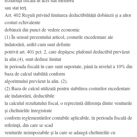
rezidență fiscală în acel stat membru
sau stat terț.
Art. 402 Reguli privind limitarea deductibilității dobânzii și a altor
costuri echivalente
dobânzii din punct de vedere economic
(1) În sensul prezentului articol, costurile excedentare ale
îndatorării, astfel cum sunt definite
potrivit art. 401 pct. 2, care depășesc plafonul deductibil prevăzut
la alin.(4), sunt deduse limitat
în perioada fiscală în care sunt suportate, până la nivelul a 10% din
baza de calcul stabilită conform
algoritmului prevăzut la alin. (2).
(2) Baza de calcul utilizată pentru stabilirea costurilor excedentare
ale îndatorării, deductibile
la calculul rezultatului fiscal, o reprezintă diferența dintre veniturile
și cheltuielile înregistrate
conform reglementărilor contabile aplicabile, în perioada fiscală de
referință, din care se scad
veniturile neimpozabile și la care se adaugă cheltuielile cu