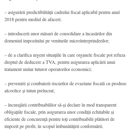
– asigurării predictibilității cadrului fiscal aplicabil pentru anul
2018 pentru mediul de afaceri;
– introducerii unor măsuri de consolidare a încasărilor din
domeniul impozitului pe veniturile microîntreprinderilor;
– de a clarifica urgent situațiile în care organele fiscale pot refuza
dreptul de deducere a TVA, pentru asigurarea aplicării unui
tratament unitar tuturor operatorilor economici;
– prevenirii și combaterii riscurilor de evaziune fiscală cu produse
alcoolice și tutun prelucrat;
– încurajării contribuabililor să-și declare în mod transparent
obligațiile fiscale, prin asigurarea unor condiții echitabile și
eficiente de concurență pentru toți contribuabilii plătitori de
impozit pe profit, în scopul îmbunătățirii conformării;