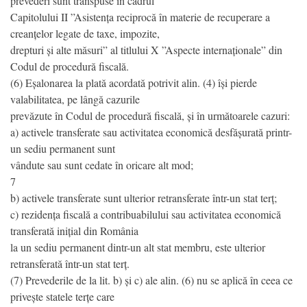
prevederi sunt transpuse în cadrul
Capitolului II ”Asistența reciprocă în materie de recuperare a
creanțelor legate de taxe, impozite,
drepturi și alte măsuri” al titlului X ”Aspecte internaționale” din
Codul de procedură fiscală.
(6) Eșalonarea la plată acordată potrivit alin. (4) își pierde
valabilitatea, pe lângă cazurile
prevăzute în Codul de procedură fiscală, și în următoarele cazuri:
a) activele transferate sau activitatea economică desfășurată printr-
un sediu permanent sunt
vândute sau sunt cedate în oricare alt mod;
7
b) activele transferate sunt ulterior retransferate într-un stat terț;
c) rezidența fiscală a contribuabilului sau activitatea economică
transferată inițial din România
la un sediu permanent dintr-un alt stat membru, este ulterior
retransferată într-un stat terț.
(7) Prevederile de la lit. b) și c) ale alin. (6) nu se aplică în ceea ce
privește statele terțe care