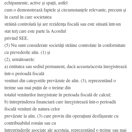
echipamente, active și spații, astfel
cum o demonstrează faptele și circumstanțele relevante, precum și
în cazul în care societatea
străină controlată își are rezidența fiscală sau este situată într-un
stat terț care este parte la Acordul
privind SEE.
(5) Nu sunt considerate societăți străine controlate în conformitate
cu prevederile alin. (1) și
(2), următoarele:
a) entitatea sau sediul permanent, dacă aceasta/acesta înregistrează
într-o perioadă fiscală
venituri din categoriile prevăzute de alin. (3), reprezentând o
treime sau mai puțin de o treime din
totalul veniturilor înregistrate în perioada fiscală de calcul;
b) întreprinderea financiară care înregistrează într-o perioadă
fiscală venituri de natura celor
prevăzute la alin. (3) care provin din operațiuni desfășurate cu
contribuabilul român sau cu
întreprinderile asociate ale acestuia, reprezentând o treime sau mai