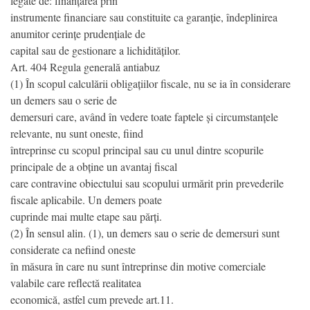
legate de: finanțarea prin
instrumente financiare sau constituite ca garanție, îndeplinirea
anumitor cerințe prudențiale de
capital sau de gestionare a lichidităților.
Art. 404 Regula generală antiabuz
(1) În scopul calculării obligațiilor fiscale, nu se ia în considerare
un demers sau o serie de
demersuri care, având în vedere toate faptele și circumstanțele
relevante, nu sunt oneste, fiind
întreprinse cu scopul principal sau cu unul dintre scopurile
principale de a obține un avantaj fiscal
care contravine obiectului sau scopului urmărit prin prevederile
fiscale aplicabile. Un demers poate
cuprinde mai multe etape sau părți.
(2) În sensul alin. (1), un demers sau o serie de demersuri sunt
considerate ca nefiind oneste
în măsura în care nu sunt întreprinse din motive comerciale
valabile care reflectă realitatea
economică, astfel cum prevede art.11.