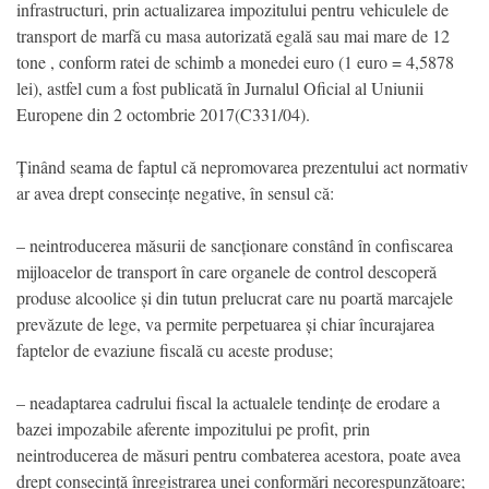
infrastructuri, prin actualizarea impozitului pentru vehiculele de
transport de marfă cu masa autorizată egală sau mai mare de 12
tone , conform ratei de schimb a monedei euro (1 euro = 4,5878
lei), astfel cum a fost publicată în Jurnalul Oficial al Uniunii
Europene din 2 octombrie 2017(C331/04).
Ținând seama de faptul că nepromovarea prezentului act normativ
ar avea drept consecințe negative, în sensul că:
– neintroducerea măsurii de sancționare constând în confiscarea
mijloacelor de transport în care organele de control descoperă
produse alcoolice și din tutun prelucrat care nu poartă marcajele
prevăzute de lege, va permite perpetuarea și chiar încurajarea
faptelor de evaziune fiscală cu aceste produse;
– neadaptarea cadrului fiscal la actualele tendințe de erodare a
bazei impozabile aferente impozitului pe profit, prin
neintroducerea de măsuri pentru combaterea acestora, poate avea
drept consecință înregistrarea unei conformări necorespunzătoare;