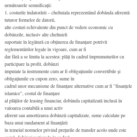
următoarele semnificații:
1. costurile îndatorării – cheltuiala reprezentând dobânda aferentă
tuturor formelor de datorii,
alte costuri echivalente din punct de vedere economic cu
dobânzile, inclusiv alte cheltuieli
suportate în legătură cu obținerea de finanțare potrivit
reglementărilor legale în vigoare, cum ar fi
dar fără a se limita la acestea: plăți în cadrul împrumuturilor cu
participare la profit, dobânzi
imputate la instrumente cum ar fi obligațiunile convertibile și
obligațiunile cu cupon zero, sume în
cadrul unor mecanisme de finanțare alternative cum ar fi ”finanțele
islamice”, costul de finanțare
al plăților de leasing financiar, dobânda capitalizată inclusă în
valoarea contabilă a unui activ
aferent sau amortizarea dobânzii capitalizate, sume calculate pe
baza unui randament al finanțării
în temeiul normelor privind prețurile de transfer acolo unde este