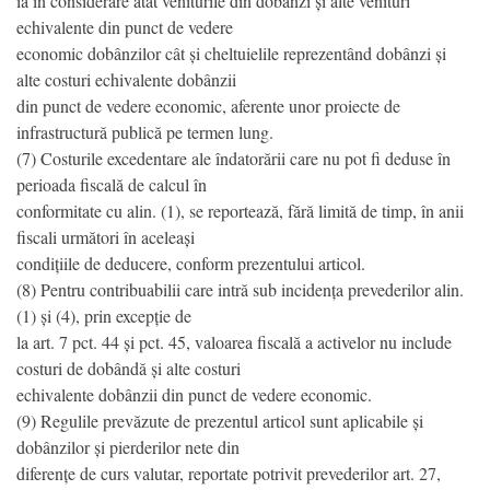
ia în considerare atât veniturile din dobânzi și alte venituri
echivalente din punct de vedere
economic dobânzilor cât și cheltuielile reprezentând dobânzi și
alte costuri echivalente dobânzii
din punct de vedere economic, aferente unor proiecte de
infrastructură publică pe termen lung.
(7) Costurile excedentare ale îndatorării care nu pot fi deduse în
perioada fiscală de calcul în
conformitate cu alin. (1), se reportează, fără limită de timp, în anii
fiscali următori în aceleași
condițiile de deducere, conform prezentului articol.
(8) Pentru contribuabilii care intră sub incidența prevederilor alin.
(1) și (4), prin excepție de
la art. 7 pct. 44 și pct. 45, valoarea fiscală a activelor nu include
costuri de dobândă și alte costuri
echivalente dobânzii din punct de vedere economic.
(9) Regulile prevăzute de prezentul articol sunt aplicabile și
dobânzilor și pierderilor nete din
diferențe de curs valutar, reportate potrivit prevederilor art. 27,