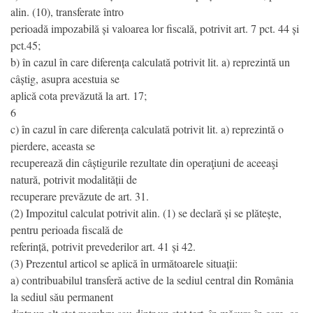
alin. (10), transferate întro
perioadă impozabilă și valoarea lor fiscală, potrivit art. 7 pct. 44 și
pct.45;
b) în cazul în care diferența calculată potrivit lit. a) reprezintă un
câștig, asupra acestuia se
aplică cota prevăzută la art. 17;
6
c) în cazul în care diferența calculată potrivit lit. a) reprezintă o
pierdere, aceasta se
recuperează din câștigurile rezultate din operaţiuni de aceeaşi
natură, potrivit modalității de
recuperare prevăzute de art. 31.
(2) Impozitul calculat potrivit alin. (1) se declară și se plătește,
pentru perioada fiscală de
referință, potrivit prevederilor art. 41 și 42.
(3) Prezentul articol se aplică în următoarele situații:
a) contribuabilul transferă active de la sediul central din România
la sediul său permanent