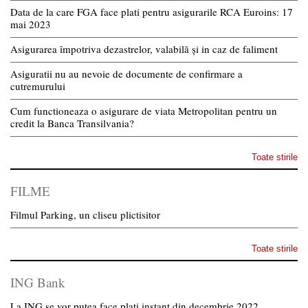
Data de la care FGA face plati pentru asigurarile RCA Euroins: 17
mai 2023
Asigurarea împotriva dezastrelor, valabilă și in caz de faliment
Asiguratii nu au nevoie de documente de confirmare a
cutremurului
Cum functioneaza o asigurare de viata Metropolitan pentru un
credit la Banca Transilvania?
Toate stirile
FILME
Filmul Parking, un cliseu plictisitor
Toate stirile
ING Bank
La ING se vor putea face plati instant din decembrie 2022