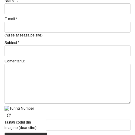
Nume *:
E-mail *:
(nu se afiseaza pe site)
Subiect *:
Comentariu:
Tastati codul din
imagine (doar cifre)