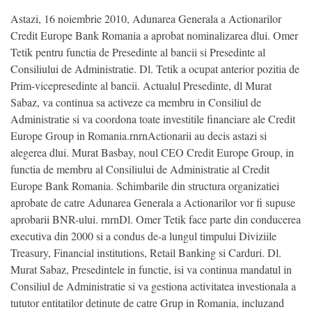
Astazi, 16 noiembrie 2010, Adunarea Generala a Actionarilor
Credit Europe Bank Romania a aprobat nominalizarea dlui. Omer
Tetik pentru functia de Presedinte al bancii si Presedinte al
Consiliului de Administratie. Dl. Tetik a ocupat anterior pozitia de
Prim-vicepresedinte al bancii. Actualul Presedinte, dl Murat
Sabaz, va continua sa activeze ca membru in Consiliul de
Administratie si va coordona toate investitile financiare ale Credit
Europe Group in Romania.rnrnActionarii au decis astazi si
alegerea dlui. Murat Basbay, noul CEO Credit Europe Group, in
functia de membru al Consiliului de Administratie al Credit
Europe Bank Romania. Schimbarile din structura organizatiei
aprobate de catre Adunarea Generala a Actionarilor vor fi supuse
aprobarii BNR-ului. rnrnDl. Omer Tetik face parte din conducerea
executiva din 2000 si a condus de-a lungul timpului Diviziile
Treasury, Financial institutions, Retail Banking si Carduri. Dl.
Murat Sabaz, Presedintele in functie, isi va continua mandatul in
Consiliul de Administratie si va gestiona activitatea investionala a
tututor entitatilor detinute de catre Grup in Romania, incluzand