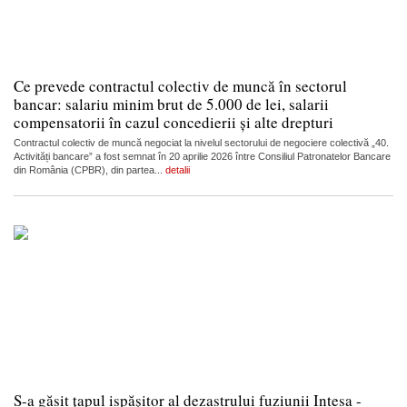
Ce prevede contractul colectiv de muncă în sectorul
bancar: salariu minim brut de 5.000 de lei, salarii
compensatorii în cazul concedierii și alte drepturi
Contractul colectiv de muncă negociat la nivelul sectorului de negociere colectivă „40.
Activități bancare” a fost semnat în 20 aprilie 2026 între Consiliul Patronatelor Bancare
din România (CPBR), din partea...
detalii
S-a găsit țapul ispășitor al dezastrului fuziunii Intesa -