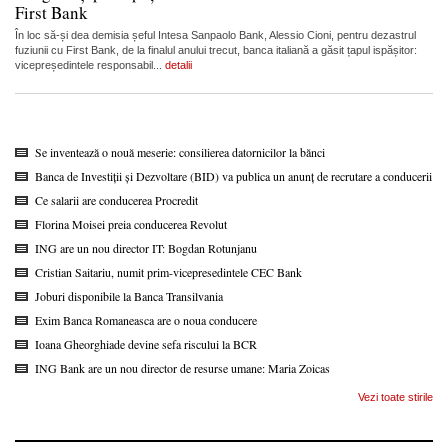
First Bank
În loc să-și dea demisia șeful Intesa Sanpaolo Bank, Alessio Cioni, pentru dezastrul
fuziunii cu First Bank, de la finalul anului trecut, banca italiană a găsit țapul ispășitor:
vicepreședintele responsabil...
detalii
Se inventează o nouă meserie: consilierea datornicilor la bănci
Banca de Investiții și Dezvoltare (BID) va publica un anunț de recrutare a conducerii
Ce salarii are conducerea Procredit
Florina Moisei preia conducerea Revolut
ING are un nou director IT: Bogdan Rotunjanu
Cristian Saitariu, numit prim-vicepresedintele CEC Bank
Joburi disponibile la Banca Transilvania
Exim Banca Romaneasca are o noua conducere
Ioana Gheorghiade devine sefa riscului la BCR
ING Bank are un nou director de resurse umane: Maria Zoicas
Vezi toate stirile