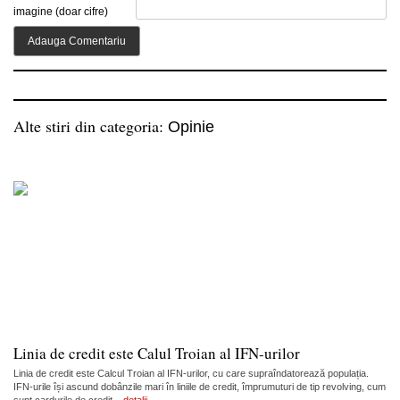
imagine (doar cifre)
Alte stiri din categoria:
Opinie
Linia de credit este Calul Troian al IFN-urilor
Linia de credit este Calcul Troian al IFN-urilor, cu care supraîndatorează populația.
IFN-urile își ascund dobânzile mari în liniile de credit, împrumuturi de tip revolving, cum