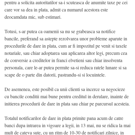
pentru a solicita autoritatilor sa-i scuteasca de anumite taxe pe cei
care vor sa dea in plata, admit ca numarul acestora este
deocamdata mic, sub estimari.
Totusi, s-ar putea ca oamenii sa nu se grabeasca sa notifice
bancile, preferand sa astepte rezolvarea unor probleme aparute in
procedurile de dare in plata, cum ar fi impozitul pe venit si taxele
notariale, sau chiar adoptarea sau aplicarea altor legi, precum cea
de conversie a creditelor in franci elvetieni sau chiar insolventa
personala, care le-ar putea permite sa-si reduca ratele lunare si sa
scape de o parte din datorii, pastrandu-si si locuintele.
De asemenea, este posibil ca unii clienti sa incerce sa negocieze
cu bancile conditii mai bune pentru creditul in derulare, inainte de
initierea procedurii de dare in plata sau chiar pe parcursul acesteia.
Totalul notificarilor de dare in plata primite pana acum de catre
banci dupa intrarea in vigoare a legii, in 13 mai, nu se ridica la mai
mult de cateva sute, cu un ritm de 10-30 de notificari zilnice, in