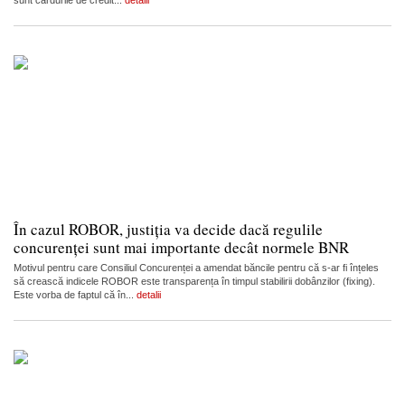
sunt cardurile de credit...
detalii
În cazul ROBOR, justiția va decide dacă regulile
concurenței sunt mai importante decât normele BNR
Motivul pentru care Consiliul Concurenței a amendat băncile pentru că s-ar fi înțeles
să crească indicele ROBOR este transparența în timpul stabilirii dobânzilor (fixing).
Este vorba de faptul că în...
detalii