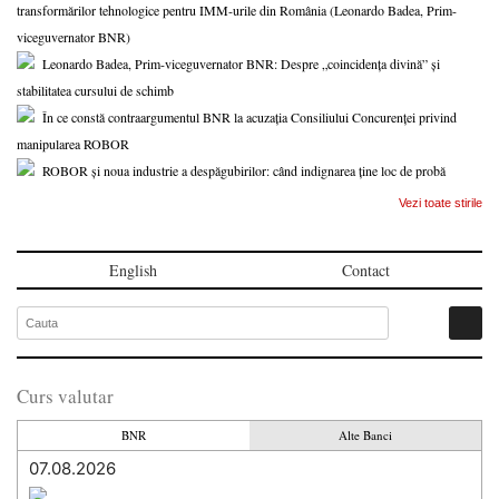
transformărilor tehnologice pentru IMM-urile din România (Leonardo Badea, Prim-
viceguvernator BNR)
Leonardo Badea, Prim-viceguvernator BNR: Despre „coincidența divină” și
stabilitatea cursului de schimb
În ce constă contraargumentul BNR la acuzația Consiliului Concurenței privind
manipularea ROBOR
ROBOR și noua industrie a despăgubirilor: când indignarea ține loc de probă
Vezi toate stirile
English
Contact
Curs valutar
BNR
Alte Banci
07.08.2026