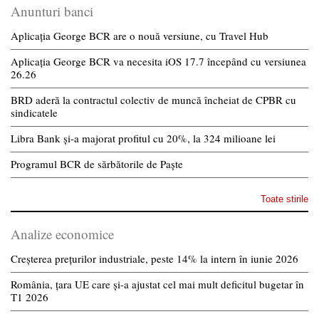
Anunturi banci
Aplicația George BCR are o nouă versiune, cu Travel Hub
Aplicația George BCR va necesita iOS 17.7 începând cu versiunea
26.26
BRD aderă la contractul colectiv de muncă încheiat de CPBR cu
sindicatele
Libra Bank și-a majorat profitul cu 20%, la 324 milioane lei
Programul BCR de sărbătorile de Paște
Toate stirile
Analize economice
Creșterea prețurilor industriale, peste 14% la intern în iunie 2026
România, țara UE care și-a ajustat cel mai mult deficitul bugetar în
T1 2026