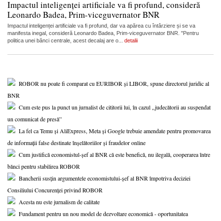
Impactul inteligenței artificiale va fi profund, consideră
Leonardo Badea, Prim-viceguvernator BNR
Impactul inteligenței artificiale va fi profund, dar va apărea cu întârziere și se va
manifesta inegal, consideră Leonardo Badea, Prim-viceguvernator BNR. "Pentru
politica unei bănci centrale, acest decalaj are o...
detalii
ROBOR nu poate fi comparat cu EURIBOR și LIBOR, spune directorul juridic al
BNR
Cum este pus la punct un jurnalist de cititorii lui, în cazul „judecătorii au suspendat
un comunicat de presă”
La fel ca Temu și AliExpress, Meta și Google trebuie amendate pentru promovarea
de informații false destinate înșelătoriilor și fraudelor online
Cum justifică economistul-șef al BNR că este benefică, nu ilegală, cooperarea între
bănci pentru stabilirea ROBOR
Bancherii susțin argumentele economistului-șef al BNR împotriva deciziei
Consiliului Concurenței privind ROBOR
Acesta nu este jurnalism de calitate
Fundament pentru un nou model de dezvoltare economică - oportunitatea