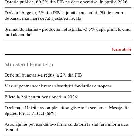
Datoria publică, 60,2% din PIB pe date operative, în aprilie 2026
Deficitul bugetar, 2% din PIB la jumătatea anului. Plățile pentru
dobânzi, mai mari decât ajustarea fiscală
Semnal de alarmă - producția industrială, -3,3% după primele cinci
luni ale anului
Toate stirile
Ministerul Finantelor
Deficitul bugetar s-a redus la 2% din PIB
Măsuri pentru accelerarea absorbției fondurilor europene
Bilete la băi pentru pensionari în 2026
Declarația Unică precompletată se găsește în secțiunea Mesaje din
Spațiul Privat Virtual (SPV)
Asociații nu pot ieși dintr-o firmă cu datorii la stat fără informarea
fiscului