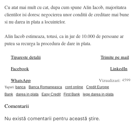
Cu atat mai mult cu cat, dupa cum spune Alin Iacob, majoritatea
clientilor isi doresc negocierea unor conditii de creditare mai bune
si nu darea in plata a locuintelor.
Alin Iacob estimeaza, totusi, ca in jur de 10.000 de persoane ar
putea sa recurga la procedura de dare in plata.
Tipareste detalii
Trimite pe mail
Facebook
LinkedIn
WhatsApp
Vizualizari:
4599
Taguri:
banca
Banca Romaneasca
cont online
Credit Europe
Bank
darea in plata
Easy Credit
First Bank
lege darea in plata
Comentarii
Nu există comentarii pentru această știre.