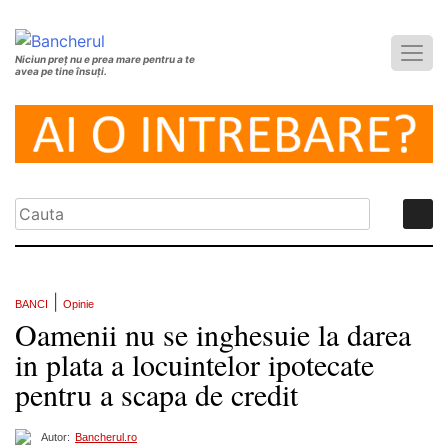
Niciun preț nu e prea mare pentru a te
avea pe tine însuți.
|
BANCI
Opinie
Oamenii nu se inghesuie la darea
in plata a locuintelor ipotecate
pentru a scapa de credit
Autor:
Bancherul.ro