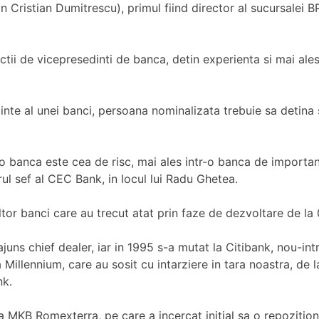
istian Dumitrescu), primul fiind director al sucursalei BRD 
tii de vicepresedinti de banca, detin experienta si mai ale
te al unei banci, persoana nominalizata trebuie sa detina si
-o banca este cea de risc, mai ales intr-o banca de import
ul sef al CEC Bank, in locul lui Radu Ghetea.
tor banci care au trecut atat prin faze de dezvoltare de la 0
juns chief dealer, iar in 1995 s-a mutat la Citibank, nou-in
 Millennium, care au sosit cu intarziere in tara noastra, de 
nk.
MKB Romexterra, pe care a incercat initial sa o repozitionez