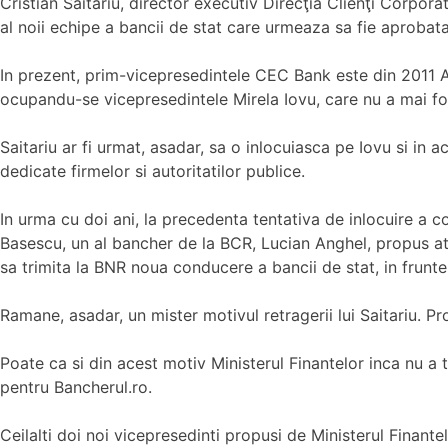
Cristian Saitariu, director executiv Direcţia Clienţi Corpor
al noii echipe a bancii de stat care urmeaza sa fie aprobat
In prezent, prim-vicepresedintele CEC Bank este din 2011 Andr
ocupandu-se vicepresedintele Mirela Iovu, care nu a mai fo
Saitariu ar fi urmat, asadar, sa o inlocuiasca pe Iovu si in 
dedicate firmelor si autoritatilor publice.
In urma cu doi ani, la precedenta tentativa de inlocuire a c
Basescu, un al bancher de la BCR, Lucian Anghel, propus atun
sa trimita la BNR noua conducere a bancii de stat, in frunte 
Ramane, asadar, un mister motivul retragerii lui Saitariu. P
Poate ca si din acest motiv Ministerul Finantelor inca nu 
pentru Bancherul.ro.
Ceilalti doi noi vicepresedinti propusi de Ministerul Finant