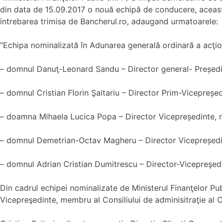
din data de 15.09.2017 o nouă echipă de conducere, aceast
intrebarea trimisa de Bancherul.ro, adaugand urmatoarele:
“Echipa nominalizată în Adunarea generală ordinară a acţio
– domnul Danuţ-Leonard Sandu – Director general- Președint
– domnul Cristian Florin Şaitariu – Director Prim-Vicepreșed
– doamna Mihaela Lucica Popa – Director Vicepreședinte, m
– domnul Demetrian-Octav Magheru – Director Vicepreședint
– domnul Adrian Cristian Dumitrescu – Director-Vicepreşed
Din cadrul echipei nominalizate de Ministerul Finanţelor Pub
Vicepreşedinte, membru al Consiliului de adminisitraţie al 