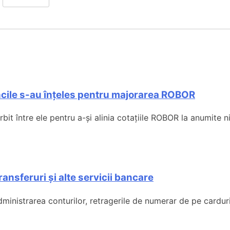
ncile s-au înțeles pentru majorarea ROBOR
t între ele pentru a-și alinia cotațiile ROBOR la anumite niv
ansferuri și alte servicii bancare
istrarea conturilor, retragerile de numerar de pe carduri, t