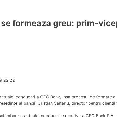
e formeaza greu: prim-vicep
19 22:22
a actualei conduceri a CEC Bank, insa procesul de formare a 
edinte al bancii, Cristian Saitariu, director pentru clientii
e schimbare a actualei conduceri executive a CEC Bank S.A.,