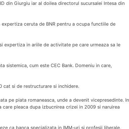
din Giurgiu iar al doilea directorul sucursalei Intesa din
s expertiza ceruta de BNR pentru a ocupa functiile de
 expertiza in ariile de activitate pe care urmeaza sa le
anta sistemica, cum este CEC Bank. Domeniu in care,
 cat si de restructurare si inchidere.
trata pe piata romaneasca, unde a devenit vicepresedinte. In
la care pleaca dupa izbucnirea crizei in 2009 si naruirea
e ca banca specializata in IMM-uri si profesii liberale,