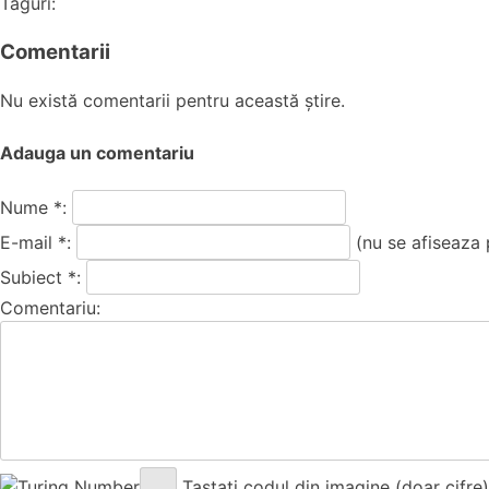
Taguri:
Comentarii
Nu există comentarii pentru această știre.
Adauga un comentariu
Nume *:
E-mail *:
(nu se afiseaza 
Subiect *:
Comentariu:
Tastati codul din imagine (doar cifre)