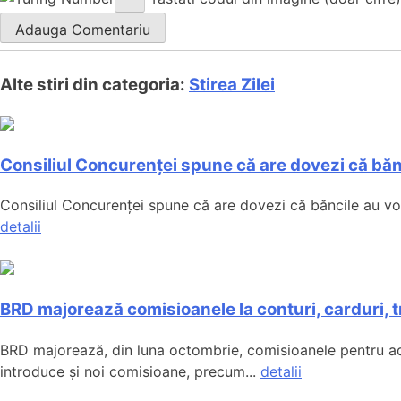
Alte stiri din categoria:
Stirea Zilei
Consiliul Concurenței spune că are dovezi că bă
Consiliul Concurenței spune că are dovezi că băncile au vorbi
detalii
BRD majorează comisioanele la conturi, carduri, tr
BRD majorează, din luna octombrie, comisioanele pentru admin
introduce și noi comisioane, precum...
detalii