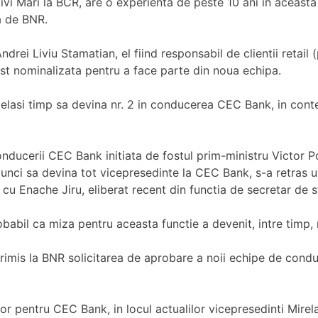
ativi Mari la BCR, are o experienta de peste 10 ani in aceast
a de BNR.
ei Liviu Stamatian, el fiind responsabil de clientii retail (p
st nominalizata pentru a face parte din noua echipa.
acelasi timp sa devina nr. 2 in conducerea CEC Bank, in contex
onducerii CEC Bank initiata de fostul prim-ministru Victor Po
ci sa devina tot vicepresedinte la CEC Bank, s-a retras ulte
cu Enache Jiru, eliberat recent din functia de secretar de st
robabil ca miza pentru aceasta functie a devenit, intre timp
a trimis la BNR solicitarea de aprobare a noii echipe de co
elor pentru CEC Bank, in locul actualilor vicepresedinti Mir