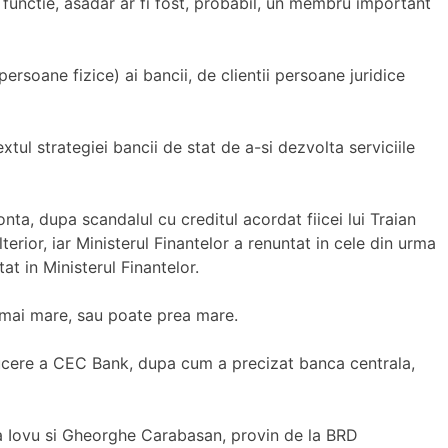
a functie, asadar ar fi fost, probabil, un membru important
ersoane fizice) ai bancii, de clientii persoane juridice
tul strategiei bancii de stat de a-si dezvolta serviciile
nta, dupa scandalul cu creditul acordat fiicei lui Traian
rior, iar Ministerul Finantelor a renuntat in cele din urma
at in Ministerul Finantelor.
, mai mare, sau poate prea mare.
nducere a CEC Bank, dupa cum a precizat banca centrala,
ela Iovu si Gheorghe Carabasan, provin de la BRD