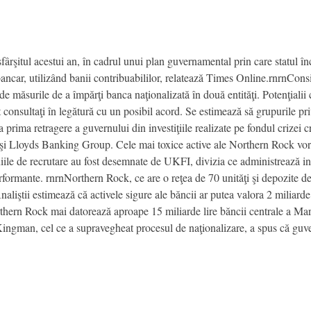
rşitul acestui an, în cadrul unui plan guvernamental prin care statul în
l bancar, utilizând banii contribuabililor, relatează Times Online.rnrnCons
de măsurile de a împărţi banca naţionalizată în două entităţi. Potenţiali
t consultaţi în legătură cu un posibil acord. Se estimează să grupurile
prima retragere a guvernului din investiţiile realizate pe fondul crizei cr
şi Lloyds Banking Group. Cele mai toxice active ale Northern Rock vor 
le de recrutare au fost desemnate de UKFI, divizia ce administrează in
formante. rnrnNorthern Rock, ce are o reţea de 70 unităţi şi depozite de 
aliştii estimează că activele sigure ale băncii ar putea valora 2 miliarde
orthern Rock mai datorează aproape 15 miliarde lire băncii centrale a Mari
Kingman, cel ce a supravegheat procesul de naţionalizare, a spus că guve