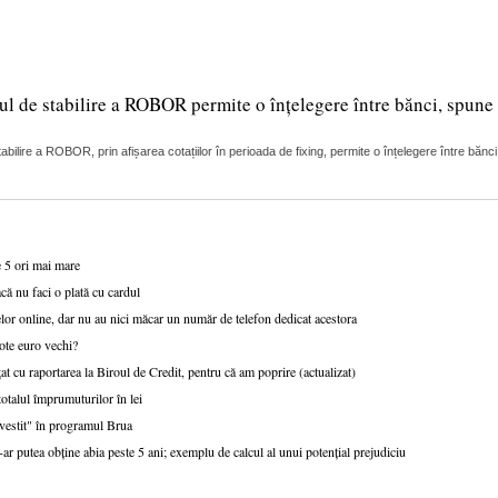
ul de stabilire a ROBOR permite o înțelegere între bănci, spune 
lire a ROBOR, prin afișarea cotațiilor în perioada de fixing, permite o înțelegere între bănci
e 5 ori mai mare
că nu faci o plată cu cardul
or online, dar nu au nici măcar un număr de telefon dedicat acestora
ote euro vechi?
at cu raportarea la Biroul de Credit, pentru că am poprire (actualizat)
talul împrumuturilor în lei
nvestit" în programul Brua
r putea obține abia peste 5 ani; exemplu de calcul al unui potențial prejudiciu