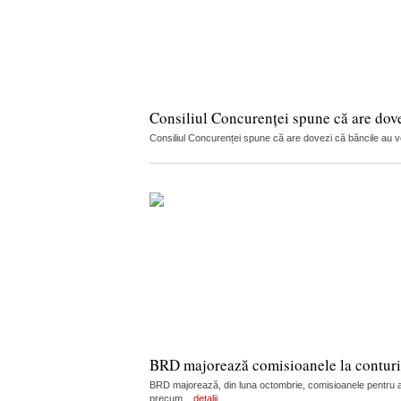
Consiliul Concurenței spune că are dov
Consiliul Concurenței spune că are dovezi că băncile au vorb
BRD majorează comisioanele la conturi, c
BRD majorează, din luna octombrie, comisioanele pentru admi
precum...
detalii