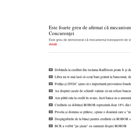
Este foarte greu de afirmat că mecanism
Concurenței
Este greu de demonstrat că mecanismul transparent de stabi
detalii
Dobânda la creditul din reclama Raiffeisen poate fi și d
Libra nu te mai lasă să scoți bani gratuit la bancomat, da
Poliția și DNSC spun că e importantă prevenirea fraudel
Au dreptul casele de schimb valutar să-mi refuze bancn
Am plătit rata la credit în avans, însă banca m-a ameninț
Creditele cu dobânzi ROBOR reprezintă doar 18% din to
Prostia și domnia se plătesc, spune o doamnă care a "i
Despăgubirile de la bănci pentru creditele cu ROBOR s-a
BCR a vorbit "pe șleau" cu oamenii despre ROBOR