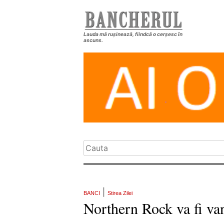
Lauda mă rușinează, fiindcă o cerșesc în
ascuns.
|
BANCI
Stirea Zilei
Northern Rock va fi va