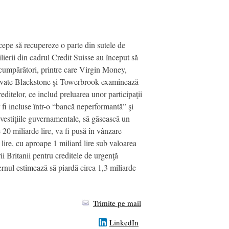
cepe să recupereze o parte din sutele de
ilierii din cadrul Credit Suisse au început să
i cumpărători, printre care Virgin Money,
 private Blackstone şi Towerbrook examinează
editelor, ce includ preluarea unor participaţii
fi incluse într-o “bancă neperformantă” şi
vestiţiile guvernamentale, să găsească un
20 miliarde lire, va fi pusă în vânzare
 lire, cu aproape 1 miliard lire sub valoarea
i Britanii pentru creditele de urgenţă
rnul estimează să piardă circa 1,3 miliarde
Trimite pe mail
LinkedIn