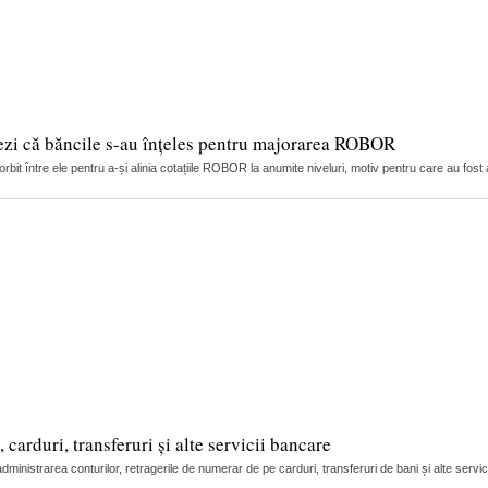
ezi că băncile s-au înțeles pentru majorarea ROBOR
it între ele pentru a-și alinia cotațiile ROBOR la anumite niveluri, motiv pentru care au fost 
arduri, transferuri și alte servicii bancare
nistrarea conturilor, retragerile de numerar de pe carduri, transferuri de bani și alte servic