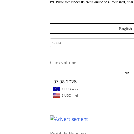
Poate face cineva un credit online pe numele meu, doar 
English
Curs valutar
BNR
07.08.2026
1 EUR = lei
1 USD = lei
Profil de Bancher