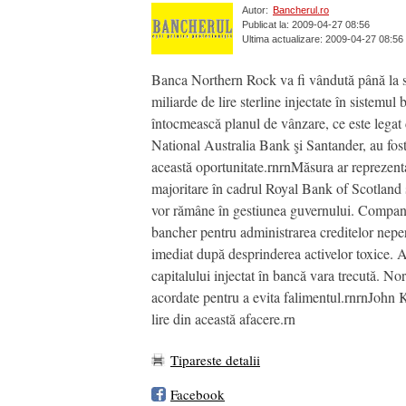
Autor:
Bancherul.ro
Publicat la: 2009-04-27 08:56
Ultima actualizare: 2009-04-27 08:56
Banca Northern Rock va fi vândută până la sfâ
miliarde de lire sterline injectate în sistemu
întocmească planul de vânzare, ce este legat 
National Australia Bank şi Santander, au fos
această oportunitate.rnrnMăsura ar reprezenta 
majoritare în cadrul Royal Bank of Scotland 
vor rămâne în gestiunea guvernului. Companii
bancher pentru administrarea creditelor neper
imediat după desprinderea activelor toxice. An
capitalului injectat în bancă vara trecută. N
acordate pentru a evita falimentul.rnrnJohn 
lire din această afacere.rn
Tipareste detalii
Facebook