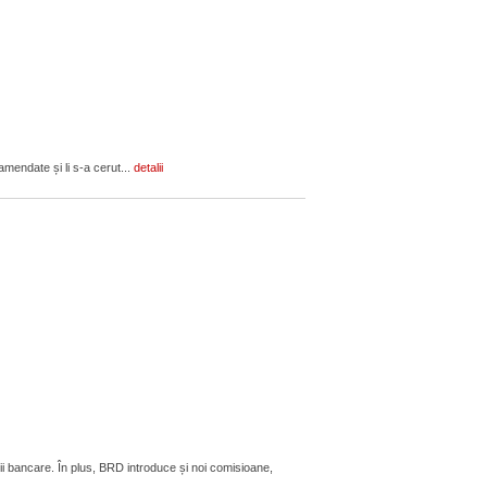
amendate și li s-a cerut...
detalii
ii bancare. În plus, BRD introduce și noi comisioane,