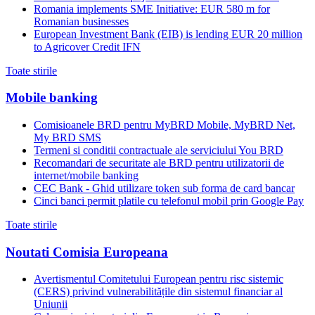
Romania implements SME Initiative: EUR 580 m for
Romanian businesses
European Investment Bank (EIB) is lending EUR 20 million
to Agricover Credit IFN
Toate stirile
Mobile banking
Comisioanele BRD pentru MyBRD Mobile, MyBRD Net,
My BRD SMS
Termeni si conditii contractuale ale serviciului You BRD
Recomandari de securitate ale BRD pentru utilizatorii de
internet/mobile banking
CEC Bank - Ghid utilizare token sub forma de card bancar
Cinci banci permit platile cu telefonul mobil prin Google Pay
Toate stirile
Noutati Comisia Europeana
Avertismentul Comitetului European pentru risc sistemic
(CERS) privind vulnerabilitățile din sistemul financiar al
Uniunii