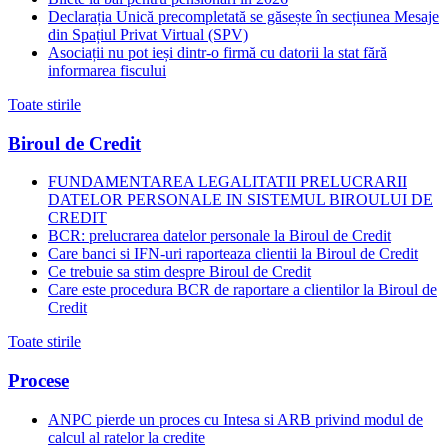
Declarația Unică precompletată se găsește în secțiunea Mesaje
din Spațiul Privat Virtual (SPV)
Asociații nu pot ieși dintr-o firmă cu datorii la stat fără
informarea fiscului
Toate stirile
Biroul de Credit
FUNDAMENTAREA LEGALITATII PRELUCRARII
DATELOR PERSONALE IN SISTEMUL BIROULUI DE
CREDIT
BCR: prelucrarea datelor personale la Biroul de Credit
Care banci si IFN-uri raporteaza clientii la Biroul de Credit
Ce trebuie sa stim despre Biroul de Credit
Care este procedura BCR de raportare a clientilor la Biroul de
Credit
Toate stirile
Procese
ANPC pierde un proces cu Intesa si ARB privind modul de
calcul al ratelor la credite