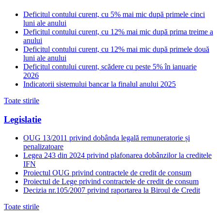
Deficitul contului curent, cu 5% mai mic după primele cinci
luni ale anului
Deficitul contului curent, cu 12% mai mic după prima treime a
anului
Deficitul contului curent, cu 12% mai mic după primele două
luni ale anului
Deficitul contului curent, scădere cu peste 5% în ianuarie
2026
Indicatorii sistemului bancar la finalul anului 2025
Toate stirile
Legislatie
OUG 13/2011 privind dobânda legală remuneratorie și
penalizatoare
Legea 243 din 2024 privind plafonarea dobânzilor la creditele
IFN
Proiectul OUG privind contractele de credit de consum
Proiectul de Lege privind contractele de credit de consum
Decizia nr.105/2007 privind raportarea la Biroul de Credit
Toate stirile