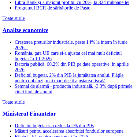
Libra Bank și-a majorat profitul cu 20%, la 324 milioane lei
Programul BCR de sărbătorile de Paște
Toate stirile
Analize economice
Creșterea prețurilor industriale, peste 14% la intern în iunie
2026
România, țara UE care și-a ajustat cel mai mult deficitul
bugetar în T1 2026
Datoria publică, 60,2% din PIB pe date operative, în aprilie
2026
Deficitul bugetar, 2% din PIB la jumătatea anului. Plățile
pentru dobânzi, mai mari decât ajustarea fiscală
Semnal de alarmă - producția industrială, -3,3% după primele
cinci luni ale anului
Toate stirile
Ministerul Finantelor
Deficitul bugetar s-a redus la 2% din PIB
Măsuri pentru accelerarea absorbției fondurilor europene
Bilete la băi pentru pensionari în 2026