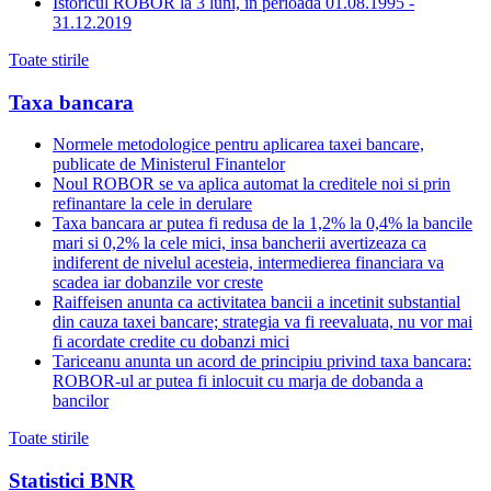
Istoricul ROBOR la 3 luni, in perioada 01.08.1995 -
31.12.2019
Toate stirile
Taxa bancara
Normele metodologice pentru aplicarea taxei bancare,
publicate de Ministerul Finantelor
Noul ROBOR se va aplica automat la creditele noi si prin
refinantare la cele in derulare
Taxa bancara ar putea fi redusa de la 1,2% la 0,4% la bancile
mari si 0,2% la cele mici, insa bancherii avertizeaza ca
indiferent de nivelul acesteia, intermedierea financiara va
scadea iar dobanzile vor creste
Raiffeisen anunta ca activitatea bancii a incetinit substantial
din cauza taxei bancare; strategia va fi reevaluata, nu vor mai
fi acordate credite cu dobanzi mici
Tariceanu anunta un acord de principiu privind taxa bancara:
ROBOR-ul ar putea fi inlocuit cu marja de dobanda a
bancilor
Toate stirile
Statistici BNR