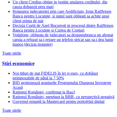
Un client Credius obtine in justitie anularea creditului, din
cauza dobanzii prea mari
Hotararea judecatoriei prin care Aedificium, fosta Raiffeisen
Banca pentru Locuinte, si statul sunt obligati sa achite unui
client prima de stat
Decizia Curtii de Apel Bucuresti in procesul dintre Raiffeisen
Banca pentru Locuinte si Curtea de Conturi
Vodafone, obligata de judecatori sa despagubeasca un abonat
caruia a refuzat sa-i repare un telefon stricat sau sa-i dea banii
inapoi (decizia instantei)
Toate stirile
Stiri economice
Noi titluri de stat FIDELIS în lei și euro, cu dobânzi
neimpozabile de pânã la 7,50%
BID gestionează granturile Programului Diaspora Investește
Acasă
Ratingul României, confirmat la Baa3
Ratingul României, menținut la BBB- cu perspectivă negativă
Guvernul renunță la Mastercard pentru portofelul digital
Toate stirile