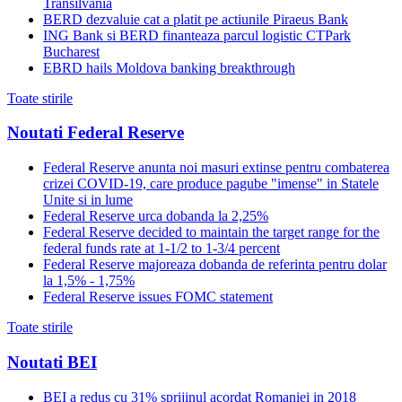
Transilvania
BERD dezvaluie cat a platit pe actiunile Piraeus Bank
ING Bank si BERD finanteaza parcul logistic CTPark
Bucharest
EBRD hails Moldova banking breakthrough
Toate stirile
Noutati Federal Reserve
Federal Reserve anunta noi masuri extinse pentru combaterea
crizei COVID-19, care produce pagube "imense" in Statele
Unite si in lume
Federal Reserve urca dobanda la 2,25%
Federal Reserve decided to maintain the target range for the
federal funds rate at 1-1/2 to 1-3/4 percent
Federal Reserve majoreaza dobanda de referinta pentru dolar
la 1,5% - 1,75%
Federal Reserve issues FOMC statement
Toate stirile
Noutati BEI
BEI a redus cu 31% sprijinul acordat Romaniei in 2018