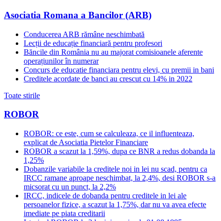
Asociatia Romana a Bancilor (ARB)
Conducerea ARB rămâne neschimbată
Lecții de educație financiară pentru profesori
Băncile din România nu au majorat comisioanele aferente
operațiunilor în numerar
Concurs de educatie financiara pentru elevi, cu premii in bani
Creditele acordate de banci au crescut cu 14% in 2022
Toate stirile
ROBOR
ROBOR: ce este, cum se calculeaza, ce il influenteaza,
explicat de Asociatia Pietelor Financiare
ROBOR a scazut la 1,59%, dupa ce BNR a redus dobanda la
1,25%
Dobanzile variabile la creditele noi in lei nu scad, pentru ca
IRCC ramane aproape neschimbat, la 2,4%, desi ROBOR s-a
micsorat cu un punct, la 2,2%
IRCC, indicele de dobanda pentru creditele in lei ale
persoanelor fizice, a scazut la 1,75%, dar nu va avea efecte
imediate pe piata creditarii