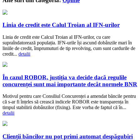
Alte stiri din categoria:
Opinie
Linia de credit este Calul Troian al IFN-urilor
Linia de credit este Calcul Troian al IFN-urilor, cu care
supraîndatorează populația. IFN-urile își ascund dobânzile mari în
liniile de credit, împrumuturi de tip revolving, cum sunt cardurile de
credit...
detalii
În cazul ROBOR, justiția va decide dacă regulile
concurenței sunt mai importante decât normele BNR
Motivul pentru care Consiliul Concurenței a amendat băncile pentru
că s-ar fi înțeles să crească indicele ROBOR este transparența în
timpul stabilirii dobânzilor (fixing). Este vorba de faptul că în...
detalii
Clienții băncilor nu pot primi automat despăgubiri