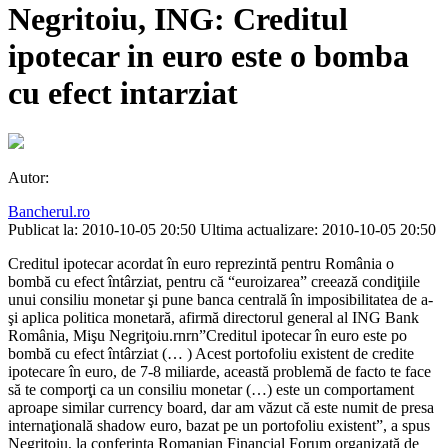
Negritoiu, ING: Creditul
ipotecar in euro este o bomba
cu efect intarziat
Autor:
Bancherul.ro
Publicat la: 2010-10-05 20:50
Ultima actualizare: 2010-10-05 20:50
Creditul ipotecar acordat în euro reprezintă pentru România o
bombă cu efect întârziat, pentru că “euroizarea” creează condiţiile
unui consiliu monetar şi pune banca centrală în imposibilitatea de a-
şi aplica politica monetară, afirmă directorul general al ING Bank
România, Mişu Negriţoiu.rnrn”Creditul ipotecar în euro este po
bombă cu efect întârziat (… ) Acest portofoliu existent de credite
ipotecare în euro, de 7-8 miliarde, această problemă de facto te face
să te comporţi ca un consiliu monetar (…) este un comportament
aproape similar currency board, dar am văzut că este numit de presa
internaţională shadow euro, bazat pe un portofoliu existent”, a spus
Negriţoiu, la conferinţa Romanian Financial Forum organizată de