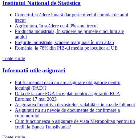
Institutul National de Statistica
Comerțul, scădere lunară dar peste nivelul cumulat de anul
trecut
Agricultura, în scădere cu 4,3% anul trecut
Producția industrială, în scădere pe primele cinci luni ale
anului
Prețurile industriale, scădere marginală în mai 2025
România, la 78% din PIB-ul mediu pe locuitor al UE
Toate stirile
Informatii utile asigurari
Pot fi amendat dacă nu am asigurare obligatorie pentru
locuință (PAD)?
Data de la care FGA face plati pentru asigurarile RCA
Euroins: 17 mai 2023
Asigurarea împotriva dezastrelor, valabilă și in caz de faliment
Asiguratii nu au nevoie de documente de confirmare a
cutremurului
Cum functioneaza o asigurare de viata Metropolitan pentru un
credit la Banca Transilvania?
Toate stirile