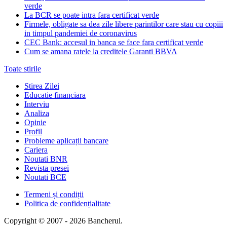
verde
La BCR se poate intra fara certificat verde
Firmele, obligate sa dea zile libere parintilor care stau cu copiii
in timpul pandemiei de coronavirus
CEC Bank: accesul in banca se face fara certificat verde
Cum se amana ratele la creditele Garanti BBVA
Toate stirile
Stirea Zilei
Educatie financiara
Interviu
Analiza
Opinie
Profil
Probleme aplicații bancare
Cariera
Noutati BNR
Revista presei
Noutati BCE
Termeni și condiții
Politica de confidențialitate
Copyright © 2007 - 2026 Bancherul.