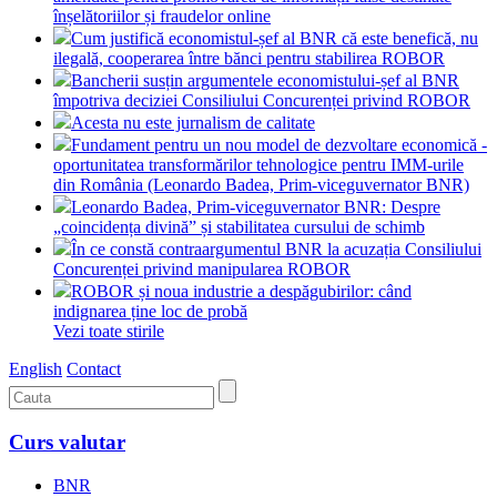
înșelătoriilor și fraudelor online
Cum justifică economistul-șef al BNR că este benefică, nu
ilegală, cooperarea între bănci pentru stabilirea ROBOR
Bancherii susțin argumentele economistului-șef al BNR
împotriva deciziei Consiliului Concurenței privind ROBOR
Acesta nu este jurnalism de calitate
Fundament pentru un nou model de dezvoltare economică -
oportunitatea transformărilor tehnologice pentru IMM-urile
din România (Leonardo Badea, Prim-viceguvernator BNR)
Leonardo Badea, Prim-viceguvernator BNR: Despre
„coincidența divină” și stabilitatea cursului de schimb
În ce constă contraargumentul BNR la acuzația Consiliului
Concurenței privind manipularea ROBOR
ROBOR și noua industrie a despăgubirilor: când
indignarea ține loc de probă
Vezi toate stirile
English
Contact
Curs valutar
BNR