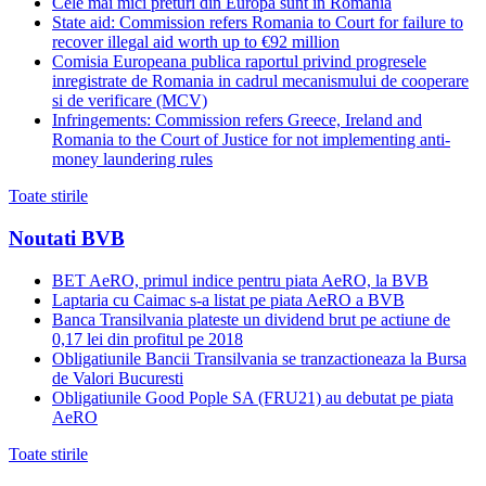
Cele mai mici preturi din Europa sunt in Romania
State aid: Commission refers Romania to Court for failure to
recover illegal aid worth up to €92 million
Comisia Europeana publica raportul privind progresele
inregistrate de Romania in cadrul mecanismului de cooperare
si de verificare (MCV)
Infringements: Commission refers Greece, Ireland and
Romania to the Court of Justice for not implementing anti-
money laundering rules
Toate stirile
Noutati BVB
BET AeRO, primul indice pentru piata AeRO, la BVB
Laptaria cu Caimac s-a listat pe piata AeRO a BVB
Banca Transilvania plateste un dividend brut pe actiune de
0,17 lei din profitul pe 2018
Obligatiunile Bancii Transilvania se tranzactioneaza la Bursa
de Valori Bucuresti
Obligatiunile Good Pople SA (FRU21) au debutat pe piata
AeRO
Toate stirile