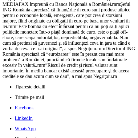
MEDIAFAX împreună cu Banca Naţională a României.rnrnŞeful
ING România apreciază că finanţările în euro sunt produse atipice
pentru o economie locală, emergentă, care pot crea distorsiuni
majore, fiind originate ca obligaţii în euro pe baza unor venituri în
lei.rnrn”Este bombă cu efect întârziat pentru că nu poţi să-ţi aplici
politicile monetare într-o piaţă dominată de euro, este o piaţă off-
shore, care scapă autorităţilor, nepredictibilă, neguvernabilă. N-ai
cum să pretinzi să guvernezi şi să influenţezi ceva în ţara ta când e
vorba de ceva ce n-ai originat”, a spus Negriţoiu.rnrnDirectorul ING
România apreciază că “euroizarea” este în preznt cea mai mare
problemă a României, punctând că firmele locale sunt îndatorate
excesiv în valută..rnrn”Riscul de credit şi riscul valutar sunt
importante. În mediu bancar există această preocupare şi de aceea
creditele se dau acum cum se dau”, a mai spus Negriţoiu.rn
Tipareste detalii
Trimite pe mail
Facebook
LinkedIn
WhatsApp