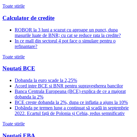
Toate stirile
Calculator de credite
ROBOR la 3 luni a scazut cu aproape un punct, dupa
masurile luate de BNR; cu cat se reduce rata la credite?
In ce mall din sectorul 4 pot face o simulare pentru o
refinantare?
Toate stirile
Noutati BCE
Dobanda la euro scade la 2,25%
Acord intre BCE si BNR pentru supravegherea bancilor
Banca Centrala Europeana (BCE) explica de ce a majorat
dobanda la 2%
BCE creste dobanda la 2%, dupa ce inflatia a ajuns la 10%
Dobânda pe termen lung a continuat să scadă in septembrie
2022. Ecartul față de Polonia și Cehia, redus semnificativ
Toate stirile
Noutati EBA