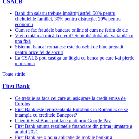
CSALB
Banii din salariu trebuie împărțiți astfel: 50% pentru
cheltuielile familiei, 30% pentru distracție, 20% pentru
economii
Cum se fac fraudele bancare online și cum ne ferim de ele
Vrei o rată mai mică la credit? Schimbă dobânda variabilă cu
una fixă
Sistemul bancar romanesc este deosebit de bine pregatit
pentru orice fel de socuri
La CSALB poti castiga un litigiu cu banca pe care l-ai pierde
in instanta
Toate stirile
First Bank
Ce trebuie sa faca cei care au asigurare la credit emisa de
Euroins
First Bank este reprezentanta Eurobank in Romania: ce se
intampla cu creditele Bancpost?
Clientii First Bank pot face plati prin Google Pay
First Bank anunta rezultatele financiare din prima jumatate a
anului 2021
First Bank are o noua aplicatie de mobile banking