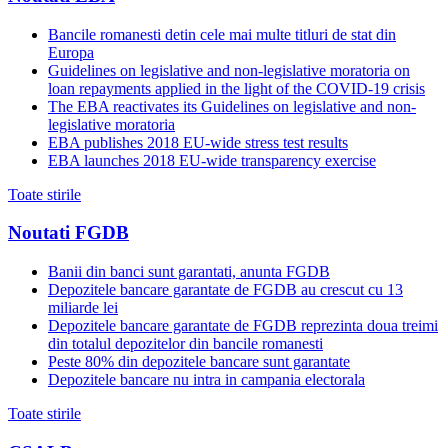
Bancile romanesti detin cele mai multe titluri de stat din
Europa
Guidelines on legislative and non-legislative moratoria on
loan repayments applied in the light of the COVID-19 crisis
The EBA reactivates its Guidelines on legislative and non-
legislative moratoria
EBA publishes 2018 EU-wide stress test results
EBA launches 2018 EU-wide transparency exercise
Toate stirile
Noutati FGDB
Banii din banci sunt garantati, anunta FGDB
Depozitele bancare garantate de FGDB au crescut cu 13
miliarde lei
Depozitele bancare garantate de FGDB reprezinta doua treimi
din totalul depozitelor din bancile romanesti
Peste 80% din depozitele bancare sunt garantate
Depozitele bancare nu intra in campania electorala
Toate stirile