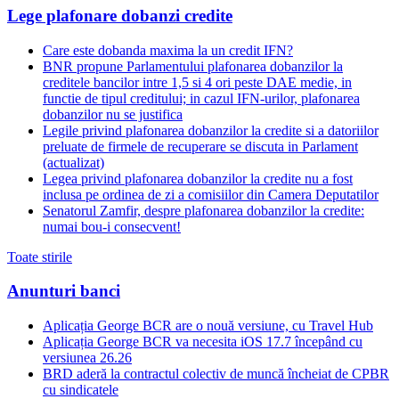
Lege plafonare dobanzi credite
Care este dobanda maxima la un credit IFN?
BNR propune Parlamentului plafonarea dobanzilor la
creditele bancilor intre 1,5 si 4 ori peste DAE medie, in
functie de tipul creditului; in cazul IFN-urilor, plafonarea
dobanzilor nu se justifica
Legile privind plafonarea dobanzilor la credite si a datoriilor
preluate de firmele de recuperare se discuta in Parlament
(actualizat)
Legea privind plafonarea dobanzilor la credite nu a fost
inclusa pe ordinea de zi a comisiilor din Camera Deputatilor
Senatorul Zamfir, despre plafonarea dobanzilor la credite:
numai bou-i consecvent!
Toate stirile
Anunturi banci
Aplicația George BCR are o nouă versiune, cu Travel Hub
Aplicația George BCR va necesita iOS 17.7 începând cu
versiunea 26.26
BRD aderă la contractul colectiv de muncă încheiat de CPBR
cu sindicatele