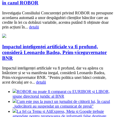
în cazul ROBOR
Investigația Consiliului Concurenței privind ROBOR nu presupune
acordarea automată a unor despăgubiri clienților băncilor care au
credite în lei cu dobânzi variabile, acestea putând fi obținute doar
prin acțiuni în...
detalii
Impactul inteligenței artificiale va fi profund,
consideră Leonardo Badea, Prim-viceguvernator
BNR
Impactul inteligenței artificiale va fi profund, dar va apărea cu
întârziere și se va manifesta inegal, consideră Leonardo Badea,
Prim-viceguvernator BNR. "Pentru politica unei bănci centrale,
acest decalaj are o...
detalii
ROBOR nu poate fi comparat cu EURIBOR și LIBOR,
spune directorul juridic al BNR
Cum este pus la punct un jurnalist de cititorii lui, în cazul
„judecătorii au suspendat un comunicat de presă”
La fel ca Temu și AliExpress, Meta și Google trebuie
amendate pentru promovarea de informații false destinate