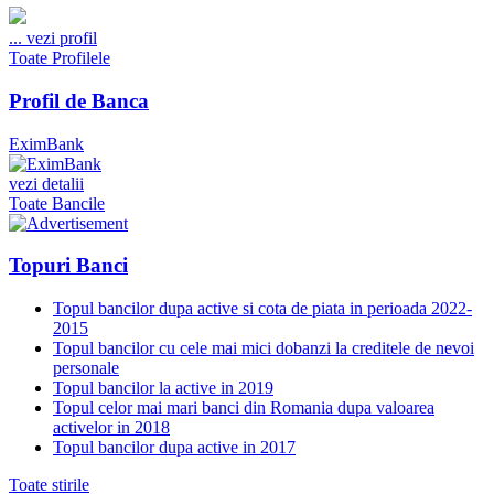
...
vezi profil
Toate Profilele
Profil de Banca
EximBank
vezi detalii
Toate Bancile
Topuri Banci
Topul bancilor dupa active si cota de piata in perioada 2022-
2015
Topul bancilor cu cele mai mici dobanzi la creditele de nevoi
personale
Topul bancilor la active in 2019
Topul celor mai mari banci din Romania dupa valoarea
activelor in 2018
Topul bancilor dupa active in 2017
Toate stirile