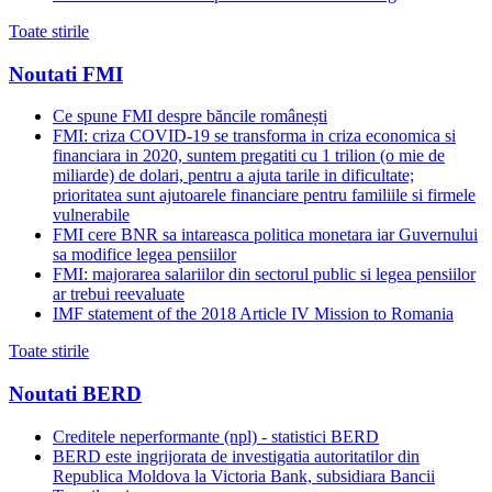
Toate stirile
Noutati FMI
Ce spune FMI despre băncile românești
FMI: criza COVID-19 se transforma in criza economica si
financiara in 2020, suntem pregatiti cu 1 trilion (o mie de
miliarde) de dolari, pentru a ajuta tarile in dificultate;
prioritatea sunt ajutoarele financiare pentru familiile si firmele
vulnerabile
FMI cere BNR sa intareasca politica monetara iar Guvernului
sa modifice legea pensiilor
FMI: majorarea salariilor din sectorul public si legea pensiilor
ar trebui reevaluate
IMF statement of the 2018 Article IV Mission to Romania
Toate stirile
Noutati BERD
Creditele neperformante (npl) - statistici BERD
BERD este ingrijorata de investigatia autoritatilor din
Republica Moldova la Victoria Bank, subsidiara Bancii