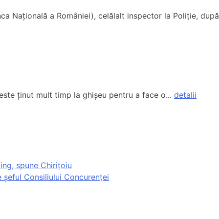
a Națională a României), celălalt inspector la Poliție, după
este ținut mult timp la ghișeu pentru a face o...
detalii
ing, spune Chirițoiu
 șeful Consiliului Concurenței