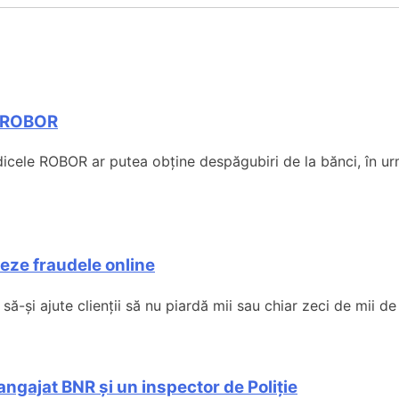
ul ROBOR
dicele ROBOR ar putea obține despăgubiri de la bănci, în urm
teze fraudele online
ă-și ajute clienții să nu piardă mii sau chiar zeci de mii de 
angajat BNR și un inspector de Poliție