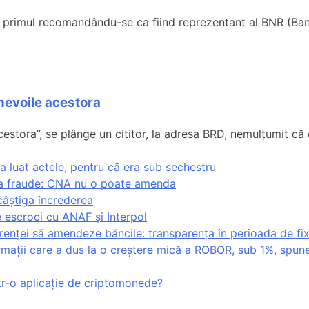
i, primul recomandându-se ca fiind reprezentant al BNR (Banc
 nevoile acestora
acestora”, se plânge un cititor, la adresa BRD, nemulțumit că 
a luat actele, pentru că era sub sechestru
 la fraude: CNA nu o poate amenda
i câștiga încrederea
 escroci cu ANAF și Interpol
renței să amendeze băncile: transparența în perioada de fix
ormații care a dus la o creștere mică a ROBOR, sub 1%, spune
ntr-o aplicație de criptomonede?