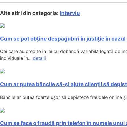
Alte stiri din categoria:
Interviu
Cum se pot obține despăgubiri în justiție în caz
Cei care au credite în lei cu dobândă variabilă legată de in
individuale în...
detalii
Cum ar putea băncile să-și ajute clienții să depis
Băncile ar putea foarte ușor să depisteze fraudele online și s
Cum se face o fraudă prin telefon în numele unui 