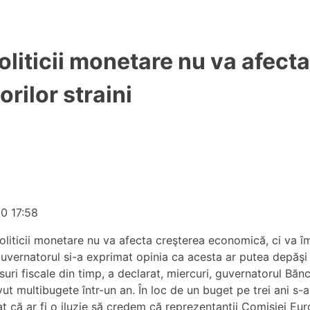
oliticii monetare nu va afect
rilor straini
10 17:58
liticii monetare nu va afecta creşterea economică, ci va îmb
, guvernatorul si-a exprimat opinia ca acesta ar putea depăş
uri fiscale din timp, a declarat, miercuri, guvernatorul Băn
 multibugete într-un an. În loc de un buget pe trei ani s-au 
at că ar fi o iluzie să credem că reprezentanţii Comisiei Eu