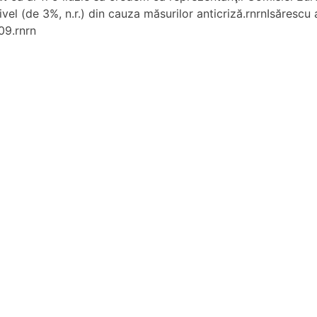
el (de 3%, n.r.) din cauza măsurilor anticriză.rnrnIsăresc
09.rnrn