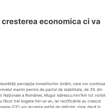
a cresterea economica ci va
unătăţi percepţia investitorilor străini, care vor continua
i nivelul maxim permis de pactul de stabilitate, de 3% din
cii Naţionale a României, Mugur Isărescu.rnrn”Am tot vorbit
făcut trei bugete într-un an, iar rectificările au crescut
ropene (CE) vor accepta astfel de deficite, chiar dacă în