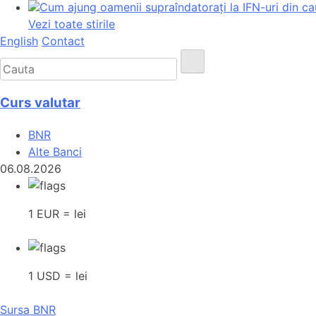
Cum ajung oamenii supraîndatorați la IFN-uri din ca
Vezi toate stirile
English
Contact
Curs valutar
BNR
Alte Banci
06.08.2026
1 EUR = lei
1 USD = lei
Sursa BNR