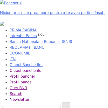
Niciun preț nu e prea mare pentru a te avea pe tine însuți.
PRIMA PAGINA
NOU
Intreaba Banca
Banca Nationala a Romaniei (BNR)
RECLAMATII BANCI
ECONOMIE
IFN
Clubul Bancherilor
Clubul bancherilor
Profil bancher
Profil banca
Curs BNR
Search
Newsletter