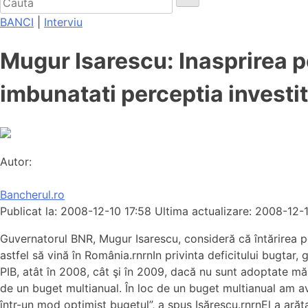
BANCI
|
Interviu
Mugur Isarescu: Inasprirea p
imbunatati perceptia investito
Autor:
Bancherul.ro
Publicat la: 2008-12-10 17:58
Ultima actualizare: 2008-12-
Guvernatorul BNR, Mugur Isarescu, consideră că întărirea po
astfel să vină în România.rnrnIn privinta deficitului bugtar
PIB, atât în 2008, cât şi în 2009, dacă nu sunt adoptate măs
de un buget multianual. În loc de un buget multianual am avut
într-un mod optimist bugetul”, a spus Isărescu.rnrnEl a arăt