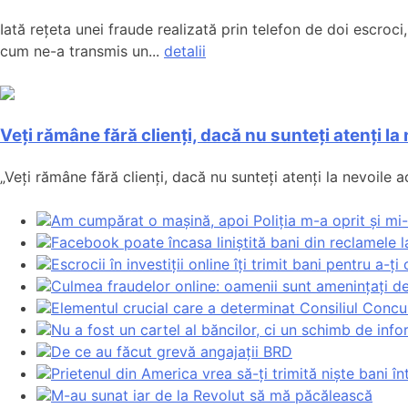
Iată rețeta unei fraude realizată prin telefon de doi escroc
cum ne-a transmis un...
detalii
Veți rămâne fără clienți, dacă nu sunteți atenți la
„Veți rămâne fără clienți, dacă nu sunteți atenți la nevoile 
Am cumpărat o mașină, apoi Poliția m-a oprit și mi-
Facebook poate încasa liniștită bani din reclamele
Escrocii în investiții online îți trimit bani pentru a-ț
Culmea fraudelor online: oamenii sunt amenințați de
Elementul crucial care a determinat Consiliul Concu
Nu a fost un cartel al băncilor, ci un schimb de inf
De ce au făcut grevă angajații BRD
Prietenul din America vrea să-ți trimită niște bani î
M-au sunat iar de la Revolut să mă păcălească