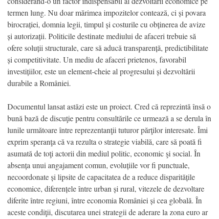
considerând-o un factor indispensabil al dezvoltării economice pe
termen lung. Nu doar mărimea impozitelor contează, ci și povara
birocrației, domnia legii, timpul și costurile cu obținerea de avize
și autorizații. Politicile destinate mediului de afaceri trebuie să
ofere soluții structurale, care să aducă transparență, predictibilitate
și competitivitate. Un mediu de afaceri prietenos, favorabil
investițiilor, este un element-cheie al progresului și dezvoltării
durabile a României.
Documentul lansat astăzi este un proiect. Cred că reprezintă însă o
bună bază de discuţie pentru consultările ce urmează a se derula în
lunile următoare între reprezentanţii tuturor părţilor interesate. Îmi
exprim speranţa că va rezulta o strategie viabilă, care să poată fi
asumată de toţi actorii din mediul politic, economic şi social. În
absența unui angajament comun, evoluțiile vor fi punctuale,
necoordonate și lipsite de capacitatea de a reduce disparitățile
economice, diferențele între urban și rural, vitezele de dezvoltare
diferite între regiuni, între economia României și cea globală. În
aceste condiţii, discutarea unei strategii de aderare la zona euro ar