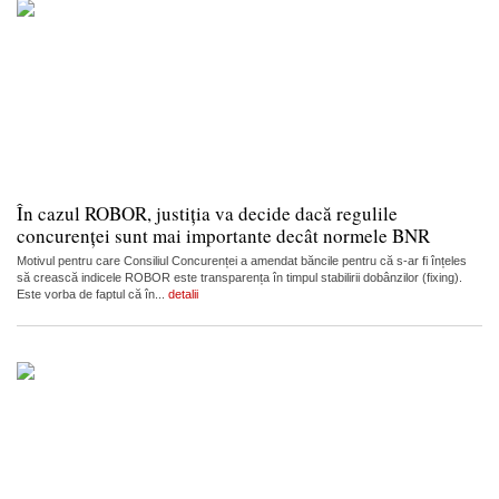
În cazul ROBOR, justiția va decide dacă regulile
concurenței sunt mai importante decât normele BNR
Motivul pentru care Consiliul Concurenței a amendat băncile pentru că s-ar fi înțeles
să crească indicele ROBOR este transparența în timpul stabilirii dobânzilor (fixing).
Este vorba de faptul că în...
detalii