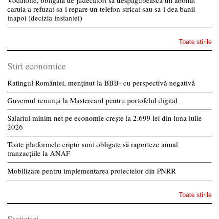
Vodafone, obligata de judecatori sa despagubeasca un abonat
caruia a refuzat sa-i repare un telefon stricat sau sa-i dea banii
inapoi (decizia instantei)
Toate stirile
Stiri economice
Ratingul României, menținut la BBB- cu perspectivă negativă
Guvernul renunță la Mastercard pentru portofelul digital
Salariul minim net pe economie crește la 2.699 lei din luna iulie
2026
Toate platformele cripto sunt obligate să raporteze anual
tranzacțiile la ANAF
Mobilizare pentru implementarea proiectelor din PNRR
Toate stirile
Statistici