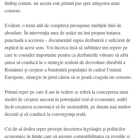
limbaj comun, iar acesta este primul pas spre atingerea unui
consens.
Evident, o temă atât de complexă presupune multiple linii de
abordare. În intervenţia mea de astăzi nu îmi propun tratarea
punctuală a acestora – documentul supus dezbaterii e suficient de
explicit în acest sens. Voi încerca însă să subliniez trei repere pe
care le consider importante pentru ca dezbaterile viitoare să aibă
şansa să conducă la o strategie realistă de dezvoltare durabilă a
României şi creştere a bunăstării populaţiei în cadrul Uniunii
Europene, strategie în jurul căreia să se poată coagula un consens.
Primul reper pe care îl am în vedere se referă la conceperea unui
model de creştere ancorat în potenţialul real al economiei, astfel
încât creşterea economică să fie sustenabilă, pe durata mai multor
decenii şi să conducă la convergenţa reală.
Cel de-al doilea reper priveşte înscrierea legislaţiei şi politicilor
economice în limite care să asigure compatibilitatea cu regulile şi