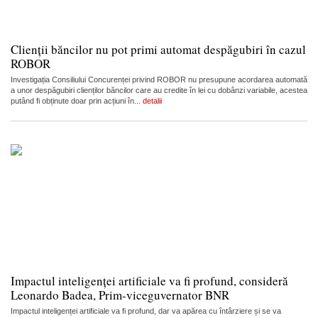
Clienții băncilor nu pot primi automat despăgubiri în cazul
ROBOR
Investigația Consiliului Concurenței privind ROBOR nu presupune acordarea automată
a unor despăgubiri clienților băncilor care au credite în lei cu dobânzi variabile, acestea
putând fi obținute doar prin acțiuni în...
detalii
Impactul inteligenței artificiale va fi profund, consideră
Leonardo Badea, Prim-viceguvernator BNR
Impactul inteligenței artificiale va fi profund, dar va apărea cu întârziere și se va