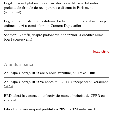
Legile privind plafonarea dobanzilor la credite si a datoriilor
preluate de firmele de recuperare se discuta in Parlament
(actualizat)
Legea privind plafonarea dobanzilor la credite nu a fost inclusa pe
ordinea de zi a comisiilor din Camera Deputatilor
Senatorul Zamfir, despre plafonarea dobanzilor la credite: numai
bou-i consecvent!
Toate stirile
Anunturi banci
Aplicația George BCR are o nouă versiune, cu Travel Hub
Aplicația George BCR va necesita iOS 17.7 începând cu versiunea
26.26
BRD aderă la contractul colectiv de muncă încheiat de CPBR cu
sindicatele
Libra Bank și-a majorat profitul cu 20%, la 324 milioane lei