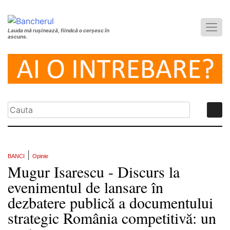
Lauda mă rușinează, fiindcă o cerșesc în
ascuns.
|
BANCI
Opinie
Mugur Isarescu - Discurs la
evenimentul de lansare în
dezbatere publică a documentului
strategic România competitivă: un