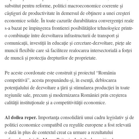
substitut pentru reforme, politici macroeconomice coerente şi
câştiguri de productivitate în demersul de obţinere a unei creşteri
economice solide. În toate cazurile durabilitatea convergenţei reale
s-a bazat pe împingerea frontierei posibilităților tehnologice printr-
o combinație între dezvoltarea infrastructurii de transport și
comunicații, investiții în educație și cercetare-dezvoltare, piețe ale
muncii flexibile care să faciliteze realocarea intersectorială a forței
de muncă și protecția drepturilor de proprietate.
Pe aceste coordonate este construit şi proiectul “România
competitivă”, acesta propunându-şi, în esenţă, deblocarea
potenţialului de dezvoltare a ţării şi stimularea producției în toate
regiunile sale, precum şi modernizarea României prin creşterea
calităţii instituţionale și a competitivităţii economice.
Al doilea reper.
Importanţa consolidării unui cadru legislativ şi de
politici economice compatibil cu regulile europene a fost relevată
o dată în plus de contextul creat ca urmare a rezultatului