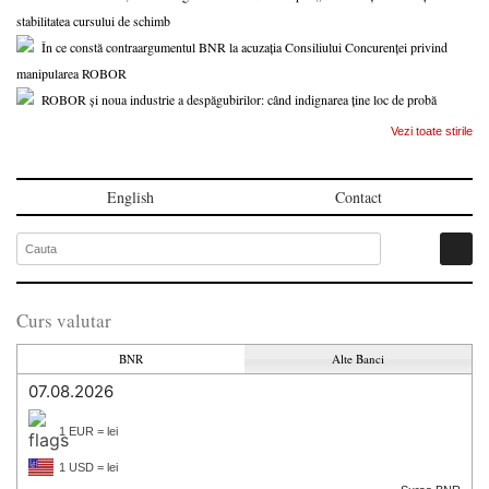
stabilitatea cursului de schimb
În ce constă contraargumentul BNR la acuzația Consiliului Concurenței privind
manipularea ROBOR
ROBOR și noua industrie a despăgubirilor: când indignarea ține loc de probă
Vezi toate stirile
English
Contact
Curs valutar
BNR
Alte Banci
07.08.2026
1 EUR = lei
1 USD = lei