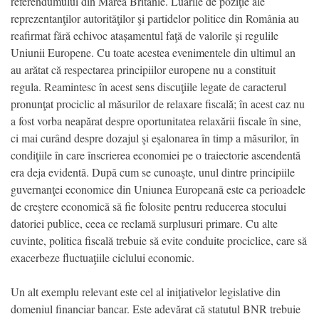
referendumului din Marea Britanie. Luările de poziţie ale
reprezentanţilor autorităţilor şi partidelor politice din România au
reafirmat fără echivoc atașamentul faţă de valorile și regulile
Uniunii Europene. Cu toate acestea evenimentele din ultimul an
au arătat că respectarea principiilor europene nu a constituit
regula. Reamintesc în acest sens discuţiile legate de caracterul
pronunţat prociclic al măsurilor de relaxare fiscală; în acest caz nu
a fost vorba neapărat despre oportunitatea relaxării fiscale în sine,
ci mai curând despre dozajul şi eşalonarea în timp a măsurilor, în
condiţiile în care înscrierea economiei pe o traiectorie ascendentă
era deja evidentă. După cum se cunoaşte, unul dintre principiile
guvernanţei economice din Uniunea Europeană este ca perioadele
de creştere economică să fie folosite pentru reducerea stocului
datoriei publice, ceea ce reclamă surplusuri primare. Cu alte
cuvinte, politica fiscală trebuie să evite conduite prociclice, care să
exacerbeze fluctuaţiile ciclului economic.
Un alt exemplu relevant este cel al iniţiativelor legislative din
domeniul financiar bancar. Este adevărat că statutul BNR trebuie