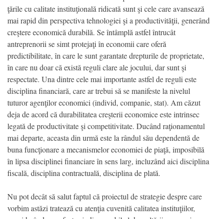
ţările cu calitate instituţională ridicată sunt şi cele care avansează
mai rapid din perspectiva tehnologiei şi a productivităţii, generând
creştere economică durabilă. Se întâmplă astfel întrucât
antreprenorii se simt protejaţi în economii care oferă
predictibilitate, în care le sunt garantate drepturile de proprietate,
în care nu doar că există reguli clare ale jocului, dar sunt şi
respectate. Una dintre cele mai importante astfel de reguli este
disciplina financiară, care ar trebui să se manifeste la nivelul
tuturor agenţilor economici (individ, companie, stat). Am căzut
deja de acord că durabilitatea creşterii economice este intrinsec
legată de productivitate şi competitivitate. Ducând raţionamentul
mai departe, aceasta din urmă este la rândul său dependentă de
buna funcţionare a mecanismelor economiei de piaţă, imposibilă
în lipsa disciplinei financiare în sens larg, incluzând aici disciplina
fiscală, disciplina contractuală, disciplina de plată.
Nu pot decât să salut faptul că proiectul de strategie despre care
vorbim astăzi tratează cu atenţia cuvenită calitatea instituţiilor,