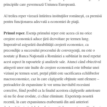
principiile care guvernează Uniunea Europeană.
Al treilea reper vizează întărirea instituţiilor româneşti, ca premisă
pentru funcţionarea adecvată a economiei de piaţă.
Primul reper.
Esenţa primului reper este aceea că nu orice
creştere economică aduce ţării dezvoltare pe termen lung.
Imperativul asigurării durabilităţii creşterii economice, ca
precondiţie a succesului procesului de convergenţă, nu este o
noutate şi Banca Naţională a României a subliniat în mod repetat
acest aspect în rapoartele şi analizele sale. Atunci când obiectivul
atingerii unor rate înalte de creştere economică este tributar unei
viziuni pe termen scurt, preţul plătit este sacrificarea echilibrelor
macroeconomice, caz în care câştigurile obţinute sunt efemere –
perioadelor de expansiune le vor urma inevitabil recesiuni
corective, fiind posibil ca la finalul acestora câştigurile anterioare
să nu fie doar erodate, ci chiar eliminate. Experienţa noastră
recentă, în care expansiunea exuberantă din anii anteriori