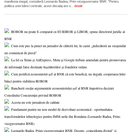
manifesta inegal, consideră Leonardo Badea, Prim-viceguvernator BNR. "Pentru
politica unei bănci centrale, acest decalaj are o...
detalii
ROBOR nu poate fi comparat cu EURIBOR și LIBOR, spune directorul juridic al
BNR
Cum este pus la punct un jurnalist de cititorii lui, în cazul „judecătorii au suspendat
un comunicat de presă”
La fel ca Temu și AliExpress, Meta și Google trebuie amendate pentru promovarea
de informații false destinate înșelătoriilor și fraudelor online
Cum justifică economistul-șef al BNR că este benefică, nu ilegală, cooperarea între
bănci pentru stabilirea ROBOR
Bancherii susțin argumentele economistului-șef al BNR împotriva deciziei
Consiliului Concurenței privind ROBOR
Acesta nu este jurnalism de calitate
Fundament pentru un nou model de dezvoltare economică - oportunitatea
transformărilor tehnologice pentru IMM-urile din România (Leonardo Badea, Prim-
viceguvernator BNR)
Leonardo Badea, Prim-viceguvernator BNR: Despre „coincidența divină” și