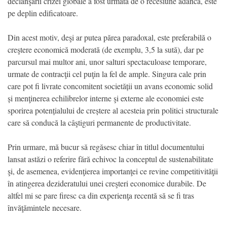
declanşării crizei globale a fost urmată de o recesiune adâncă, este
pe deplin edificatoare.
Din acest motiv, deşi ar putea părea paradoxal, este preferabilă o
creştere economică moderată (de exemplu, 3,5 la sută), dar pe
parcursul mai multor ani, unor salturi spectaculoase temporare,
urmate de contracţii cel puţin la fel de ample. Singura cale prin
care pot fi livrate concomitent societății un avans economic solid
și menţinerea echilibrelor interne şi externe ale economiei este
sporirea potențialului de creștere al acesteia prin politici structurale
care să conducă la câştiguri permanente de productivitate.
Prin urmare, mă bucur să regăsesc chiar în titlul documentului
lansat astăzi o referire fără echivoc la conceptul de sustenabilitate
şi, de asemenea, evidenţierea importanţei ce revine competitivităţii
în atingerea dezideratului unei creşteri economice durabile. De
altfel mi se pare firesc ca din experienţa recentă să se fi tras
învăţămintele necesare.