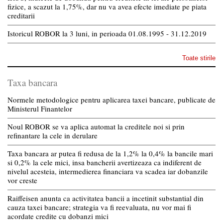
fizice, a scazut la 1,75%, dar nu va avea efecte imediate pe piata
creditarii
Istoricul ROBOR la 3 luni, in perioada 01.08.1995 - 31.12.2019
Toate stirile
Taxa bancara
Normele metodologice pentru aplicarea taxei bancare, publicate de
Ministerul Finantelor
Noul ROBOR se va aplica automat la creditele noi si prin
refinantare la cele in derulare
Taxa bancara ar putea fi redusa de la 1,2% la 0,4% la bancile mari
si 0,2% la cele mici, insa bancherii avertizeaza ca indiferent de
nivelul acesteia, intermedierea financiara va scadea iar dobanzile
vor creste
Raiffeisen anunta ca activitatea bancii a incetinit substantial din
cauza taxei bancare; strategia va fi reevaluata, nu vor mai fi
acordate credite cu dobanzi mici