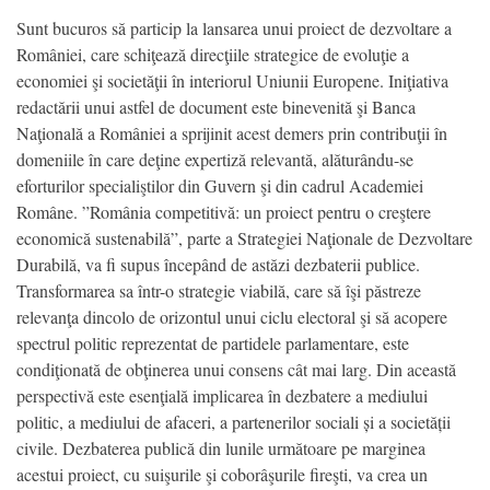
Sunt bucuros să particip la lansarea unui proiect de dezvoltare a
României, care schiţează direcţiile strategice de evoluţie a
economiei şi societăţii în interiorul Uniunii Europene. Iniţiativa
redactării unui astfel de document este binevenită şi Banca
Naţională a României a sprijinit acest demers prin contribuţii în
domeniile în care deţine expertiză relevantă, alăturându-se
eforturilor specialiştilor din Guvern şi din cadrul Academiei
Române. ”România competitivă: un proiect pentru o creştere
economică sustenabilă”, parte a Strategiei Naţionale de Dezvoltare
Durabilă, va fi supus începând de astăzi dezbaterii publice.
Transformarea sa într-o strategie viabilă, care să îşi păstreze
relevanţa dincolo de orizontul unui ciclu electoral şi să acopere
spectrul politic reprezentat de partidele parlamentare, este
condiţionată de obţinerea unui consens cât mai larg. Din această
perspectivă este esenţială implicarea în dezbatere a mediului
politic, a mediului de afaceri, a partenerilor sociali și a societății
civile. Dezbaterea publică din lunile următoare pe marginea
acestui proiect, cu suişurile şi coborâşurile fireşti, va crea un