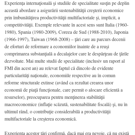
Experiența internaţională şi studiile de specialitate susţin pe deplin
această abordare a asigurării sustenabilităţii creşterii economice
prin îmbunătăţirea productivităţii multifactoriale şi, implicit, a
competitivităţii. Exemple relevante în acest sens sunt Italia (1960-
1980), Spania (1980-2009), Coreea de Sud (1988-2010), Japonia
(1966-1997), Taiwan (1968-2008) – ţări care au parcurs decenii
de eforturi de reformare a economiilor înainte de a reuşi
comprimarea substanţială a decalajelor care le despărţeau de ţările
dezvoltate. Mai multe studii de specialitate (inclusiv un raport al
FMI din acest an) au relevat faptul că dincolo de evidente
particularități naționale, economiile respective au în comun
reforme structurale extinse (având ca rezultat crearea unor
economii de piaţă funcţionale, care permit o alocare eficientă a
resurselor), preocuparea pentru menţinerea stabilităţii
macroeconomice (inflaţie scăzută, sustenabilitate fiscală) şi, nu în
ultimul rând, o contribuţie considerabilă a productivităţii
multifactoriale la creşterea economică.
Experienţa acestor ţări confirmă, dacă mai era nevoie, că nu există