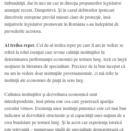
îmbunătăţit, dar în nici un caz în direcţia propunerilor legislative
anunţate recent. Dimpotrivă. Şi în cazul debitorilor ipotecari
directivele europene prevăd măsuri clare de protecţie, însă
iniţiativele legislative promovate în România s-au îndepărtat de
prevederile acestora.
Al treilea reper.
Cel de-al treilea reper pe care îl am în vedere se
referă la rolul esenţial care revine calităţii instituţiilor în
determinarea performanţei economiei pe termen lung, teză cu largă
susţinere în literatura de specialitate. Precizez de la bun început că
nu am în vedere doar instituţiile guvernamentale, ci mă refer la
instituţii ale economiei de piaţă în sens larg.
Calitatea instituţiilor şi dezvoltarea economică sunt
interdependente, însă prima este cea care generează apariţia
cercului virtuos. Existenţa unor instituţii puternice este cel mai bun
indicator al dezvoltării structurale şi al capacităţii unei naţiuni de a
crea bunăstare pe termen lung. Şi în acest caz experienţa istorică
este relevantă – numeroase studii de specialitate demonstrează că