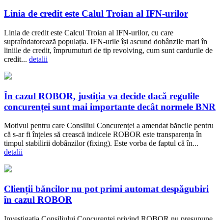
Linia de credit este Calul Troian al IFN-urilor
Linia de credit este Calcul Troian al IFN-urilor, cu care
supraîndatorează populația. IFN-urile își ascund dobânzile mari în
liniile de credit, împrumuturi de tip revolving, cum sunt cardurile de
credit...
detalii
În cazul ROBOR, justiția va decide dacă regulile
concurenței sunt mai importante decât normele BNR
Motivul pentru care Consiliul Concurenței a amendat băncile pentru
că s-ar fi înțeles să crească indicele ROBOR este transparența în
timpul stabilirii dobânzilor (fixing). Este vorba de faptul că în...
detalii
Clienții băncilor nu pot primi automat despăgubiri
în cazul ROBOR
Investigația Consiliului Concurenței privind ROBOR nu presupune