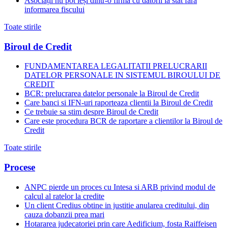
Asociații nu pot ieși dintr-o firmă cu datorii la stat fără
informarea fiscului
Toate stirile
Biroul de Credit
FUNDAMENTAREA LEGALITATII PRELUCRARII
DATELOR PERSONALE IN SISTEMUL BIROULUI DE
CREDIT
BCR: prelucrarea datelor personale la Biroul de Credit
Care banci si IFN-uri raporteaza clientii la Biroul de Credit
Ce trebuie sa stim despre Biroul de Credit
Care este procedura BCR de raportare a clientilor la Biroul de
Credit
Toate stirile
Procese
ANPC pierde un proces cu Intesa si ARB privind modul de
calcul al ratelor la credite
Un client Credius obtine in justitie anularea creditului, din
cauza dobanzii prea mari
Hotararea judecatoriei prin care Aedificium, fosta Raiffeisen