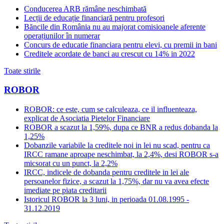
Conducerea ARB rămâne neschimbată
Lecții de educație financiară pentru profesori
Băncile din România nu au majorat comisioanele aferente
operațiunilor în numerar
Concurs de educatie financiara pentru elevi, cu premii in bani
Creditele acordate de banci au crescut cu 14% in 2022
Toate stirile
ROBOR
ROBOR: ce este, cum se calculeaza, ce il influenteaza,
explicat de Asociatia Pietelor Financiare
ROBOR a scazut la 1,59%, dupa ce BNR a redus dobanda la
1,25%
Dobanzile variabile la creditele noi in lei nu scad, pentru ca
IRCC ramane aproape neschimbat, la 2,4%, desi ROBOR s-a
micsorat cu un punct, la 2,2%
IRCC, indicele de dobanda pentru creditele in lei ale
persoanelor fizice, a scazut la 1,75%, dar nu va avea efecte
imediate pe piata creditarii
Istoricul ROBOR la 3 luni, in perioada 01.08.1995 -
31.12.2019