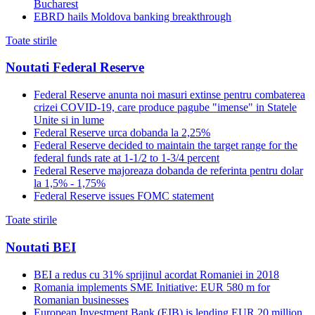
Bucharest
EBRD hails Moldova banking breakthrough
Toate stirile
Noutati Federal Reserve
Federal Reserve anunta noi masuri extinse pentru combaterea
crizei COVID-19, care produce pagube "imense" in Statele
Unite si in lume
Federal Reserve urca dobanda la 2,25%
Federal Reserve decided to maintain the target range for the
federal funds rate at 1-1/2 to 1-3/4 percent
Federal Reserve majoreaza dobanda de referinta pentru dolar
la 1,5% - 1,75%
Federal Reserve issues FOMC statement
Toate stirile
Noutati BEI
BEI a redus cu 31% sprijinul acordat Romaniei in 2018
Romania implements SME Initiative: EUR 580 m for
Romanian businesses
European Investment Bank (EIB) is lending EUR 20 million