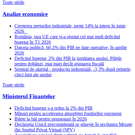
Toate stirile
Analize economice
Creșterea prețurilor industriale, peste 14% la intern în iunie
2026
România, țara UE care și-a ajustat cel mai mult deficitul
bugetar în T1 2026
Datoria publică, 60,2% din PIB pe date operative, în aprilie
2026
Deficitul bugetar, 2% din PIB la jumătatea anului. Plățile
pentru dobânzi, mai mari decât ajustarea fiscală
Semnal de alarmă - producția industrială, -3,3% după primele
cinci luni ale anului
Toate stirile
Ministerul Finantelor
Deficitul bugetar s-a redus la 2% din PIB
Măsuri pentru accelerarea absorbției fondurilor europene
Bilete la băi pentru pensionari în 2026
Declarația Unică precompletată se găsește în secțiunea Mesaje
din Spațiul Privat Virtual (SPV)