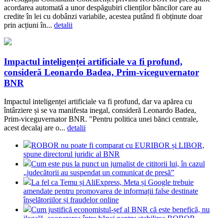
acordarea automată a unor despăgubiri clienților băncilor care au
credite în lei cu dobânzi variabile, acestea putând fi obținute doar
prin acțiuni în...
detalii
Impactul inteligenței artificiale va fi profund,
consideră Leonardo Badea, Prim-viceguvernator
BNR
Impactul inteligenței artificiale va fi profund, dar va apărea cu
întârziere și se va manifesta inegal, consideră Leonardo Badea,
Prim-viceguvernator BNR. "Pentru politica unei bănci centrale,
acest decalaj are o...
detalii
ROBOR nu poate fi comparat cu EURIBOR și LIBOR,
spune directorul juridic al BNR
Cum este pus la punct un jurnalist de cititorii lui, în cazul
„judecătorii au suspendat un comunicat de presă”
La fel ca Temu și AliExpress, Meta și Google trebuie
amendate pentru promovarea de informații false destinate
înșelătoriilor și fraudelor online
Cum justifică economistul-șef al BNR că este benefică, nu