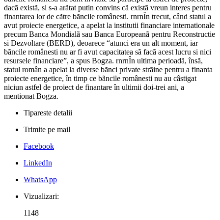
dacã existã, si s-a arãtat putin convins cã existã vreun interes pentru
finantarea lor de cãtre bãncile românesti. rnrnÎn trecut, când statul a
avut proiecte energetice, a apelat la institutii financiare internationale
precum Banca Mondialã sau Banca Europeanã pentru Reconstructie
si Dezvoltare (BERD), deoarece “atunci era un alt moment, iar
bãncile românesti nu ar fi avut capacitatea sã facã acest lucru si nici
resursele financiare”, a spus Bogza. rnrnÎn ultima perioadã, însã,
statul român a apelat la diverse bãnci private strãine pentru a finanta
proiecte energetice, în timp ce bãncile românesti nu au câstigat
niciun astfel de proiect de finantare în ultimii doi-trei ani, a
mentionat Bogza.
Tipareste detalii
Trimite pe mail
Facebook
LinkedIn
WhatsApp
Vizualizari:
1148