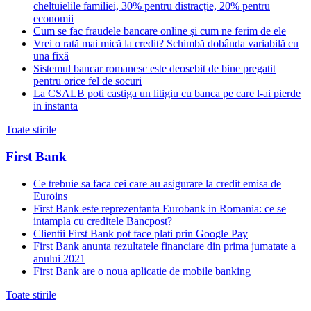
cheltuielile familiei, 30% pentru distracție, 20% pentru
economii
Cum se fac fraudele bancare online și cum ne ferim de ele
Vrei o rată mai mică la credit? Schimbă dobânda variabilă cu
una fixă
Sistemul bancar romanesc este deosebit de bine pregatit
pentru orice fel de socuri
La CSALB poti castiga un litigiu cu banca pe care l-ai pierde
in instanta
Toate stirile
First Bank
Ce trebuie sa faca cei care au asigurare la credit emisa de
Euroins
First Bank este reprezentanta Eurobank in Romania: ce se
intampla cu creditele Bancpost?
Clientii First Bank pot face plati prin Google Pay
First Bank anunta rezultatele financiare din prima jumatate a
anului 2021
First Bank are o noua aplicatie de mobile banking
Toate stirile