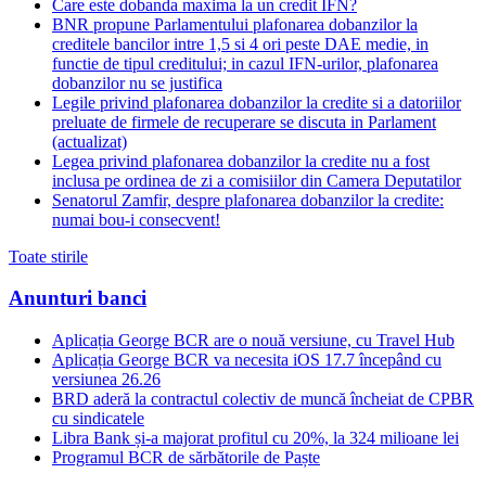
Care este dobanda maxima la un credit IFN?
BNR propune Parlamentului plafonarea dobanzilor la
creditele bancilor intre 1,5 si 4 ori peste DAE medie, in
functie de tipul creditului; in cazul IFN-urilor, plafonarea
dobanzilor nu se justifica
Legile privind plafonarea dobanzilor la credite si a datoriilor
preluate de firmele de recuperare se discuta in Parlament
(actualizat)
Legea privind plafonarea dobanzilor la credite nu a fost
inclusa pe ordinea de zi a comisiilor din Camera Deputatilor
Senatorul Zamfir, despre plafonarea dobanzilor la credite:
numai bou-i consecvent!
Toate stirile
Anunturi banci
Aplicația George BCR are o nouă versiune, cu Travel Hub
Aplicația George BCR va necesita iOS 17.7 începând cu
versiunea 26.26
BRD aderă la contractul colectiv de muncă încheiat de CPBR
cu sindicatele
Libra Bank și-a majorat profitul cu 20%, la 324 milioane lei
Programul BCR de sărbătorile de Paște