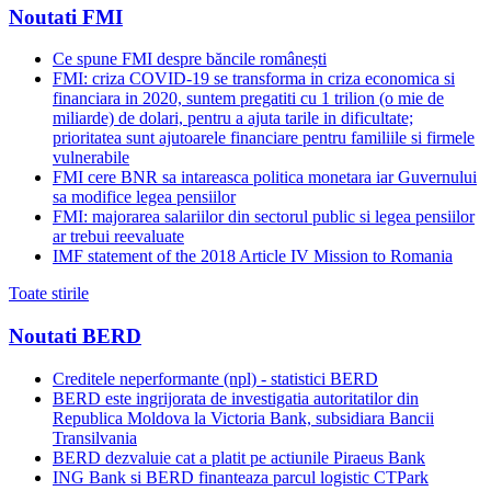
Noutati FMI
Ce spune FMI despre băncile românești
FMI: criza COVID-19 se transforma in criza economica si
financiara in 2020, suntem pregatiti cu 1 trilion (o mie de
miliarde) de dolari, pentru a ajuta tarile in dificultate;
prioritatea sunt ajutoarele financiare pentru familiile si firmele
vulnerabile
FMI cere BNR sa intareasca politica monetara iar Guvernului
sa modifice legea pensiilor
FMI: majorarea salariilor din sectorul public si legea pensiilor
ar trebui reevaluate
IMF statement of the 2018 Article IV Mission to Romania
Toate stirile
Noutati BERD
Creditele neperformante (npl) - statistici BERD
BERD este ingrijorata de investigatia autoritatilor din
Republica Moldova la Victoria Bank, subsidiara Bancii
Transilvania
BERD dezvaluie cat a platit pe actiunile Piraeus Bank
ING Bank si BERD finanteaza parcul logistic CTPark