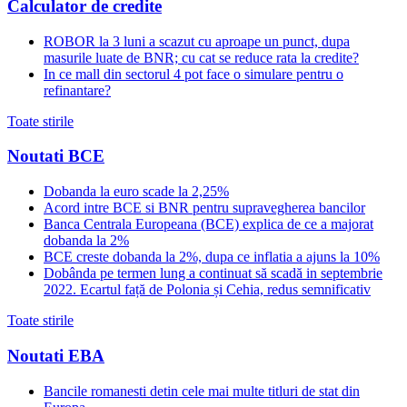
Calculator de credite
ROBOR la 3 luni a scazut cu aproape un punct, dupa
masurile luate de BNR; cu cat se reduce rata la credite?
In ce mall din sectorul 4 pot face o simulare pentru o
refinantare?
Toate stirile
Noutati BCE
Dobanda la euro scade la 2,25%
Acord intre BCE si BNR pentru supravegherea bancilor
Banca Centrala Europeana (BCE) explica de ce a majorat
dobanda la 2%
BCE creste dobanda la 2%, dupa ce inflatia a ajuns la 10%
Dobânda pe termen lung a continuat să scadă in septembrie
2022. Ecartul față de Polonia și Cehia, redus semnificativ
Toate stirile
Noutati EBA
Bancile romanesti detin cele mai multe titluri de stat din