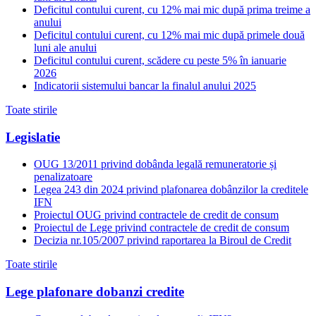
Deficitul contului curent, cu 12% mai mic după prima treime a
anului
Deficitul contului curent, cu 12% mai mic după primele două
luni ale anului
Deficitul contului curent, scădere cu peste 5% în ianuarie
2026
Indicatorii sistemului bancar la finalul anului 2025
Toate stirile
Legislatie
OUG 13/2011 privind dobânda legală remuneratorie și
penalizatoare
Legea 243 din 2024 privind plafonarea dobânzilor la creditele
IFN
Proiectul OUG privind contractele de credit de consum
Proiectul de Lege privind contractele de credit de consum
Decizia nr.105/2007 privind raportarea la Biroul de Credit
Toate stirile
Lege plafonare dobanzi credite