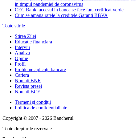
in timpul pandemiei de coronavirus
CEC Bank: accesul in banca se face fara certificat verde
Cum se amana ratele la creditele Garanti BBVA
Toate stirile
Stirea Zilei
Educatie financiara
Interviu
Analiza
Opinie
Profil
Probleme aplicații bancare
Cariera
Noutati BNR
Revista presei
Noutati BCE
Termeni și condiții
Politica de confidențialitate
Copyright © 2007 - 2026 Bancherul.
Toate drepturile rezervate.