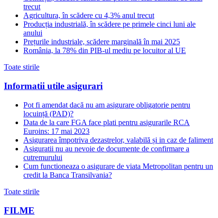
trecut
Agricultura, în scădere cu 4,3% anul trecut
Producția industrială, în scădere pe primele cinci luni ale
anului
Prețurile industriale, scădere marginală în mai 2025
România, la 78% din PIB-ul mediu pe locuitor al UE
Toate stirile
Informatii utile asigurari
Pot fi amendat dacă nu am asigurare obligatorie pentru
locuință (PAD)?
Data de la care FGA face plati pentru asigurarile RCA
Euroins: 17 mai 2023
Asigurarea împotriva dezastrelor, valabilă și in caz de faliment
Asiguratii nu au nevoie de documente de confirmare a
cutremurului
Cum functioneaza o asigurare de viata Metropolitan pentru un
credit la Banca Transilvania?
Toate stirile
FILME