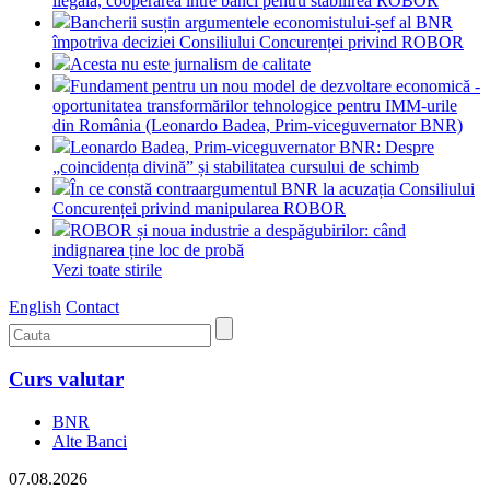
ilegală, cooperarea între bănci pentru stabilirea ROBOR
Bancherii susțin argumentele economistului-șef al BNR
împotriva deciziei Consiliului Concurenței privind ROBOR
Acesta nu este jurnalism de calitate
Fundament pentru un nou model de dezvoltare economică -
oportunitatea transformărilor tehnologice pentru IMM-urile
din România (Leonardo Badea, Prim-viceguvernator BNR)
Leonardo Badea, Prim-viceguvernator BNR: Despre
„coincidența divină” și stabilitatea cursului de schimb
În ce constă contraargumentul BNR la acuzația Consiliului
Concurenței privind manipularea ROBOR
ROBOR și noua industrie a despăgubirilor: când
indignarea ține loc de probă
Vezi toate stirile
English
Contact
Curs valutar
BNR
Alte Banci
07.08.2026