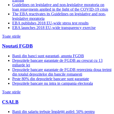
Europa
Guidelines on legislative and non-legislative moratoria on
loan repayments applied in the light of the COVID-19 crisis
The EBA reactivates its Guidelines on legislative and non-
legislative moratoria
EBA publishes 2018 EU-wide stress test results
EBA launches 2018 EU-wide transparency exercise
Toate stirile
Noutati FGDB
Banii din banci sunt garantati, anunta FGDB
Depozitele bancare garantate de FGDB au crescut cu 13
miliarde lei
Depozitele bancare garantate de FGDB reprezinta doua treimi
din totalul depozitelor din bancile romanesti
Peste 80% din depozitele bancare sunt garantate
Depozitele bancare nu intra in campania electorala
Toate stirile
CSALB
Banii din salariu trebuie împărțiți astfel: 50% pentru