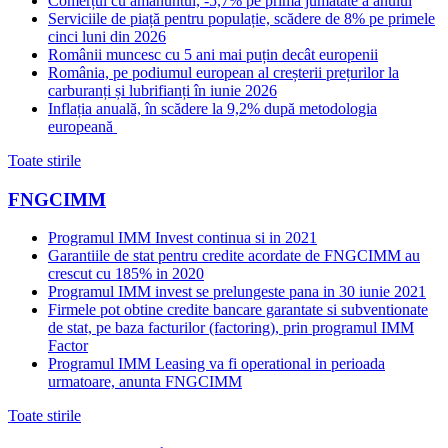
Comerțul cu amănuntul, -5,7% pe prima jumătate a anului
Serviciile de piață pentru populație, scădere de 8% pe primele
cinci luni din 2026
Românii muncesc cu 5 ani mai puțin decât europenii
România, pe podiumul european al creșterii prețurilor la
carburanți și lubrifianți în iunie 2026
Inflația anuală, în scădere la 9,2% după metodologia
europeană
Toate stirile
FNGCIMM
Programul IMM Invest continua si in 2021
Garantiile de stat pentru credite acordate de FNGCIMM au
crescut cu 185% in 2020
Programul IMM invest se prelungeste pana in 30 iunie 2021
Firmele pot obtine credite bancare garantate si subventionate
de stat, pe baza facturilor (factoring), prin programul IMM
Factor
Programul IMM Leasing va fi operational in perioada
urmatoare, anunta FNGCIMM
Toate stirile