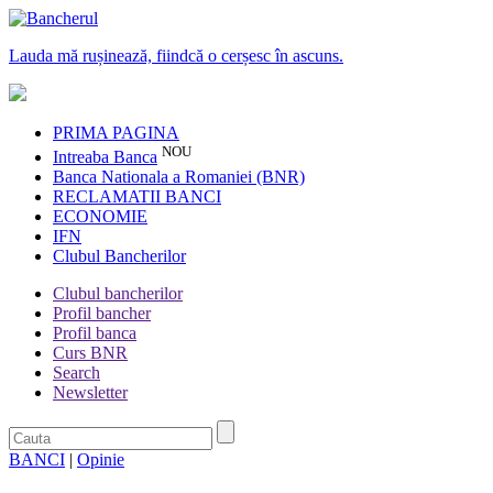
Lauda mă rușinează, fiindcă o cerșesc în ascuns.
PRIMA PAGINA
NOU
Intreaba Banca
Banca Nationala a Romaniei (BNR)
RECLAMATII BANCI
ECONOMIE
IFN
Clubul Bancherilor
Clubul bancherilor
Profil bancher
Profil banca
Curs BNR
Search
Newsletter
BANCI
|
Opinie