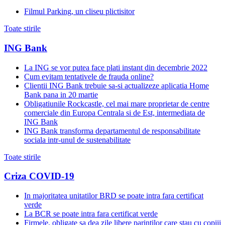
Filmul Parking, un cliseu plictisitor
Toate stirile
ING Bank
La ING se vor putea face plati instant din decembrie 2022
Cum evitam tentativele de frauda online?
Clientii ING Bank trebuie sa-si actualizeze aplicatia Home
Bank pana in 20 martie
Obligatiunile Rockcastle, cel mai mare proprietar de centre
comerciale din Europa Centrala si de Est, intermediata de
ING Bank
ING Bank transforma departamentul de responsabilitate
sociala intr-unul de sustenabilitate
Toate stirile
Criza COVID-19
In majoritatea unitatilor BRD se poate intra fara certificat
verde
La BCR se poate intra fara certificat verde
Firmele, obligate sa dea zile libere parintilor care stau cu copiii