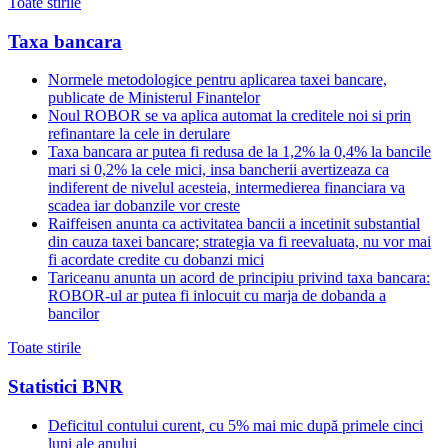
Toate stirile
Taxa bancara
Normele metodologice pentru aplicarea taxei bancare,
publicate de Ministerul Finantelor
Noul ROBOR se va aplica automat la creditele noi si prin
refinantare la cele in derulare
Taxa bancara ar putea fi redusa de la 1,2% la 0,4% la bancile
mari si 0,2% la cele mici, insa bancherii avertizeaza ca
indiferent de nivelul acesteia, intermedierea financiara va
scadea iar dobanzile vor creste
Raiffeisen anunta ca activitatea bancii a incetinit substantial
din cauza taxei bancare; strategia va fi reevaluata, nu vor mai
fi acordate credite cu dobanzi mici
Tariceanu anunta un acord de principiu privind taxa bancara:
ROBOR-ul ar putea fi inlocuit cu marja de dobanda a
bancilor
Toate stirile
Statistici BNR
Deficitul contului curent, cu 5% mai mic după primele cinci
luni ale anului