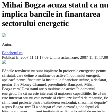
Mihai Bogza acuza statul ca nu
implica bancile in finantarea
sectorului energetic
Autor:
Bancherul.ro
Publicat la: 2007-11-11 17:09
Ultima actualizare: 2007-11-11 17:09
Bãncile românesti nu sunt implicate în proiectele energetice pentru
cã statul, care detine o multime de active în domeniul energetic,
apeleazã pentru finantare la institutiile financiare strãine, a declarat,
pentru The Money Channel, presedintele Bancpost, Mihai
Bogza.rnrn”Desi statul are o multime de active în domeniul
energetic, fie cã nu este interesat sã majoreze capacitãtile, fie cã nu
este interesat sau nu este nevoie sã efectueze lucrãri de reparatie, fie
cã nu sunt proiecte pentru extinderea sectorului, si asa mai departe”,
a spus Bogza. rnrnEl a adãugat cã este dezamãgit de faptul cã
bãncile românesti nu sunt invitate sã participe la astfel de proiecte,