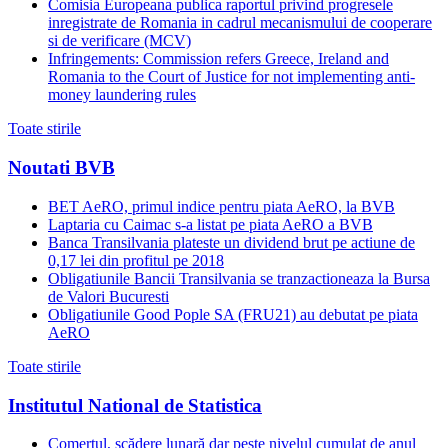
Comisia Europeana publica raportul privind progresele
inregistrate de Romania in cadrul mecanismului de cooperare
si de verificare (MCV)
Infringements: Commission refers Greece, Ireland and
Romania to the Court of Justice for not implementing anti-
money laundering rules
Toate stirile
Noutati BVB
BET AeRO, primul indice pentru piata AeRO, la BVB
Laptaria cu Caimac s-a listat pe piata AeRO a BVB
Banca Transilvania plateste un dividend brut pe actiune de
0,17 lei din profitul pe 2018
Obligatiunile Bancii Transilvania se tranzactioneaza la Bursa
de Valori Bucuresti
Obligatiunile Good Pople SA (FRU21) au debutat pe piata
AeRO
Toate stirile
Institutul National de Statistica
Comerțul, scădere lunară dar peste nivelul cumulat de anul