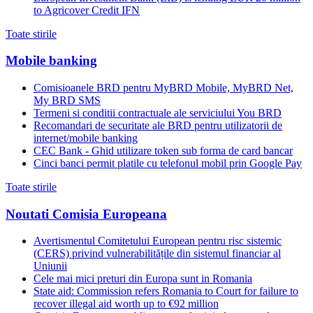
to Agricover Credit IFN
Toate stirile
Mobile banking
Comisioanele BRD pentru MyBRD Mobile, MyBRD Net,
My BRD SMS
Termeni si conditii contractuale ale serviciului You BRD
Recomandari de securitate ale BRD pentru utilizatorii de
internet/mobile banking
CEC Bank - Ghid utilizare token sub forma de card bancar
Cinci banci permit platile cu telefonul mobil prin Google Pay
Toate stirile
Noutati Comisia Europeana
Avertismentul Comitetului European pentru risc sistemic
(CERS) privind vulnerabilitățile din sistemul financiar al
Uniunii
Cele mai mici preturi din Europa sunt in Romania
State aid: Commission refers Romania to Court for failure to
recover illegal aid worth up to €92 million