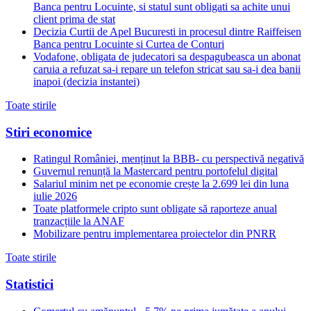
Banca pentru Locuinte, si statul sunt obligati sa achite unui
client prima de stat
Decizia Curtii de Apel Bucuresti in procesul dintre Raiffeisen
Banca pentru Locuinte si Curtea de Conturi
Vodafone, obligata de judecatori sa despagubeasca un abonat
caruia a refuzat sa-i repare un telefon stricat sau sa-i dea banii
inapoi (decizia instantei)
Toate stirile
Stiri economice
Ratingul României, menținut la BBB- cu perspectivă negativă
Guvernul renunță la Mastercard pentru portofelul digital
Salariul minim net pe economie crește la 2.699 lei din luna
iulie 2026
Toate platformele cripto sunt obligate să raporteze anual
tranzacțiile la ANAF
Mobilizare pentru implementarea proiectelor din PNRR
Toate stirile
Statistici