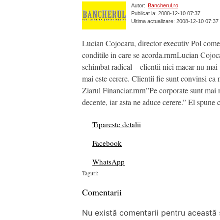
Autor:
Bancherul.ro
Publicat la: 2008-12-10 07:37
Ultima actualizare: 2008-12-10 07:37
Lucian Cojocaru, director executiv Pol come
conditile in care se acorda.rnrnLucian Cojoca
schimbat radical – clientii nici macar nu mai v
mai este cerere. Clientii fie sunt convinsi c
Ziarul Financiar.rnrn”Pe corporate sunt mai mul
decente, iar asta ne aduce cerere.” El spune c
Tipareste detalii
Facebook
WhatsApp
Taguri:
Comentarii
Nu există comentarii pentru această ș