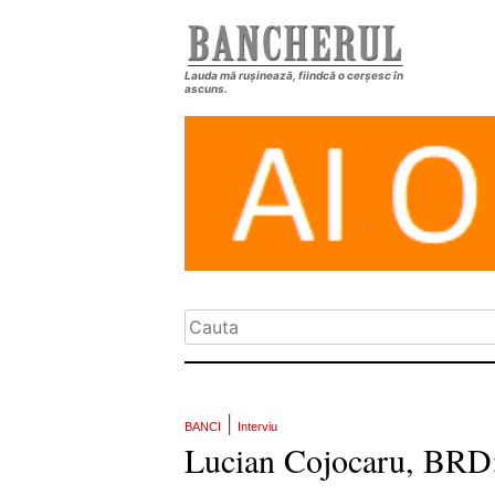
Lauda mă rușinează, fiindcă o cerșesc în
ascuns.
|
BANCI
Interviu
Lucian Cojocaru, BRD: