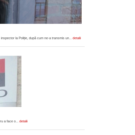
 inspector la Poliție, după cum ne-a transmis un...
detalii
ru a face o...
detalii