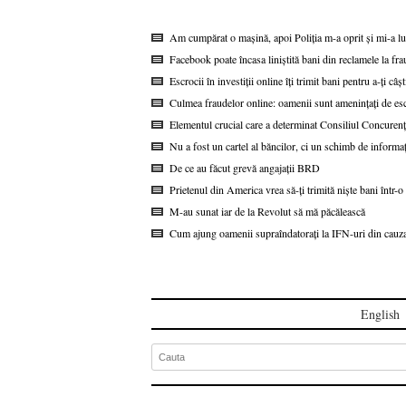
Am cumpărat o mașină, apoi Poliția m-a oprit și mi-a lua
Facebook poate încasa liniștită bani din reclamele la 
Escrocii în investiții online îți trimit bani pentru a-ți câș
Culmea fraudelor online: oamenii sunt amenințați de e
Elementul crucial care a determinat Consiliul Concurenț
Nu a fost un cartel al băncilor, ci un schimb de inform
De ce au făcut grevă angajații BRD
Prietenul din America vrea să-ți trimită niște bani într-
M-au sunat iar de la Revolut să mă păcălească
Cum ajung oamenii supraîndatorați la IFN-uri din cauza
English