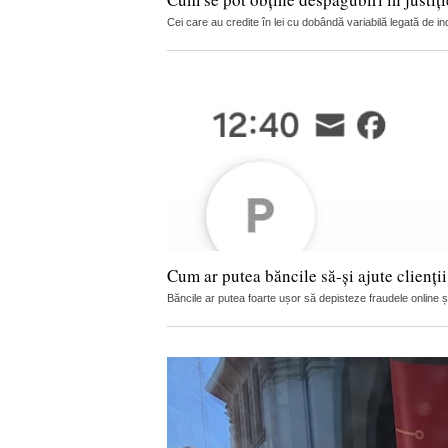
Cei care au credite în lei cu dobândă variabilă legată de in
Cum ar putea băncile să-și ajute clienți
Băncile ar putea foarte ușor să depisteze fraudele online și s