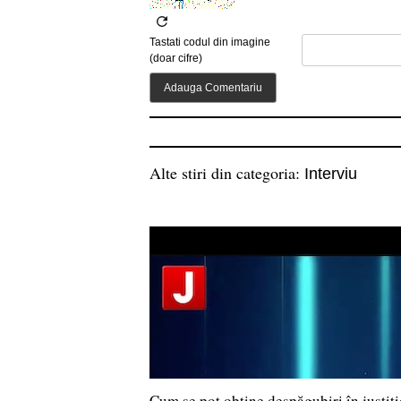
Tastati codul din imagine
(doar cifre)
Alte stiri din categoria:
Interviu
Cum se pot obține despăgubiri în justi