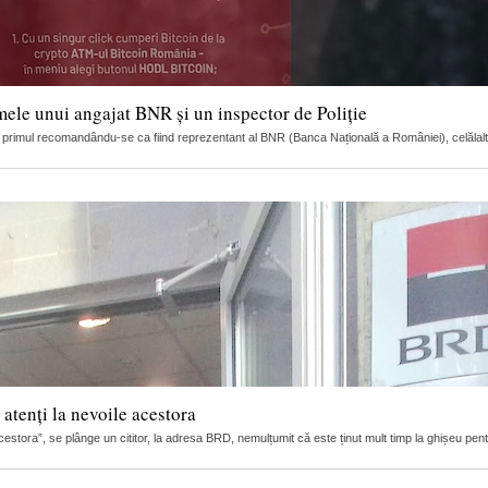
mele unui angajat BNR și un inspector de Poliție
ci, primul recomandându-se ca fiind reprezentant al BNR (Banca Națională a României), celălalt
 atenți la nevoile acestora
 acestora”, se plânge un cititor, la adresa BRD, nemulțumit că este ținut mult timp la ghișeu pent