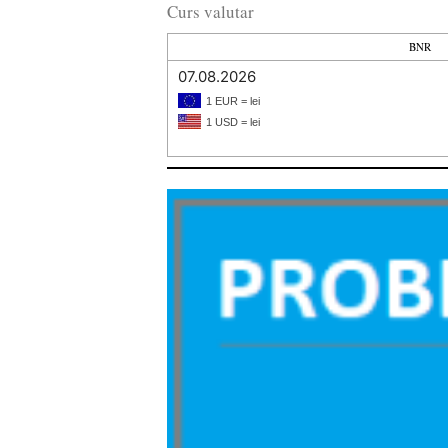
Curs valutar
BNR
07.08.2026
1 EUR = lei
1 USD = lei