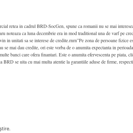
rcial retea in cadrul BRD-SocGen, spune ca romanii nu se mai interesea
ru noteaza ca luna decembrie era in mod traditional una de varf pe credit
in in unitati sa se interese de credite.rnrn”Pe zona de persoane fizice est
a nu se mai dau credite, ori este vorba de o anumita expectanta in perioad
te banci care ofera finantari. Este o anumita efervescenta pe piata, clien
a BRD se uita cu mai multa atentie la garantiile aduse de firme, respectiv
tire.