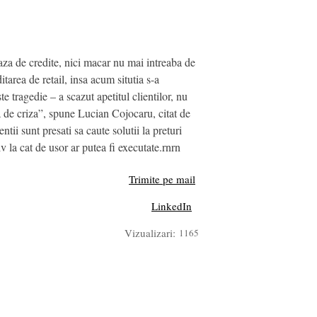
za de credite, nici macar nu mai intreaba de
area de retail, insa acum situtia s-a
e tragedie – a scazut apetitul clientilor, nu
a de criza”, spune Lucian Cojocaru, citat de
tii sunt presati sa caute solutii la preturi
 la cat de usor ar putea fi executate.rnrn
Trimite pe mail
LinkedIn
Vizualizari:
1165