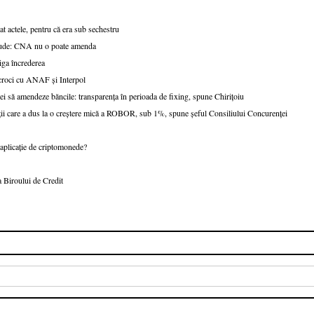
t actele, pentru că era sub sechestru
fraude: CNA nu o poate amenda
tiga încrederea
scroci cu ANAF și Interpol
ei să amendeze băncile: transparența în perioada de fixing, spune Chirițoiu
ații care a dus la o creștere mică a ROBOR, sub 1%, spune șeful Consiliului Concurenței
o aplicație de criptomonede?
 Biroului de Credit