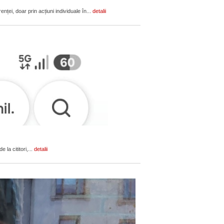
ței, doar prin acțiuni individuale în...
detalii
 la cititori,...
detalii