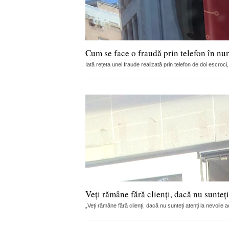
Cum se face o fraudă prin telefon în nu
Iată rețeta unei fraude realizată prin telefon de doi escro
Veți rămâne fără clienți, dacă nu sunteți
„Veți rămâne fără clienți, dacă nu sunteți atenți la nevoile