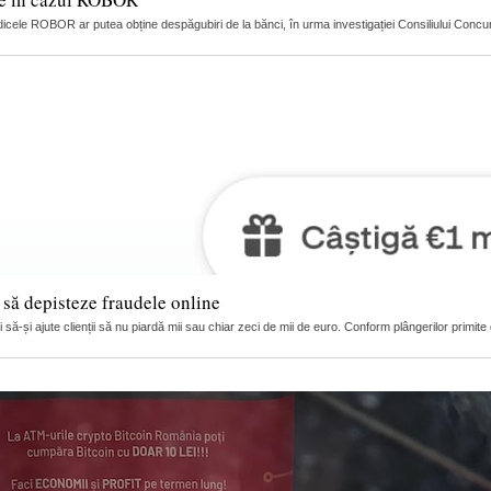
dicele ROBOR ar putea obține despăgubiri de la bănci, în urma investigației Consiliului Concuren
i să depisteze fraudele online
ă-și ajute clienții să nu piardă mii sau chiar zeci de mii de euro. Conform plângerilor primite de