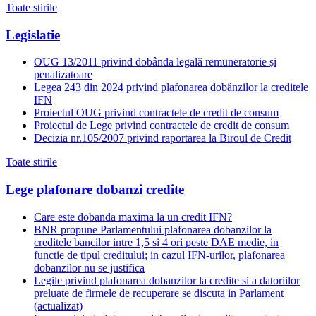
Toate stirile
Legislatie
OUG 13/2011 privind dobânda legală remuneratorie și
penalizatoare
Legea 243 din 2024 privind plafonarea dobânzilor la creditele
IFN
Proiectul OUG privind contractele de credit de consum
Proiectul de Lege privind contractele de credit de consum
Decizia nr.105/2007 privind raportarea la Biroul de Credit
Toate stirile
Lege plafonare dobanzi credite
Care este dobanda maxima la un credit IFN?
BNR propune Parlamentului plafonarea dobanzilor la
creditele bancilor intre 1,5 si 4 ori peste DAE medie, in
functie de tipul creditului; in cazul IFN-urilor, plafonarea
dobanzilor nu se justifica
Legile privind plafonarea dobanzilor la credite si a datoriilor
preluate de firmele de recuperare se discuta in Parlament
(actualizat)