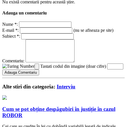
Nu există comentarii pentru această știre.
Adauga un comentariu
Nume *:
E-mail *:
(nu se afiseaza pe site)
Subiect *:
Comentariu:
Tastati codul din imagine (doar cifre)
Alte stiri din categoria:
Interviu
Cum se pot obține despăgubiri în justiție în cazul
ROBOR
Cei care au credite în lei cu dobândă variabilă legată de indicele