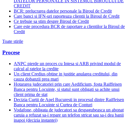
DATELOR PERSONALE IN SISTEMUL BIROULUI DE
CREDIT
BCR: prelucrarea datelor personale la Biroul de Credit
Care banci si IFN-uri raporteaza clientii la Biroul de Credit
Ce trebuie sa stim despre Biroul de Credit
Care este procedura BCR de raportare a clientilor la Biroul de
Credit
Toate stirile
Procese
ANPC pierde un proces cu Intesa si ARB privind modul de
calcul al ratelor la credite
Un client Credius obtine in justitie anularea creditului, din
cauza dobanzii prea mari
Hotararea judecatoriei prin care Aedificium, fosta Raiffeisen
Banca pentru Locuinte, si statul sunt obligati sa achite unui
client prima de stat
Decizia Curtii de Apel Bucuresti in procesul dintre Raiffeisen
Banca pentru Locuinte si Curtea de Conturi
Vodafone, obligata de judecatori sa despagubeasca un abonat
caruia a refuzat sa-i repare un telefon stricat sau sa-i dea banii
inapoi (decizia instantei)