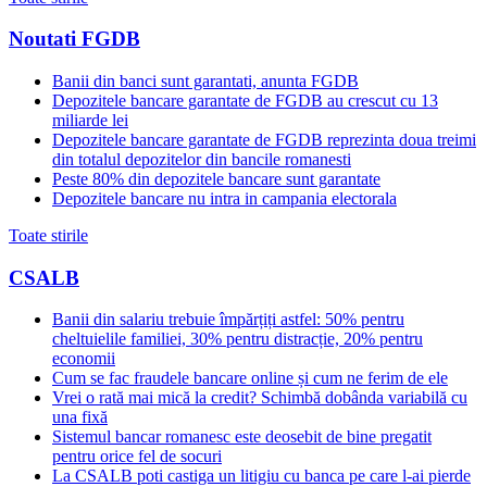
Noutati FGDB
Banii din banci sunt garantati, anunta FGDB
Depozitele bancare garantate de FGDB au crescut cu 13
miliarde lei
Depozitele bancare garantate de FGDB reprezinta doua treimi
din totalul depozitelor din bancile romanesti
Peste 80% din depozitele bancare sunt garantate
Depozitele bancare nu intra in campania electorala
Toate stirile
CSALB
Banii din salariu trebuie împărțiți astfel: 50% pentru
cheltuielile familiei, 30% pentru distracție, 20% pentru
economii
Cum se fac fraudele bancare online și cum ne ferim de ele
Vrei o rată mai mică la credit? Schimbă dobânda variabilă cu
una fixă
Sistemul bancar romanesc este deosebit de bine pregatit
pentru orice fel de socuri
La CSALB poti castiga un litigiu cu banca pe care l-ai pierde