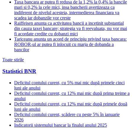
Taxa bancara ar putea fi redusa de la 1,2% la 0,4% la bancile
mari si 0,2% la cele mici, insa bancherii avertizeaza ca
indiferent de nivelul acesteia, intermedierea financiara va
scadea iar dobanzile vor creste
Raiffeisen anunta ca activitatea bancii a incetinit substantial
din cauza taxei bancare; strategia va fi reevaluata, nu vor mai
fi acordate credite cu dobanzi mici
Tariceanu anunta un acord de principiu privind taxa bancara:
ROBOR-ul ar putea fi inlocuit cu marja de dobanda a
bancilor
Toate stirile
Statistici BNR
Deficitul contului curent, cu 5% mai mic după primele cinci
luni ale anului
Deficitul contului curent, cu 12% mai mic după prima treime a
anului
Deficitul contului curent, cu 12% mai mic după primele două
luni ale anului
Deficitul contului curent, scădere cu peste 5% în ianuarie
2026
Indicatorii sistemului bancar la finalul anului 2025