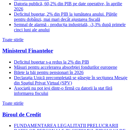
Datoria publică, 60,2% din PIB pe date operative, în aprilie
2026
Deficitul bugetar, 2% din PIB la jumătatea anului. Plățile
pentru dobânzi, mai mari decât ajustarea fiscală
Semnal de alarmă - producția industrială, -3,3% după primele
cinci luni ale anului
Toate stirile
Ministerul Finantelor
Deficitul bugetar s-a redus la 2% din PIB
Măsuri pentru accelerarea absorbției fondurilor europene
Bilete la băi pentru pensionari în 2026
Declarația Unică precompletată se găsește în secțiunea Mesaje
din Spațiul Privat Virtual (SPV)
Asociații nu pot ieși dintr-o firmă cu datorii la stat fără
informarea fiscului
Toate stirile
Biroul de Credit
FUNDAMENTAREA LEGALITATII PRELUCRARII