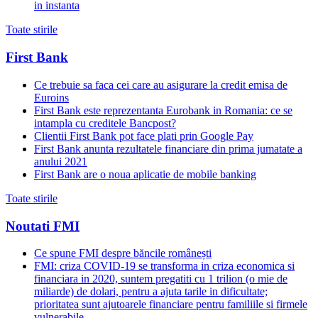
in instanta
Toate stirile
First Bank
Ce trebuie sa faca cei care au asigurare la credit emisa de
Euroins
First Bank este reprezentanta Eurobank in Romania: ce se
intampla cu creditele Bancpost?
Clientii First Bank pot face plati prin Google Pay
First Bank anunta rezultatele financiare din prima jumatate a
anului 2021
First Bank are o noua aplicatie de mobile banking
Toate stirile
Noutati FMI
Ce spune FMI despre băncile românești
FMI: criza COVID-19 se transforma in criza economica si
financiara in 2020, suntem pregatiti cu 1 trilion (o mie de
miliarde) de dolari, pentru a ajuta tarile in dificultate;
prioritatea sunt ajutoarele financiare pentru familiile si firmele
vulnerabile