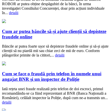
ROBOR ar putea obține despăgubiri de la bănci, în urma
investigației Consiliului Concurenței, doar prin acțiuni individuale
în...
detalii
Cum ar putea băncile să-și ajute clienții să depisteze
fraudele online
Băncile ar putea foarte ușor să depisteze fraudele online și să-și ajute
clienții să nu piardă mii sau chiar zeci de mii de euro. Conform
plângerilor primite de la cititori,...
detalii
Cum se face o fraudă prin telefon în numele unui
angajat BNR și un inspector de Poliție
Iată rețeta unei fraude realizată prin telefon de doi escroci, primul
recomandându-se ca fiind reprezentant al BNR (Banca Națională a
României), celălalt inspector la Poliție, după cum ne-a transmis un...
detalii