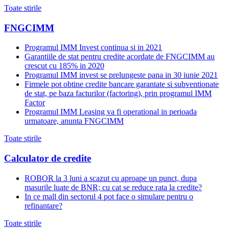
Toate stirile
FNGCIMM
Programul IMM Invest continua si in 2021
Garantiile de stat pentru credite acordate de FNGCIMM au
crescut cu 185% in 2020
Programul IMM invest se prelungeste pana in 30 iunie 2021
Firmele pot obtine credite bancare garantate si subventionate
de stat, pe baza facturilor (factoring), prin programul IMM
Factor
Programul IMM Leasing va fi operational in perioada
urmatoare, anunta FNGCIMM
Toate stirile
Calculator de credite
ROBOR la 3 luni a scazut cu aproape un punct, dupa
masurile luate de BNR; cu cat se reduce rata la credite?
In ce mall din sectorul 4 pot face o simulare pentru o
refinantare?
Toate stirile