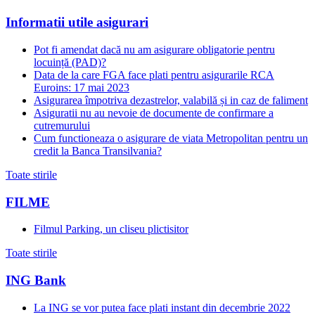
Informatii utile asigurari
Pot fi amendat dacă nu am asigurare obligatorie pentru
locuință (PAD)?
Data de la care FGA face plati pentru asigurarile RCA
Euroins: 17 mai 2023
Asigurarea împotriva dezastrelor, valabilă și in caz de faliment
Asiguratii nu au nevoie de documente de confirmare a
cutremurului
Cum functioneaza o asigurare de viata Metropolitan pentru un
credit la Banca Transilvania?
Toate stirile
FILME
Filmul Parking, un cliseu plictisitor
Toate stirile
ING Bank
La ING se vor putea face plati instant din decembrie 2022