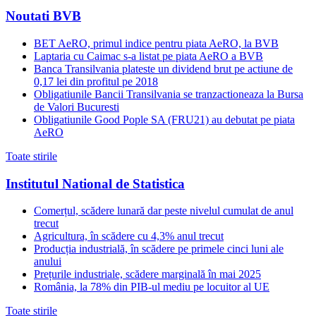
Noutati BVB
BET AeRO, primul indice pentru piata AeRO, la BVB
Laptaria cu Caimac s-a listat pe piata AeRO a BVB
Banca Transilvania plateste un dividend brut pe actiune de
0,17 lei din profitul pe 2018
Obligatiunile Bancii Transilvania se tranzactioneaza la Bursa
de Valori Bucuresti
Obligatiunile Good Pople SA (FRU21) au debutat pe piata
AeRO
Toate stirile
Institutul National de Statistica
Comerțul, scădere lunară dar peste nivelul cumulat de anul
trecut
Agricultura, în scădere cu 4,3% anul trecut
Producția industrială, în scădere pe primele cinci luni ale
anului
Prețurile industriale, scădere marginală în mai 2025
România, la 78% din PIB-ul mediu pe locuitor al UE
Toate stirile