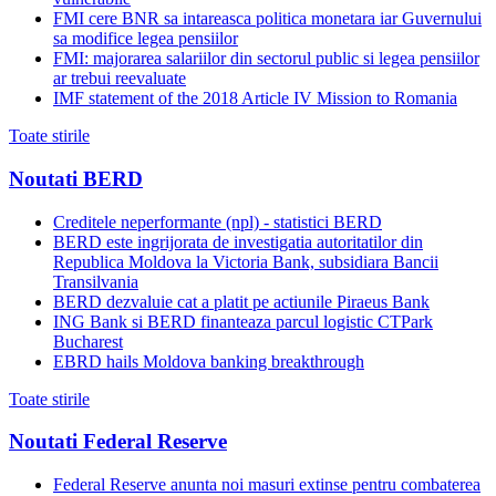
FMI cere BNR sa intareasca politica monetara iar Guvernului
sa modifice legea pensiilor
FMI: majorarea salariilor din sectorul public si legea pensiilor
ar trebui reevaluate
IMF statement of the 2018 Article IV Mission to Romania
Toate stirile
Noutati BERD
Creditele neperformante (npl) - statistici BERD
BERD este ingrijorata de investigatia autoritatilor din
Republica Moldova la Victoria Bank, subsidiara Bancii
Transilvania
BERD dezvaluie cat a platit pe actiunile Piraeus Bank
ING Bank si BERD finanteaza parcul logistic CTPark
Bucharest
EBRD hails Moldova banking breakthrough
Toate stirile
Noutati Federal Reserve
Federal Reserve anunta noi masuri extinse pentru combaterea