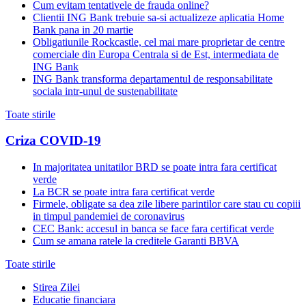
Cum evitam tentativele de frauda online?
Clientii ING Bank trebuie sa-si actualizeze aplicatia Home
Bank pana in 20 martie
Obligatiunile Rockcastle, cel mai mare proprietar de centre
comerciale din Europa Centrala si de Est, intermediata de
ING Bank
ING Bank transforma departamentul de responsabilitate
sociala intr-unul de sustenabilitate
Toate stirile
Criza COVID-19
In majoritatea unitatilor BRD se poate intra fara certificat
verde
La BCR se poate intra fara certificat verde
Firmele, obligate sa dea zile libere parintilor care stau cu copiii
in timpul pandemiei de coronavirus
CEC Bank: accesul in banca se face fara certificat verde
Cum se amana ratele la creditele Garanti BBVA
Toate stirile
Stirea Zilei
Educatie financiara