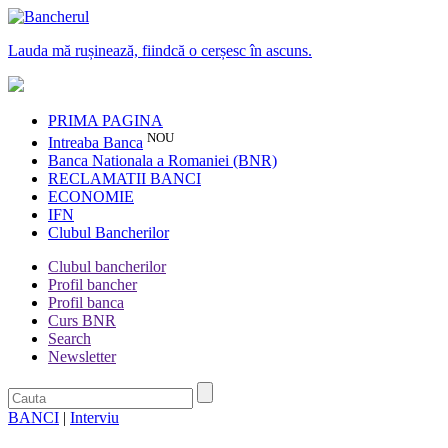
Lauda mă rușinează, fiindcă o cerșesc în ascuns.
PRIMA PAGINA
NOU
Intreaba Banca
Banca Nationala a Romaniei (BNR)
RECLAMATII BANCI
ECONOMIE
IFN
Clubul Bancherilor
Clubul bancherilor
Profil bancher
Profil banca
Curs BNR
Search
Newsletter
BANCI
|
Interviu