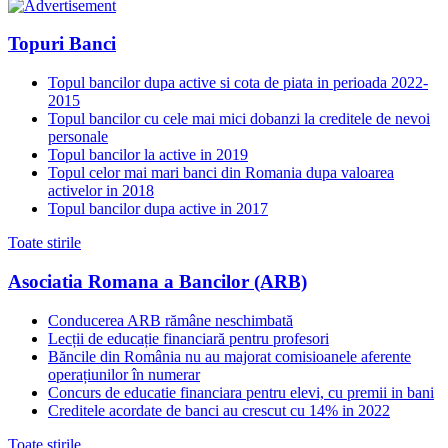
Topuri Banci
Topul bancilor dupa active si cota de piata in perioada 2022-
2015
Topul bancilor cu cele mai mici dobanzi la creditele de nevoi
personale
Topul bancilor la active in 2019
Topul celor mai mari banci din Romania dupa valoarea
activelor in 2018
Topul bancilor dupa active in 2017
Toate stirile
Asociatia Romana a Bancilor (ARB)
Conducerea ARB rămâne neschimbată
Lecții de educație financiară pentru profesori
Băncile din România nu au majorat comisioanele aferente
operațiunilor în numerar
Concurs de educatie financiara pentru elevi, cu premii in bani
Creditele acordate de banci au crescut cu 14% in 2022
Toate stirile