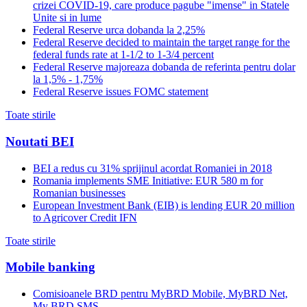
crizei COVID-19, care produce pagube "imense" in Statele
Unite si in lume
Federal Reserve urca dobanda la 2,25%
Federal Reserve decided to maintain the target range for the
federal funds rate at 1-1/2 to 1-3/4 percent
Federal Reserve majoreaza dobanda de referinta pentru dolar
la 1,5% - 1,75%
Federal Reserve issues FOMC statement
Toate stirile
Noutati BEI
BEI a redus cu 31% sprijinul acordat Romaniei in 2018
Romania implements SME Initiative: EUR 580 m for
Romanian businesses
European Investment Bank (EIB) is lending EUR 20 million
to Agricover Credit IFN
Toate stirile
Mobile banking
Comisioanele BRD pentru MyBRD Mobile, MyBRD Net,
My BRD SMS