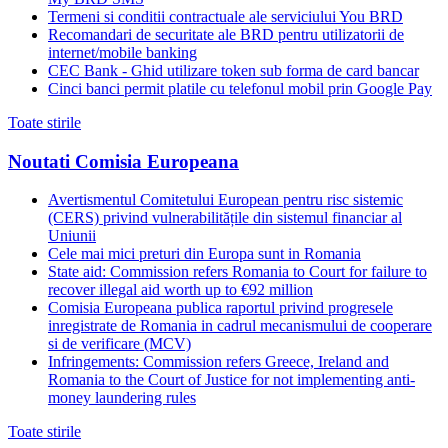
Termeni si conditii contractuale ale serviciului You BRD
Recomandari de securitate ale BRD pentru utilizatorii de
internet/mobile banking
CEC Bank - Ghid utilizare token sub forma de card bancar
Cinci banci permit platile cu telefonul mobil prin Google Pay
Toate stirile
Noutati Comisia Europeana
Avertismentul Comitetului European pentru risc sistemic
(CERS) privind vulnerabilitățile din sistemul financiar al
Uniunii
Cele mai mici preturi din Europa sunt in Romania
State aid: Commission refers Romania to Court for failure to
recover illegal aid worth up to €92 million
Comisia Europeana publica raportul privind progresele
inregistrate de Romania in cadrul mecanismului de cooperare
si de verificare (MCV)
Infringements: Commission refers Greece, Ireland and
Romania to the Court of Justice for not implementing anti-
money laundering rules
Toate stirile