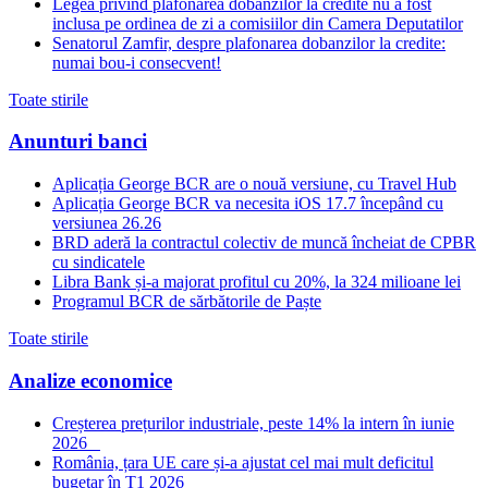
Legea privind plafonarea dobanzilor la credite nu a fost
inclusa pe ordinea de zi a comisiilor din Camera Deputatilor
Senatorul Zamfir, despre plafonarea dobanzilor la credite:
numai bou-i consecvent!
Toate stirile
Anunturi banci
Aplicația George BCR are o nouă versiune, cu Travel Hub
Aplicația George BCR va necesita iOS 17.7 începând cu
versiunea 26.26
BRD aderă la contractul colectiv de muncă încheiat de CPBR
cu sindicatele
Libra Bank și-a majorat profitul cu 20%, la 324 milioane lei
Programul BCR de sărbătorile de Paște
Toate stirile
Analize economice
Creșterea prețurilor industriale, peste 14% la intern în iunie
2026
România, țara UE care și-a ajustat cel mai mult deficitul
bugetar în T1 2026