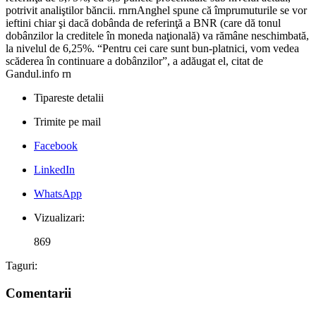
potrivit analiştilor băncii. rnrnAnghel spune că împrumuturile se vor
ieftini chiar şi dacă dobânda de referinţă a BNR (care dă tonul
dobânzilor la creditele în moneda naţională) va rămâne neschimbată,
la nivelul de 6,25%. “Pentru cei care sunt bun-platnici, vom vedea
scăderea în continuare a dobânzilor”, a adăugat el, citat de
Gandul.info rn
Tipareste detalii
Trimite pe mail
Facebook
LinkedIn
WhatsApp
Vizualizari:
869
Taguri:
Comentarii