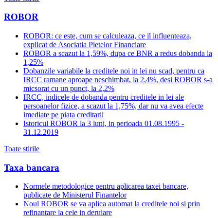
ROBOR
ROBOR: ce este, cum se calculeaza, ce il influenteaza,
explicat de Asociatia Pietelor Financiare
ROBOR a scazut la 1,59%, dupa ce BNR a redus dobanda la
1,25%
Dobanzile variabile la creditele noi in lei nu scad, pentru ca
IRCC ramane aproape neschimbat, la 2,4%, desi ROBOR s-a
micsorat cu un punct, la 2,2%
IRCC, indicele de dobanda pentru creditele in lei ale
persoanelor fizice, a scazut la 1,75%, dar nu va avea efecte
imediate pe piata creditarii
Istoricul ROBOR la 3 luni, in perioada 01.08.1995 -
31.12.2019
Toate stirile
Taxa bancara
Normele metodologice pentru aplicarea taxei bancare,
publicate de Ministerul Finantelor
Noul ROBOR se va aplica automat la creditele noi si prin
refinantare la cele in derulare