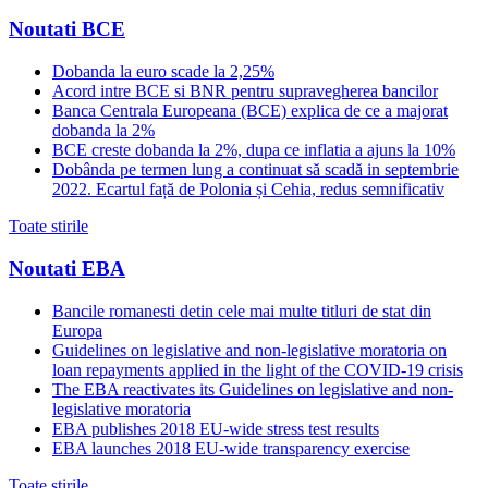
Noutati BCE
Dobanda la euro scade la 2,25%
Acord intre BCE si BNR pentru supravegherea bancilor
Banca Centrala Europeana (BCE) explica de ce a majorat
dobanda la 2%
BCE creste dobanda la 2%, dupa ce inflatia a ajuns la 10%
Dobânda pe termen lung a continuat să scadă in septembrie
2022. Ecartul față de Polonia și Cehia, redus semnificativ
Toate stirile
Noutati EBA
Bancile romanesti detin cele mai multe titluri de stat din
Europa
Guidelines on legislative and non-legislative moratoria on
loan repayments applied in the light of the COVID-19 crisis
The EBA reactivates its Guidelines on legislative and non-
legislative moratoria
EBA publishes 2018 EU-wide stress test results
EBA launches 2018 EU-wide transparency exercise
Toate stirile