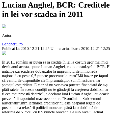
Lucian Anghel, BCR: Creditele
in lei vor scadea in 2011
Autor:
Bancherul.ro
Publicat la: 2010-12-21 12:25
Ultima actualizare: 2010-12-21 12:25
În 2011, românii ar putea să ia credite în lei la costuri uşor mai mici
decât anul acesta, spune Lucian Anghel, economistul-şef al BCR. El
anticipează scăderea dobânzilor la împrumuturile în moneda
naţională cu peste 0,5 puncte procentuale. rnrn”Mă bazez pe faptul
că veniturile disponibile ale împrumutaţilor sunt în scădere, iar
şomajul este ridicat. E clar că nu vor avea puterea financiară de a-şi
plăti ratele. În aceste condiţii nu te gândeşti la creşterea dobânzii, ar
fi cea mai proastă decizie”, a declarat luni Lucian Anghel, cu ocazia
prezentării raportului macroeconomic “România – Sub semnul
austerităţii”.rnrn Ieftinirea creditelor nu este neapărat legată de
posibilitatea relaxării politicii monetare până la o dobândă de
referinţă de 5,75%, cu 0,5 puncte procentuale sub nivelul actual,