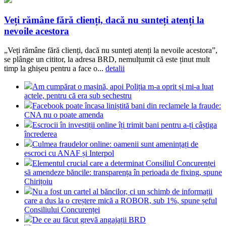
Veți rămâne fără clienți, dacă nu sunteți atenți la
nevoile acestora
„Veți rămâne fără clienți, dacă nu sunteți atenți la nevoile acestora”,
se plânge un cititor, la adresa BRD, nemulțumit că este ținut mult
timp la ghișeu pentru a face o...
detalii
Am cumpărat o mașină, apoi Poliția m-a oprit și mi-a luat
actele, pentru că era sub sechestru
Facebook poate încasa liniștită bani din reclamele la fraude:
CNA nu o poate amenda
Escrocii în investiții online îți trimit bani pentru a-ți câștiga
încrederea
Culmea fraudelor online: oamenii sunt amenințați de
escroci cu ANAF și Interpol
Elementul crucial care a determinat Consiliul Concurenței
să amendeze băncile: transparența în perioada de fixing, spune
Chirițoiu
Nu a fost un cartel al băncilor, ci un schimb de informații
care a dus la o creștere mică a ROBOR, sub 1%, spune șeful
Consiliului Concurenței
De ce au făcut grevă angajații BRD