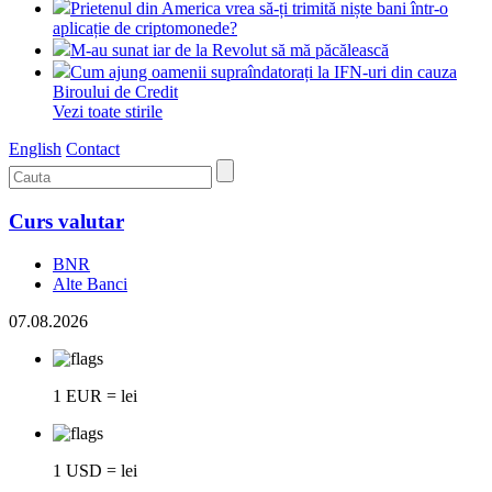
Prietenul din America vrea să-ți trimită niște bani într-o
aplicație de criptomonede?
M-au sunat iar de la Revolut să mă păcălească
Cum ajung oamenii supraîndatorați la IFN-uri din cauza
Biroului de Credit
Vezi toate stirile
English
Contact
Curs valutar
BNR
Alte Banci
07.08.2026
1 EUR = lei
1 USD = lei