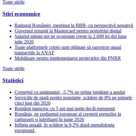
Toate stirile
Stiri economice
Ratingul României, menținut la BBB- cu perspectivă negativă
Guvernul renunță la Mastercard pentru portofelul digital
Salariul minim net pe economie crește la 2.699 lei din luna
iulie 2026
Toate platformele cripto sunt obligate să raporteze anual
tranzacțiile la ANAF
Mobilizare pentru implementarea proiectelor din PNRR
Toate stirile
Statistici
Comerțul cu amănuntul, -5,7% pe prima jumătate a anului
Serviciile de piață pentru populație, scădere de 8% pe primele
cinci luni din 2026
Românii muncesc cu 5 ani mai puțin decât europenii
România, pe podiumul european al creșterii prețurilor la
carburanți și lubrifianți în iunie 2026
Inflația anuală, în scădere la 9,2% după metodologia
europeană