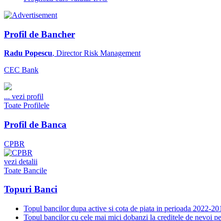
Profil de Bancher
Radu Popescu
, Director Risk Management
CEC Bank
...
vezi profil
Toate Profilele
Profil de Banca
CPBR
vezi detalii
Toate Bancile
Topuri Banci
Topul bancilor dupa active si cota de piata in perioada 2022-20
Topul bancilor cu cele mai mici dobanzi la creditele de nevoi p