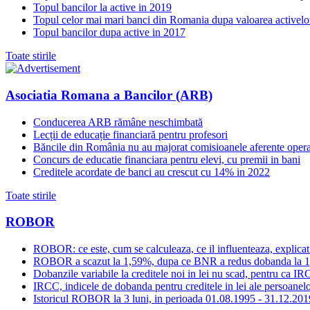
Topul bancilor la active in 2019
Topul celor mai mari banci din Romania dupa valoarea activelo
Topul bancilor dupa active in 2017
Toate stirile
Asociatia Romana a Bancilor (ARB)
Conducerea ARB rămâne neschimbată
Lecții de educație financiară pentru profesori
Băncile din România nu au majorat comisioanele aferente opera
Concurs de educatie financiara pentru elevi, cu premii in bani
Creditele acordate de banci au crescut cu 14% in 2022
Toate stirile
ROBOR
ROBOR: ce este, cum se calculeaza, ce il influenteaza, explicat
ROBOR a scazut la 1,59%, dupa ce BNR a redus dobanda la 
Dobanzile variabile la creditele noi in lei nu scad, pentru c
IRCC, indicele de dobanda pentru creditele in lei ale persoanelor
Istoricul ROBOR la 3 luni, in perioada 01.08.1995 - 31.12.201