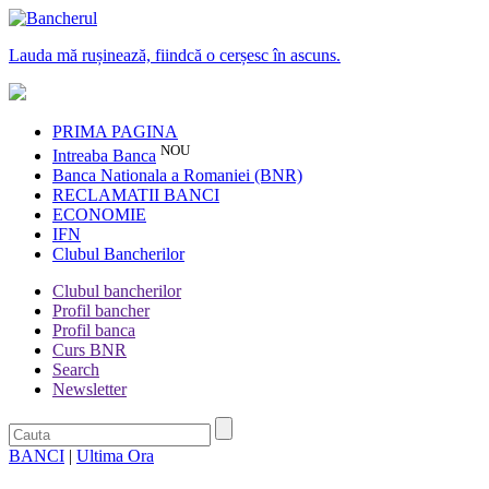
Lauda mă rușinează, fiindcă o cerșesc în ascuns.
PRIMA PAGINA
NOU
Intreaba Banca
Banca Nationala a Romaniei (BNR)
RECLAMATII BANCI
ECONOMIE
IFN
Clubul Bancherilor
Clubul bancherilor
Profil bancher
Profil banca
Curs BNR
Search
Newsletter
BANCI
|
Ultima Ora