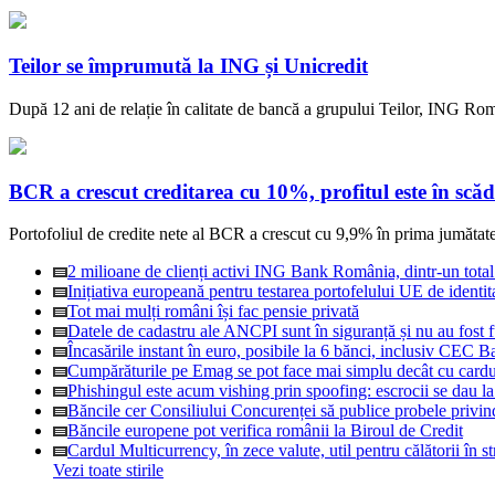
Teilor se împrumută la ING și Unicredit
După 12 ani de relație în calitate de bancă a grupului Teilor, ING Rom
BCR a crescut creditarea cu 10%, profitul este în scăd
Portofoliul de credite nete al BCR a crescut cu 9,9% în prima jumătate a
2 milioane de clienți activi ING Bank România, dintr-un tota
Inițiativa europeană pentru testarea portofelului UE de identita
Tot mai mulți români își fac pensie privată
Datele de cadastru ale ANCPI sunt în siguranță și nu au fost f
Încasările instant în euro, posibile la 6 bănci, inclusiv CEC 
Cumpărăturile pe Emag se pot face mai simplu decât cu cardu
Phishingul este acum vishing prin spoofing: escrocii se dau la
Băncile cer Consiliului Concurenței să publice probele pri
Băncile europene pot verifica românii la Biroul de Credit
Cardul Multicurrency, în zece valute, util pentru călătorii în st
Vezi toate stirile