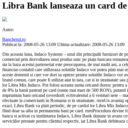
Libra Bank lanseaza un card de 
Autor:
Bancherul.ro
Publicat la: 2008-05-26 13:09
Ultima actualizare: 2008-05-26 13:09
Din aceasta luna, Indaco Systems – unul din principalii furnizori de p
comercial prin dezvoltarea unui produs unic pe piata bancara romaneas
sta la baza acestui parteneriat este preocuparea, de mai multi ani, a celor
financiar-contabil care utilizeaza solutiile Indaco vor putea plati mai u
aceste domenii si care vor dori sa opteze pentru solutiile Indaco vor 
brand comun, care poate fi utilizat atat in tara, cat si in strainatate 
lor Libra Mix Indaco. Pot folosi aceasta suma oricand doresc pentru a 
de 8% la banii pastrati pe card (sume mai mari de 500 RON), putand insa
imprumuta bani oricand (overdraft: echivalentul a 6 venituri nete – m
efectuate la comercianti in Romania si in strainatate. rnrnUn avantaj op
exact, Libra Bank va plati periodic, de pe cardul lor Libra Mix Indaco, 
fiind doar sa aiba in permanenta bani pe card. rnrnProcedura devine fo
banca si activat cu instiintarea Indaco, Libra Bank depune in avans ce
serviciilor prestate pentru clientul respectiv, iar Libra Bank debiteaza 