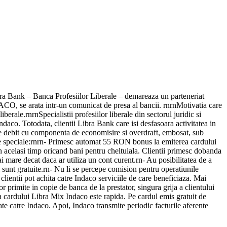
ibra Bank – Banca Profesiilor Liberale – demareaza un parteneriat
ACO, se arata intr-un comunicat de presa al bancii. rnrnMotivatia care
berale.rnrnSpecialistii profesiilor liberale din sectorul juridic si
ndaco. Totodata, clientii Libra Bank care isi desfasoara activitatea in
 de debit cu componenta de economisire si overdraft, embosat, sub
antaje speciale:rnrn- Primesc automat 55 RON bonus la emiterea cardului
 acelasi timp oricand bani pentru cheltuiala. Clientii primesc dobanda
 mare decat daca ar utiliza un cont curent.rn- Au posibilitatea de a
sunt gratuite.rn- Nu li se percepe comision pentru operatiunile
clientii pot achita catre Indaco serviciile de care beneficiaza. Mai
r primite in copie de banca de la prestator, singura grija a clientului
a cardului Libra Mix Indaco este rapida. Pe cardul emis gratuit de
te catre Indaco. Apoi, Indaco transmite periodic facturile aferente