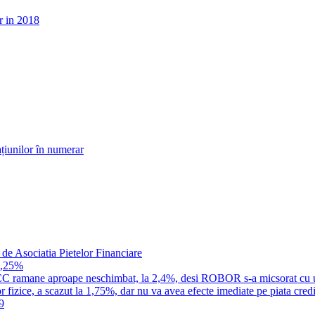
r in 2018
țiunilor în numerar
 de Asociatia Pietelor Financiare
1,25%
a IRCC ramane aproape neschimbat, la 2,4%, desi ROBOR s-a micsorat cu 
 fizice, a scazut la 1,75%, dar nu va avea efecte imediate pe piata credi
9