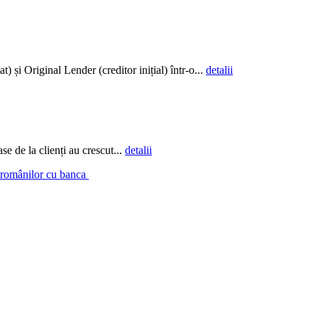
și Original Lender (creditor inițial) într-o...
detalii
e de la clienți au crescut...
detalii
a românilor cu banca