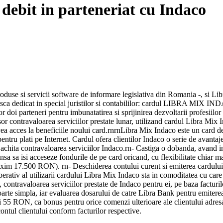
debit in parteneriat cu Indaco
roduse si servicii software de informare legislativa din Romania -, si L
ca dedicat in special juristilor si contabililor: cardul LIBRA MIX IND
 doi parteneri pentru imbunatatirea si sprijinirea dezvoltarii profesiilor li
sor contravaloarea serviciilor prestate lunar, utilizand cardul Libra Mix I
avea acces la beneficiile noului card.rnrnLibra Mix Indaco este un card
sau pentru plati pe Internet. Cardul ofera clientilor Indaco o serie de av
achita contravaloarea serviciilor Indaco.rn- Castiga o dobanda, avand in
 sa isi acceseze fondurile de pe card oricand, cu flexibilitate chiar mai
axim 17.500 RON). rn- Deschiderea contului curent si emiterea cardului 
erativ al utilizarii cardului Libra Mix Indaco sta in comoditatea cu care 
contravaloarea serviciilor prestate de Indaco pentru ei, pe baza facturilo
arte simpla, iar evaluarea dosarului de catre Libra Bank pentru emitere
i 55 RON, ca bonus pentru orice comenzi ulterioare ale clientului adresa
contul clientului conform facturilor respective.