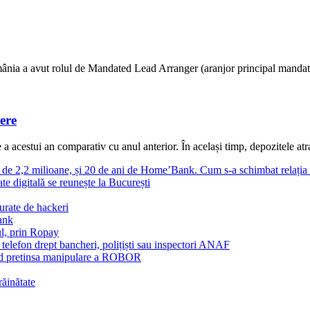
ânia a avut rolul de Mandated Lead Arranger (aranjor principal mandatat) 
ere
 acestui an comparativ cu anul anterior. În același timp, depozitele atras
l de 2,2 milioane, și 20 de ani de Home’Bank. Cum s-a schimbat relați
te digitală se reunește la București
urate de hackeri
Bank
l, prin Ropay
 telefon drept bancheri, polițiști sau inspectori ANAF
vind pretinsa manipulare a ROBOR
răinătate