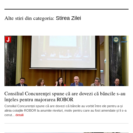
Alte stiri din categoria:
Stirea Zilei
Consiliul Concurenței spune că are dovezi că băncile s-au
înțeles pentru majorarea ROBOR
Consiliul Concurenței spune că are dovezi că băncile au vorbit între ele pentru a-și
alinia cotațiile ROBOR la anumite niveluri, motiv pentru care au fost amendate și li s-a
cerut...
detalii