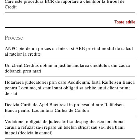
Care este procedura BCR de raportare a clientilor la Biroul de
Credit
Toate stirile
Procese
ANPC pierde un proces cu Intesa si ARB privind modul de calcul
al ratelor la credite
Un client Credius obtine in justitie anularea creditului, din cauza
dobanzii prea mari
Hotararea judecatoriei prin care Aedificium, fosta Raiffeisen Banca
pentru Locuinte, si statul sunt obligati sa achite unui client prima
de stat
Decizia Curtii de Apel Bucuresti in procesul dintre Raiffeisen
Banca pentru Locuinte si Curtea de Conturi
Vodafone, obligata de judecatori sa despagubeasca un abonat
caruia a refuzat sa-i repare un telefon stricat sau sa-i dea banii
inapoi (decizia instantei)