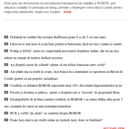
Este greu de demonstrat că mecanismul transparent de stabilire a ROBOR, prin
afișarea cotațiilor în perioada de fixing, permite o înțelegere între bănci (cartel) pentru
majorarea dobânzilor, după cum susține...
detalii
Dobânda la creditul din reclama Raiffeisen poate fi și de 5 ori mai mare
Libra nu te mai lasă să scoți bani gratuit la bancomat, dacă nu faci o plată cu cardul
Poliția și DNSC spun că e importantă prevenirea fraudelor online, dar nu au nici
măcar un număr de telefon dedicat acestora
Au dreptul casele de schimb valutar să-mi refuze bancnote euro vechi?
Am plătit rata la credit în avans, însă banca m-a amenințat cu raportarea la Biroul de
Credit, pentru că am poprire (actualizat)
Creditele cu dobânzi ROBOR reprezintă doar 18% din totalul împrumuturilor în lei
Prostia și domnia se plătesc, spune o doamnă care a "investit" în programul Brua
Despăgubirile de la bănci pentru creditele cu ROBOR s-ar putea obține abia peste 5
ani; exemplu de calcul al unui potențial prejudiciu
BCR a vorbit "pe șleau" cu oamenii despre ROBOR
Poate face cineva un credit online pe numele meu, doar cu buletinul?
Vezi toate stirile