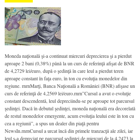
Moneda naţională şi-a continuat miercuri deprecierea şi a pierdut
aproape 2 bani (0,38%) până la un curs de referinţă afişat de BNR
de 4,2729 lei/euro, după o şedinţă în care leul a pierdut teren
aproape constant în faţa euro, în ton cu evoluţia monedelor din
regiune. rnrnMarţi, Banca Naţională a României (BNR) afişase un
curs de referinţă de 4,2569 lei/euro.rnrn”Cursul a avut o evoluţie
constant descendentă, leul depreciindu-se pe aproape tot parcursul
şedinţei. Dacă în debutul şedinţei, moneda naţională era decorelată
de restul monedelor emergente, acum evoluţia leului este în ton cu
cea a regiunii”, a spus un dealer din piaţă pentru
NewsIn.rnrnCursul a urcat încă din primele tranzacţii ale zilei, iar
leul s-a depreciat pe parcursul şedinţei de miercuri de la 4,2473 la