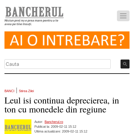
Niciun preț nu e prea mare pentru a te
avea pe tine însuți.
|
BANCI
Stirea Zilei
Leul isi continua deprecierea, in
ton cu monedele din regiune
Autor:
Bancherul.ro
Publicat la: 2009-02-11 15:12
Ultima actualizare: 2009-02-11 15:12