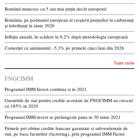
Românii muncesc cu 5 ani mai puțin decât europenii
România, pe podiumul european al creșterii prețurilor la carburanți
și lubrifianți în iunie 2026
Inflația anuală, în scădere la 9,2% după metodologia europeană
Comerțul cu amănuntul, -5,3% pe primele cinci luni din 2026
Toate stirile
FNGCIMM
Programul IMM Invest continua si in 2021
Garantiile de stat pentru credite acordate de FNGCIMM au crescut
cu 185% in 2020
Programul IMM invest se prelungeste pana in 30 iunie 2021
Firmele pot obtine credite bancare garantate si subventionate de
stat, pe baza facturilor (factoring), prin programul IMM Factor