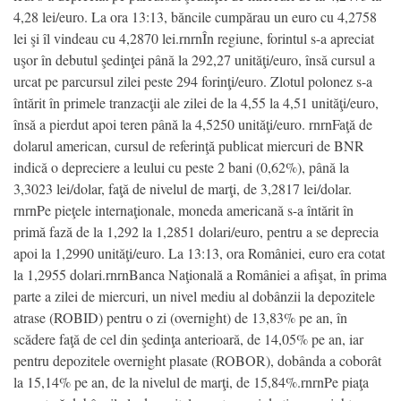
4,28 lei/euro. La ora 13:13, băncile cumpărau un euro cu 4,2758
lei şi îl vindeau cu 4,2870 lei.rnrnÎn regiune, forintul s-a apreciat
uşor în debutul şedinţei până la 292,27 unităţi/euro, însă cursul a
urcat pe parcursul zilei peste 294 forinţi/euro. Zlotul polonez s-a
întărit în primele tranzacţii ale zilei de la 4,55 la 4,51 unităţi/euro,
însă a pierdut apoi teren până la 4,5250 unităţi/euro. rnrnFaţă de
dolarul american, cursul de referinţă publicat miercuri de BNR
indică o depreciere a leului cu peste 2 bani (0,62%), până la
3,3023 lei/dolar, faţă de nivelul de marţi, de 3,2817 lei/dolar.
rnrnPe pieţele internaţionale, moneda americană s-a întărit în
primă fază de la 1,292 la 1,2851 dolari/euro, pentru a se deprecia
apoi la 1,2990 unităţi/euro. La 13:13, ora României, euro era cotat
la 1,2955 dolari.rnrnBanca Naţională a României a afişat, în prima
parte a zilei de miercuri, un nivel mediu al dobânzii la depozitele
atrase (ROBID) pentru o zi (overnight) de 13,83% pe an, în
scădere faţă de cel din şedinţa anterioară, de 14,05% pe an, iar
pentru depozitele overnight plasate (ROBOR), dobânda a coborât
la 15,14% pe an, de la nivelul de marţi, de 15,84%.rnrnPe piaţa