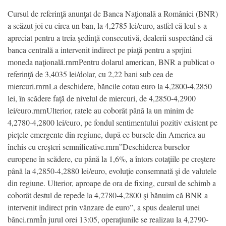
Cursul de referinţă anunţat de Banca Naţională a României (BNR)
a scăzut joi cu circa un ban, la 4,2785 lei/euro, astfel că leul s-a
apreciat pentru a treia şedinţă consecutivă, dealerii suspectând că
banca centrală a intervenit indirect pe piaţă pentru a sprjini
moneda naţională.rnrnPentru dolarul american, BNR a publicat o
referinţă de 3,4035 lei/dolar, cu 2,22 bani sub cea de
miercuri.rnrnLa deschidere, băncile cotau euro la 4,2800-4,2850
lei, în scădere faţă de nivelul de miercuri, de 4,2850-4,2900
lei/euro.rnrnUlterior, ratele au coborât până la un minim de
4,2780-4,2800 lei/euro, pe fondul sentimentului pozitiv existent pe
pieţele emergente din regiune, după ce bursele din America au
închis cu creşteri semnificative.rnrn”Deschiderea burselor
europene în scădere, cu până la 1,6%, a întors cotaţiile pe creştere
până la 4,2850-4,2880 lei/euro, evoluţie consemnată şi de valutele
din regiune. Ulterior, aproape de ora de fixing, cursul de schimb a
coborât destul de repede la 4,2780-4,2800 şi bănuim că BNR a
intervenit indirect prin vânzare de euro”, a spus dealerul unei
bănci.rnrnÎn jurul orei 13:05, operaţiunile se realizau la 4,2790-