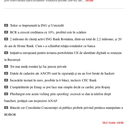
prin intermediul bancomatelor multifuncționale (MFM) din...
detalii
Teilor se împrumută la ING și Unicredit
BCR a crescut creditarea cu 10%, profitul este în scădere
2 milioane de clienți activi ING Bank România, dintr-un total de 2,2 milioane, și 20
de ani de Home’Bank. Cum s-a schimbat relația românilor cu banca
Inițiativa europeană pentru testarea portofelului UE de identitate digitală se reunește
la București
Tot mai mulți români își fac pensie privată
Datele de cadastru ale ANCPI sunt în siguranță și nu au fost furate de hackeri
Încasările instant în euro, posibile la 6 bănci, inclusiv CEC Bank
Cumpărăturile pe Emag se pot face mai simplu decât cu cardul, prin Ropay
Phishingul este acum vishing prin spoofing: escrocii se dau la telefon drept
bancheri, polițiști sau inspectori ANAF
Băncile cer Consiliului Concurenței să publice probele privind pretinsa manipulare a
ROBOR
Vezi toate stirile