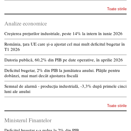
Toate stirile
Analize economice
Creșterea prețurilor industriale, peste 14% la intern în iunie 2026
România, țara UE care și-a ajustat cel mai mult deficitul bugetar în
T1 2026
Datoria publică, 60,2% din PIB pe date operative, în aprilie 2026
Deficitul bugetar, 2% din PIB la jumătatea anului. Plățile pentru
dobânzi, mai mari decât ajustarea fiscală
Semnal de alarmă - producția industrială, -3,3% după primele cinci
luni ale anului
Toate stirile
Ministerul Finantelor
Deficitul bugetar s-a redus la 2% din PIB