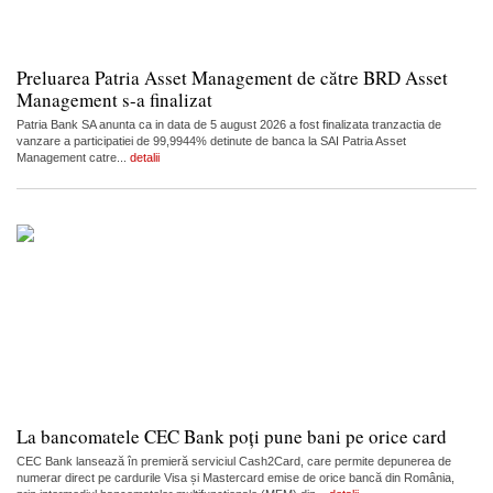
Preluarea Patria Asset Management de către BRD Asset
Management s-a finalizat
Patria Bank SA anunta ca in data de 5 august 2026 a fost finalizata tranzactia de
vanzare a participatiei de 99,9944% detinute de banca la SAI Patria Asset
Management catre...
detalii
La bancomatele CEC Bank poți pune bani pe orice card
CEC Bank lansează în premieră serviciul Cash2Card, care permite depunerea de
numerar direct pe cardurile Visa și Mastercard emise de orice bancă din România,