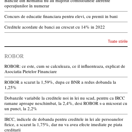
Băncile din România nu au majorat comisioanele aferente
operațiunilor în numerar
Concurs de educatie financiara pentru elevi, cu premii in bani
Creditele acordate de banci au crescut cu 14% in 2022
Toate stirile
ROBOR
ROBOR: ce este, cum se calculeaza, ce il influenteaza, explicat de
Asociatia Pietelor Financiare
ROBOR a scazut la 1,59%, dupa ce BNR a redus dobanda la
1,25%
Dobanzile variabile la creditele noi in lei nu scad, pentru ca IRCC
ramane aproape neschimbat, la 2,4%, desi ROBOR s-a micsorat cu
un punct, la 2,2%
IRCC, indicele de dobanda pentru creditele in lei ale persoanelor
fizice, a scazut la 1,75%, dar nu va avea efecte imediate pe piata
creditarii