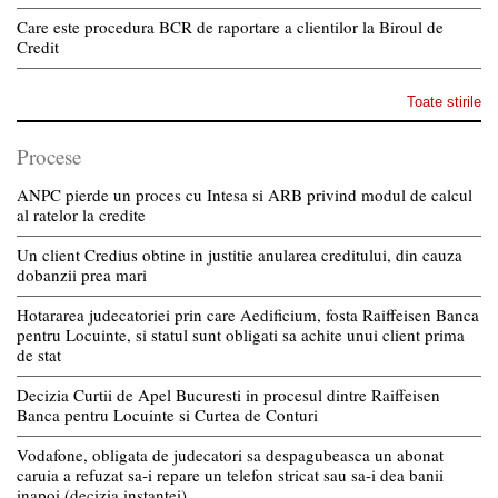
Care este procedura BCR de raportare a clientilor la Biroul de
Credit
Toate stirile
Procese
ANPC pierde un proces cu Intesa si ARB privind modul de calcul
al ratelor la credite
Un client Credius obtine in justitie anularea creditului, din cauza
dobanzii prea mari
Hotararea judecatoriei prin care Aedificium, fosta Raiffeisen Banca
pentru Locuinte, si statul sunt obligati sa achite unui client prima
de stat
Decizia Curtii de Apel Bucuresti in procesul dintre Raiffeisen
Banca pentru Locuinte si Curtea de Conturi
Vodafone, obligata de judecatori sa despagubeasca un abonat
caruia a refuzat sa-i repare un telefon stricat sau sa-i dea banii
inapoi (decizia instantei)