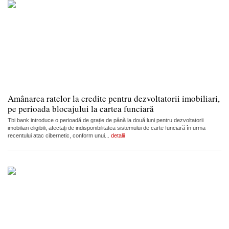
Amânarea ratelor la credite pentru dezvoltatorii imobiliari,
pe perioada blocajului la cartea funciară
Tbi bank introduce o perioadă de grație de până la două luni pentru dezvoltatorii
imobiliari eligibili, afectați de indisponibilitatea sistemului de carte funciară în urma
recentului atac cibernetic, conform unui...
detalii