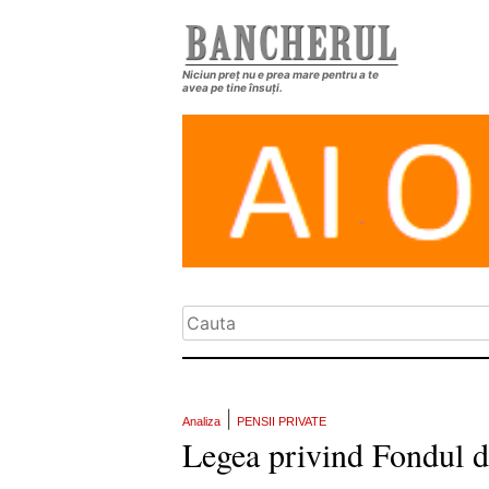
Niciun preț nu e prea mare pentru a te
avea pe tine însuți.
|
Analiza
PENSII PRIVATE
Legea privind Fondul de