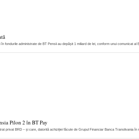
ată
 fondurile administrate de BT Pensii au depășit 1 miliard de lei, conform unui comunicat al B
ensia Pilon 2 în BT Pay
trat privat BRD – și care, datorită achiziției făcute de Grupul Financiar Banca Transilvania în