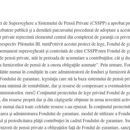
iei de Supraveghere a Sistemului de Pensii Private (CSSPP) a aprobat p
dezbatere publică şi a derulării parcursului procedural de adoptare a acest
private reprezintă elementul central din complexul de garanţii cu privire
 respectiv Pilonului III. rnrnPotrivit acestui proiect de lege, Fondul de g
fi permanent supravegheată şi controlată de către CSSPP.rnrn Fondul de 
 de pensii private, atât în perioada de acumulare a contribuţiilor, cât şi
 a furnizorilor de pensii de a onora obligaţiile asumate”. Prin urmare, F
lătite numai în condiţiile în care administratorii de fonduri şi furnizorii
r Fondului de garantare, legislaţia care stă la baza sistemului de pensii p
ata minimă de rentabilitate, dar şi resurse de compensare a eventualelor
dministratorilor. rnrn Conţinutul proiectului de lege privind Fondul de g
r, din resurse proprii dar şi din câştigurile obţinute în urma investirii act
e numai dacă toate celelalte resurse s-au epuizat. În conţinutul proiectulu
izarea şi administrarea Fondului de garantare, modul de utilizare a Fon
elul şi periodicitatea plăţii contribuţiei în cadrul Fondului de garantare. 
rnizorii de pensii private a obligaţiilor faţă de Fondul de garantare, sanc