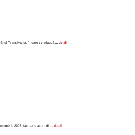
ăncii Transilvania, în care se adaugă:...
detalii
 noiembrie 2025, fac parte acum din...
detalii