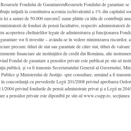
 Resursele Fondului de GarantarernResursele Fondului de garantare se vor
buţie iniţială la constituirea acestuia (echivalentul a 1% din capitalul so
în lei a sumei de 50.000 euro)rn sume plătite cu titlu de contribuţii anu
ministratorii de fonduri de pensii facultative, respectiv administratorii d
ru acoperirea cheltuielilor legate de administrarea şi funcţionarea Fondu
rantare vor fi investite – avându-se în vedere minimizarea riscurilor, asig
are precum: titluri de stat sau garantate de către stat, titluri de valoare 
strumente financiare ale instituţiilor de credit din România, alte instrum
ind Fondul de garantare a pensiilor private este publicat pe site-ul inst
ţia publică, şi va fi transmis Secretariatului General al Guvernului, Mini
r Publice şi Ministerului de Justiţie- spre consultare, urmând a fi trans
rat în concordanţă cu prevederile Legii 201/2008 privind aprobarea Ord
1/2004 privind fondurile de pensii administrate privat şi a Legii nr.204/
re a pensiilor private este diponibil pe site-ul www.csspp.ro, secţiune