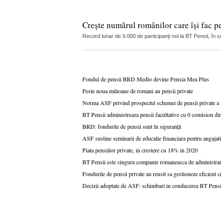
Crește numărul românilor care își fac p
Record lunar de 9.000 de participanți noi la BT Pensii, în s
Fondul de pensii BRD Medio devine Pensia Mea Plus
Peste noua milioane de romani au pensii private
Norma ASF privind prospectul schemei de pensii private a 
BT Pensii administreaza pensii facultative cu 0 comision din
BRD: fondurile de pensii sunt în siguranță
ASF sustine seminarii de educatie financiara pentru angajati
Piata pensiilor private, in crestere cu 18% in 2020
BT Pensii este singura companie romaneasca de administrare 
Fondurile de pensii private au reusit sa gestioneze eficient cr
Decizii adoptate de ASF: schimbari in conducerea BT Pensi