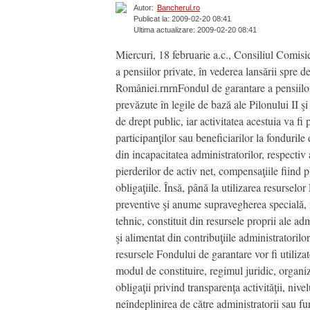
Autor:
Bancherul.ro
Publicat la: 2009-02-20 08:41
Ultima actualizare: 2009-02-20 08:41
Miercuri, 18 februarie a.c., Consiliul Comis
a pensiilor private, în vederea lansării spre 
României.rnrnFondul de garantare a pensiilor 
prevăzute în legile de bază ale Pilonului II şi
de drept public, iar activitatea acestuia va 
participanţilor sau beneficiarilor la fondurile
din incapacitatea administratorilor, respectiv
pierderilor de activ net, compensaţiile fiind p
obligaţiile. Însă, până la utilizarea resurselo
preventive şi anume supravegherea specială, r
tehnic, constituit din resursele proprii ale a
şi alimentat din contribuţiile administratorilo
resursele Fondului de garantare vor fi utilizat
modul de constituire, regimul juridic, organ
obligaţii privind transparenţa activităţii, niv
neîndeplinirea de către administratorii sau fu