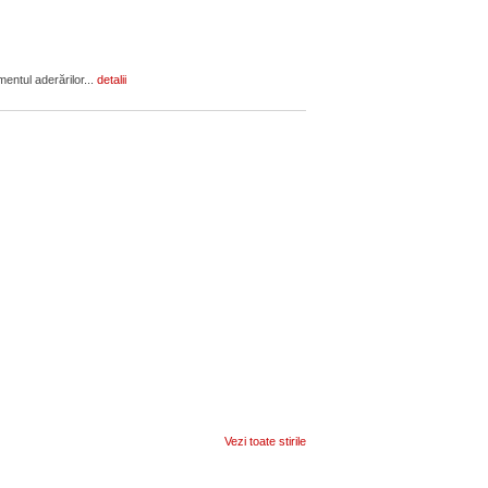
mentul aderărilor...
detalii
Vezi toate stirile