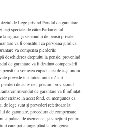
roiectul de Lege privind Fondul de garantare
ei legi speciale de către Parlamentul
 la siguranţa sistemului de pensii private,
arantare va fi constituit ca persoană juridică
garantare va compensa pierderile
 după deschiderea dreptului la pensie, provenind
ondul de garantare va fi destinat compensării
 de pensii nu vor avea capacitatea de a-şi onora
rivate prevede instituirea unor măsuri
 pierderi de activ net, precum provizionul
arantarernrnFondul de garantare va fi înfiinţat
ivelor strânse în acest fond, cu menţiunea că
i de lege sunt şi prevederi referitoare la:
dului de garantare, procedura de compensare,
Sunt stipulate, de asemenea, şi sancţiuni pentru
ţiuni care pot ajunge până la retragerea