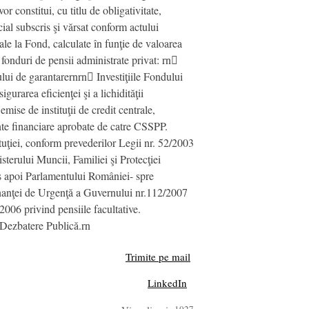
 constitui, cu titlu de obligativitate,
cial subscris şi vărsat conform actului
ale la Fond, calculate în funţie de valoarea
e fonduri de pensii administrate privat: rn
lui de garantarernrn Investiţiile Fondului
urarea eficienţei şi a lichidităţii
emise de instituţii de credit centrale,
ente financiare aprobate de catre CSSPP.
ituţiei, conform prevederilor Legii nr. 52/2003
sterului Muncii, Familiei şi Protecţiei
mis apoi Parlamentului României- spre
onanţei de Urgenţă a Guvernului nr.112/2007
2006 privind pensiile facultative.
a Dezbatere Publică.rn
Trimite pe mail
LinkedIn