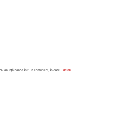
024, anunță banca într-un comunicat, în care...
detalii