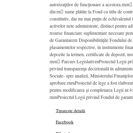
autorizaţiilor de funcţionare a acestora.rnrn
din:rn sume plătite la Fond cu titlu de contri
constitutiv, dar nu mai puţin de echivalentul 
activelor nete administrate, distinct pentru ad
resurse financiare suplimentare necesare pent
de Garantarern Disponibilităţile Fondului de ga
plasamentelor respective, în instrumente financi
depozite la termen, certificate de depozit, in
rnrn Parcurs LegislativrnProiectul Legii priv
privind transparenţa decizională în administra
Sociale- spre analiză, Ministerului Finanţelo
aprobare.rnrnProiectul de lege a fost elabo
pentru modificarea şi completarea Legii nr.41
rnrnProiectul Legii privind Fondul de garanta
Tipareste detalii
Facebook