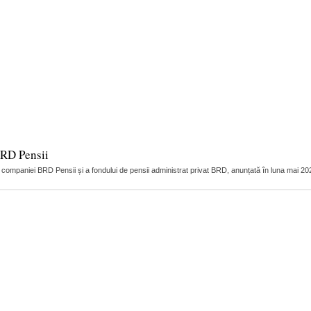
BRD Pensii
a companiei BRD Pensii și a fondului de pensii administrat privat BRD, anunțată în luna mai 2