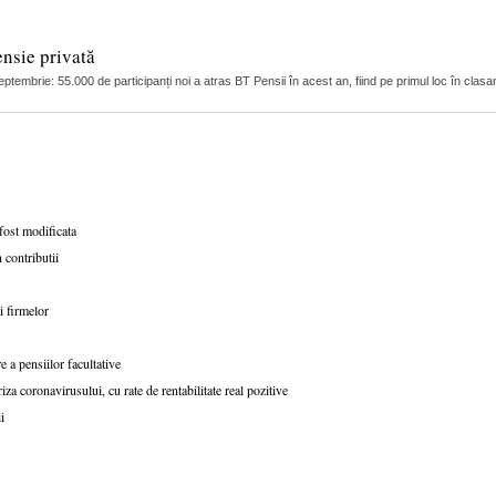
ensie privată
eptembrie: 55.000 de participanți noi a atras BT Pensii în acest an, fiind pe primul loc în clasa
fost modificata
 contributii
i firmelor
a pensiilor facultative
iza coronavirusului, cu rate de rentabilitate real pozitive
i