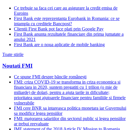
Ce trebuie sa faca cei care au asigurare la credit emisa de
Euroins
First Bank este reprezentanta Eurobank in Romania: ce se
intampla cu creditele Bancpost?
Clientii First Bank pot face plati prin Google Pay
First Bank anunta rezultatele financiare din prima jumatate a
anului 2021
First Bank are o noua aplicatie de mobile banking
Toate stirile
Noutati FMI
Ce spune FMI despre băncile românești
FMI: criza COVID-19 se transforma in criza economica si
financiara in 2020, suntem pregatiti cu 1 trilion (o mie de
miliarde) de dolari, pentru a ajuta tarile in dificultate;
prioritatea sunt ajutoarele financiare pentru familiile si firmele
vulnerabile
FMI cere BNR sa intareasca politica monetara iar Guvernului
sa modifice legea pensiilor
FMI: majorarea salariilor din sectorul public si legea pensiilor
ar trebui reevaluate
IMF statement of the 2018 Article IV Mission to Romania