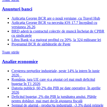
Anunturi banci
Aplicația George BCR are o nouă versiune, cu Travel Hub
Aplicația George BCR va necesita iOS 17.7 începând cu
versiunea 26.26
BRD aderă la contractul colectiv de muncă încheiat de CPBR
cu sindicatele
Libra Bank și-a majorat profitul cu 20%, la 324 milioane lei
Programul BCR de sărbătorile de Paște
Toate stirile
Analize economice
Creșterea prețurilor industriale, peste 14% la intern în iunie
2026
România, țara UE care și-a ajustat cel mai mult deficitul
bugetar în T1 2026
Datoria publică, 60,2% din PIB pe date operative, în aprilie
2026
Deficitul bugetar, 2% din PIB la jumătatea anului. Plățile
pentru dobânzi, mai mari decât ajustarea fiscală
Semnal de alarmă - producția industrială, -3,3% după primele