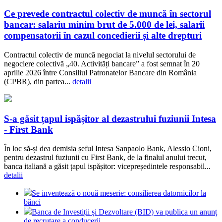
Ce prevede contractul colectiv de muncă în sectorul
bancar: salariu minim brut de 5.000 de lei, salarii
compensatorii în cazul concedierii și alte drepturi
Contractul colectiv de muncă negociat la nivelul sectorului de
negociere colectivă „40. Activități bancare” a fost semnat în 20
aprilie 2026 între Consiliul Patronatelor Bancare din România
(CPBR), din partea...
detalii
S-a găsit țapul ispășitor al dezastrului fuziunii Intesa
- First Bank
În loc să-și dea demisia șeful Intesa Sanpaolo Bank, Alessio Cioni,
pentru dezastrul fuziunii cu First Bank, de la finalul anului trecut,
banca italiană a găsit țapul ispășitor: vicepreședintele responsabil...
detalii
Se inventează o nouă meserie: consilierea datornicilor la
bănci
Banca de Investiții și Dezvoltare (BID) va publica un anunț
de recrutare a conducerii