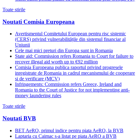
Toate stirile
Noutati Comisia Europeana
Avertismentul Comitetului European pentru risc sistemic
(CERS) privind vulnerabilitățile din sistemul financiar al
Uniunii
Cele mai mici preturi din Europa sunt in Romania
State aid: Commission refers Romania to Court for failure to
recover illegal aid worth up to €92 million
Comisia Europeana publica raportul privind progresele
inregistrate de Romania in cadrul mecanismului de cooperare
si de verificare (MCV)
Infringements: Commission refers Greece, Ireland and
Romania to the Court of Justice for not implementing anti-
money laundering rules
Toate stirile
Noutati BVB
BET AeRO, primul indice pentru piata AeRO, la BVB
Laptaria cu Caimac s-a listat pe piata AeRO a BVB