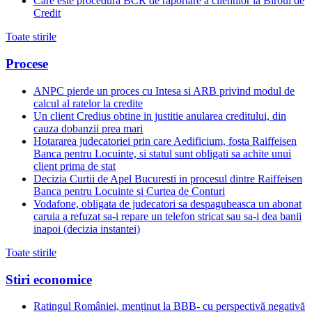
Care este procedura BCR de raportare a clientilor la Biroul de
Credit
Toate stirile
Procese
ANPC pierde un proces cu Intesa si ARB privind modul de
calcul al ratelor la credite
Un client Credius obtine in justitie anularea creditului, din
cauza dobanzii prea mari
Hotararea judecatoriei prin care Aedificium, fosta Raiffeisen
Banca pentru Locuinte, si statul sunt obligati sa achite unui
client prima de stat
Decizia Curtii de Apel Bucuresti in procesul dintre Raiffeisen
Banca pentru Locuinte si Curtea de Conturi
Vodafone, obligata de judecatori sa despagubeasca un abonat
caruia a refuzat sa-i repare un telefon stricat sau sa-i dea banii
inapoi (decizia instantei)
Toate stirile
Stiri economice
Ratingul României, menținut la BBB- cu perspectivă negativă