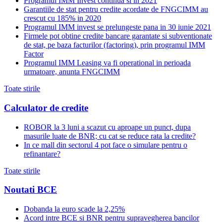
Programul IMM Invest continua si in 2021
Garantiile de stat pentru credite acordate de FNGCIMM au
crescut cu 185% in 2020
Programul IMM invest se prelungeste pana in 30 iunie 2021
Firmele pot obtine credite bancare garantate si subventionate
de stat, pe baza facturilor (factoring), prin programul IMM
Factor
Programul IMM Leasing va fi operational in perioada
urmatoare, anunta FNGCIMM
Toate stirile
Calculator de credite
ROBOR la 3 luni a scazut cu aproape un punct, dupa
masurile luate de BNR; cu cat se reduce rata la credite?
In ce mall din sectorul 4 pot face o simulare pentru o
refinantare?
Toate stirile
Noutati BCE
Dobanda la euro scade la 2,25%
Acord intre BCE si BNR pentru supravegherea bancilor