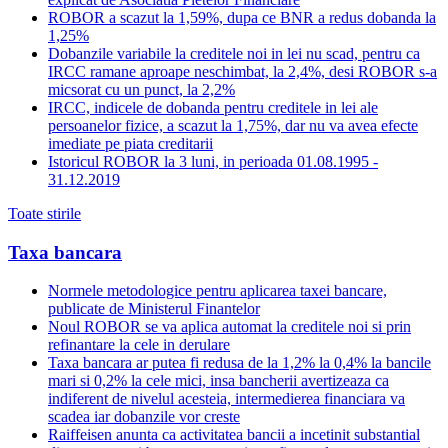
ROBOR a scazut la 1,59%, dupa ce BNR a redus dobanda la
1,25%
Dobanzile variabile la creditele noi in lei nu scad, pentru ca
IRCC ramane aproape neschimbat, la 2,4%, desi ROBOR s-a
micsorat cu un punct, la 2,2%
IRCC, indicele de dobanda pentru creditele in lei ale
persoanelor fizice, a scazut la 1,75%, dar nu va avea efecte
imediate pe piata creditarii
Istoricul ROBOR la 3 luni, in perioada 01.08.1995 -
31.12.2019
Toate stirile
Taxa bancara
Normele metodologice pentru aplicarea taxei bancare,
publicate de Ministerul Finantelor
Noul ROBOR se va aplica automat la creditele noi si prin
refinantare la cele in derulare
Taxa bancara ar putea fi redusa de la 1,2% la 0,4% la bancile
mari si 0,2% la cele mici, insa bancherii avertizeaza ca
indiferent de nivelul acesteia, intermedierea financiara va
scadea iar dobanzile vor creste
Raiffeisen anunta ca activitatea bancii a incetinit substantial