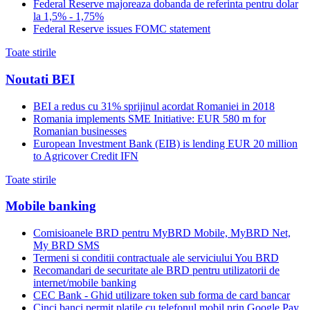
Federal Reserve majoreaza dobanda de referinta pentru dolar
la 1,5% - 1,75%
Federal Reserve issues FOMC statement
Toate stirile
Noutati BEI
BEI a redus cu 31% sprijinul acordat Romaniei in 2018
Romania implements SME Initiative: EUR 580 m for
Romanian businesses
European Investment Bank (EIB) is lending EUR 20 million
to Agricover Credit IFN
Toate stirile
Mobile banking
Comisioanele BRD pentru MyBRD Mobile, MyBRD Net,
My BRD SMS
Termeni si conditii contractuale ale serviciului You BRD
Recomandari de securitate ale BRD pentru utilizatorii de
internet/mobile banking
CEC Bank - Ghid utilizare token sub forma de card bancar
Cinci banci permit platile cu telefonul mobil prin Google Pay