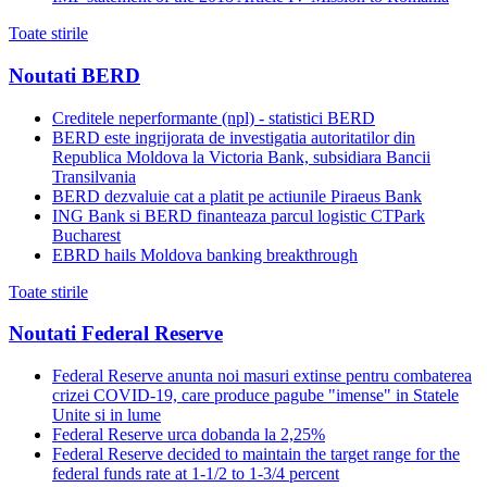
Toate stirile
Noutati BERD
Creditele neperformante (npl) - statistici BERD
BERD este ingrijorata de investigatia autoritatilor din
Republica Moldova la Victoria Bank, subsidiara Bancii
Transilvania
BERD dezvaluie cat a platit pe actiunile Piraeus Bank
ING Bank si BERD finanteaza parcul logistic CTPark
Bucharest
EBRD hails Moldova banking breakthrough
Toate stirile
Noutati Federal Reserve
Federal Reserve anunta noi masuri extinse pentru combaterea
crizei COVID-19, care produce pagube "imense" in Statele
Unite si in lume
Federal Reserve urca dobanda la 2,25%
Federal Reserve decided to maintain the target range for the
federal funds rate at 1-1/2 to 1-3/4 percent