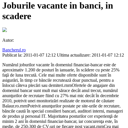
Joburile vacante in banci, in
scadere
Autor:
Bancherul.ro
Publicat la: 2011-01-07 12:12
Ultima actualizare: 2011-01-07 12:12
Numărul joburilor vacante în domeniul financiar-bancar este de
aproximativ 1.200 de posturi în ianuarie, în scădere cu peste 25%
faţă de luna trecută. Cele mai multe oferte disponibile sunt în
asigurări, în timp ce băncile recrutează doar punctual, pentru a
înlocui câteva plecări sau demiteri.rnrnOfertele de angajare din
domeniul bancar sunt mult mai sărace decât anul trecut, numărul
anunţurilor de recrutare fiind cu 27% mai mic decât în decembrie
2010, potrivit unei monitorizări realizate de motorul de căutare
Balaur.ro.rnrnPotrivit anunţurilor postate pe site-urile de recrutare,
băncile caută în special consilieri bancari, auditori interni, manageri
de produs şi personal IT. Majoritatea posturilor cer experienţă de
minim 2 ani în domeniul financiar-bancar, iar concurenţa este, în
medie, de 250-300 de CV-uri pe fiecare post vacant.rnrnCea mai