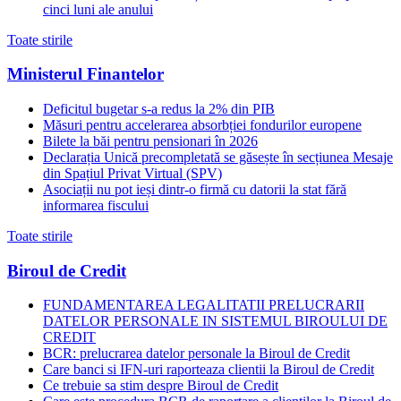
cinci luni ale anului
Toate stirile
Ministerul Finantelor
Deficitul bugetar s-a redus la 2% din PIB
Măsuri pentru accelerarea absorbției fondurilor europene
Bilete la băi pentru pensionari în 2026
Declarația Unică precompletată se găsește în secțiunea Mesaje
din Spațiul Privat Virtual (SPV)
Asociații nu pot ieși dintr-o firmă cu datorii la stat fără
informarea fiscului
Toate stirile
Biroul de Credit
FUNDAMENTAREA LEGALITATII PRELUCRARII
DATELOR PERSONALE IN SISTEMUL BIROULUI DE
CREDIT
BCR: prelucrarea datelor personale la Biroul de Credit
Care banci si IFN-uri raporteaza clientii la Biroul de Credit
Ce trebuie sa stim despre Biroul de Credit