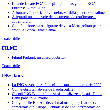
Data de la care FGA face plati pentru asigurarile RCA
Euroins: 17 mai 2023
Asigurarea împotriva dezastrelor, valabilă și in caz de faliment
Asiguratii nu au nevoie de documente de confirmare a
cutremurului
Cum functioneaza o asigurare de viata Metropolitan pentru un
credit la Banca Transilvania?
Toate stirile
FILME
Filmul Parking, un cliseu plictisitor
Toate stirile
ING Bank
La ING se vor putea face plati instant din decembrie 2022
Cum evitam tentativele de frauda online?
Clientii ING Bank trebuie sa-si actualizeze aplicatia Home
Bank pana in 20 martie
Obligatiunile Rockcastle, cel mai mare proprietar de centre
comerciale din Europa Centrala si de Est, intermediata de