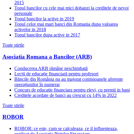
2015
Topul bancilor cu cele mai mici dobanzi la creditele de nevoi
personale
Topul bancilor la active in 2019
Topul celor mai mari banci din Romania dupa valoarea
activelor in 2018
Topul bancilor dupa active in 2017
Toate stirile
Asociatia Romana a Bancilor (ARB)
Conducerea ARB rămâne neschimbată
Lecții de educație financiară pentru profesori
Băncile din România nu au majorat comisioanele aferente
operațiunilor în numerar
Concurs de educatie financiara pentru elevi, cu premii in bani
Creditele acordate de banci au crescut cu 14% in 2022
Toate stirile
ROBOR
ROBOR: ce este, cum se calculeaza, ce il influenteaza,
explicat de Asociatia Pietelor Financiare