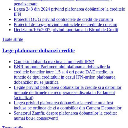
penalizatoare
Legea 243 din 2024 privind plafonarea dobânzilor la creditele
IFN
Proiectul OUG privind contractele de credit de consum
Proiectul de Lege privind contractele de credit de consum
Decizia nr.105/2007 privind raportarea la Biroul de Credit
Toate stirile
Lege plafonare dobanzi credite
Care este dobanda maxima la un credit IFN?
BNR propune Parlamentului plafonarea dobanzilor la
creditele bancilor intre 1,5 si 4 ori peste DAE medie, in
functie de tipul creditului; in cazul IFN-urilor, plafonarea
dobanzilor nu se justifica
Legile privind plafonarea dobanzilor la credite si a datoriilor
preluate de firmele de recuperare se discuta in Parlament
(actualizat)
Legea privind plafonarea dobanzilor la credite nu a fost
inclusa pe ordinea de zi a comisiilor din Camera Deputatilor
Senatorul Zamfir, despre plafonarea dobanzilor la credite:
numai bou-i consecvent!
Toate stirile