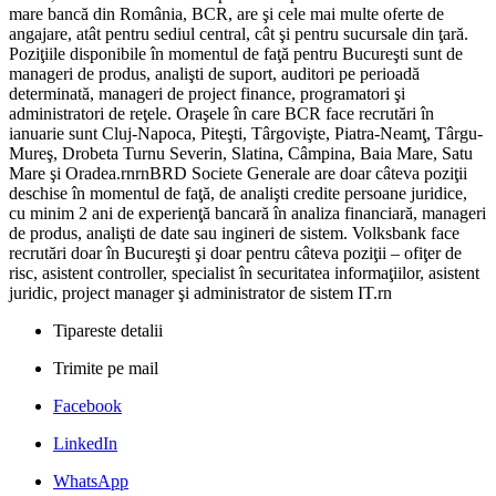
mare bancă din România, BCR, are şi cele mai multe oferte de
angajare, atât pentru sediul central, cât şi pentru sucursale din ţară.
Poziţiile disponibile în momentul de faţă pentru Bucureşti sunt de
manageri de produs, analişti de suport, auditori pe perioadă
determinată, manageri de project finance, programatori şi
administratori de reţele. Oraşele în care BCR face recrutări în
ianuarie sunt Cluj-Napoca, Piteşti, Târgovişte, Piatra-Neamţ, Târgu-
Mureş, Drobeta Turnu Severin, Slatina, Câmpina, Baia Mare, Satu
Mare şi Oradea.rnrnBRD Societe Generale are doar câteva poziţii
deschise în momentul de faţă, de analişti credite persoane juridice,
cu minim 2 ani de experienţă bancară în analiza financiară, manageri
de produs, analişti de date sau ingineri de sistem. Volksbank face
recrutări doar în Bucureşti şi doar pentru câteva poziţii – ofiţer de
risc, asistent controller, specialist în securitatea informaţiilor, asistent
juridic, project manager şi administrator de sistem IT.rn
Tipareste detalii
Trimite pe mail
Facebook
LinkedIn
WhatsApp