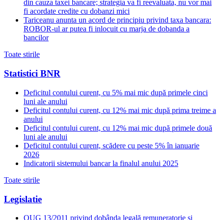
din cauza taxei bancare; strategia va fi reevaluata, nu vor mai
fi acordate credite cu dobanzi mici
Tariceanu anunta un acord de principiu privind taxa bancara:
ROBOR-ul ar putea fi inlocuit cu marja de dobanda a
bancilor
Toate stirile
Statistici BNR
Deficitul contului curent, cu 5% mai mic după primele cinci
luni ale anului
Deficitul contului curent, cu 12% mai mic după prima treime a
anului
Deficitul contului curent, cu 12% mai mic după primele două
luni ale anului
Deficitul contului curent, scădere cu peste 5% în ianuarie
2026
Indicatorii sistemului bancar la finalul anului 2025
Toate stirile
Legislatie
OUG 13/2011 privind dobânda legală remuneratorie și