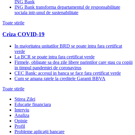
ING Bank
ING Bank transforma departamentul de responsabilitate
sociala intr-unul de sustenabilitate
Toate stirile
Criza COVID-19
In majoritatea unitatilor BRD se poate intra fara certificat
verde
La BCR se poate intra fara certificat verde
Firmele, obligate sa dea zile libere parintilor care stau cu copiii
in timpul pandemiei de coronavirus
CEC Bank: accesul in banca se face fara certificat verde
Cum se amana ratele la creditele Garanti BBVA
Toate stirile
Stirea Zilei
Educatie financiara
Interviu
Analiza
Opinie
Profil
Probleme aplicații bancare