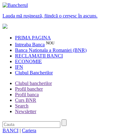
Lauda mă rușinează, fiindcă o cerșesc în ascuns.
PRIMA PAGINA
NOU
Intreaba Banca
Banca Nationala a Romaniei (BNR)
RECLAMATII BANCI
ECONOMIE
IFN
Clubul Bancherilor
Clubul bancherilor
Profil bancher
Profil banca
Curs BNR
Search
Newsletter
BANCI
|
Cariera