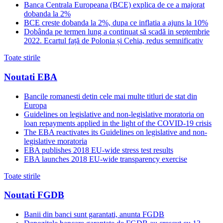
Banca Centrala Europeana (BCE) explica de ce a majorat
dobanda la 2%
BCE creste dobanda la 2%, dupa ce inflatia a ajuns la 10%
Dobânda pe termen lung a continuat să scadă in septembrie
2022. Ecartul față de Polonia și Cehia, redus semnificativ
Toate stirile
Noutati EBA
Bancile romanesti detin cele mai multe titluri de stat din
Europa
Guidelines on legislative and non-legislative moratoria on
loan repayments applied in the light of the COVID-19 crisis
The EBA reactivates its Guidelines on legislative and non-
legislative moratoria
EBA publishes 2018 EU-wide stress test results
EBA launches 2018 EU-wide transparency exercise
Toate stirile
Noutati FGDB
Banii din banci sunt garantati, anunta FGDB