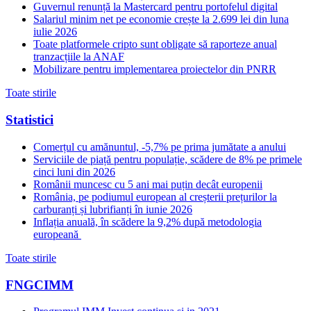
Guvernul renunță la Mastercard pentru portofelul digital
Salariul minim net pe economie crește la 2.699 lei din luna
iulie 2026
Toate platformele cripto sunt obligate să raporteze anual
tranzacțiile la ANAF
Mobilizare pentru implementarea proiectelor din PNRR
Toate stirile
Statistici
Comerțul cu amănuntul, -5,7% pe prima jumătate a anului
Serviciile de piață pentru populație, scădere de 8% pe primele
cinci luni din 2026
Românii muncesc cu 5 ani mai puțin decât europenii
România, pe podiumul european al creșterii prețurilor la
carburanți și lubrifianți în iunie 2026
Inflația anuală, în scădere la 9,2% după metodologia
europeană
Toate stirile
FNGCIMM