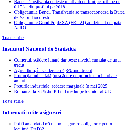
Banca Transilvania plateste un dividend brut pe actiune de
0,17 lei din profitul pe 2018
Obligatiunile Bancii Transilvania se tranzactioneaza la Bursa
de Valori Bucuresti
Obligatiunile Good Pople SA (FRU21) au debutat pe piata
AeRO
Toate stirile
Institutul National de Statistica
Comerțul, scădere lunară dar peste nivelul cumulat de anul
trecut
Agricultura, în scădere cu 4,3% anul trecut
Producția industrială, în scădere pe primele cinci luni ale
anului
Prețurile industriale, scădere marginală în mai 2025
România, la 78% din PIB-ul mediu pe locuitor al UE
Toate stirile
Informatii utile asigurari
Pot fi amendat dacă nu am asigurare obligatorie pentru
locuință (PAD)?