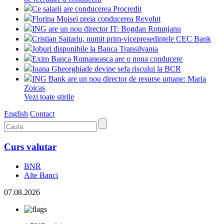
Ce salarii are conducerea Procredit
Florina Moisei preia conducerea Revolut
ING are un nou director IT: Bogdan Rotunjanu
Cristian Saitariu, numit prim-vicepresedintele CEC Bank
Joburi disponibile la Banca Transilvania
Exim Banca Romaneasca are o noua conducere
Ioana Gheorghiade devine sefa riscului la BCR
ING Bank are un nou director de resurse umane: Maria
Zoicas
Vezi toate stirile
English
Contact
Curs valutar
BNR
Alte Banci
07.08.2026