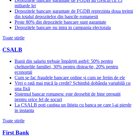
Depozitele bancare garantate de FGDB au crescut cu 13
miliarde lei
Depozitele bancare garantate de FGDB reprezinta doua treimi
din totalul depozitelor din bancile romanesti
Peste 80% din depozitele bancare sunt garantate
Depozitele bancare nu intra in campania electorala
Toate stirile
CSALB
Banii din salariu trebuie împărțiți astfel: 50% pentru
cheltuielile familiei, 30% pentru distracție, 20% pentru
economii
Cum se fac fraudele bancare online și cum ne ferim de ele
Vrei o rată mai mică la credit? Schimbă dobânda variabilă cu
una fixă
Sistemul bancar romanesc este deosebit de bine pregatit
pentru orice fel de socuri
La CSALB poti castiga un litigiu cu banca pe care l-ai pierde
in instanta
Toate stirile
First Bank